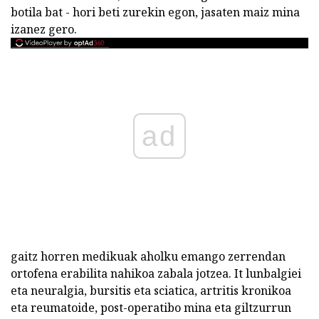
botila bat - hori beti zurekin egon, jasaten maiz mina
izanez gero.
ad
gaitz horren medikuak aholku emango zerrendan
ortofena erabilita nahikoa zabala jotzea. It lunbalgiei
eta neuralgia, bursitis eta sciatica, artritis kronikoa
eta reumatoide, post-operatibo mina eta giltzurrun