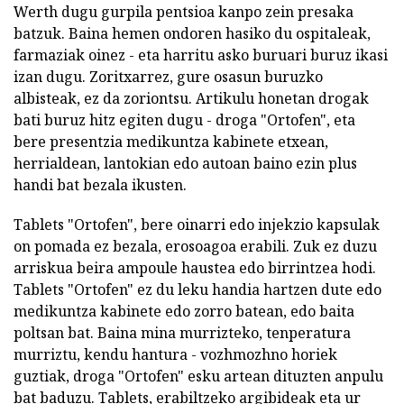
Werth dugu gurpila pentsioa kanpo zein presaka
batzuk. Baina hemen ondoren hasiko du ospitaleak,
farmaziak oinez - eta harritu asko buruari buruz ikasi
izan dugu. Zoritxarrez, gure osasun buruzko
albisteak, ez da zoriontsu. Artikulu honetan drogak
bati buruz hitz egiten dugu - droga "Ortofen", eta
bere presentzia medikuntza kabinete etxean,
herrialdean, lantokian edo autoan baino ezin plus
handi bat bezala ikusten.
Tablets "Ortofen", bere oinarri edo injekzio kapsulak
on pomada ez bezala, erosoagoa erabili. Zuk ez duzu
arriskua beira ampoule haustea edo birrintzea hodi.
Tablets "Ortofen" ez du leku handia hartzen dute edo
medikuntza kabinete edo zorro batean, edo baita
poltsan bat. Baina mina murrizteko, tenperatura
murriztu, kendu hantura - vozhmozhno horiek
guztiak, droga "Ortofen" esku artean dituzten anpulu
bat baduzu. Tablets, erabiltzeko argibideak eta ur