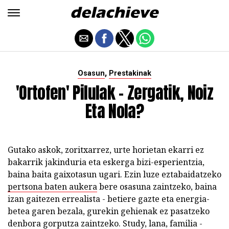
,
Osasun
Prestakinak
'Ortofen' Pilulak - Zergatik, Noiz
Eta Nola?
Gutako askok, zoritxarrez, urte horietan ekarri ez
bakarrik jakinduria eta eskerga bizi-esperientzia,
baina baita gaixotasun ugari. Ezin luze eztabaidatzeko
pertsona baten aukera
bere osasuna zaintzeko, baina
izan gaitezen errealista - betiere gazte eta energia-
betea garen bezala, gurekin gehienak ez pasatzeko
denbora gorputza zaintzeko. Study, lana, familia -