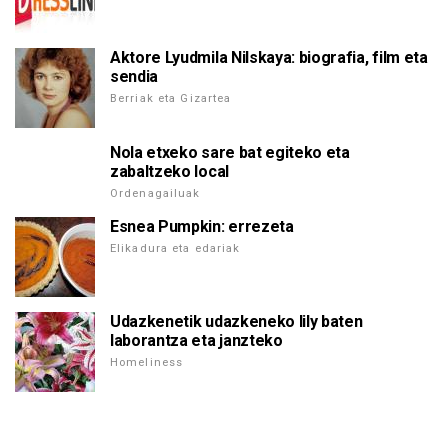
Aktore Lyudmila Nilskaya: biografia, film eta
sendia
Berriak eta Gizartea
Nola etxeko sare bat egiteko eta
zabaltzeko local
Ordenagailuak
Esnea Pumpkin: errezeta
Elikadura eta edariak
Udazkenetik udazkeneko lily baten
laborantza eta janzteko
Homeliness