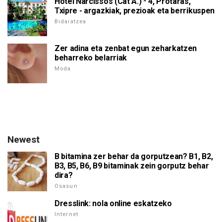
Hotel Narcissos (Cat A.) * 4, Protaras,
Txipre - argazkiak, prezioak eta berrikuspen
Bidaiatzea
Zer adina eta zenbat egun zeharkatzen
beharreko belarriak
Moda
Newest
B bitamina zer behar da gorputzean? B1, B2,
B3, B5, B6, B9 bitaminak zein gorputz behar
dira?
Osasun
Dresslink: nola online eskatzeko
Internet