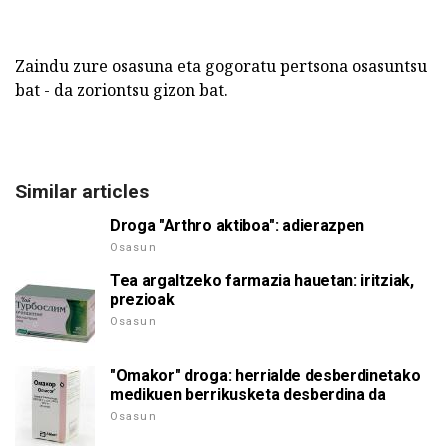
Zaindu zure osasuna eta gogoratu pertsona osasuntsu
bat - da zoriontsu gizon bat.
Similar articles
Droga "Arthro aktiboa": adierazpen
Osasun
Tea argaltzeko farmazia hauetan: iritziak,
prezioak
Osasun
"Omakor" droga: herrialde desberdinetako
medikuen berrikusketa desberdina da
Osasun