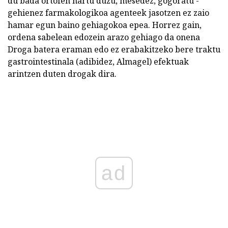
du bada ortofen hartu duzu, mesedez, gogoratu -
gehienez farmakologikoa agenteek jasotzen ez zaio
hamar egun baino gehiagokoa epea. Horrez gain,
ordena sabelean edozein arazo gehiago da onena
Droga batera eraman edo ez erabakitzeko bere traktu
gastrointestinala (adibidez, Almagel) efektuak
arintzen duten drogak dira.
ad