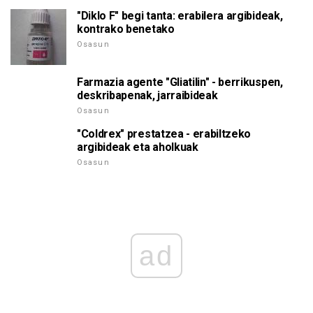
"Diklo F" begi tanta: erabilera argibideak,
kontrako benetako
Osasun
Farmazia agente "Gliatilin" - berrikuspen,
deskribapenak, jarraibideak
Osasun
"Coldrex" prestatzea - erabiltzeko
argibideak eta aholkuak
Osasun
ad