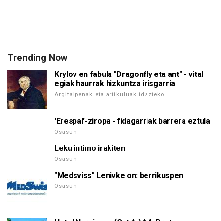
Trending Now
Krylov en fabula "Dragonfly eta ant" - vital
egiak haurrak hizkuntza irisgarria
Argitalpenak eta artikuluak idazteko
'Erespal'-ziropa - fidagarriak barrera eztula
Osasun
Leku intimo irakiten
Osasun
"Medsviss" Lenivke on: berrikuspen
Osasun