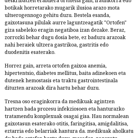
deskribatzen erabilera ortofena gain, iraunkorra edo
botikak horretarako mugarik ilusioa arazo mota
ultserogennogo gehitu duzu. Bestela esanda,
gaixotasuna pilulak aurre laguntzeagatik "Ortofen"
giza sabeleko eragin negatiboa izan dezake. Beraz,
zorrozki behar dugu dosia bete, ez baduzu arazoak
nahi beraiek ultzera gastrikoa, gastritis edo
duodenitis esaterako.
Horrez gain, arreta ortofen gaixoa anemia,
hipertentsio, diabetes mellitus, baita adinekoen eta
dutenek hemostasis eta traktu gastrointestinala
dituzten arazoak dira hartu behar duzu.
Tresna oso eraginkorra da medikuak agintzen
hartzen bada prozesu infekziosoen eta hanturazko
tratamendu konplexuak osagai gisa. Hau normalean
gaixotasun esaterako otitis, faringitisa, amigdalitisa,
eztarria edo belarriak hantura da. medikuak aholkatu