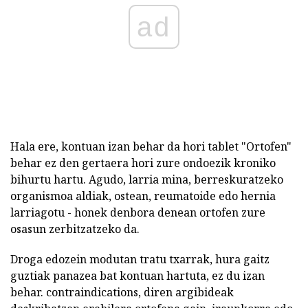
ad
Hala ere, kontuan izan behar da hori tablet "Ortofen"
behar ez den gertaera hori zure ondoezik kroniko
bihurtu hartu. Agudo, larria mina, berreskuratzeko
organismoa aldiak, ostean, reumatoide edo hernia
larriagotu - honek denbora denean ortofen zure
osasun zerbitzatzeko da.
Droga edozein modutan tratu txarrak, hura gaitz
guztiak panazea bat kontuan hartuta, ez du izan
behar. contraindications, diren argibideak