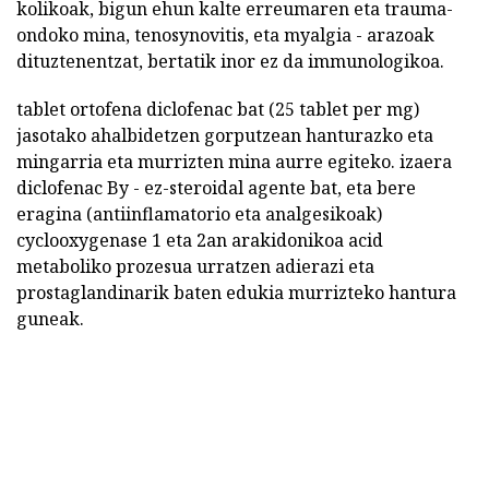
kolikoak, bigun ehun kalte erreumaren eta trauma-
ondoko mina, tenosynovitis, eta myalgia - arazoak
dituztenentzat, bertatik inor ez da immunologikoa.
tablet ortofena diclofenac bat (25 tablet per mg)
jasotako ahalbidetzen gorputzean hanturazko eta
mingarria eta murrizten mina aurre egiteko. izaera
diclofenac By - ez-steroidal agente bat, eta bere
eragina (antiinflamatorio eta analgesikoak)
cyclooxygenase 1 eta 2an arakidonikoa acid
metaboliko prozesua urratzen adierazi eta
prostaglandinarik baten edukia murrizteko hantura
guneak.