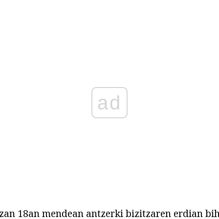
ad
zan 18an mendean antzerki bizitzaren erdian bih