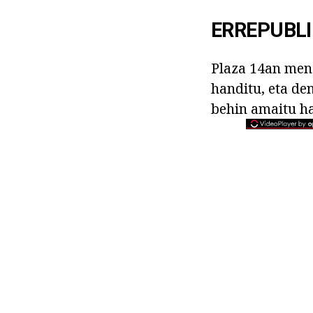
ERREPUBL
Plaza 14an mend
handitu, eta de
behin amaitu ha