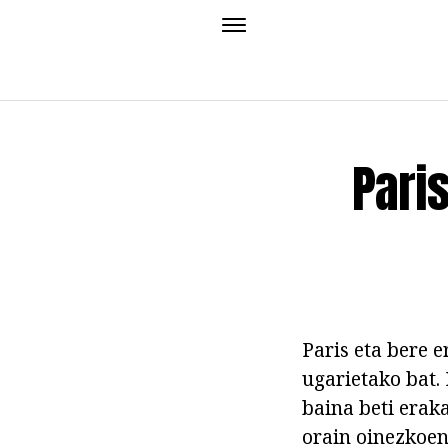
Paris
Paris eta bere 
ugarietako bat. 
baina beti eraka
orain oinezkoen