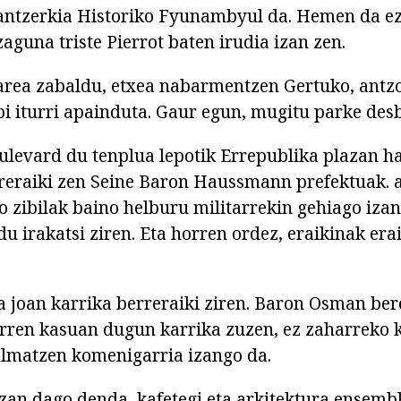
antzerkia Historiko Fyunambyul da. Hemen da ez
guna triste Pierrot baten irudia izan zen.
ea zabaldu, etxea nabarmentzen Gertuko, antzok
i iturri apainduta. Gaur egun, mugitu parke des
ulevard du tenplua lepotik Errepublika plazan ha
reraiki zen Seine Baron Haussmann prefektuak. 
o zibilak baino helburu militarrekin gehiago izan
 irakatsi ziren. Eta horren ordez, eraikinak erait
a joan karrika berreraiki ziren. Baron Osman ber
arren kasuan dugun karrika zuzen, ez zaharreko k
ilmatzen komenigarria izango da.
zan dago denda, kafetegi eta arkitektura ensemb