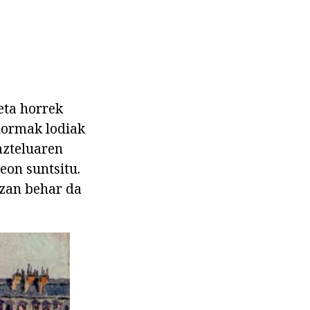
eta horrek
 hormak lodiak
azteluaren
eon suntsitu.
izan behar da