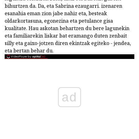
bihurtzen da. Da, eta Sabrina ezaugarri. izenaren
esanahia eman zion jabe nahiz eta, besteak
oldarkortasuna, egonezina eta petulance gisa
kualitate. Hau askotan behartzen du bere lagunekin
eta familiarekin liskar bat eramango duten zenbait
silly eta gaixo-jotzen diren ekintzak egiteko - jendea,
eta bertan behar du.
ad