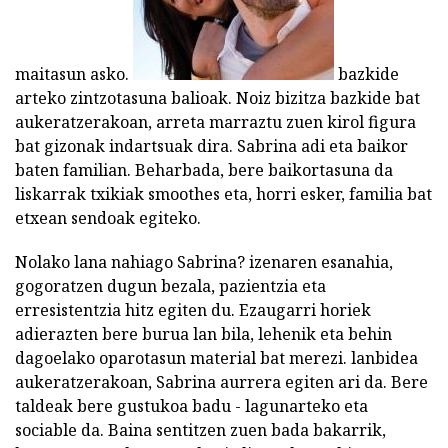
maitasun asko.
bazkide
arteko zintzotasuna balioak. Noiz bizitza bazkide bat
aukeratzerakoan, arreta marraztu zuen kirol figura
bat gizonak indartsuak dira. Sabrina adi eta baikor
baten familian. Beharbada, bere baikortasuna da
liskarrak txikiak smoothes eta, horri esker, familia bat
etxean sendoak egiteko.
Nolako lana nahiago Sabrina? izenaren esanahia,
gogoratzen dugun bezala, pazientzia eta
erresistentzia hitz egiten du. Ezaugarri horiek
adierazten bere burua lan bila, lehenik eta behin
dagoelako oparotasun material bat merezi. lanbidea
aukeratzerakoan, Sabrina aurrera egiten ari da. Bere
taldeak bere gustukoa badu - lagunarteko eta
sociable da. Baina sentitzen zuen bada bakarrik,