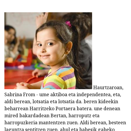
Haurtzaroan,
Sabrina From - ume aktiboa eta independentea, eta,
aldi berean, lotsatia eta lotsatia da. beren kideekin
beharrean Harritzeko Portaera batera. une denean
mired bakardadean Bertan, harroputz eta
harropuzkeria mantentzen zuen. Aldi berean, besteen
laguntza sentitzen zuen, ahul eta babesik gabeko