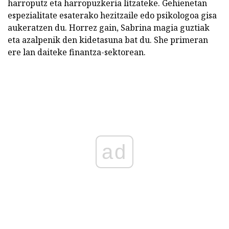
harroputz eta harropuzkeria litzateke. Gehienetan
espezialitate esaterako hezitzaile edo psikologoa gisa
aukeratzen du. Horrez gain, Sabrina magia guztiak
eta azalpenik den kidetasuna bat du. She primeran
ere lan daiteke finantza-sektorean.
ad