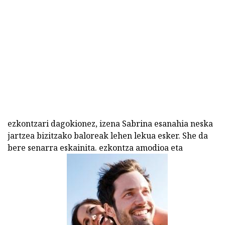
ezkontzari dagokionez, izena Sabrina esanahia neska
jartzea bizitzako baloreak lehen lekua esker. She da
bere senarra eskainita. ezkontza amodioa eta