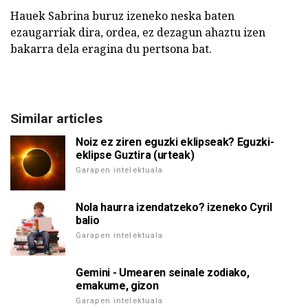
Hauek Sabrina buruz izeneko neska baten
ezaugarriak dira, ordea, ez dezagun ahaztu izen
bakarra dela eragina du pertsona bat.
Similar articles
Noiz ez ziren eguzki eklipseak? Eguzki-
eklipse Guztira (urteak)
Garapen intelektuala
Nola haurra izendatzeko? izeneko Cyril
balio
Garapen intelektuala
Gemini - Umearen seinale zodiako,
emakume, gizon
Garapen intelektuala