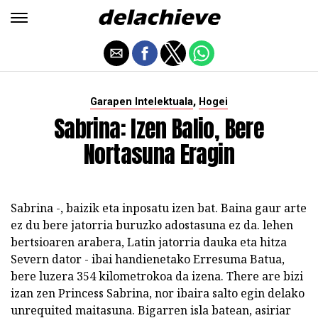
,
Garapen Intelektuala
Hogei
Sabrina: Izen Balio, Bere
Nortasuna Eragin
Sabrina -, baizik eta inposatu izen bat. Baina gaur arte
ez du bere jatorria buruzko adostasuna ez da. lehen
bertsioaren arabera, Latin jatorria dauka eta hitza
Severn dator - ibai handienetako Erresuma Batua,
bere luzera 354 kilometrokoa da izena. There are bizi
izan zen Princess Sabrina, nor ibaira salto egin delako
unrequited maitasuna. Bigarren isla batean, asiriar