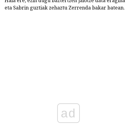
Hala ere, ezin dugu baztertzen jaiotze data eragina
eta Sabrin guztiak zehaztu Zerrenda bakar batean.
ad