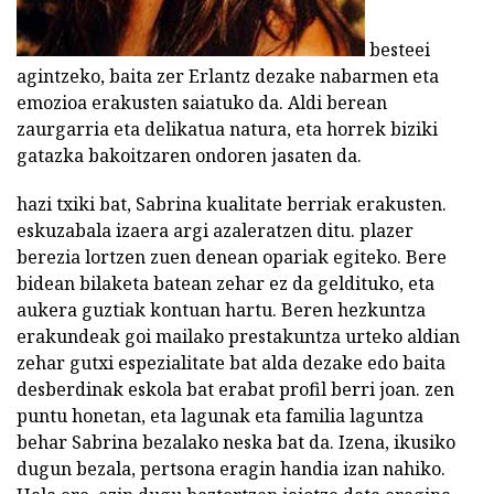
besteei
agintzeko, baita zer Erlantz dezake nabarmen eta
emozioa erakusten saiatuko da. Aldi berean
zaurgarria eta delikatua natura, eta horrek biziki
gatazka bakoitzaren ondoren jasaten da.
hazi txiki bat, Sabrina kualitate berriak erakusten.
eskuzabala izaera argi azaleratzen ditu. plazer
berezia lortzen zuen denean opariak egiteko. Bere
bidean bilaketa batean zehar ez da geldituko, eta
aukera guztiak kontuan hartu. Beren hezkuntza
erakundeak goi mailako prestakuntza urteko aldian
zehar gutxi espezialitate bat alda dezake edo baita
desberdinak eskola bat erabat profil berri joan. zen
puntu honetan, eta lagunak eta familia laguntza
behar Sabrina bezalako neska bat da. Izena, ikusiko
dugun bezala, pertsona eragin handia izan nahiko.