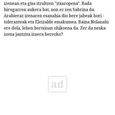
izenean eta gisa itzultzen "itxaropena". Bada
hirugarren aukera bat, non ez zen Sabrina da.
Arabieraz izenaren esanahia dio bere jabeak hori -
toleranteak eta Eleizalde emakumea. Baina Nolanahi
ere dela, lehen bertsioan ohikoena da. Zer da neska-
izena jantzita izaera berezko?
ad