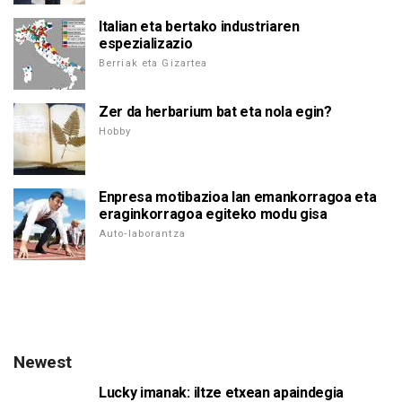
Italian eta bertako industriaren
espezializazio
Berriak eta Gizartea
Zer da herbarium bat eta nola egin?
Hobby
Enpresa motibazioa lan emankorragoa eta
eraginkorragoa egiteko modu gisa
Auto-laborantza
Newest
Lucky imanak: iltze etxean apaindegia