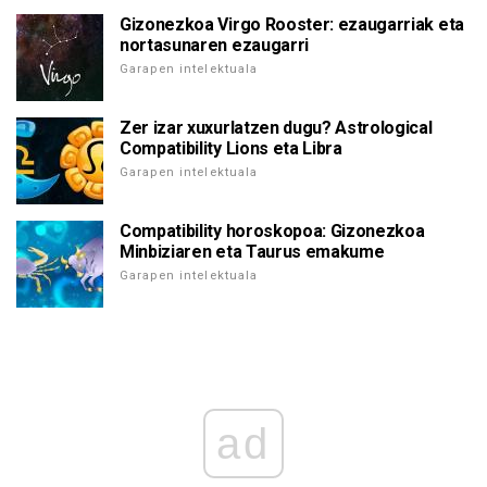
Gizonezkoa Virgo Rooster: ezaugarriak eta
nortasunaren ezaugarri
Garapen intelektuala
Zer izar xuxurlatzen dugu? Astrological
Compatibility Lions eta Libra
Garapen intelektuala
Compatibility horoskopoa: Gizonezkoa
Minbiziaren eta Taurus emakume
Garapen intelektuala
ad