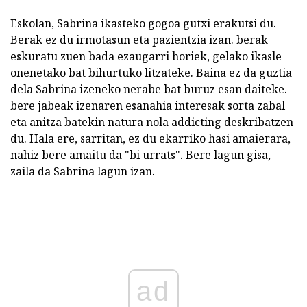
Eskolan, Sabrina ikasteko gogoa gutxi erakutsi du.
Berak ez du irmotasun eta pazientzia izan. berak
eskuratu zuen bada ezaugarri horiek, gelako ikasle
onenetako bat bihurtuko litzateke. Baina ez da guztia
dela Sabrina izeneko nerabe bat buruz esan daiteke.
bere jabeak izenaren esanahia interesak sorta zabal
eta anitza batekin natura nola addicting deskribatzen
du. Hala ere, sarritan, ez du ekarriko hasi amaierara,
nahiz bere amaitu da "bi urrats". Bere lagun gisa,
zaila da Sabrina lagun izan.
ad