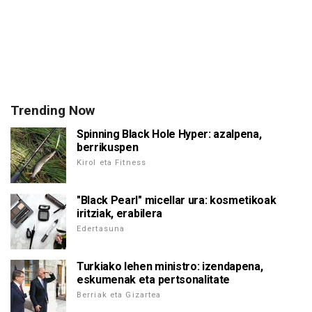
Trending Now
Spinning Black Hole Hyper: azalpena,
berrikuspen
Kirol eta Fitness
"Black Pearl" micellar ura: kosmetikoak
iritziak, erabilera
Edertasuna
Turkiako lehen ministro: izendapena,
eskumenak eta pertsonalitate
Berriak eta Gizartea