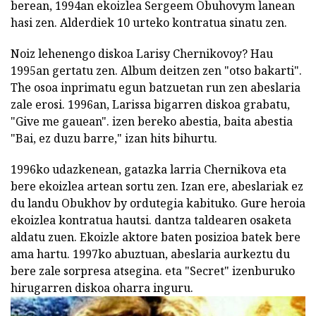
berean, 1994an ekoizlea Sergeem Obuhovym lanean
hasi zen. Alderdiek 10 urteko kontratua sinatu zen.
Noiz lehenengo diskoa Larisy Chernikovoy? Hau
1995an gertatu zen. Album deitzen zen "otso bakarti".
The osoa inprimatu egun batzuetan run zen abeslaria
zale erosi. 1996an, Larissa bigarren diskoa grabatu,
"Give me gauean". izen bereko abestia, baita abestia
"Bai, ez duzu barre," izan hits bihurtu.
1996ko udazkenean, gatazka larria Chernikova eta
bere ekoizlea artean sortu zen. Izan ere, abeslariak ez
du landu Obukhov by ordutegia kabituko. Gure heroia
ekoizlea kontratua hautsi. dantza taldearen osaketa
aldatu zuen. Ekoizle aktore baten posizioa batek bere
ama hartu. 1997ko abuztuan, abeslaria aurkeztu du
bere zale sorpresa atsegina. eta "Secret" izenburuko
hirugarren diskoa oharra inguru.