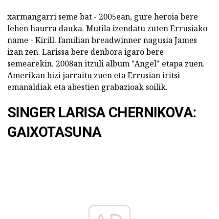
xarmangarri seme bat - 2005ean, gure heroia bere
lehen haurra dauka. Mutila izendatu zuten Errusiako
name - Kirill. familian breadwinner nagusia James
izan zen. Larissa bere denbora igaro bere
semearekin. 2008an itzuli album "Angel" etapa zuen.
Amerikan bizi jarraitu zuen eta Errusian iritsi
emanaldiak eta abestien grabazioak soilik.
SINGER LARISA CHERNIKOVA:
GAIXOTASUNA