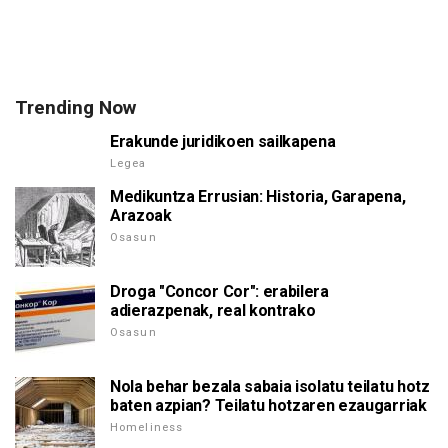
Trending Now
Erakunde juridikoen sailkapena
Legea
Medikuntza Errusian: Historia, Garapena,
Arazoak
Osasun
Droga "Concor Cor": erabilera
adierazpenak, real kontrako
Osasun
Nola behar bezala sabaia isolatu teilatu hotz
baten azpian? Teilatu hotzaren ezaugarriak
Homeliness