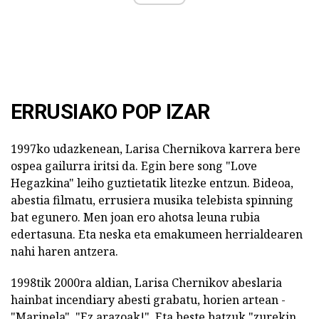
ERRUSIAKO POP IZAR
1997ko udazkenean, Larisa Chernikova karrera bere
ospea gailurra iritsi da. Egin bere song "Love
Hegazkina" leiho guztietatik litezke entzun. Bideoa,
abestia filmatu, errusiera musika telebista spinning
bat egunero. Men joan ero ahotsa leuna rubia
edertasuna. Eta neska eta emakumeen herrialdearen
nahi haren antzera.
1998tik 2000ra aldian, Larisa Chernikov abeslaria
hainbat incendiary abesti grabatu, horien artean -
"Marinela", "Ez arazoak!", Eta beste batzuk "zurekin