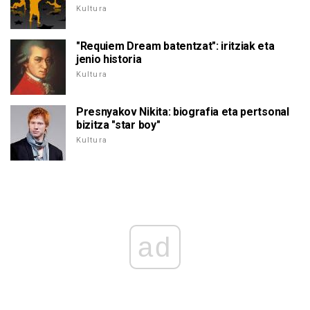
Kultura
"Requiem Dream batentzat": iritziak eta
jenio historia
Kultura
Presnyakov Nikita: biografia eta pertsonal
bizitza "star boy"
Kultura
ad