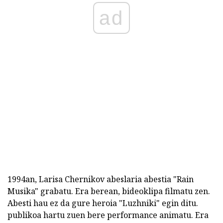
ad
1994an, Larisa Chernikov abeslaria abestia "Rain
Musika" grabatu. Era berean, bideoklipa filmatu zen.
Abesti hau ez da gure heroia "Luzhniki" egin ditu.
publikoa hartu zuen bere performance animatu. Era