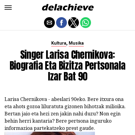
,
Kultura
Musika
Singer Larisa Chernikova:
Biografia Eta Bizitza Pertsonala
Izar Bat 90
Larisa Chernikova - abeslari 90eko. Bere itxura ona
eta ahots gozoa liluratuta gizonen bihotzak milioika.
Bertan jaio eta hezi zen jakin nahi duzu? Non egin
behin herri kantaria? Bere pertsona inguruko
informazioa partekatzeko prest gaude.