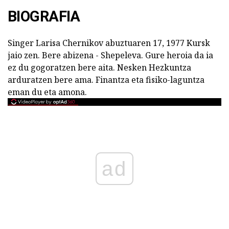
BIOGRAFIA
Singer Larisa Chernikov abuztuaren 17, 1977 Kursk
jaio zen. Bere abizena - Shepeleva. Gure heroia da ia
ez du gogoratzen bere aita. Nesken Hezkuntza
arduratzen bere ama. Finantza eta fisiko-laguntza
eman du eta amona.
ad