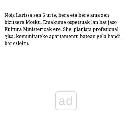
Noiz Larissa zen 6 urte, bera eta bere ama zen
bizitzera Mosku. Emakume ospetsuak lan bat jaso
Kultura Ministerioak ere. She, pianista profesional
gisa, komunitateko apartamentu batean gela handi
bat esleitu.
ad