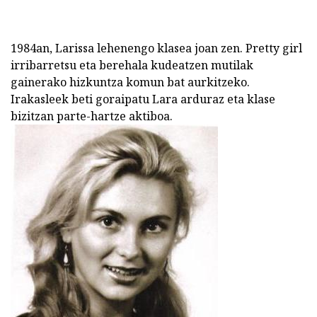
1984an, Larissa lehenengo klasea joan zen. Pretty girl
irribarretsu eta berehala kudeatzen mutilak
gainerako hizkuntza komun bat aurkitzeko.
Irakasleek beti goraipatu Lara arduraz eta klase
bizitzan parte-hartze aktiboa.