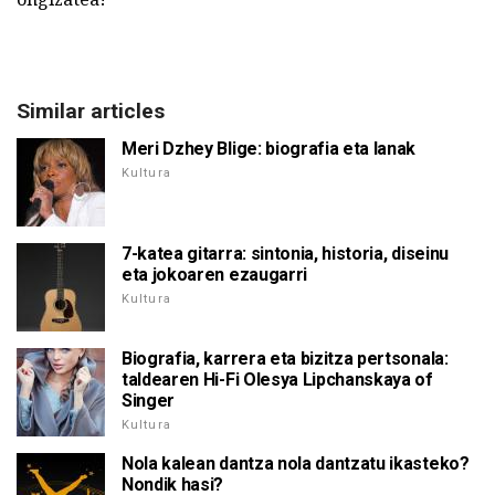
Similar articles
Meri Dzhey Blige: biografia eta lanak
Kultura
7-katea gitarra: sintonia, historia, diseinu
eta jokoaren ezaugarri
Kultura
Biografia, karrera eta bizitza pertsonala:
taldearen Hi-Fi Olesya Lipchanskaya of
Singer
Kultura
Nola kalean dantza nola dantzatu ikasteko?
Nondik hasi?