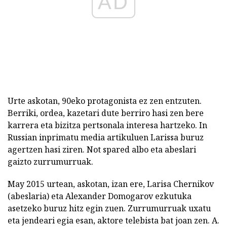
AD
Urte askotan, 90eko protagonista ez zen entzuten.
Berriki, ordea, kazetari dute berriro hasi zen bere
karrera eta bizitza pertsonala interesa hartzeko. In
Russian inprimatu media artikuluen Larissa buruz
agertzen hasi ziren. Not spared albo eta abeslari
gaizto zurrumurruak.
May 2015 urtean, askotan, izan ere, Larisa Chernikov
(abeslaria) eta Alexander Domogarov ezkutuka
asetzeko buruz hitz egin zuen. Zurrumurruak uxatu
eta jendeari egia esan, aktore telebista bat joan zen. A.