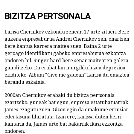
BIZITZA PERTSONALA
Larisa Chernikov ezkondu zenean 17 urte zituen. Bere
aukera enpresaburua Andrei Chernikov zen. onartzen
bere kantua karrera maitea zuen. Baina 2 urte
geroago identifikatu gabeko enpresaburua ezkontza
ondoren hil. Singer hard bere senar maitearen galera
gainditzeko. Da erabat lan murgildu luzea depresioa
ekiditeko. Album "Give me gauean" Larisa du emaztea
berandu eskainia.
2000an Chernikov erabaki du bizitza pertsonala
ezartzeko. guneak bat egun, enpresa estatubatuarrak
James ezagutu zuen. Gizon egin da emakume errusiar
edertasuna liluratuta. Izan ere, Larissa duten herri
kantaria da, James urte bat bakarrik ikasi ezkontza
ondoren.