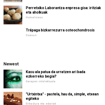
Perretxiko Laborantza enpresa gisa: iritziak
eta aholkuak
Homeliness
Trápaga bizkarrezurra osteochondrosis
Osasun
Newest
Kasu ala patua da urratzen ari bada
ezkerreko begia?
Garapen intelektuala
"Urtxintxa" - pastela, hau da, simple, etxean
egiteko
Elikadura eta edariak