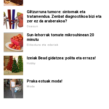
Giltzurruna tumore: sintomak eta
tratamendua. Zenbat diagnostikoa bizi eta
zer ez da araberakoa?
Osasun
Sun-lehorrak tomate mikrouhinean 20
minutu
Elikadura eta edariak
Izeiak Bead gidatzea: polita eta erraza!
Hobby
Praka estuak moda!
Moda