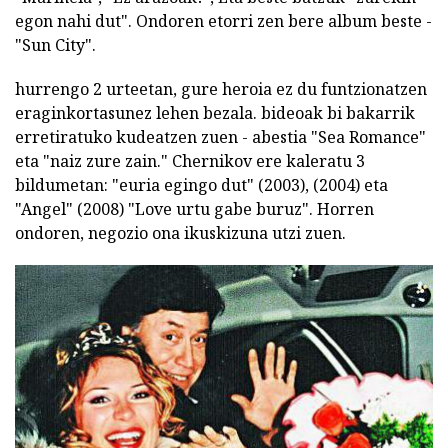
egon nahi dut". Ondoren etorri zen bere album beste -
"Sun City".
hurrengo 2 urteetan, gure heroia ez du funtzionatzen
eraginkortasunez lehen bezala. bideoak bi bakarrik
erretiratuko kudeatzen zuen - abestia "Sea Romance"
eta "naiz zure zain." Chernikov ere kaleratu 3
bildumetan: "euria egingo dut" (2003), (2004) eta
"Angel" (2008) "Love urtu gabe buruz". Horren
ondoren, negozio ona ikuskizuna utzi zuen.