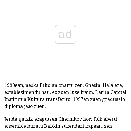
ad
1990ean, neska Eskolan onartu zen. Gnesin. Hala ere,
establezimendu hau, ez zuen luze iraun. Larisa Capital
Institutua Kultura transferitu. 1997an zuen graduazio
diploma jaso zuen.
Jende gutxik ezagutzen Chernikov hori folk abesti
ensemble burutu Babkin zuzendaritzapean. zen