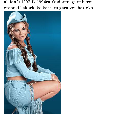
aldian It 1992tik 1994ra. Ondoren, gure heroia
erabaki bakarkako karrera garatzen hasteko.