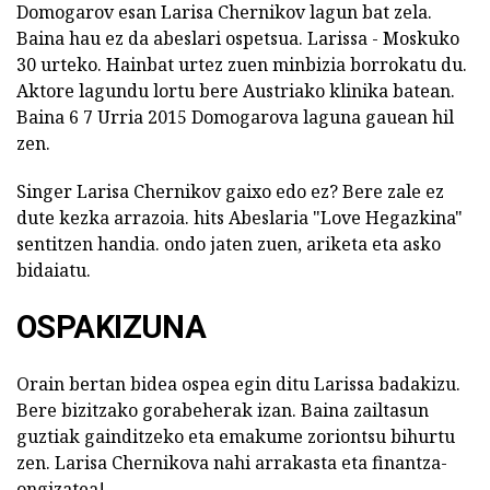
Domogarov esan Larisa Chernikov lagun bat zela.
Baina hau ez da abeslari ospetsua. Larissa - Moskuko
30 urteko. Hainbat urtez zuen minbizia borrokatu du.
Aktore lagundu lortu bere Austriako klinika batean.
Baina 6 7 Urria 2015 Domogarova laguna gauean hil
zen.
Singer Larisa Chernikov gaixo edo ez? Bere zale ez
dute kezka arrazoia. hits Abeslaria "Love Hegazkina"
sentitzen handia. ondo jaten zuen, ariketa eta asko
bidaiatu.
OSPAKIZUNA
Orain bertan bidea ospea egin ditu Larissa badakizu.
Bere bizitzako gorabeherak izan. Baina zailtasun
guztiak gainditzeko eta emakume zoriontsu bihurtu
zen. Larisa Chernikova nahi arrakasta eta finantza-
ongizatea!