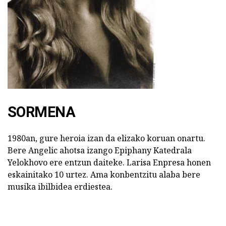
SORMENA
1980an, gure heroia izan da elizako koruan onartu.
Bere Angelic ahotsa izango Epiphany Katedrala
Yelokhovo ere entzun daiteke. Larisa Enpresa honen
eskainitako 10 urtez. Ama konbentzitu alaba bere
musika ibilbidea erdiestea.