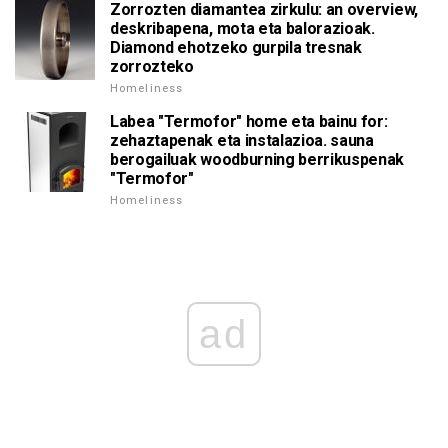
Zorrozten diamantea zirkulu: an overview,
deskribapena, mota eta balorazioak.
Diamond ehotzeko gurpila tresnak
zorrozteko
Homeliness
Labea "Termofor" home eta bainu for:
zehaztapenak eta instalazioa. sauna
berogailuak woodburning berrikuspenak
"Termofor"
Homeliness
ad