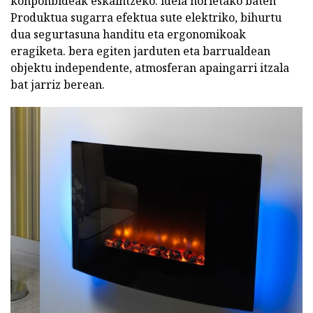
konponbideak eskaintzeko. ideia horietako baten
Produktua sugarra efektua sute elektriko, bihurtu
dua segurtasuna handitu eta ergonomikoak
eragiketa. bera egiten jarduten eta barrualdean
objektu independente, atmosferan apaingarri itzala
bat jarriz berean.