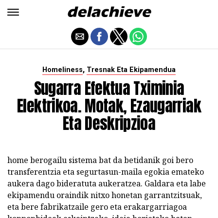
,
Homeliness
Tresnak Eta Ekipamendua
Sugarra Efektua Tximinia
Elektrikoa. Motak, Ezaugarriak
Eta Deskripzioa
home berogailu sistema bat da betidanik goi bero
transferentzia eta segurtasun-maila egokia emateko
aukera dago bideratuta aukeratzea. Galdara eta labe
ekipamendu oraindik nitxo honetan garrantzitsuak,
eta bere fabrikatzaile gero eta erakargarriagoa