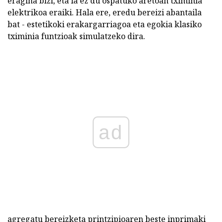
eragina bizi, eta ia ez du ospatuko aretoan tximinia
elektrikoa eraiki. Hala ere, eredu bereizi abantaila
bat - estetikoki erakargarriagoa eta egokia klasiko
tximinia funtzioak simulatzeko dira.
ad
agregatu bereizketa printzipioaren beste inprimaki