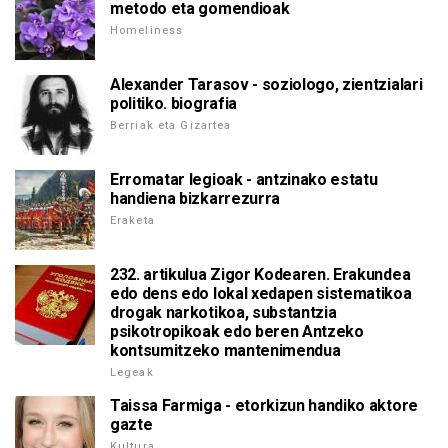
metodo eta gomendioak
Homeliness
Alexander Tarasov - soziologo, zientzialari
politiko. biografia
Berriak eta Gizartea
Erromatar legioak - antzinako estatu
handiena bizkarrezurra
Eraketa
232. artikulua Zigor Kodearen. Erakundea
edo dens edo lokal xedapen sistematikoa
drogak narkotikoa, substantzia
psikotropikoak edo beren Antzeko
kontsumitzeko mantenimendua
Legeak
Taissa Farmiga - etorkizun handiko aktore
gazte
Kultura