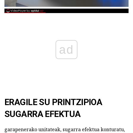
ad
ERAGILE SU PRINTZIPIOA
SUGARRA EFEKTUA
garapenerako unitateak, sugarra efektua konturatu,