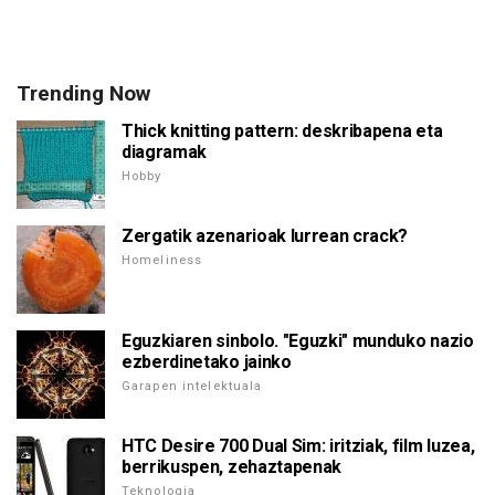
Trending Now
Thick knitting pattern: deskribapena eta
diagramak
Hobby
Zergatik azenarioak lurrean crack?
Homeliness
Eguzkiaren sinbolo. "Eguzki" munduko nazio
ezberdinetako jainko
Garapen intelektuala
HTC Desire 700 Dual Sim: iritziak, film luzea,
berrikuspen, zehaztapenak
Teknologia