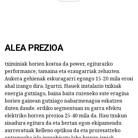
ALEA PREZIOA
tximiniak horien kostua da power, egiturazko
performance, tamaina eta ezaugarriak zehazten.
Aukera gehienak eskuragarri egongo 15-20 mila erosi
ahal izango dira. Igurtzi. Hauek instalazio txikiak
energia gutxiago, baina baita zuzeneko sute eragina
horien gainean gutxiago nabarmenagoa eskatzen
duten daude. erdiko segmentuan su garra efektu
elektriko horren prezioa 25-40 mila da. Hau txukun
sinadura egitura da eta bertan egon ekipamendu
aurreratuak Relleno optikoa da eta prozesatzeko
entzunezko isla inprobisatu labe lurrun izpiak