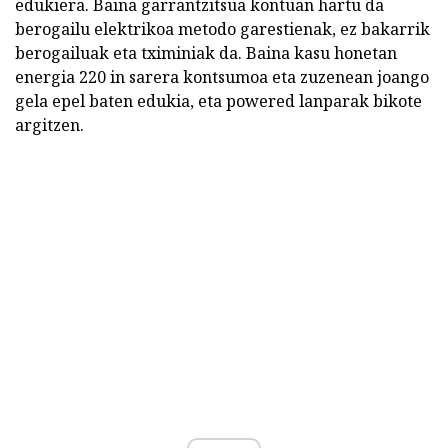
edukiera. Baina garrantzitsua kontuan hartu da
berogailu elektrikoa metodo garestienak, ez bakarrik
berogailuak eta tximiniak da. Baina kasu honetan
energia 220 in sarera kontsumoa eta zuzenean joango
gela epel baten edukia, eta powered lanparak bikote
argitzen.