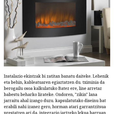
Instalazio ekintzak bi zatitan banatu daiteke. Lehenik
eta behin, kableatuaren egiaztatzen du. tximinia da
berogailu osoa kalkulatuko Batez ere, line arretaz
babestu beharko lirateke. Ondoren, "zikin" lana
jarraitu ahal izango duzu. kapsulatutako diseinu bat
erabili nahi izanez gero, horman atari garrantzitsua
prestatzen ari da. integrazio jartzeko lekua barruan