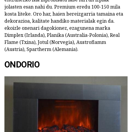
jolasten esan nahi du. Premium eredu 100-150 mila
kosta liteke. Oro har, haien bereizgarria tamaina eta
dekorazioa, kalitate handiko materialak egin da.
ekoizle onenari dagokionez, ezagunena marka
Dimplex (Irlanda), Planika (Australia-Polonia), Real
Flame (Txina), Jotul (Norvegia), Austroflamm
(Austria), Spartherm (Alemania).
ONDORIO