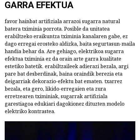
GARRA EFEKTUA
favor hainbat artifiziala arrazoi sugarra natural
batera tximinia porrota. Posible da unitatea
erabiltzeko eraikuntza tximinia kanalaren gabe, ez
dago erregai erosteko aldizka, baita segurtasun-maila
handia behar da. Are gehiago, elektrikoa sugarra
efektua tximinia ez da orain arte garra kualitate
estetiko batetik. erabiltzaileek adierazi bezala, argi
pare bat desberdinak, baina oraindik berezia eta
deigarriak dekorazio-efektu bat ematen. txarrez
bezala, eta gero, likido-erregaien eta zura
erretzearen tximiniak, sugarrak artifiziala
garestiagoa edukiari dagokionez dituzten modelo
elektriko kontrastea.