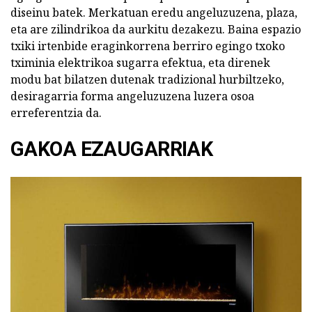
diseinu batek. Merkatuan eredu angeluzuzena, plaza,
eta are zilindrikoa da aurkitu dezakezu. Baina espazio
txiki irtenbide eraginkorrena berriro egingo txoko
tximinia elektrikoa sugarra efektua, eta direnek
modu bat bilatzen dutenak tradizional hurbiltzeko,
desiragarria forma angeluzuzena luzera osoa
erreferentzia da.
GAKOA EZAUGARRIAK