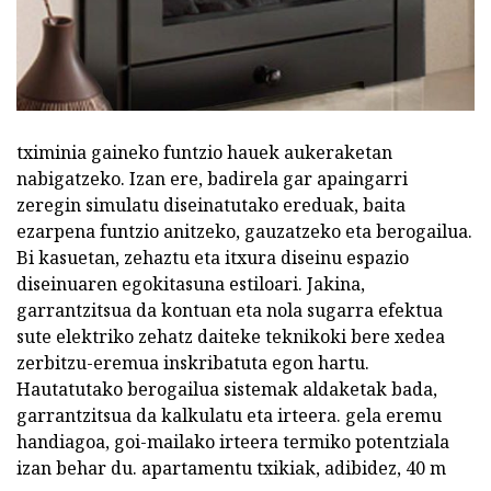
tximinia gaineko funtzio hauek aukeraketan
nabigatzeko. Izan ere, badirela gar apaingarri
zeregin simulatu diseinatutako ereduak, baita
ezarpena funtzio anitzeko, gauzatzeko eta berogailua.
Bi kasuetan, zehaztu eta itxura diseinu espazio
diseinuaren egokitasuna estiloari. Jakina,
garrantzitsua da kontuan eta nola sugarra efektua
sute elektriko zehatz daiteke teknikoki bere xedea
zerbitzu-eremua inskribatuta egon hartu.
Hautatutako berogailua sistemak aldaketak bada,
garrantzitsua da kalkulatu eta irteera. gela eremu
handiagoa, goi-mailako irteera termiko potentziala
izan behar du. apartamentu txikiak, adibidez, 40 m