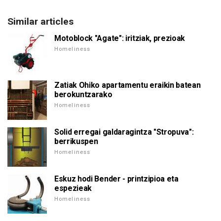
Similar articles
Motoblock "Agate": iritziak, prezioak
Homeliness
Zatiak Ohiko apartamentu eraikin batean
berokuntzarako
Homeliness
Solid erregai galdaragintza "Stropuva":
berrikuspen
Homeliness
Eskuz hodi Bender - printzipioa eta
espezieak
Homeliness