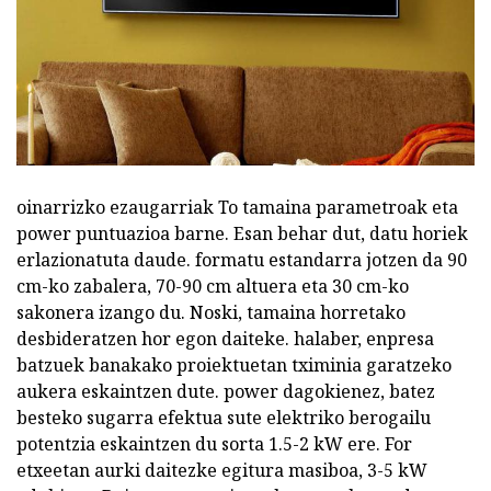
oinarrizko ezaugarriak To tamaina parametroak eta
power puntuazioa barne. Esan behar dut, datu horiek
erlazionatuta daude. formatu estandarra jotzen da 90
cm-ko zabalera, 70-90 cm altuera eta 30 cm-ko
sakonera izango du. Noski, tamaina horretako
desbideratzen hor egon daiteke. halaber, enpresa
batzuek banakako proiektuetan tximinia garatzeko
aukera eskaintzen dute. power dagokienez, batez
besteko sugarra efektua sute elektriko berogailu
potentzia eskaintzen du sorta 1.5-2 kW ere. For
etxeetan aurki daitezke egitura masiboa, 3-5 kW