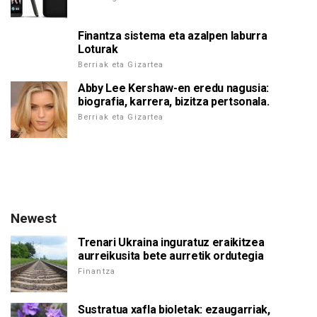
Finantza sistema eta azalpen laburra
Loturak
Berriak eta Gizartea
Abby Lee Kershaw-en eredu nagusia:
biografia, karrera, bizitza pertsonala.
Berriak eta Gizartea
Newest
Trenari Ukraina inguratuz eraikitzea
aurreikusita bete aurretik ordutegia
Finantza
Sustratua xafla bioletak: ezaugarriak,