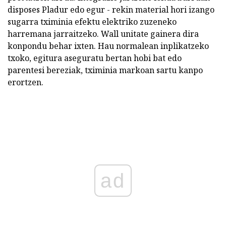
disposes Pladur edo egur - rekin material hori izango
sugarra tximinia efektu elektriko zuzeneko
harremana jarraitzeko. Wall unitate gainera dira
konpondu behar ixten. Hau normalean inplikatzeko
txoko, egitura aseguratu bertan hobi bat edo
parentesi bereziak, tximinia markoan sartu kanpo
erortzen.
ad