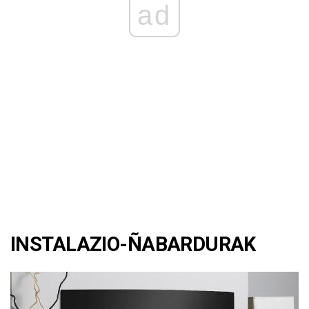
ad
INSTALAZIO-ÑABARDURAK