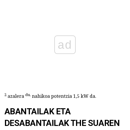
ad
2
du,
azalera
nahikoa potentzia 1,5 kW da.
ABANTAILAK ETA
DESABANTAILAK THE SUAREN