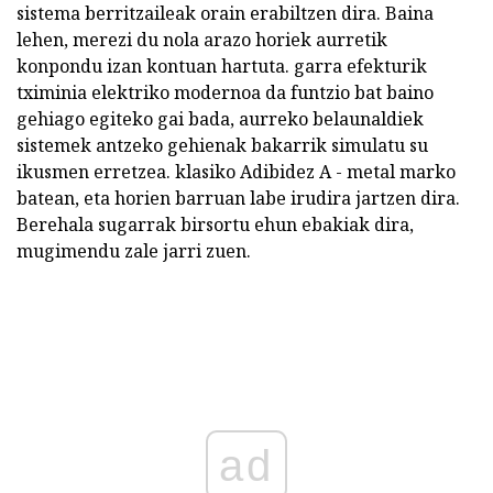
sistema berritzaileak orain erabiltzen dira. Baina
lehen, merezi du nola arazo horiek aurretik
konpondu izan kontuan hartuta. garra efekturik
tximinia elektriko modernoa da funtzio bat baino
gehiago egiteko gai bada, aurreko belaunaldiek
sistemek antzeko gehienak bakarrik simulatu su
ikusmen erretzea. klasiko Adibidez A - metal marko
batean, eta horien barruan labe irudira jartzen dira.
Berehala sugarrak birsortu ehun ebakiak dira,
mugimendu zale jarri zuen.
ad