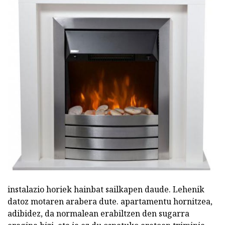
instalazio horiek hainbat sailkapen daude. Lehenik
datoz motaren arabera dute. apartamentu hornitzea,
adibidez, da normalean erabiltzen den sugarra