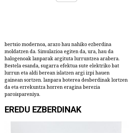
bertsio modernoa, arazo hau nahiko ezberdina
moldatzen da. Simulazioa egiten da, ura, hau da
halogenoak lanparak argituta lurruntzea arabera.
Bestela esanda, sugarra efektua sute elektriko bat
lurrun eta aldi berean islatzen argi izpi hauen
gainean sortzen. lanpara boterea desberdinak lortzen
da eta errekuntza horren eragina berezia
paroispareniya.
EREDU EZBERDINAK