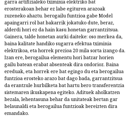
garra artifizialeko tximinia elektriko bat
erosterakoan behar ez labe egituren arazoak
zuzeneko ahaztu. berogailu funtzioa gabe Model
apaingarri rol bat bakarrik jokatuko dute, beraz,
alderdi hori ez da hain kasu honetan garrantzitsua.
Gainera, talde honetan aurki daiteke: oso merkea da,
baina kalitate handiko sugarra efektua tximinia
elektrikoa, eta horrek prezioa 20 mila sorta izango da.
Izan ere, berogailua elementu hori batzar horien
gailu batean erabat absenteak dira ondorioz. Baina
ereduak, eta horrek ere bat egingo du eta berogailua
funtzioa erosteko arazo bat dago bada, garrantzitsua
da erantzule hurbilketa bat hartu bero transferentzia
sistemaren ikuskapena egiteko. Adituek aholkatzen
bezala, lehentasuna behar da unitateak bertan gar
belaunaldi eta berogailua funtzioak bereizten dira
emandako.