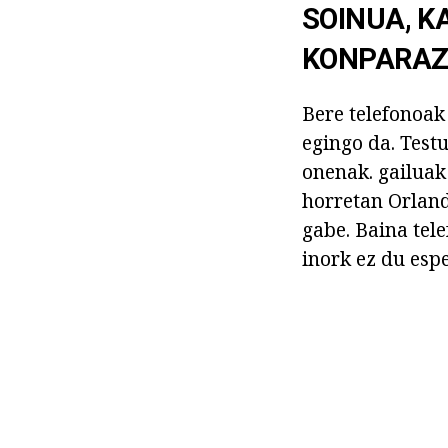
SOINUA, K
KONPARAZ
Bere telefonoak
egingo da. Testu
onenak. gailuak 
horretan Orland
gabe. Baina tel
inork ez du esp