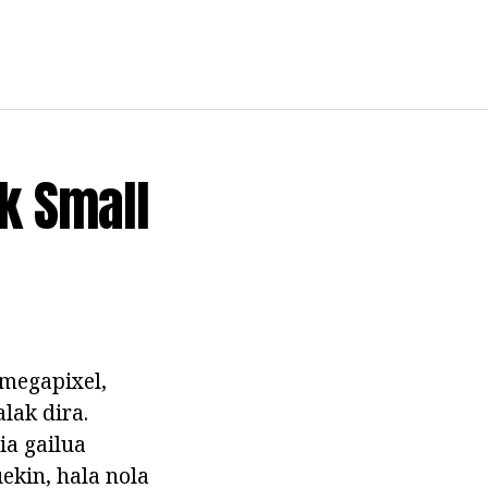
ak Small
 megapixel,
lak dira.
ia gailua
ekin, hala nola