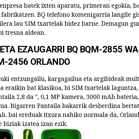
Q enpresa batek ixten aparatu, primeran egokia, b
fabrikatzen. BQ telefono komenigarria langile gis
lera lau SIM txartelak bidez barne. Demagun gur
i tresna aldean.
 ETA EZAUGARRI BQ BQM-2855 W
M-2456 ORLANDO
duki entzungailu, kargagailua eta argibideak mult
a eraikin bat klasikoa, bi SIM txartelak laguntza
taila 2,8 da ", 0,1 MP kamera, 3000 mAh bateria,
ua. Bigarren Pantaila bakarrik desberdina bertati
h. bai ereduak itxura nahiko normala da, Orland
e biziak izatea izan ezik.