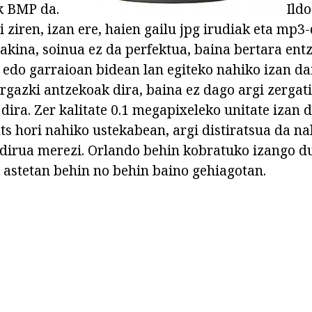
k BMP da.
Ildo
i ziren, izan ere, haien gailu jpg irudiak eta mp
 Jakina, soinua ez da perfektua, baina bertara en
a edo garraioan bidean lan egiteko nahiko izan da
gazki antzekoak dira, baina ez dago argi zergat
 dira. Zer kalitate 0.1 megapixeleko unitate izan
ts hori nahiko ustekabean, argi distiratsua da na
 dirua merezi. Orlando behin kobratuko izango du
 astetan behin no behin baino gehiagotan.