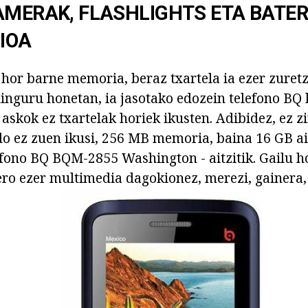
AMERAK, FLASHLIGHTS ETA BATER
IOA
 hor barne memoria, beraz txartela ia ezer zuret
inguru honetan, ia jasotako edozein telefono BQ k
askok ez txartelak horiek ikusten. Adibidez, ez z
o ez zuen ikusi, 256 MB memoria, baina 16 GB ai
efono BQ BQM-2855 Washington - aitzitik. Gailu h
ero ezer multimedia dagokionez, merezi, gainera