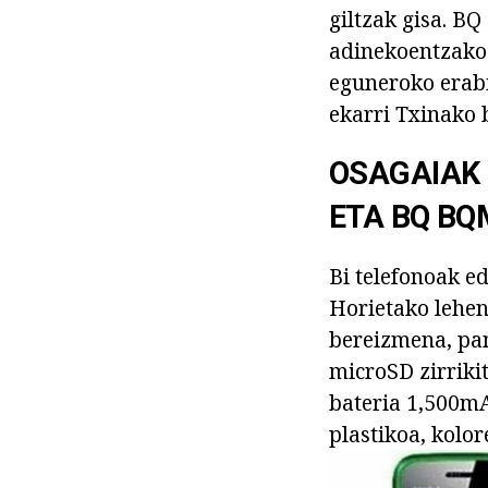
giltzak gisa. B
adinekoentzako 
eguneroko erabi
ekarri Txinako b
OSAGAIAK
ETA BQ BQ
Bi telefonoak e
Horietako lehen
bereizmena, pan
microSD zirrikit
bateria 1,500mA
plastikoa, kolor