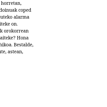
 horretan,
3-doinuak coped
tzuteko alarma
iteke on.
ik orokorrean
 daiteke? Hona
hikoa. Bestalde,
te, astean,