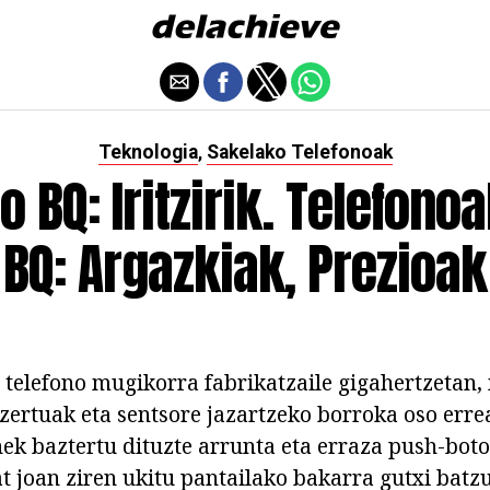
Teknologia
Sakelako Telefonoak
,
o BQ: Iritzirik. Telefono
BQ: Argazkiak, Prezioak
 telefono mugikorra fabrikatzaile gigahertzetan,
zertuak eta sentsore jazartzeko borroka oso errea
ek baztertu dituzte arrunta eta erraza push-boto
at joan ziren ukitu pantailako bakarra gutxi batzu