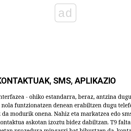
ad
KONTAKTUAK, SMS, APLIKAZIO
nterfazea - ohiko estandarra, beraz, antzina dug
 nola funtzionatzen denean erabiltzen dugu tele
z da modurik onena. Nahiz eta markatzea edo sm
ontaktua askotan izoztu bidez dabiltzan. T9 falta
uetan prozedura mingarri bat bihurtzen da. kont