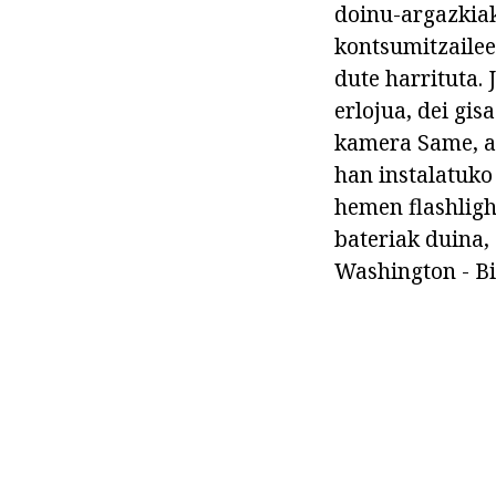
doinu-argazkia
kontsumitzailee
dute harrituta.
erlojua, dei gis
kamera Same, ar
han instalatuko
hemen flashligh
bateriak duina,
Washington - Bi