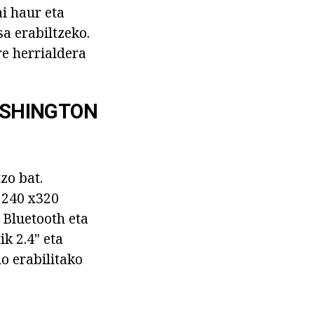
ai haur eta
a erabiltzeko.
e herrialdera
ASHINGTON
zo bat.
, 240 x320
 Bluetooth eta
k 2.4" eta
o erabilitako