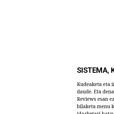
SISTEMA, 
Kudeaketa eta i
daude. Eta dena
Reviews esan e
bilaketa menu k
idazketari batz