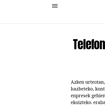
Telefon
Azken urteotan,
hazbeteko, kont
enpresek gehien
ekoizteko. erab