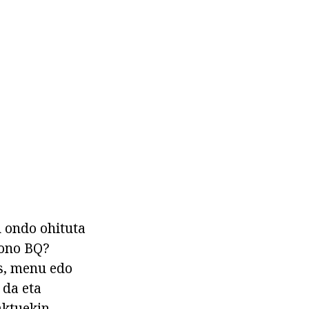
u ondo ohituta
fono BQ?
s, menu edo
 da eta
aktuekin