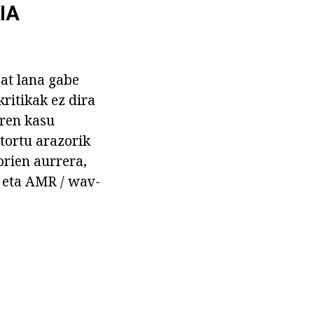
IA
zat lana gabe
ritikak ez dira
iren kasu
tortu arazorik
orien aurrera,
, eta AMR / wav-