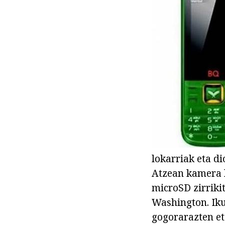
lokarriak eta d
Atzean kamera le
microSD zirrikit
Washington. Iku
gogorarazten et