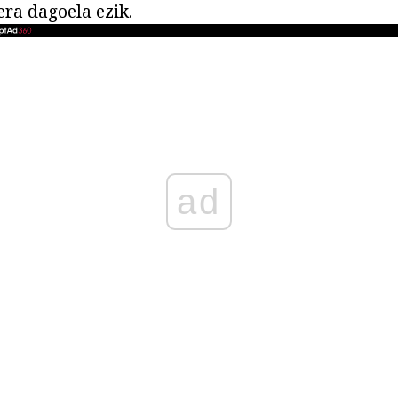
era dagoela ezik.
ad