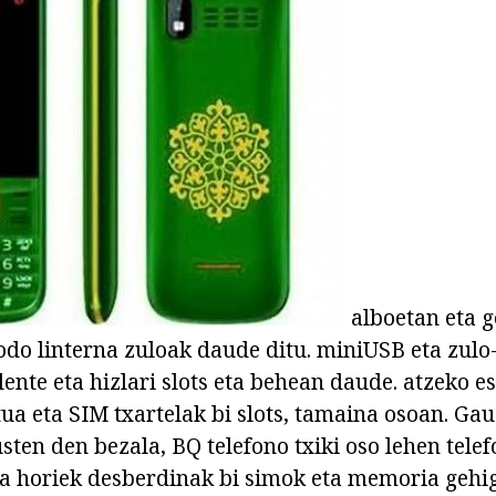
alboetan eta g
iodo linterna zuloak daude ditu. miniUSB eta zulo
nte eta hizlari slots eta behean daude. atzeko es
ua eta SIM txartelak bi slots, tamaina osoan. Gau
sten den bezala, BQ telefono txiki oso lehen tel
a horiek desberdinak bi simok eta memoria gehi