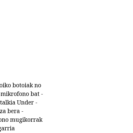
oiko botoiak no
-mikrofono bat -
talkia Under -
za bera -
efono mugikorrak
garria