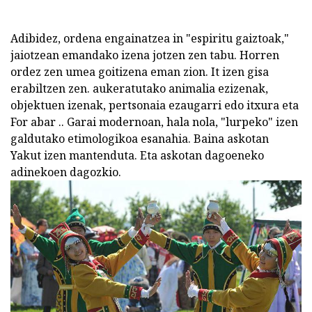
Adibidez, ordena engainatzea in "espiritu gaiztoak,"
jaiotzean emandako izena jotzen zen tabu. Horren
ordez zen umea goitizena eman zion. It izen gisa
erabiltzen zen. aukeratutako animalia ezizenak,
objektuen izenak, pertsonaia ezaugarri edo itxura eta
For abar .. Garai modernoan, hala nola, "lurpeko" izen
galdutako etimologikoa esanahia. Baina askotan
Yakut izen mantenduta. Eta askotan dagoeneko
adinekoen dagozkio.