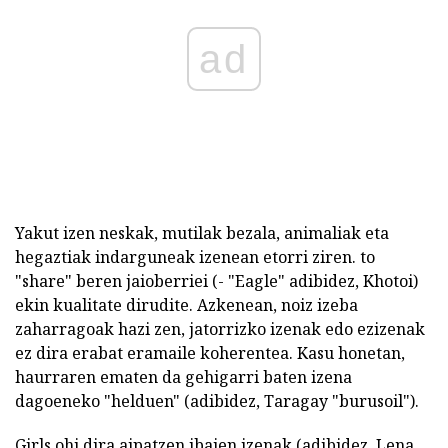
ad
Yakut izen neskak, mutilak bezala, animaliak eta
hegaztiak indarguneak izenean etorri ziren. to
"share" beren jaioberriei (- "Eagle" adibidez, Khotoi)
ekin kualitate dirudite. Azkenean, noiz izeba
zaharragoak hazi zen, jatorrizko izenak edo ezizenak
ez dira erabat eramaile koherentea. Kasu honetan,
haurraren ematen da gehigarri baten izena
dagoeneko "helduen" (adibidez, Taragay "burusoil").
Girls ohi dira aipatzen ibaien izenak (adibidez, Lena,