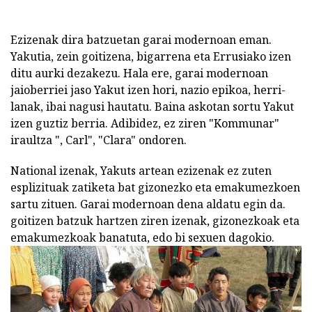
Ezizenak dira batzuetan garai modernoan eman.
Yakutia, zein goitizena, bigarrena eta Errusiako izen
ditu aurki dezakezu. Hala ere, garai modernoan
jaioberriei jaso Yakut izen hori, nazio epikoa, herri-
lanak, ibai nagusi hautatu. Baina askotan sortu Yakut
izen guztiz berria. Adibidez, ez ziren "Kommunar"
iraultza ", Carl", "Clara" ondoren.
National izenak, Yakuts artean ezizenak ez zuten
esplizituak zatiketa bat gizonezko eta emakumezkoen
sartu zituen. Garai modernoan dena aldatu egin da.
goitizen batzuk hartzen ziren izenak, gizonezkoak eta
emakumezkoak banatuta, edo bi sexuen dagokio.