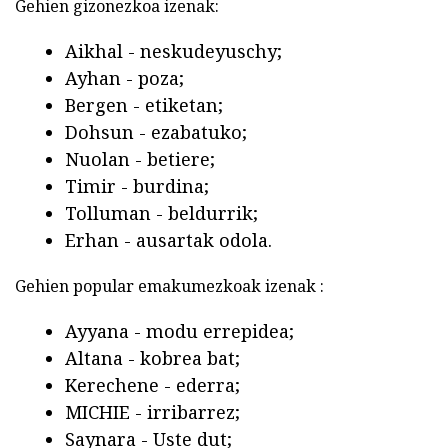
Gehien gizonezkoa izenak:
Aikhal - neskudeyuschy;
Ayhan - poza;
Bergen - etiketan;
Dohsun - ezabatuko;
Nuolan - betiere;
Timir - burdina;
Tolluman - beldurrik;
Erhan - ausartak odola.
Gehien popular emakumezkoak izenak :
Ayyana - modu errepidea;
Altana - kobrea bat;
Kerechene - ederra;
MICHIE - irribarrez;
Saynara - Uste dut;