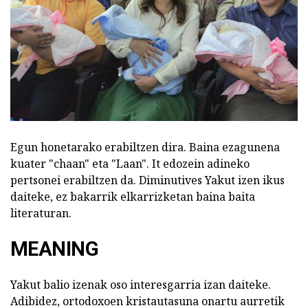
Egun honetarako erabiltzen dira. Baina ezagunena
kuater "chaan" eta "Laan". It edozein adineko
pertsonei erabiltzen da. Diminutives Yakut izen ikus
daiteke, ez bakarrik elkarrizketan baina baita
literaturan.
MEANING
Yakut balio izenak oso interesgarria izan daiteke.
Adibidez, ortodoxoen kristautasuna onartu aurretik