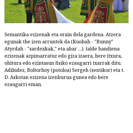
Semantika ezizenak eta orain dela gardena. Atzera
egunak the izen arruntek da (Kuobah - "Bunny"
Atyrdah - "sardexkak," eta abar ...). talde handiena
ezizenak azpimarratuz edo giza izaera, bere itxura,
ohitura edo ezintasun fisiko ezaugarri txarrak ditu.
Adibidez, Boltorhoy (potoloa) Sergeh (sentikor) eta t.
D. Askotan ezizena izenburua gunea edo bere
ezaugarri eman.