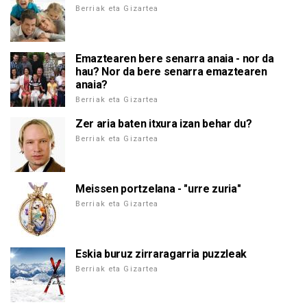
Berriak eta Gizartea
Emaztearen bere senarra anaia - nor da
hau? Nor da bere senarra emaztearen
anaia?
Berriak eta Gizartea
Zer aria baten itxura izan behar du?
Berriak eta Gizartea
Meissen portzelana - "urre zuria"
Berriak eta Gizartea
Eskia buruz zirraragarria puzzleak
Berriak eta Gizartea