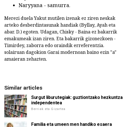
Naryyana - samurra.
Merezi duela Yakut mutilen izenak ez ziren neskak
arteko desberdintasunak handiak (Byllay, Ayah eta
abar. D.) egoten. Udagan, Chisky - Baina ez bakarrik
emakumeak izan ziren. Eta bakarrik gizonezkoen -
Timirdey, zaborra edo oraindik erreferentzia.
solairuan dagokion Garai modernoan baino ezin "a"
amaieran zehazten.
Similar articles
Surgut liburutegiak: guztiontzako hezkuntza
independentea
Berriak eta Gizartea
Familia eta umeen men handiko esaera