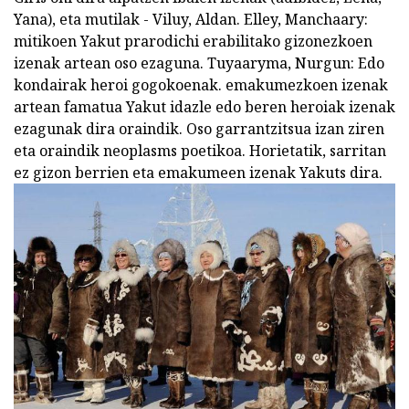
Yana), eta mutilak - Viluy, Aldan. Elley, Manchaary:
mitikoen Yakut prarodichi erabilitako gizonezkoen
izenak artean oso ezaguna. Tuyaaryma, Nurgun: Edo
kondairak heroi gogokoenak. emakumezkoen izenak
artean famatua Yakut idazle edo beren heroiak izenak
ezagunak dira oraindik. Oso garrantzitsua izan ziren
eta oraindik neoplasms poetikoa. Horietatik, sarritan
ez gizon berrien eta emakumeen izenak Yakuts dira.