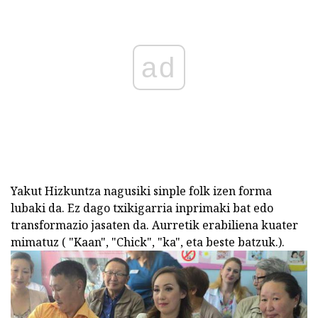
ad
Yakut Hizkuntza nagusiki sinple folk izen forma
lubaki da. Ez dago txikigarria inprimaki bat edo
transformazio jasaten da. Aurretik erabiliena kuater
mimatuz ( "Kaan", "Chick", "ka", eta beste batzuk.).