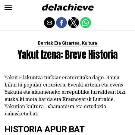
,
Berriak Eta Gizartea
Kultura
Yakut Izena: Breve Historia
Yakut Hizkuntza turkiar eratorritako dago. Baina
bihurtu popular errusiera, Evenki artean eta evens
Yakutia eta aldameneko errepublika lurraldean bizi.
euskalki mota bat da eta Krasnoyarsk Lurralde.
Yakutian kultura - shamanism eta ortodoxia
nahasketa bat.
HISTORIA APUR BAT