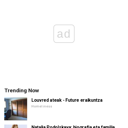
ad
Trending Now
Louvred ateak - Future eraikuntza
Homeliness
Natalia Podolskaya: biografia eta familia