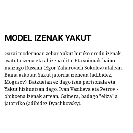
MODEL IZENAK YAKUT
Garai modernoan zehar Yakut hiruko eredu izenak.
osatuta izena eta abizena ditu. Eta soinuak baino
maizago Russian (Egor Zaharovich Sokolov) atalean.
Baina askotan Yakut jatorria izenean (adibidez,
Mogusov). Batzuetan ez dago izen pertsonala eta
Yakut hizkuntzan dago. Ivan Vasilieva eta Petrov -
ohikoena izenak artean. Gainera, badago "eliza" a
jatorriko (adibidez Dyachkovsky).