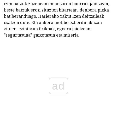
izen batzuk zuzenean eman ziren haurrak jaiotzean,
beste batzuk erosi zituzten bitartean, denbora pixka
bat beranduago. Hasierako Yakut Izen deitzaileak
osatzen dute. Eta aukera motibo ezberdinak izan
zituen: ezintasun fisikoak, egoera jaiotzean,
"segurtasuna" gaixotasun eta miseria.
ad