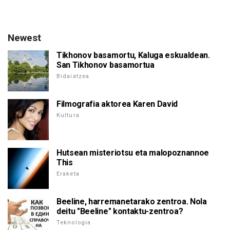
Newest
Tikhonov basamortu, Kaluga eskualdean.
San Tikhonov basamortua
Bidaiatzea
Filmografia aktorea Karen David
Kultura
Hutsean misteriotsu eta malopoznannoe
This
Eraketa
Beeline, harremanetarako zentroa. Nola
deitu "Beeline" kontaktu-zentroa?
Teknologia