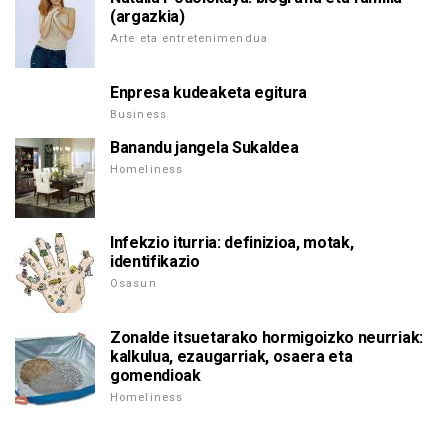
(argazkia)
Arte eta entretenimendua
Enpresa kudeaketa egitura
Business
Banandu jangela Sukaldea
Homeliness
Infekzio iturria: definizioa, motak,
identifikazio
Osasun
Zonalde itsuetarako hormigoizko neurriak:
kalkulua, ezaugarriak, osaera eta
gomendioak
Homeliness