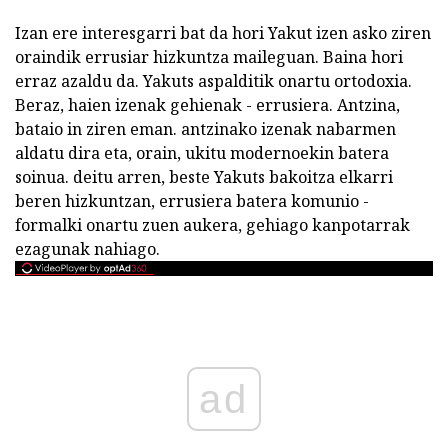
Izan ere interesgarri bat da hori Yakut izen asko ziren
oraindik errusiar hizkuntza maileguan. Baina hori
erraz azaldu da. Yakuts aspalditik onartu ortodoxia.
Beraz, haien izenak gehienak - errusiera. Antzina,
bataio in ziren eman. antzinako izenak nabarmen
aldatu dira eta, orain, ukitu modernoekin batera
soinua. deitu arren, beste Yakuts bakoitza elkarri
beren hizkuntzan, errusiera batera komunio -
formalki onartu zuen aukera, gehiago kanpotarrak
ezagunak nahiago.
ad