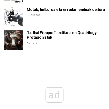
Motak, helburua eta errodamenduak deitura
Business
"Lethal Weapon". mitikoaren Quadrilogy
Protagonistak
Kultura
ad