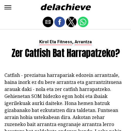
,
Kirol Eta Fitness
Arrantza
Zer Catfish Bat Harrapatzeko?
Catfish - preziatua harrapariak edozein arrantzale,
baina inork ez du bere arrantza eta garrantzitsuena
arauak daki - nola eta zer catfish harrapatzeko.
Gehienetan SOM bidezko egon hobi eta ibaiak
igerilekuak aurki daiteke. Hona hemen batzuk
gizabanako bat ezkutatzen dira taldetan. Funtsean
arrain hobia ustekabean dira. Askotan zehar
zuzeneko bait arrantza engranaje arrantza lerro