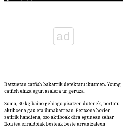
ad
Batzuetan catfish bakarrik detektatu ikusmen. Young
catfish ehiza egun azalera ur geruza.
Soma, 30 kg baino gehiago pisatzen dutenek, portatu
aktiboena gau eta ilunabarrean. Pertsona horien
zatirik handiena, oso aktiboak dira egunean zehar.
Ikustea erraldoiak besteak beste arrantzaleen