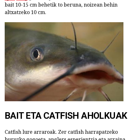
bait 10-15 cm behetik to beruna, noizean behin
altxatzeko 10 cm.
BAIT ETA CATFISH AHOLKUAK
Catfish lure arraroak. Zer catfish harrapatzeko
buruzko gogoeta, anglers esperientzia eta arraina