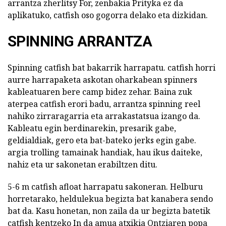
arrantza zherlitsy For, zenbakia Prityka ez da
aplikatuko, catfish oso gogorra delako eta dizkidan.
SPINNING ARRANTZA
Spinning catfish bat bakarrik harrapatu. catfish horri
aurre harrapaketa askotan oharkabean spinners
kableatuaren bere camp bidez zehar. Baina zuk
aterpea catfish erori badu, arrantza spinning reel
nahiko zirraragarria eta arrakastatsua izango da.
Kableatu egin berdinarekin, presarik gabe,
geldialdiak, gero eta bat-bateko jerks egin gabe.
argia trolling tamainak handiak, hau ikus daiteke,
nahiz eta ur sakonetan erabiltzen ditu.
5-6 m catfish afloat harrapatu sakoneran. Helburu
horretarako, heldulekua begizta bat kanabera sendo
bat da. Kasu honetan, non zaila da ur begizta batetik
catfish kentzeko In da amua atxikia Ontziaren popa