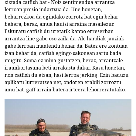
ziztada catfish bat - Noiz sentimendua arrantza
lerroan presio indartsua da. Une honetan,
beharrezkoa da egindako zorrotz bat egin behar
behera, beraz, amua hautsi arraina masailezur.
Eskuratu catfish du uretatik kanpo erreserban
arrantza line gabe oso zaila da. Ale handiak jauziak
gabe lerroan mantendu behar da. Batez ere kontuan
izan behar da, catfish egingo sakonean sartu bada
mugitu. Soma ez mina gustatzen, beraz, arrantzale
iraunkortasuna beti arrakasta dakar. Kasu honetan,
non catfish du etzan, hasi lerroa jerking. Ezin baduzu
aplikatu lurreratzea net, ondoren erabili zorroztu
amu bat. gaff arrain batera irteera lehorreratutako.