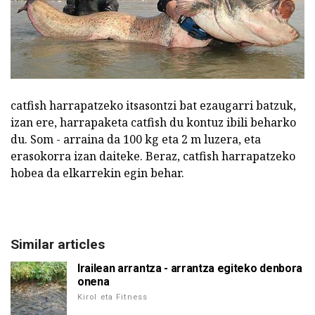
catfish harrapatzeko itsasontzi bat ezaugarri batzuk,
izan ere, harrapaketa catfish du kontuz ibili beharko
du. Som - arraina da 100 kg eta 2 m luzera, eta
erasokorra izan daiteke. Beraz, catfish harrapatzeko
hobea da elkarrekin egin behar.
Similar articles
Irailean arrantza - arrantza egiteko denbora
onena
Kirol eta Fitness