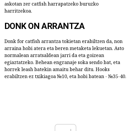
askotan zer catfish harrapatzeko buruzko
harritzekoa.
DONK ON ARRANTZA
Donk for catfish arrantza tokietan erabiltzen da, non
arraina hobi atera eta beren metaketa lekuetan. Asto
normalean arratsaldean jarri da eta goizean
egiaztatzeko. Behean engranaje soka sendo bat, eta
horrek leash batekin amaitu behar ditu. Hooks
erabiltzen ez txikiagoa №10, eta hobi batean - №35-40.