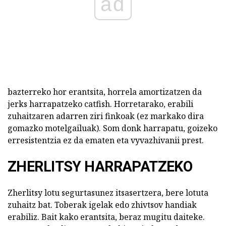
ad
bazterreko hor erantsita, horrela amortizatzen da
jerks harrapatzeko catfish. Horretarako, erabili
zuhaitzaren adarren ziri finkoak (ez markako dira
gomazko motelgailuak). Som donk harrapatu, goizeko
erresistentzia ez da ematen eta vyvazhivanii prest.
ZHERLITSY HARRAPATZEKO
Zherlitsy lotu segurtasunez itsasertzera, bere lotuta
zuhaitz bat. Toberak igelak edo zhivtsov handiak
erabiliz. Bait kako erantsita, beraz mugitu daiteke.