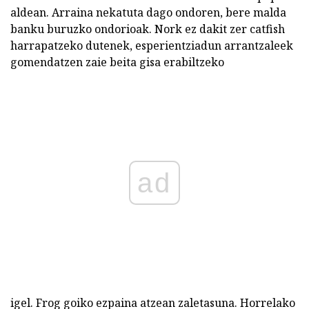
aldean. Arraina nekatuta dago ondoren, bere malda
banku buruzko ondorioak. Nork ez dakit zer catfish
harrapatzeko dutenek, esperientziadun arrantzaleek
gomendatzen zaie beita gisa erabiltzeko
ad
igel.
Frog
goiko ezpaina atzean zaletasuna. Horrelako