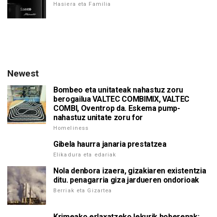
Hasiera eta Familia
Newest
Bombeo eta unitateak nahastuz zoru
berogailua VALTEC COMBIMIX, VALTEC
COMBI, Oventrop da. Eskema pump-
nahastuz unitate zoru for
Homeliness
Gibela haurra janaria prestatzea
Elikadura eta edariak
Nola denbora izaera, gizakiaren existentzia
ditu. penagarria giza jardueren ondorioak
Berriak eta Gizartea
Krimeako erlaxatzeko lekurik hoberenak: