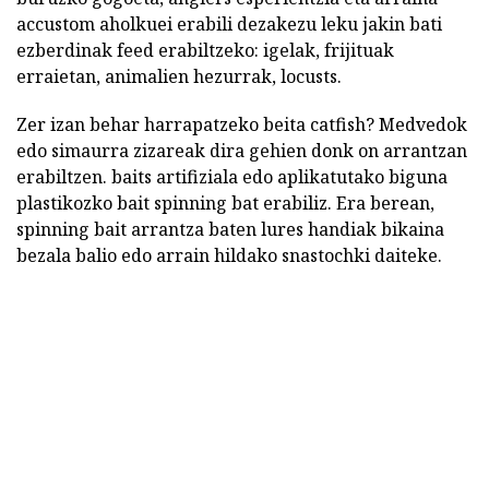
accustom aholkuei erabili dezakezu leku jakin bati
ezberdinak feed erabiltzeko: igelak, frijituak
erraietan, animalien hezurrak, locusts.
Zer izan behar harrapatzeko beita catfish? Medvedok
edo simaurra zizareak dira gehien donk on arrantzan
erabiltzen. baits artifiziala edo aplikatutako biguna
plastikozko bait spinning bat erabiliz. Era berean,
spinning bait arrantza baten lures handiak bikaina
bezala balio edo arrain hildako snastochki daiteke.