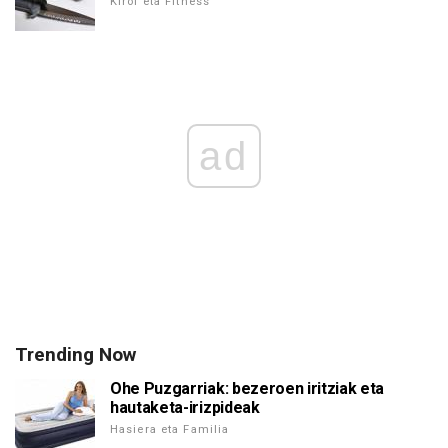
Kirol eta Fitness
ad
Trending Now
Ohe Puzgarriak: bezeroen iritziak eta
hautaketa-irizpideak
Hasiera eta Familia