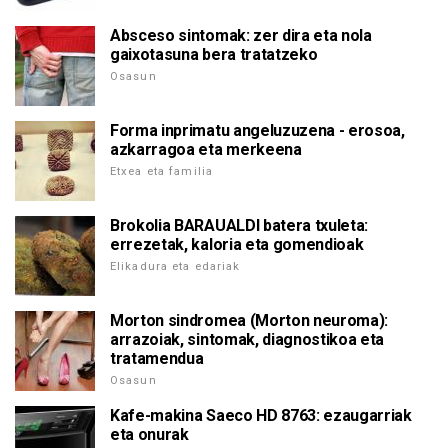
Absceso sintomak: zer dira eta nola
gaixotasuna bera tratatzeko
Osasun
Forma inprimatu angeluzuzena - erosoa,
azkarragoa eta merkeena
Etxea eta familia
Brokolia BARAUALDI batera txuleta:
errezetak, kaloria eta gomendioak
Elikadura eta edariak
Morton sindromea (Morton neuroma):
arrazoiak, sintomak, diagnostikoa eta
tratamendua
Osasun
Kafe-makina Saeco HD 8763: ezaugarriak
eta onurak