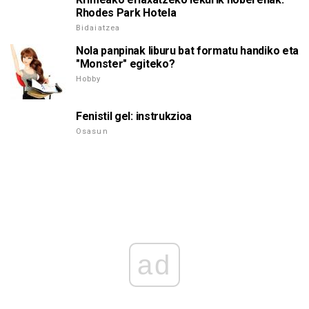
Rhodes Park Hotela
Bidaiatzea
Nola panpinak liburu bat formatu handiko eta
"Monster" egiteko?
Hobby
Fenistil gel: instrukzioa
Osasun
ad