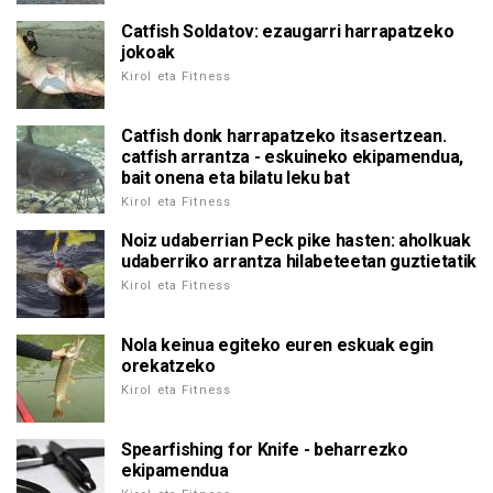
Catfish Soldatov: ezaugarri harrapatzeko
jokoak
Kirol eta Fitness
Catfish donk harrapatzeko itsasertzean.
catfish arrantza - eskuineko ekipamendua,
bait onena eta bilatu leku bat
Kirol eta Fitness
Noiz udaberrian Peck pike hasten: aholkuak
udaberriko arrantza hilabeteetan guztietatik
Kirol eta Fitness
Nola keinua egiteko euren eskuak egin
orekatzeko
Kirol eta Fitness
Spearfishing for Knife - beharrezko
ekipamendua