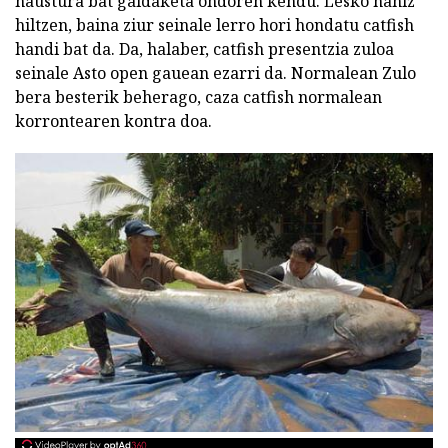
haustura bat galdaketa ondoren kendu. Lesko nahiz
hiltzen, baina ziur seinale lerro hori hondatu catfish
handi bat da. Da, halaber, catfish presentzia zuloa
seinale Asto open gauean ezarri da. Normalean Zulo
bera besterik beherago, caza catfish normalean
korrontearen kontra doa.