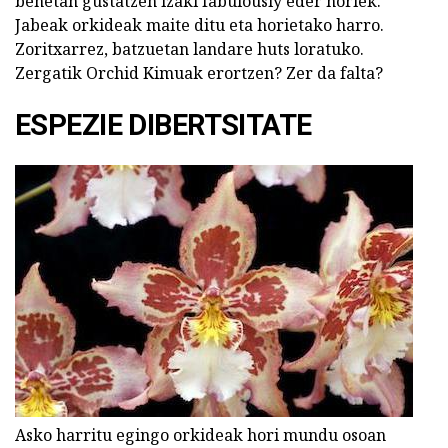
benetan gustatzen izaki fabulously eder horiek.
Jabeak orkideak maite ditu eta horietako harro.
Zoritxarrez, batzuetan landare huts loratuko.
Zergatik Orchid Kimuak erortzen? Zer da falta?
ESPEZIE DIBERTSITATE
Asko harritu egingo orkideak hori mundu osoan