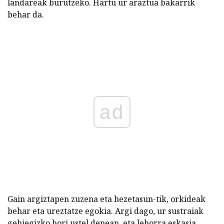
landareak burutzeko. Hartu ur araztua bakarrik
behar da.
ad
Gain argiztapen zuzena eta hezetasun-tik, orkideak
behar eta ureztatze egokia. Argi dago, ur sustraiak
gehiegizko hori ustel denean, eta lehorra eskasia.