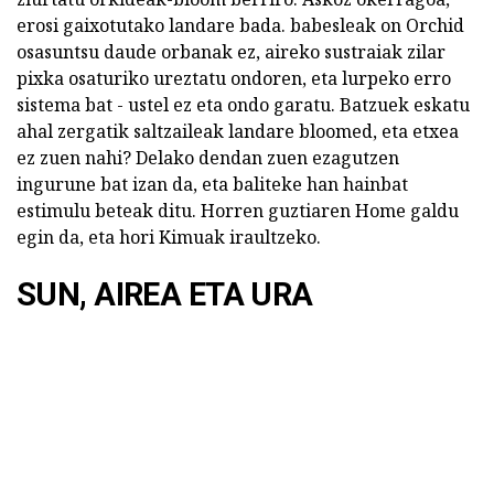
erosi gaixotutako landare bada. babesleak on Orchid
osasuntsu daude orbanak ez, aireko sustraiak zilar
pixka osaturiko ureztatu ondoren, eta lurpeko erro
sistema bat - ustel ez eta ondo garatu. Batzuek eskatu
ahal zergatik saltzaileak landare bloomed, eta etxea
ez zuen nahi? Delako dendan zuen ezagutzen
ingurune bat izan da, eta baliteke han hainbat
estimulu beteak ditu. Horren guztiaren Home galdu
egin da, eta hori Kimuak iraultzeko.
SUN, AIREA ETA URA