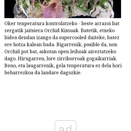
Oker tenperatura kontrolatzeko - beste arrazoi bat
zergatik jaitsiera Orchid Kimuak. Batetik, etxeko
bidea dendan izango da supercooled daiteke, batez
ere hotza kalean bada. Bigarrenik, posible da, non
Orchid pot bat, askotan open leihoak aireztatzeko
dago. Hirugarren, lore zirriborroak gogaikarriak.
Beno, eta laugarrenik, gela tenperatura ez dela hori
beharrezkoa da landare dagozkie.
ad