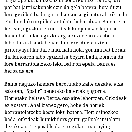
argiztapena. nahikoa izan beharko luke, beraz, lore
pot bat jarri sakonak ezin da gela batera. bota duzu
lore gezi bat bada, garai batean, argi natural txikia da
eta, hondoko argi bat antolatu behar duzu. Baina, era
berean, eguzkiaren orkideak konponezin kopuru
handi bat. udan eguzki-argia zuzenean ezkutatu
lehortu sustraiak behar dute ere, duela uzten.
pritenyayut landare hau, hala nola, gortina bat bezala
da. leihoaren albo eguzkitsu begira bada, komeni da
lore berrantolatzeko leku bat non epela, baina ez
beroa da ere.
Baina neguko landare berotutako kalte dezake. etxe
askotan, "Spahr" benetako bateriak gogorra.
Horietako heltzea Beroa, oso aire lehortzen. Orkideak
ez gustatu. Ahal izanez gero, hobe da horiek
berrantolatzeko beste leku batera. Hori ezinezkoa
bada, orkideak-humidifiers gertu gailuak instalatu
dezakezu. Ere posible da erregularra spraying