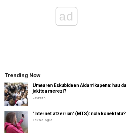
ad
Trending Now
Umearen Eskubideen Aldarrikapena: hau da
jakitea merezi?
Legeak
"Internet atzerrian" (MTS): nola konektatu?
Teknologia