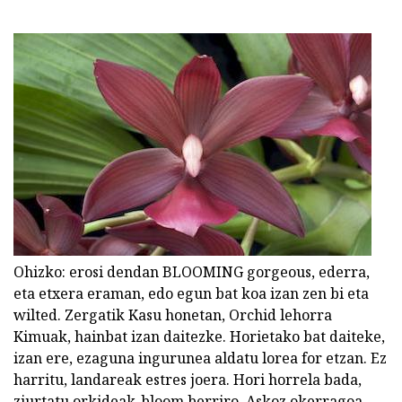
Ohizko: erosi dendan BLOOMING gorgeous, ederra,
eta etxera eraman, edo egun bat koa izan zen bi eta
wilted. Zergatik Kasu honetan, Orchid lehorra
Kimuak, hainbat izan daitezke. Horietako bat daiteke,
izan ere, ezaguna ingurunea aldatu lorea for etzan. Ez
harritu, landareak estres joera. Hori horrela bada,
ziurtatu orkideak-bloom berriro. Askoz okerragoa,