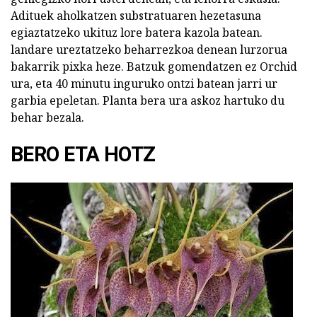
Adituek aholkatzen substratuaren hezetasuna
egiaztatzeko ukituz lore batera kazola batean.
landare ureztatzeko beharrezkoa denean lurzorua
bakarrik pixka heze. Batzuk gomendatzen ez Orchid
ura, eta 40 minutu inguruko ontzi batean jarri ur
garbia epeletan. Planta bera ura askoz hartuko du
behar bezala.
BERO ETA HOTZ