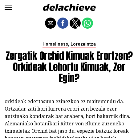
,
Homeliness
Lorezaintza
Zergatik Orchid Kimuak Erortzen?
Orkideak Lehortu Kimuak, Zer
Egin?
orkideak edertasuna ezinezkoa ez maitemindu da.
Ortzadar zati hori lurrera erori zen bezala ezer -
antzinako kondairak bat arabera, hori bakarrik dira.
Alemaniako botanikari Ritter von Blume zuzeneko
tximeletak Orchid bat jaso du. espezie batzuk loreak