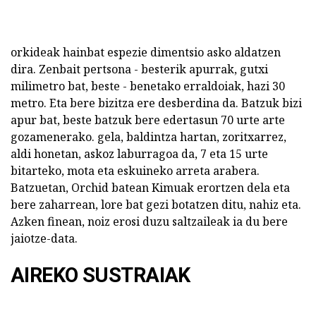
orkideak hainbat espezie dimentsio asko aldatzen
dira. Zenbait pertsona - besterik apurrak, gutxi
milimetro bat, beste - benetako erraldoiak, hazi 30
metro. Eta bere bizitza ere desberdina da. Batzuk bizi
apur bat, beste batzuk bere edertasun 70 urte arte
gozamenerako. gela, baldintza hartan, zoritxarrez,
aldi honetan, askoz laburragoa da, 7 eta 15 urte
bitarteko, mota eta eskuineko arreta arabera.
Batzuetan, Orchid batean Kimuak erortzen dela eta
bere zaharrean, lore bat gezi botatzen ditu, nahiz eta.
Azken finean, noiz erosi duzu saltzaileak ia du bere
jaiotze-data.
AIREKO SUSTRAIAK