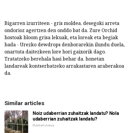
Bigarren izurriteen - gris moldea. desegoki arreta
ondorioz agertzen den onddo bat da. Zure Orchid
hostoak bloom grisa lekuak, eta loreak eta begiak
bada - Urezko dewdrops denborarekin ilundu duela,
onartuta daitezkeen lore hori gaixorik dago.
Tratatzeko berehala hasi behar da. honetan
landareak kontserbatzeko arrakastaren araberakoa
da.
Similar articles
Noiz udaberrian zuhaitzak landatu? Nola
udaberrian zuhaitzak landatu?
Homeliness