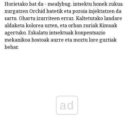
Horietako bat da - mealybug. intsektu honek zukua
xurgatzen Orchid batetik eta pozoia injektatzen da
sartu. Ohartu izurriteen erraz. Kaltetutako landare
aldaketa kolorea uzten, eta orban zuriak Kimuak
agertuko. Eskalatu intsektuak konpentsazio
mekanikoa hostoak aurre eta moztu lore guztiak
behar.
ad