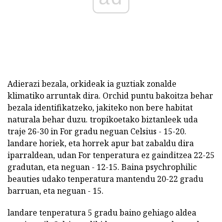
Adierazi bezala, orkideak ia guztiak zonalde
klimatiko arruntak dira. Orchid puntu bakoitza behar
bezala identifikatzeko, jakiteko non bere habitat
naturala behar duzu. tropikoetako biztanleek uda
traje 26-30 in For gradu neguan Celsius - 15-20.
landare horiek, eta horrek apur bat zabaldu dira
iparraldean, udan For tenperatura ez gainditzea 22-25
gradutan, eta neguan - 12-15. Baina psychrophilic
beauties udako tenperatura mantendu 20-22 gradu
barruan, eta neguan - 15.
landare tenperatura 5 gradu baino gehiago aldea