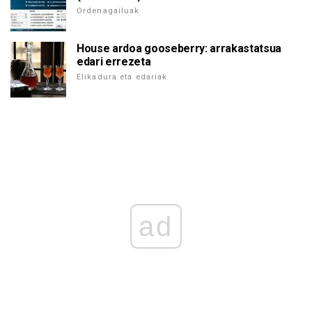
Ordenagailuak
House ardoa gooseberry: arrakastatsua
edari errezeta
Elikadura eta edariak
ad