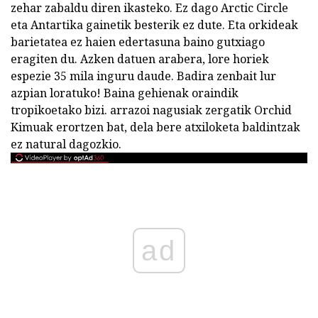
zehar zabaldu diren ikasteko. Ez dago Arctic Circle
eta Antartika gainetik besterik ez dute. Eta orkideak
barietatea ez haien edertasuna baino gutxiago
eragiten du. Azken datuen arabera, lore horiek
espezie 35 mila inguru daude. Badira zenbait lur
azpian loratuko! Baina gehienak oraindik
tropikoetako bizi. arrazoi nagusiak zergatik Orchid
Kimuak erortzen bat, dela bere atxiloketa baldintzak
ez natural dagozkio.
ad