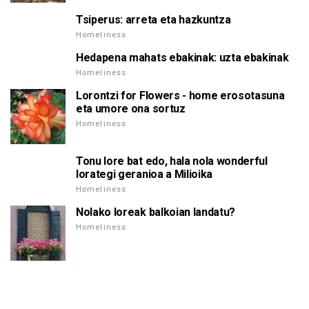
Tsiperus: arreta eta hazkuntza
Homeliness
Hedapena mahats ebakinak: uzta ebakinak
Homeliness
Lorontzi for Flowers - home erosotasuna
eta umore ona sortuz
Homeliness
Tonu lore bat edo, hala nola wonderful
lorategi geranioa a Milioika
Homeliness
Nolako loreak balkoian landatu?
Homeliness