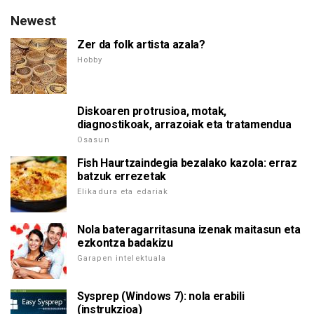
Newest
Zer da folk artista azala?
Hobby
Diskoaren protrusioa, motak,
diagnostikoak, arrazoiak eta tratamendua
Osasun
Fish Haurtzaindegia bezalako kazola: erraz
batzuk errezetak
Elikadura eta edariak
Nola bateragarritasuna izenak maitasun eta
ezkontza badakizu
Garapen intelektuala
Sysprep (Windows 7): nola erabili
(instrukzioa)