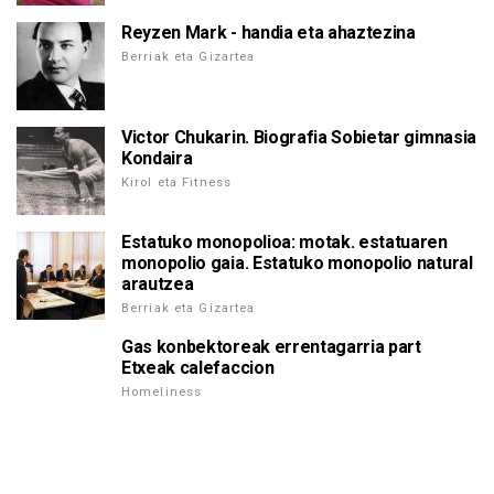
Reyzen Mark - handia eta ahaztezina
Berriak eta Gizartea
Victor Chukarin. Biografia Sobietar gimnasia
Kondaira
Kirol eta Fitness
Estatuko monopolioa: motak. estatuaren
monopolio gaia. Estatuko monopolio natural
arautzea
Berriak eta Gizartea
Gas konbektoreak errentagarria part
Etxeak calefaccion
Homeliness