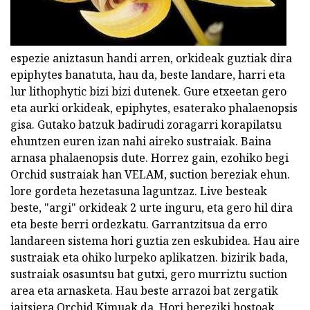
espezie aniztasun handi arren, orkideak guztiak dira
epiphytes banatuta, hau da, beste landare, harri eta
lur lithophytic bizi bizi dutenek. Gure etxeetan gero
eta aurki orkideak, epiphytes, esaterako phalaenopsis
gisa. Gutako batzuk badirudi zoragarri korapilatsu
ehuntzen euren izan nahi aireko sustraiak. Baina
arnasa phalaenopsis dute. Horrez gain, ezohiko begi
Orchid sustraiak han VELAM, suction bereziak ehun.
lore gordeta hezetasuna laguntzaz. Live besteak
beste, "argi" orkideak 2 urte inguru, eta gero hil dira
eta beste berri ordezkatu. Garrantzitsua da erro
landareen sistema hori guztia zen eskubidea. Hau aire
sustraiak eta ohiko lurpeko aplikatzen. bizirik bada,
sustraiak osasuntsu bat gutxi, gero murriztu suction
area eta arnasketa. Hau beste arrazoi bat zergatik
jaitsiera Orchid Kimuak da. Hori bereziki hostoak