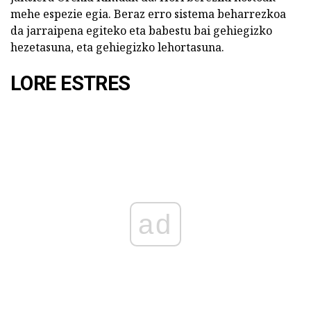
mehe espezie egia. Beraz erro sistema beharrezkoa
da jarraipena egiteko eta babestu bai gehiegizko
hezetasuna, eta gehiegizko lehortasuna.
LORE ESTRES
ad