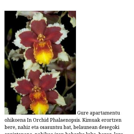
Gure apartamentu
ohikoena In Orchid Phalaenopsis. Kimuak erortzen
bere, nahiz eta osasuntsu bat, belaunean desegoki