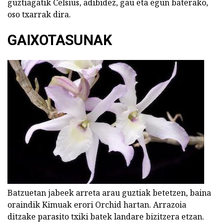
guztiagatik Celsius, adibidez, gau eta egun baterako,
oso txarrak dira.
GAIXOTASUNAK
Batzuetan jabeek arreta arau guztiak betetzen, baina
oraindik Kimuak erori Orchid hartan. Arrazoia
ditzake parasito txiki batek landare bizitzera etzan.