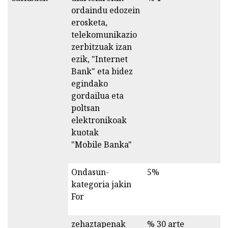
ordaindu edozein
erosketa,
telekomunikazio
zerbitzuak izan
ezik, "Internet
Bank" eta bidez
egindako
gordailua eta
poltsan
elektronikoak
kuotak
"Mobile Banka"
Ondasun-
5%
kategoria jakin
For
zehaztapenak
% 30 arte