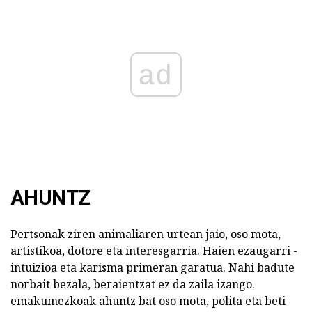
ad
AHUNTZ
Pertsonak ziren animaliaren urtean jaio, oso mota,
artistikoa, dotore eta interesgarria. Haien ezaugarri -
intuizioa eta karisma primeran garatua. Nahi badute
norbait bezala, beraientzat ez da zaila izango.
emakumezkoak ahuntz bat oso mota, polita eta beti