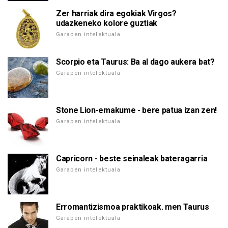
Zer harriak dira egokiak Virgos?
udazkeneko kolore guztiak
Garapen intelektuala
Scorpio eta Taurus: Ba al dago aukera bat?
Garapen intelektuala
Stone Lion-emakume - bere patua izan zen!
Garapen intelektuala
Capricorn - beste seinaleak bateragarria
Garapen intelektuala
Erromantizismoa praktikoak. men Taurus
Garapen intelektuala