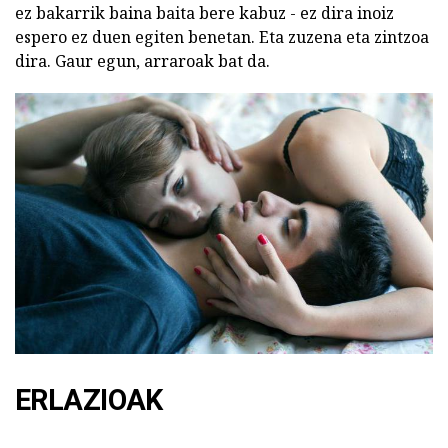
ez bakarrik baina baita bere kabuz - ez dira inoiz
espero ez duen egiten benetan. Eta zuzena eta zintzoa
dira. Gaur egun, arraroak bat da.
ERLAZIOAK