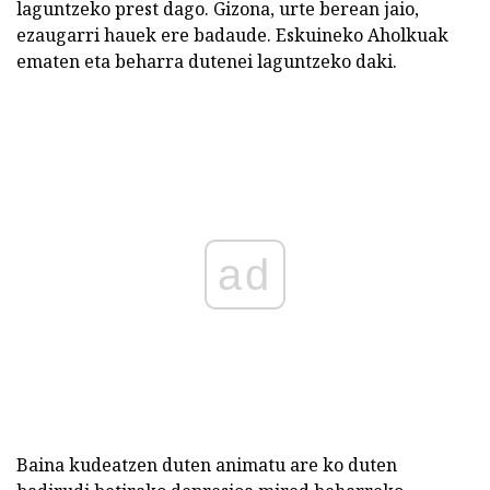
laguntzeko prest dago. Gizona, urte berean jaio,
ezaugarri hauek ere badaude. Eskuineko Aholkuak
ematen eta beharra dutenei laguntzeko daki.
ad
Baina kudeatzen duten animatu are ko duten