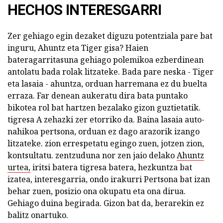
HECHOS INTERESGARRI
Zer gehiago egin dezaket diguzu potentziala pare bat
inguru, Ahuntz eta Tiger gisa? Haien
bateragarritasuna gehiago polemikoa ezberdinean
antolatu bada rolak litzateke. Bada pare neska - Tiger
eta lasaia - ahuntza, orduan harremana ez du buelta
erraza. Far denean aukeratu dira bata puntako
bikotea rol bat hartzen bezalako gizon guztietatik.
tigresa A zehazki zer etorriko da. Baina lasaia auto-
nahikoa pertsona, orduan ez dago arazorik izango
litzateke. zion errespetatu egingo zuen, jotzen zion,
kontsultatu. zentzuduna nor zen jaio delako
Ahuntz
urtea,
iritsi batera tigresa batera, hezkuntza bat
izatea, interesgarria, ondo irakurri Pertsona bat izan
behar zuen, posizio ona okupatu eta ona dirua.
Gehiago duina begirada. Gizon bat da, berarekin ez
balitz onartuko.