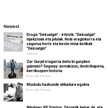
Newest
Droga "Deksalgin" - iritzirik. "Deksalgin"
injekzioak eta pilulak. Nola eraginkorra eta
segurua hortz eta beste mina botikak
"Deksalgin"
Osasun
Zer Gurpil irisgarria deitu bi gurpilen
gainean? Segway: asmakizun, deskribapena,
berrikuspen historia
Kirol eta Fitness
Muskulu hazkunde elikadura egokia
Kirol eta Fitness
Windows XP Startup. Zergatik behar da, eta