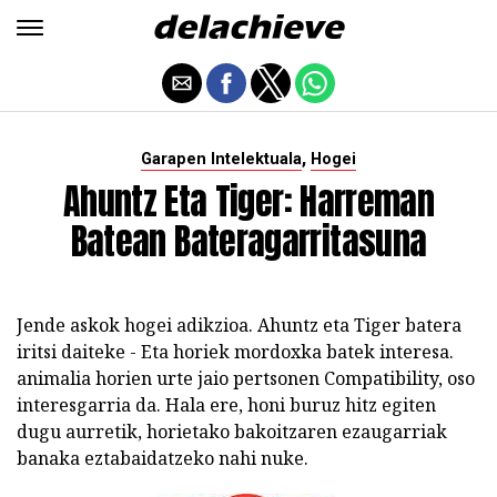
,
Garapen Intelektuala
Hogei
Ahuntz Eta Tiger: Harreman
Batean Bateragarritasuna
Jende askok hogei adikzioa. Ahuntz eta Tiger batera
iritsi daiteke - Eta horiek mordoxka batek interesa.
animalia horien urte jaio pertsonen Compatibility, oso
interesgarria da. Hala ere, honi buruz hitz egiten
dugu aurretik, horietako bakoitzaren ezaugarriak
banaka eztabaidatzeko nahi nuke.