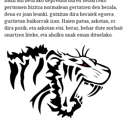
badirudi betirako depresioa mired beharreko
pertsonen bizitza normalean gertatzen den bezala,
dena ez joan leunki. gutxitan dira beraiek egoera
guztietan baikorrak izan. Haien patua, askotan, ez
dira pozik, eta askotan etsi. beraz, behar dute norbait
onartzen liteke, eta aholku onak eman dituelako.