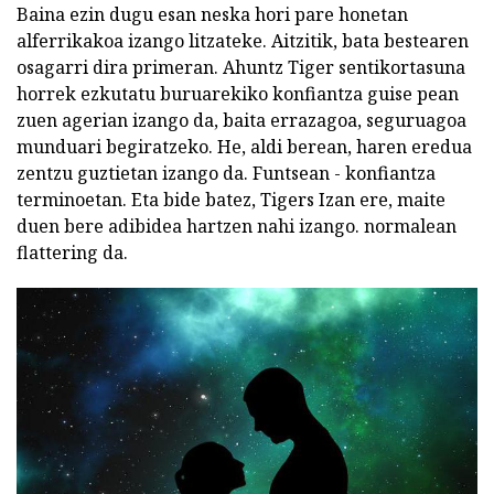
Baina ezin dugu esan neska hori pare honetan
alferrikakoa izango litzateke. Aitzitik, bata bestearen
osagarri dira primeran. Ahuntz Tiger sentikortasuna
horrek ezkutatu buruarekiko konfiantza guise pean
zuen agerian izango da, baita errazagoa, seguruagoa
munduari begiratzeko. He, aldi berean, haren eredua
zentzu guztietan izango da. Funtsean - konfiantza
terminoetan. Eta bide batez, Tigers Izan ere, maite
duen bere adibidea hartzen nahi izango. normalean
flattering da.