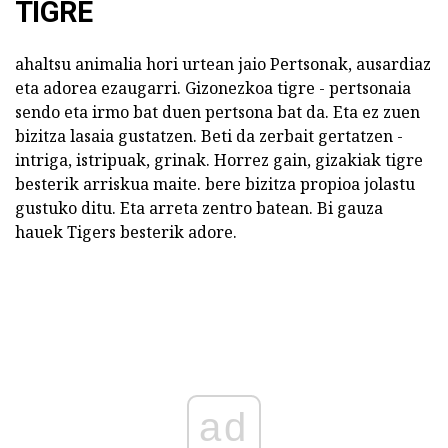
TIGRE
ahaltsu animalia hori urtean jaio Pertsonak, ausardiaz
eta adorea ezaugarri. Gizonezkoa tigre - pertsonaia
sendo eta irmo bat duen pertsona bat da. Eta ez zuen
bizitza lasaia gustatzen. Beti da zerbait gertatzen -
intriga, istripuak, grinak. Horrez gain, gizakiak tigre
besterik arriskua maite. bere bizitza propioa jolastu
gustuko ditu. Eta arreta zentro batean. Bi gauza
hauek Tigers besterik adore.
ad