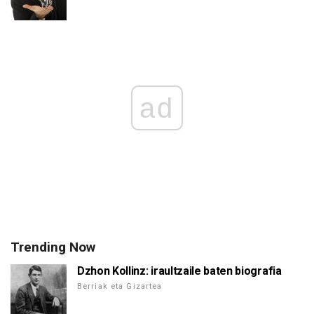
ad
Trending Now
Dzhon Kollinz: iraultzaile baten biografia
Berriak eta Gizartea