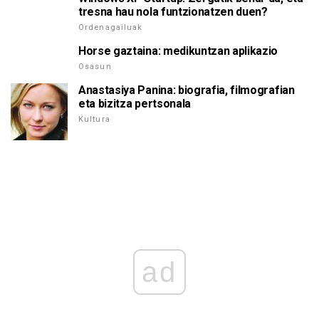
tresna hau nola funtzionatzen duen?
Ordenagailuak
Horse gaztaina: medikuntzan aplikazio
Osasun
Anastasiya Panina: biografia, filmografian
eta bizitza pertsonala
Kultura
ad