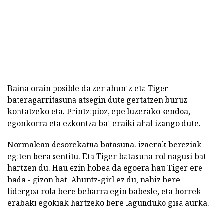
Baina orain posible da zer ahuntz eta Tiger
bateragarritasuna atsegin dute gertatzen buruz
kontatzeko eta. Printzipioz, epe luzerako sendoa,
egonkorra eta ezkontza bat eraiki ahal izango dute.
Normalean desorekatua batasuna. izaerak bereziak
egiten bera sentitu. Eta Tiger batasuna rol nagusi bat
hartzen du. Hau ezin hobea da egoera hau Tiger ere
bada - gizon bat. Ahuntz-girl ez du, nahiz bere
lidergoa rola bere beharra egin babesle, eta horrek
erabaki egokiak hartzeko bere lagunduko gisa aurka.