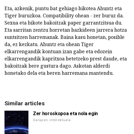
Eta, azkenik, puntu bat gehiago bikotea Ahuntz eta
Tiger buruzkoa. Compatibility ohean - zer buruz da.
Sexua eta bikote bakoitzak paper garrantzitsua du.
Eta sarritan zentzu horretan bazkideen jarrera hotza
suntsitzen harremanak. Baina kasu honetan, posible
da, ez kezkatu. Ahuntz eta ohean Tiger
elkarrengandik kontuan izan gabe eta edozein
elkarrengandik kapritxoa betetzeko prest daude, eta
bakoitzak bere gustura dago. Askotan alderdi
honetako dela eta beren harremana mantendu.
Similar articles
Zer horoskopoa eta nola egin
Garapen intelektuala