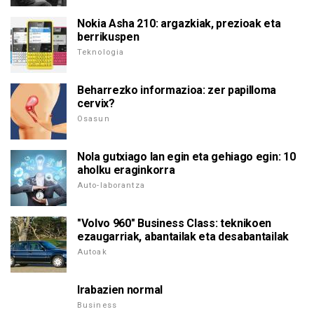
Nokia Asha 210: argazkiak, prezioak eta
berrikuspen
Teknologia
Beharrezko informazioa: zer papilloma
cervix?
Osasun
Nola gutxiago lan egin eta gehiago egin: 10
aholku eraginkorra
Auto-laborantza
"Volvo 960" Business Class: teknikoen
ezaugarriak, abantailak eta desabantailak
Autoak
Irabazien normal
Business