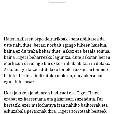
Haien Akilesen orpo deiturikoak - sentsibilitatea da.
uste nahi dute, beraz, norbait egingo lukeen haiekin,
baina ez du traba behar dute. Askoz ere bezala soinua,
baina Tigers beharrezko laguntza. dute askotan beren
etorkizun urrunago buruzko erabakiak txarra delako.
Askotan gertatzen dutelako tenplea azkar - irtenbide
batetik bestera bultzatuko molesta, eta aukera bat
egin dute ausaz.
Hori jaio zen jendearen badirudi ere Tiger Urtea,
erabat ez-harremana eta gizarteari zuzenduta. Far
bertatik. ezer melochatsya izan nahiko baikorrak eta
eskuzabala pertsonak dira. Tigers zorrotzak besteek