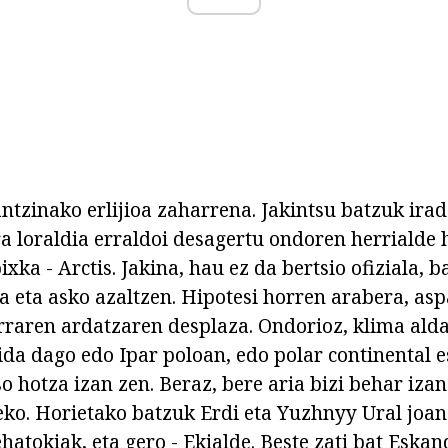
antzinako erlijioa zaharrena. Jakintsu batzuk ira
a loraldia erraldoi desagertu ondoren herrialde
xka - Arctis. Jakina, hau ez da bertsio ofiziala, 
a eta asko azaltzen. Hipotesi horren arabera, asp
raren ardatzaren desplaza. Ondorioz, klima alda
da dago edo Ipar poloan, edo polar continental 
 hotza izan zen. Beraz, bere aria bizi behar iza
ko. Horietako batzuk Erdi eta Yuzhnyy Ural joan 
hatokiak, eta gero - Ekialde. Beste zati bat Eska