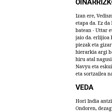
OINARRIZ
Izan ere, Vedis
etapa da. Ez da
batean - Uttar 
jaio da. erlijio
piezak eta giza
hierarkia argi b
hiru atal nagus
Navyu eta eskui
eta sortzailea n
VEDA
Hori India antz
Ondoren, dezagu