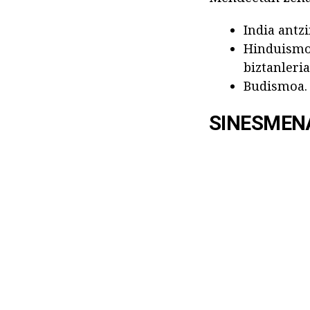
India antzi
Hinduismoa
biztanleri
Budismoa. 
SINESMEN