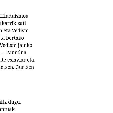
ko Hinduismoa
akarrik zati
en eta Vedism
eta bertako
 Vedism jainko
a - - Mundua
te eslaviar eta,
tetzen. Gurtzen
hitz dugu.
antuak.