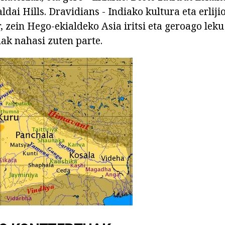
dai Hills. Dravidians - Indiako kultura eta erliji
, zein Hego-ekialdeko Asia iritsi eta geroago leku
nak nahasi zuten parte.