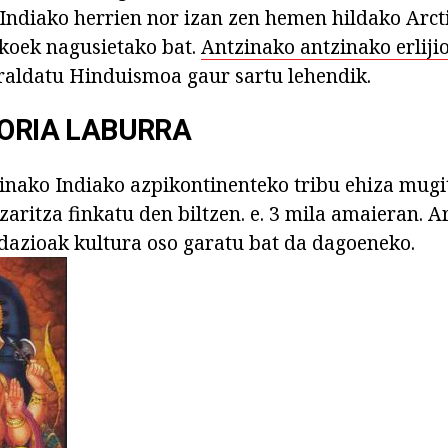
 Indiako herrien nor izan zen hemen hildako Arcti
koek nagusietako bat.
Antzinako antzinako erliji
raldatu Hinduismoa gaur sartu lehendik.
TORIA LABURRA
inako Indiako azpikontinenteko tribu ehiza mugit
aritza finkatu den biltzen. e. 3 mila amaieran. A
idazioak kultura oso garatu bat da dagoeneko.