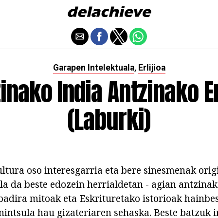
Garapen Intelektuala
Erlijioa
,
inako India Antzinako Er
(laburki)
kultura oso interesgarria eta bere sinesmenak ori
ila da beste edozein herrialdetan - agian antzina
badira mitoak eta Eskrituretako istorioak hainbest
nintsula hau gizateriaren sehaska. Beste batzuk 