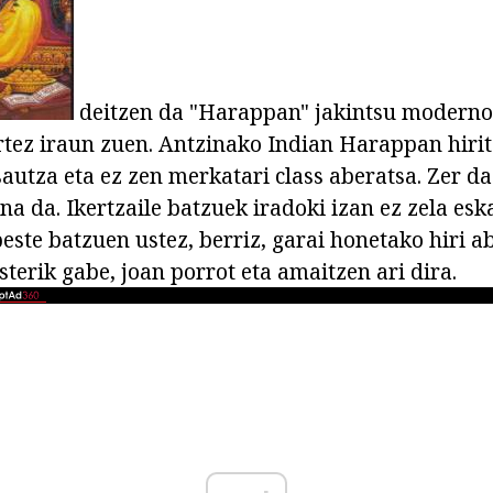
deitzen da "Harappan" jakintsu modernoe
rtez iraun zuen. Antzinako Indian Harappan hiri
sautza eta ez zen merkatari class aberatsa. Zer d
na da. Ikertzaile batzuek iradoki izan ez zela es
ste batzuen ustez, berriz, garai honetako hiri a
sterik gabe, joan porrot eta amaitzen ari dira.