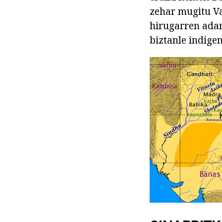
zehar mugitu Val
hirugarren adar
biztanle indige