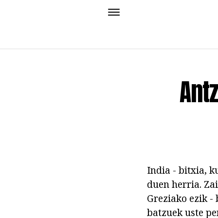
Antz
India - bitxia, 
duen herria. Za
Greziako ezik - 
batzuek uste pe