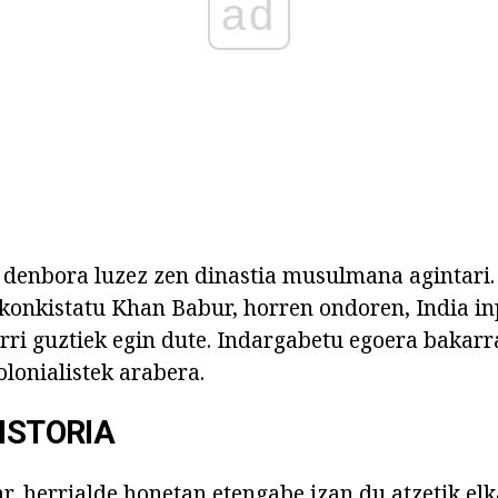
ad
 denbora luzez zen dinastia musulmana agintari.
 konkistatu Khan Babur, horren ondoren, India in
erri guztiek egin dute. Indargabetu egoera bakar
olonialistek arabera.
HISTORIA
, herrialde honetan etengabe izan du atzetik elk