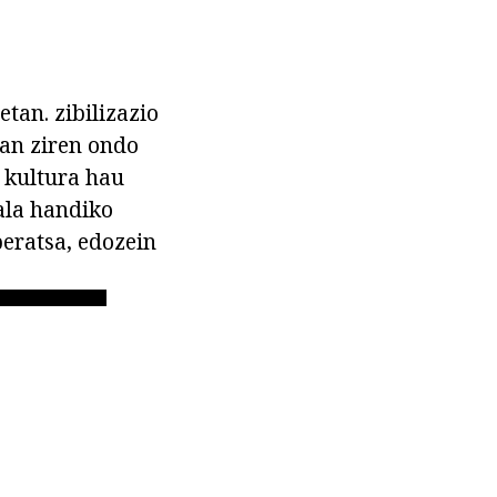
tan. zibilizazio
tan ziren ondo
a kultura hau
kala handiko
beratsa, edozein