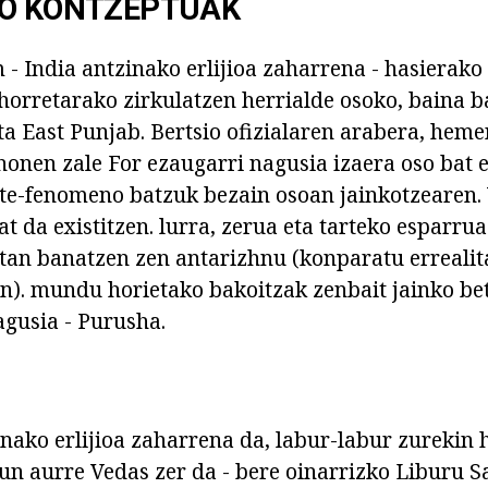
KO KONTZEPTUAK
m - India antzinako erlijioa zaharrena - hasiera
 horretarako zirkulatzen herrialde osoko, baina b
eta East Punjab. Bertsio ofizialaren arabera, hem
a honen zale For ezaugarri nagusia izaera oso bat 
rte-fenomeno batzuk bezain osoan jainkotzearen.
at da existitzen. lurra, zerua eta tarteko esparru
itan banatzen zen antarizhnu (konparatu errealita
n). mundu horietako bakoitzak zenbait jainko be
agusia - Purusha.
inako erlijioa zaharrena da, labur-labur zurekin 
n aurre Vedas zer da - bere oinarrizko Liburu S