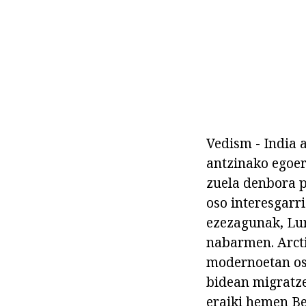
Vedism - India 
antzinako egoer
zuela denbora pi
oso interesgarri
ezezagunak, Lur
nabarmen. Arcti
modernoetan oso
bidean migratze
eraiki hemen Be