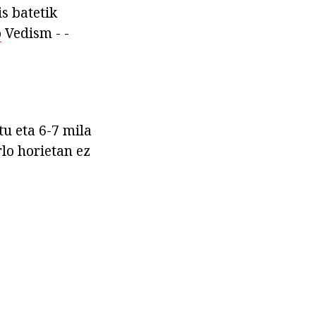
s batetik
o
Vedism - -
u eta 6-7 mila
rlo horietan ez