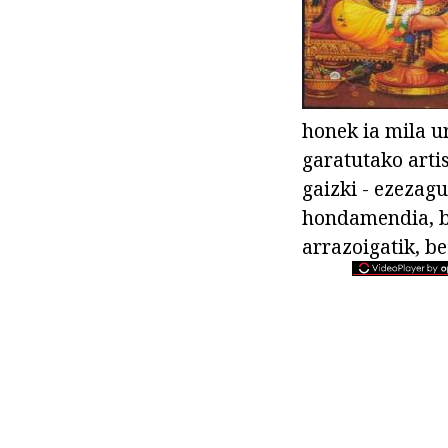
honek ia mila u
garatutako arti
gaizki - ezezagu
hondamendia, be
arrazoigatik, be