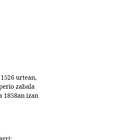
 1526 urtean,
perio zabala
ra 1858an izan
arri: