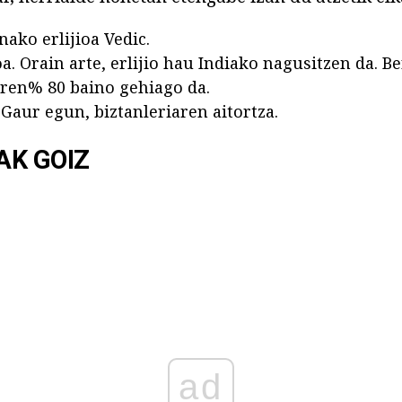
nako erlijioa Vedic.
. Orain arte, erlijio hau Indiako nagusitzen da. Be
aren% 80 baino gehiago da.
Gaur egun, biztanleriaren aitortza.
AK GOIZ
ad