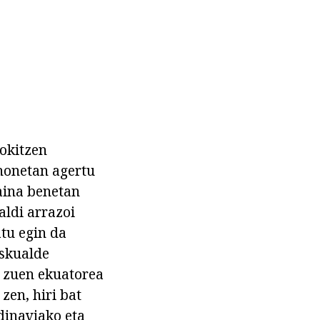
dokitzen
 honetan agertu
baina benetan
aldi arrazoi
tu egin da
eskualde
n zuen ekuatorea
zen, hiri bat
ndinaviako eta