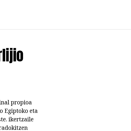
lijio
ginal propioa
ko Egiptoko eta
e. ikertzaile
iradokitzen