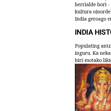
herrialde hori -
kultura oinorde
India geroago e
INDIA HIS
Populating antz
inguru. Ka nekaz
hiri-motako lik