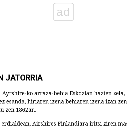
ad
N JATORRIA
a Ayrshire-ko arraza-behia Eskozian hazten zela,
ez esanda, hiriaren izena behiaren izena izan ze
tu zen 1862an.
erdialdean, Airshires Finlandiara iritsi ziren ma