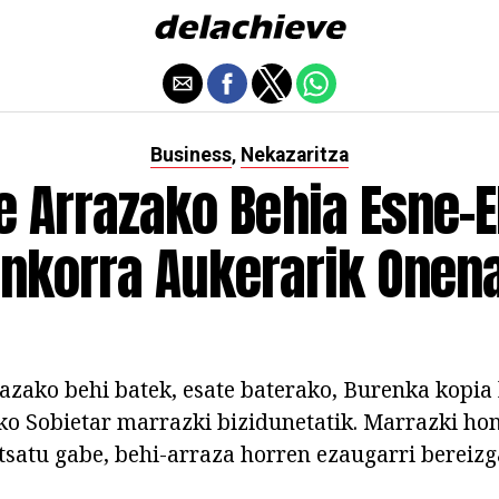
Business
Nekazaritza
,
e Arrazako Behia Esne-
nkorra Aukerarik Onen
azako behi batek, esate baterako, Burenka kopia
o Sobietar marrazki bizidunetatik. Marrazki hon
satu gabe, behi-arraza horren ezaugarri bereizga