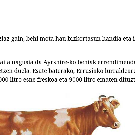
iaz gain, behi mota hau bizkortasun handia eta 
aila nagusia da Ayrshire-ko behiak errendimend
etzen duela. Esate baterako, Errusiako lurraldear
00 litro esne freskoa eta 9000 litro ematen dituzt