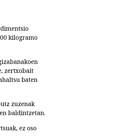
 dimentsio
 800 kilogramo
: gizabanakoen
, zertxobait
ahaltsu baten
putz zuzenak
en baldintzetan.
tsuak, ez oso