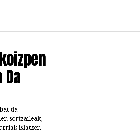
Ekoizpen
a Da
 bat da
en sortzaileak,
rriak islatzen