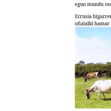
egun mundu oso
Errusia bigarre
ofizialki hamar 