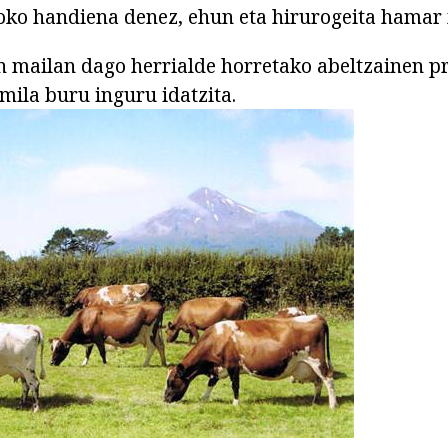
ko handiena denez, ehun eta hirurogeita hamar 
n mailan dago herrialde horretako abeltzainen pr
mila buru inguru idatzita.