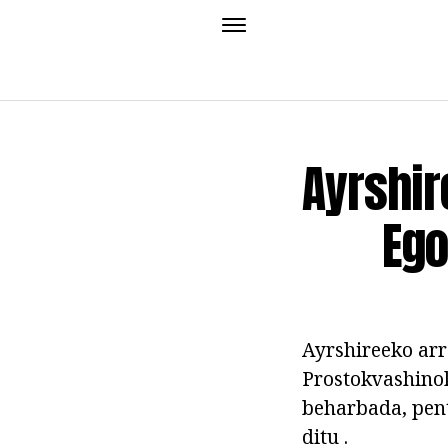
Ayrshir
Ego
Ayrshireeko arr
Prostokvashinok
beharbada, pent
ditu .