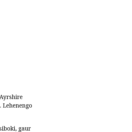
 Ayrshire
n. Lehenengo
siboki, gaur