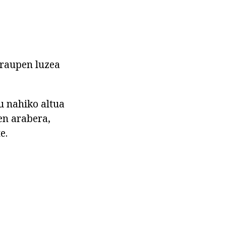
iraupen luzea
u nahiko altua
en arabera,
e.