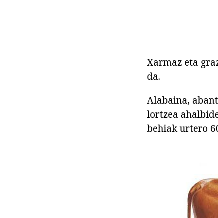
Xarmaz eta graz
da.
Alabaina, abant
lortzea ahalbid
behiak urtero 60