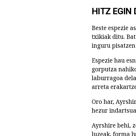
HITZ EGIN
Beste espezie a
txikiak ditu. B
inguru pisatzen 
Espezie hau esn
gorputza nahiko
laburragoa dela
arreta erakartz
Oro har, Ayrshi
hezur indartsua
Ayrshire behi, 
luzeak, forma l