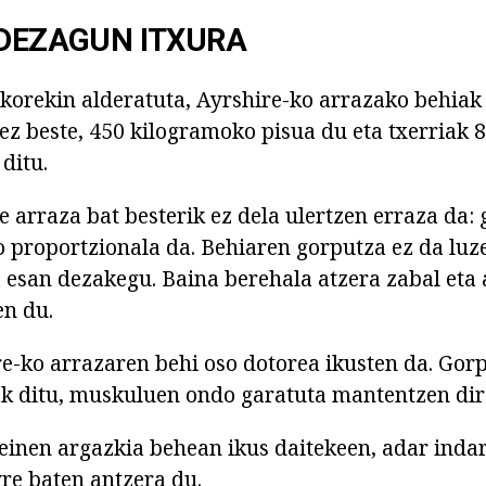
 DEZAGUN ITXURA
skorekin alderatuta, Ayrshire-ko arrazako behiak
atez beste, 450 kilogramoko pisua du eta txerriak
ditu.
e arraza bat besterik ez dela ulertzen erraza da
 proportzionala da. Behiaren gorputza ez da luze
 esan dezakegu. Baina berehala atzera zabal eta 
en du.
re-ko arrazaren behi oso dotorea ikusten da. Gor
k ditu, muskuluen ondo garatuta mantentzen dir
zeinen argazkia behean ikus daitekeen, adar indar
yre baten antzera du.