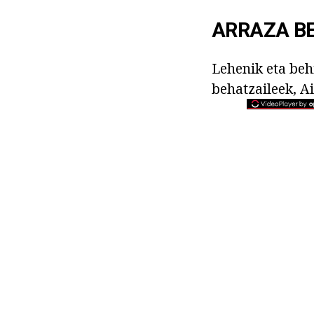
ARRAZA B
Lehenik eta beh
behatzaileek, A