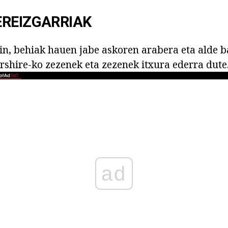
EREIZGARRIAK
in, behiak hauen jabe askoren arabera eta alde b
irshire-ko zezenek eta zezenek itxura ederra dute
ad