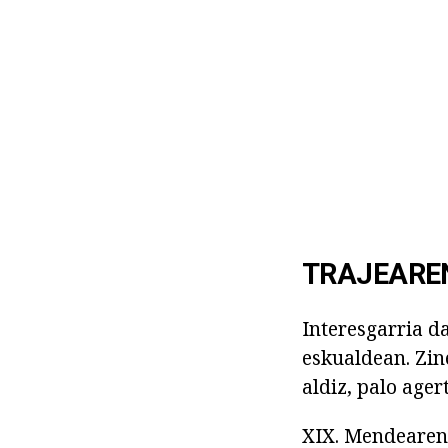
TRAJEARE
Interesgarria d
eskualdean. Zin
aldiz, palo ager
XIX. Mendearen 