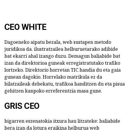
CEO WHITE
Dagoeneko aipatu bezala, web sustapen metodo
juridikoa da. ilustratzailea helburuetarako adibide
bat ekarri ahal izango duzu. Demagun baliabide bat
izan da direktorioa guneak erregistratutako trafiko
lortzeko. Direktorio horretan TIC handia du eta gaia
gunean dagokio. Horrelako matrikula ez da
bilatzaileak debekatu, trafikoa handitzen du eta pisua
gehitzen kanpoko erreferentzia masa gune.
GRIS CEO
bigarren eszenatokia itxura hau litzateke: baliabide
bera izan da lotura eraikina helburua web