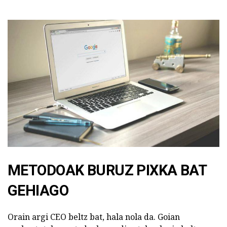
METODOAK BURUZ PIXKA BAT
GEHIAGO
Orain argi CEO beltz bat, hala nola da. Goian