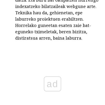
indexatzeko bilatzaileak webgune arte.
Teknika hau da, gehienetan, epe
laburreko proiektuen erabiltzen.
Horrelako guneetan esaten zaie bat-
eguneko tximeletak, beren bizitza,
distiratsua arren, baina laburra.
ad