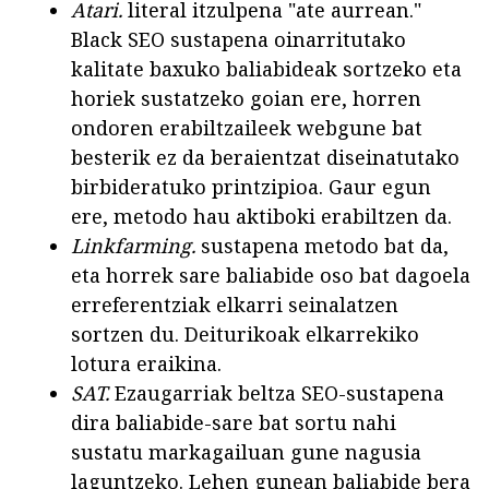
Atari.
literal itzulpena "ate aurrean."
Black SEO sustapena oinarritutako
kalitate baxuko baliabideak sortzeko eta
horiek sustatzeko goian ere, horren
ondoren erabiltzaileek webgune bat
besterik ez da beraientzat diseinatutako
birbideratuko printzipioa. Gaur egun
ere, metodo hau aktiboki erabiltzen da.
Linkfarming.
sustapena metodo bat da,
eta horrek sare baliabide oso bat dagoela
erreferentziak elkarri seinalatzen
sortzen du. Deiturikoak elkarrekiko
lotura eraikina.
SAT.
Ezaugarriak beltza SEO-sustapena
dira baliabide-sare bat sortu nahi
sustatu markagailuan gune nagusia
laguntzeko. Lehen gunean baliabide bera