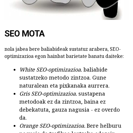
SEO MOTA
nola jabea bere baliabideak sustatuz arabera, SEO-
optimizazioa egon hainbat barietate banatu daiteke:
White SEO-optimizazioa.
baliabide
sustatzeko metodo zintzoa. Gune
naturalean eta pixkanaka aurrera.
Gris SEO-optimizazioa.
sustapena
metodoak ez da zintzoa, baina ez
debekatuta, gauza nagusia - ez overdo
da.
Orange SEO-optimizazioa.
Bere helburu