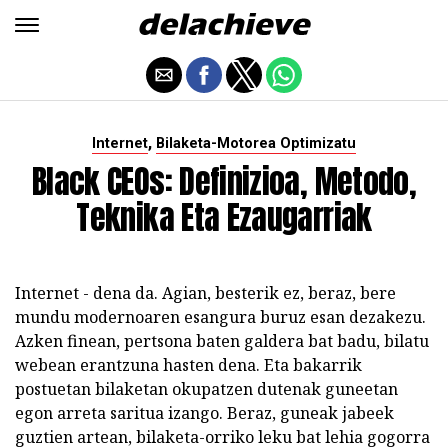
,
Internet
Bilaketa-Motorea Optimizatu
Black CEOs: Definizioa, Metodo,
Teknika Eta Ezaugarriak
Internet - dena da. Agian, besterik ez, beraz, bere
mundu modernoaren esangura buruz esan dezakezu.
Azken finean, pertsona baten galdera bat badu, bilatu
webean erantzuna hasten dena. Eta bakarrik
postuetan bilaketan okupatzen dutenak guneetan
egon arreta saritua izango. Beraz, guneak jabeek
guztien artean, bilaketa-orriko leku bat lehia gogorra