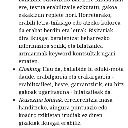
ere, testua erabiltzaile ezkutatu, gakoa
eskakizun replete hori. Horretarako,
erabili letra-txikiago edo atzeko kolorea
da erabat berdin eta letrak. Bisitariak
dira ikusgai beraientzat beharrezko
informazioa soilik, eta bilatzailea
armiarmak keyword kontsultak ugari
ematen.
Cloaking.
Hau da, baliabide bi eduki-mota
daude: erabilgarria eta erakargarria -
erabiltzaileei, beste, garrantzirik, eta hitz
gakoak ugaritasuna - bilatzaileak da.
Ikusezina loturak.
erreferentzia masa
handitzeko, aingura puntuazio edo
koadro txikietan irudiak ez diren
gizakiak ikusgai erabiliz.