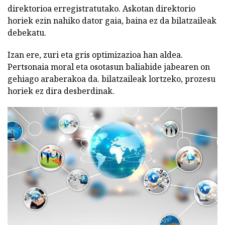
direktorioa erregistratutako. Askotan direktorio
horiek ezin nahiko dator gaia, baina ez da bilatzaileak
debekatu.
Izan ere, zuri eta gris optimizazioa han aldea.
Pertsonaia moral eta osotasun baliabide jabearen on
gehiago araberakoa da. bilatzaileak lortzeko, prozesu
horiek ez dira desberdinak.