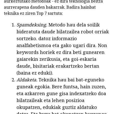
aurkeztutako metodoak - ez dira teknologia beltza
aurrerapena dauden bakarrak. Badira hainbat
teknika ez ziren Top 7 sartuta:
Spamdeksing.
Metodo hau dela soilik
bideratuta daude bilatzailea robot orriak
sortzeko. datoz informazio
analfabetismoa eta gako ugari dira. Non
keywords horiek ez dira beti gunearen
gaiarekin zerikusia, eta goi-eskaria
daude, bisitariak erakartzeko bertan
(baina ez eduki).
Aldaketa.
Teknika hau bai bat-eguneko
guneak egokia. Bere funtsa, hain zuzen,
eta azkarren gune gisa indexatzeko doa
bilatzaileak eta lehen posizioa
okupatzen, edukiak guztiz aldatuko
datza. Eta buru bat okupatzen hurrengo