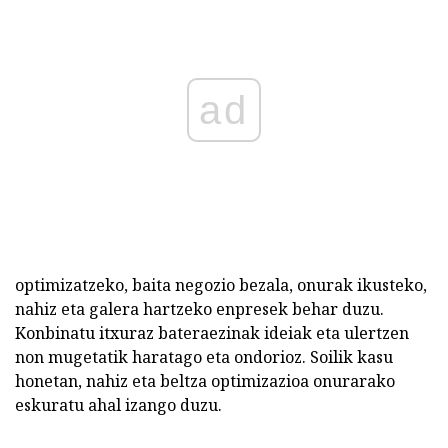
ad
optimizatzeko, baita negozio bezala, onurak ikusteko,
nahiz eta galera hartzeko enpresek behar duzu.
Konbinatu itxuraz bateraezinak ideiak eta ulertzen
non mugetatik haratago eta ondorioz. Soilik kasu
honetan, nahiz eta beltza optimizazioa onurarako
eskuratu ahal izango duzu.