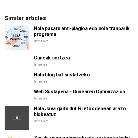
Similar articles
Nola pasatu anti-plagioa edo nola tranparik
programa
Internet
Guneak sortzea
Internet
Nola blog bat sustatzeko
Internet
Web Sustapena - Gunearen Optimizazioa
Internet
Nola Java gaitu dut Firefox denean arazo
blokeatuz
Internet
Zer da gune optimizatu eta zertarako balio