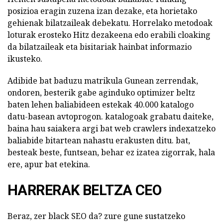
posizioa eragin zuzena izan dezake, eta horietako
gehienak bilatzaileak debekatu. Horrelako metodoak
loturak erosteko Hitz dezakeena edo erabili cloaking
da bilatzaileak eta bisitariak hainbat informazio
ikusteko.
Adibide bat baduzu matrikula Gunean zerrendak,
ondoren, besterik gabe aginduko optimizer beltz
baten lehen baliabideen estekak 40.000 katalogo
datu-basean avtoprogon. katalogoak grabatu daiteke,
baina hau saiakera argi bat web crawlers indexatzeko
baliabide bitartean nahastu erakusten ditu. bat,
besteak beste, funtsean, behar ez izatea zigorrak, hala
ere, apur bat etekina.
HARRERAK BELTZA CEO
Beraz, zer black SEO da? zure gune sustatzeko