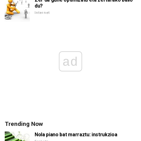
du?
Internet
ad
Trending Now
Nola piano bat marraztu: instrukzioa