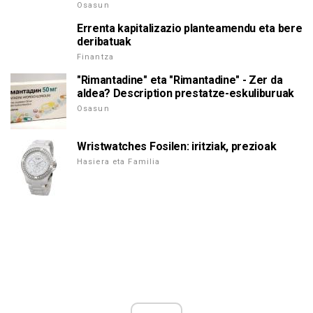
Osasun
Errenta kapitalizazio planteamendu eta bere
deribatuak
Finantza
"Rimantadine" eta "Rimantadine" - Zer da
aldea? Description prestatze-eskuliburuak
Osasun
Wristwatches Fosilen: iritziak, prezioak
Hasiera eta Familia