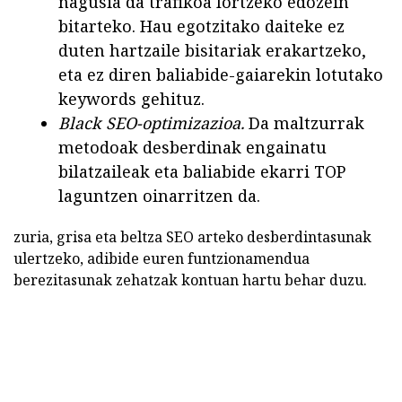
nagusia da trafikoa lortzeko edozein
bitarteko. Hau egotzitako daiteke ez
duten hartzaile bisitariak erakartzeko,
eta ez diren baliabide-gaiarekin lotutako
keywords gehituz.
Black SEO-optimizazioa.
Da maltzurrak
metodoak desberdinak engainatu
bilatzaileak eta baliabide ekarri TOP
laguntzen oinarritzen da.
zuria, grisa eta beltza SEO arteko desberdintasunak
ulertzeko, adibide euren funtzionamendua
berezitasunak zehatzak kontuan hartu behar duzu.