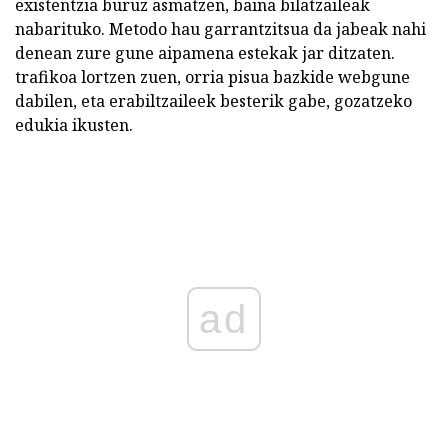
existentzia buruz asmatzen, baina bilatzaileak
nabarituko. Metodo hau garrantzitsua da jabeak nahi
denean zure gune aipamena estekak jar ditzaten.
trafikoa lortzen zuen, orria pisua bazkide webgune
dabilen, eta erabiltzaileek besterik gabe, gozatzeko
edukia ikusten.
ad