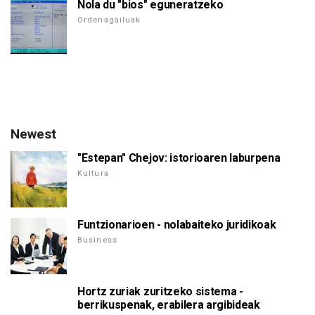
Nola du "bios" eguneratzeko
Ordenagailuak
Newest
"Estepan" Chejov: istorioaren laburpena
Kultura
Funtzionarioen - nolabaiteko juridikoak
Business
Hortz zuriak zuritzeko sistema -
berrikuspenak, erabilera argibideak