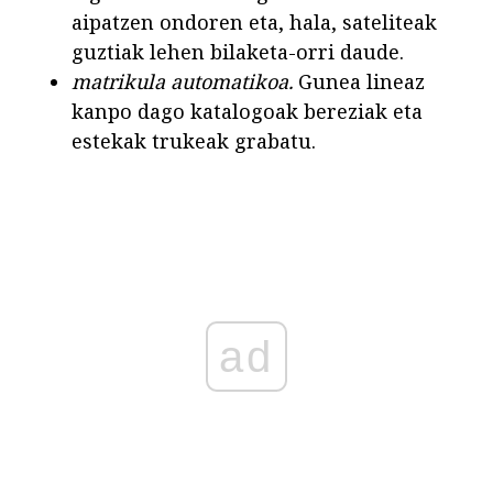
aipatzen ondoren eta, hala, sateliteak
guztiak lehen bilaketa-orri daude.
matrikula automatikoa.
Gunea lineaz
kanpo dago katalogoak bereziak eta
estekak trukeak grabatu.
ad