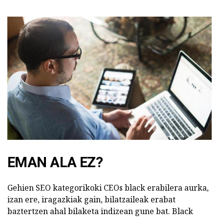
EMAN ALA EZ?
Gehien SEO kategorikoki CEOs black erabilera aurka,
izan ere, iragazkiak gain, bilatzaileak erabat
baztertzen ahal bilaketa indizean gune bat. Black