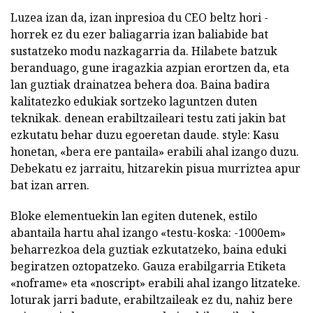
Luzea izan da, izan inpresioa du CEO beltz hori -
horrek ez du ezer baliagarria izan baliabide bat
sustatzeko modu nazkagarria da. Hilabete batzuk
beranduago, gune iragazkia azpian erortzen da, eta
lan guztiak drainatzea behera doa. Baina badira
kalitatezko edukiak sortzeko laguntzen duten
teknikak. denean erabiltzaileari testu zati jakin bat
ezkutatu behar duzu egoeretan daude. style: Kasu
honetan, «bera ere pantaila» erabili ahal izango duzu.
Debekatu ez jarraitu, hitzarekin pisua murriztea apur
bat izan arren.
Bloke elementuekin lan egiten dutenek, estilo
abantaila hartu ahal izango «testu-koska: -1000em»
beharrezkoa dela guztiak ezkutatzeko, baina eduki
begiratzen oztopatzeko. Gauza erabilgarria Etiketa
«noframe» eta «noscript» erabili ahal izango litzateke.
loturak jarri badute, erabiltzaileak ez du, nahiz bere