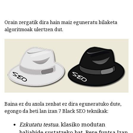
Orain zergatik dira hain maiz eguneratu bilaketa
algoritmoak ulertzen dut.
Baina ez du axola zenbat ez dira eguneratuko dute,
egongo da beti lan izan 7 Black SEO teknikak:
Ezkutatu testua.
klasiko modutan
baliabide sustatzeko bat. Bere funtsa Izan