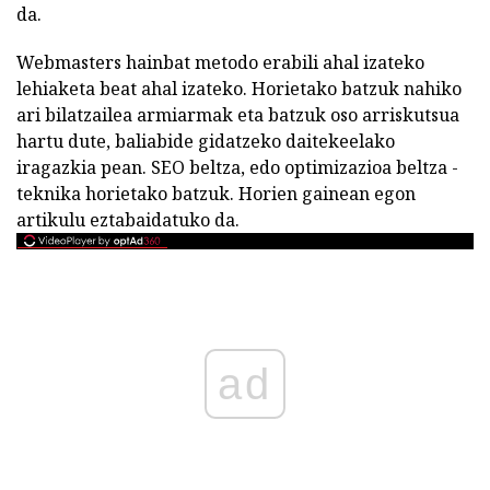
da.
Webmasters hainbat metodo erabili ahal izateko
lehiaketa beat ahal izateko. Horietako batzuk nahiko
ari bilatzailea armiarmak eta batzuk oso arriskutsua
hartu dute, baliabide gidatzeko daitekeelako
iragazkia pean. SEO beltza, edo optimizazioa beltza -
teknika horietako batzuk. Horien gainean egon
artikulu eztabaidatuko da.
ad