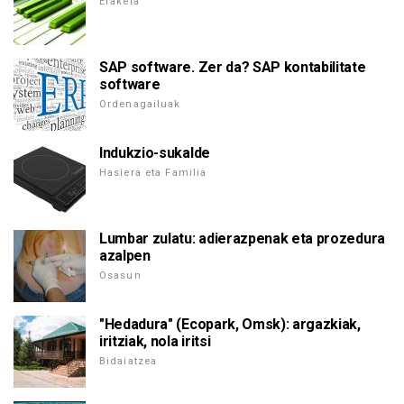
Eraketa
SAP software. Zer da? SAP kontabilitate
software
Ordenagailuak
Indukzio-sukalde
Hasiera eta Familia
Lumbar zulatu: adierazpenak eta prozedura
azalpen
Osasun
"Hedadura" (Ecopark, Omsk): argazkiak,
iritziak, nola iritsi
Bidaiatzea