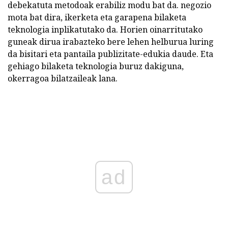
debekatuta metodoak erabiliz modu bat da. negozio
mota bat dira, ikerketa eta garapena bilaketa
teknologia inplikatutako da. Horien oinarritutako
guneak dirua irabazteko bere lehen helburua luring
da bisitari eta pantaila publizitate-edukia daude. Eta
gehiago bilaketa teknologia buruz dakiguna,
okerragoa bilatzaileak lana.
ad