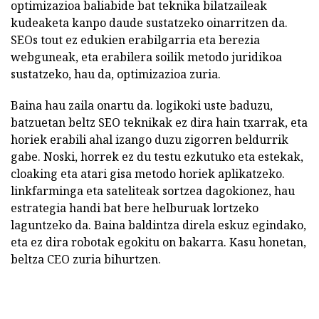
optimizazioa baliabide bat teknika bilatzaileak
kudeaketa kanpo daude sustatzeko oinarritzen da.
SEOs tout ez edukien erabilgarria eta berezia
webguneak, eta erabilera soilik metodo juridikoa
sustatzeko, hau da, optimizazioa zuria.
Baina hau zaila onartu da. logikoki uste baduzu,
batzuetan beltz SEO teknikak ez dira hain txarrak, eta
horiek erabili ahal izango duzu zigorren beldurrik
gabe. Noski, horrek ez du testu ezkutuko eta estekak,
cloaking eta atari gisa metodo horiek aplikatzeko.
linkfarminga eta sateliteak sortzea dagokionez, hau
estrategia handi bat bere helburuak lortzeko
laguntzeko da. Baina baldintza direla eskuz egindako,
eta ez dira robotak egokitu on bakarra. Kasu honetan,
beltza CEO zuria bihurtzen.