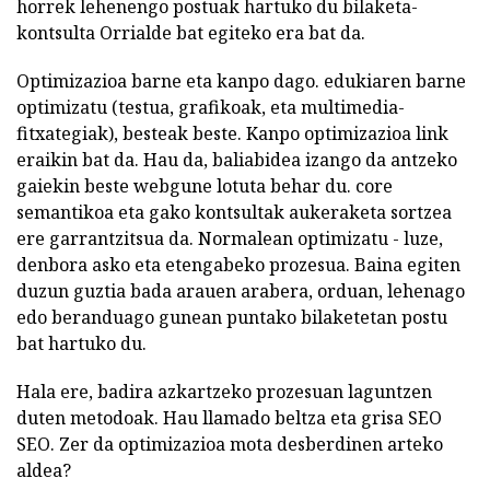
horrek lehenengo postuak hartuko du bilaketa-
kontsulta Orrialde bat egiteko era bat da.
Optimizazioa barne eta kanpo dago. edukiaren barne
optimizatu (testua, grafikoak, eta multimedia-
fitxategiak), besteak beste. Kanpo optimizazioa link
eraikin bat da. Hau da, baliabidea izango da antzeko
gaiekin beste webgune lotuta behar du. core
semantikoa eta gako kontsultak aukeraketa sortzea
ere garrantzitsua da. Normalean optimizatu - luze,
denbora asko eta etengabeko prozesua. Baina egiten
duzun guztia bada arauen arabera, orduan, lehenago
edo beranduago gunean puntako bilaketetan postu
bat hartuko du.
Hala ere, badira azkartzeko prozesuan laguntzen
duten metodoak. Hau llamado beltza eta grisa SEO
SEO. Zer da optimizazioa mota desberdinen arteko
aldea?