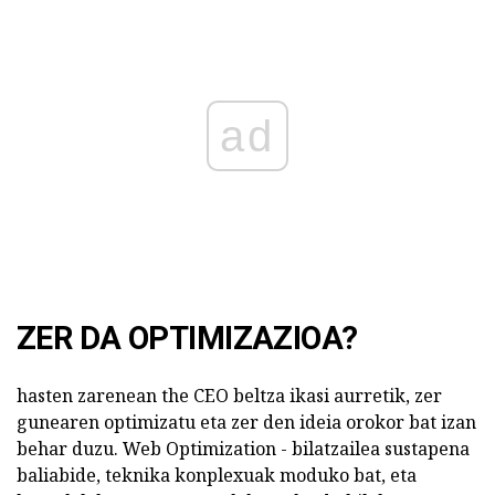
ad
ZER DA OPTIMIZAZIOA?
hasten zarenean the CEO beltza ikasi aurretik, zer
gunearen optimizatu eta zer den ideia orokor bat izan
behar duzu. Web Optimization - bilatzailea sustapena
baliabide, teknika konplexuak moduko bat, eta