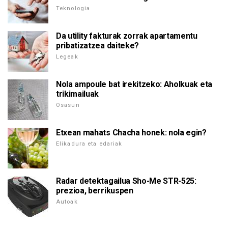
Teknologia
Da utility fakturak zorrak apartamentu
pribatizatzea daiteke?
Legeak
Nola ampoule bat irekitzeko: Aholkuak eta
trikimailuak
Osasun
Etxean mahats Chacha honek: nola egin?
Elikadura eta edariak
Radar detektagailua Sho-Me STR-525:
prezioa, berrikuspen
Autoak