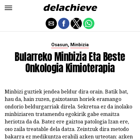
,
Osasun
Minbizia
Bularreko Minbizia Eta Beste
Onkologia Kimioterapia
Minbizi guztiek jendea beldur dira orain. Batik bat,
hau da, hain zuzen, gaixotasun horiek eramango
ondorio beldurgarriak direla. Sekretua ez da inolako
minbiziaren tratamendu egokirik gabe emaitza
heriotza da da. Batez ere gaiztoa patologia Izan ere,
oso zaila treatable dela datza. Zeintzuk dira metodo
bakarra ez medikuntza erabili azken urteotan: azken