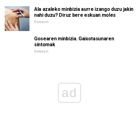
Ala azaleko minbizia aurre izango duzu jakin
nahi duzu? Diruz bere eskuan moles
Osasun
Gosearen minbizia. Gaixotasunaren
sintomak
Osasun
ad