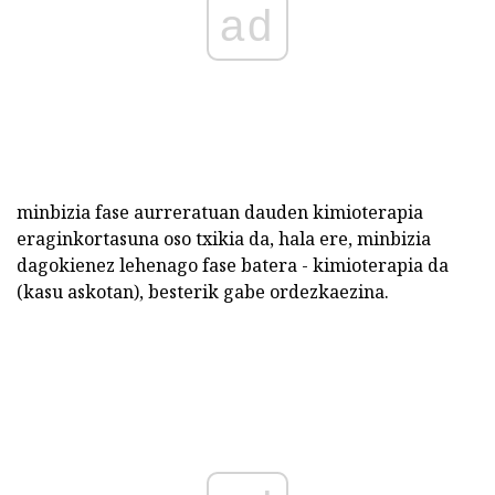
ad
minbizia fase aurreratuan dauden kimioterapia
eraginkortasuna oso txikia da, hala ere, minbizia
dagokienez lehenago fase batera - kimioterapia da
(kasu askotan), besterik gabe ordezkaezina.