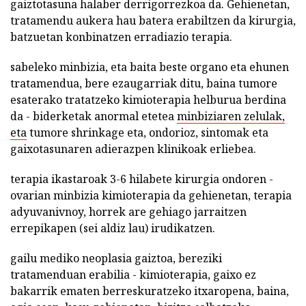
gaiztotasuna halaber derrigorrezkoa da. Gehienetan,
tratamendu aukera hau batera erabiltzen da kirurgia,
batzuetan konbinatzen erradiazio terapia.
sabeleko minbizia, eta baita beste organo eta ehunen
tratamendua, bere ezaugarriak ditu, baina tumore
esaterako tratatzeko kimioterapia helburua berdina
da - biderketak anormal etetea
minbiziaren zelulak,
eta
tumore shrinkage eta, ondorioz, sintomak eta
gaixotasunaren adierazpen klinikoak erliebea.
terapia ikastaroak 3-6 hilabete kirurgia ondoren -
ovarian minbizia kimioterapia da gehienetan, terapia
adyuvanivnoy, horrek are gehiago jarraitzen
errepikapen (sei aldiz lau) irudikatzen.
gailu mediko neoplasia gaiztoa, bereziki
tratamenduan erabilia - kimioterapia, gaixo ez
bakarrik ematen berreskuratzeko itxaropena, baina,