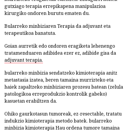
gutxiago terapia errepikapena manipulazioa
kirurgiko ondoren burutu ematen du.
Bularreko minbiziaren Terapia da adjuvant eta
terapeutikoa banatuta.
Goian aurretik edo ondoren eragiketa lehenengo
tratamenduaren adibidea ezer ez, adibide gisa da
adjuvant terapia.
bularreko minbizia sendatzeko kimioterapia anitz
metastasia izatea, beren tamaina murrizteko eta
haiek zapaltzeko minbiziaren prozesu batean (zelula
patologikoa erreprodukzio kontrolik gabeko)
kasuetan erabiltzen da.
Ohiko gaurkotasun tumoreak, ez-resectable, tratatu
indukzio kimioterapia metodo batek. bularreko
minbizia kimioterapia Hau ordena tumore tamaina