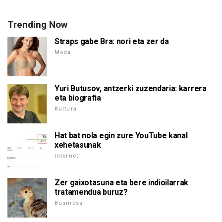
Trending Now
Straps gabe Bra: nori eta zer da
Moda
Yuri Butusov, antzerki zuzendaria: karrera
eta biografia
Kultura
Hat bat nola egin zure YouTube kanal
xehetasunak
Internet
Zer gaixotasuna eta bere indioilarrak
tratamendua buruz?
Business