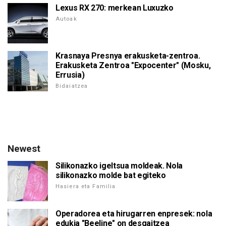
Lexus RX 270: merkean Luxuzko
Autoak
Krasnaya Presnya erakusketa-zentroa.
Erakusketa Zentroa "Expocenter" (Mosku,
Errusia)
Bidaiatzea
Newest
Silikonazko igeltsua moldeak. Nola
silikonazko molde bat egiteko
Hasiera eta Familia
Operadorea eta hirugarren enpresek: nola
edukia "Beeline" on desgaitzea