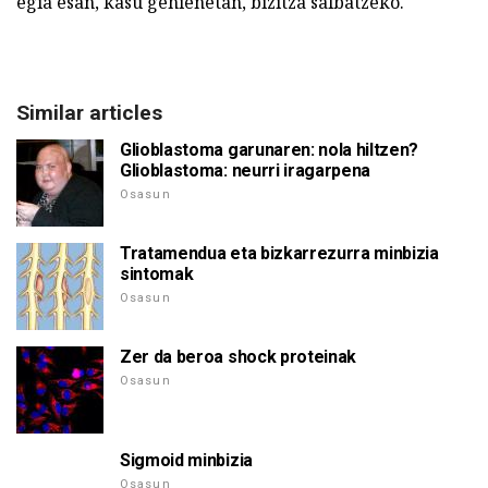
egia esan, kasu gehienetan, bizitza salbatzeko.
Similar articles
Glioblastoma garunaren: nola hiltzen?
Glioblastoma: neurri iragarpena
Osasun
Tratamendua eta bizkarrezurra minbizia
sintomak
Osasun
Zer da beroa shock proteinak
Osasun
Sigmoid minbizia
Osasun