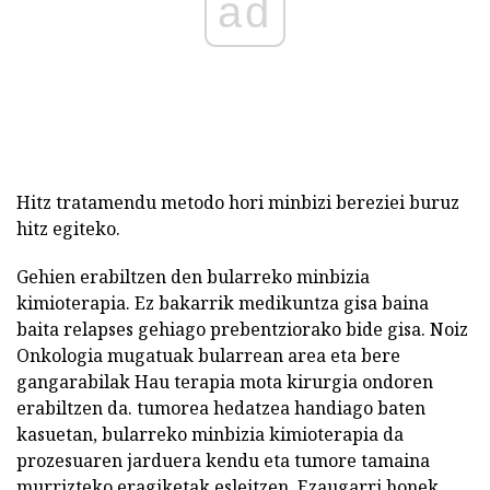
ad
Hitz tratamendu metodo hori minbizi bereziei buruz
hitz egiteko.
Gehien erabiltzen den bularreko minbizia
kimioterapia. Ez bakarrik medikuntza gisa baina
baita relapses gehiago prebentziorako bide gisa. Noiz
Onkologia mugatuak bularrean area eta bere
gangarabilak Hau terapia mota kirurgia ondoren
erabiltzen da. tumorea hedatzea handiago baten
kasuetan, bularreko minbizia kimioterapia da
prozesuaren jarduera kendu eta tumore tamaina
murrizteko eragiketak esleitzen. Ezaugarri honek