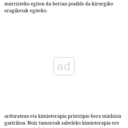
murrizteko egiten da bertan posible da kirurgiko
eragiketak egiteko.
ad
arduratsua eta kimioterapia printzipio bera minbizia
gastrikoa. Noiz tumoreak sabeleko kimioterapia ere