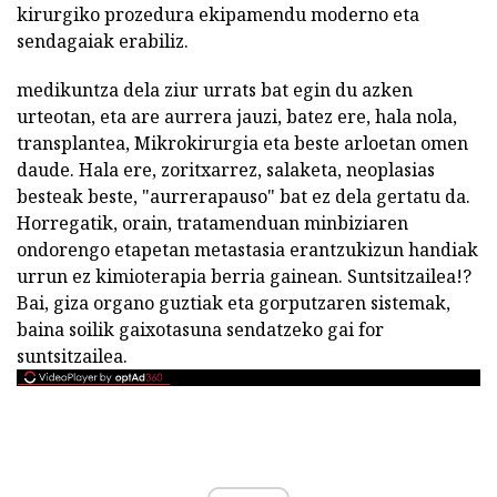
kirurgiko prozedura ekipamendu moderno eta
sendagaiak erabiliz.
medikuntza dela ziur urrats bat egin du azken
urteotan, eta are aurrera jauzi, batez ere, hala nola,
transplantea, Mikrokirurgia eta beste arloetan omen
daude. Hala ere, zoritxarrez, salaketa, neoplasias
besteak beste, "aurrerapauso" bat ez dela gertatu da.
Horregatik, orain, tratamenduan minbiziaren
ondorengo etapetan metastasia erantzukizun handiak
urrun ez kimioterapia berria gainean. Suntsitzailea!?
Bai, giza organo guztiak eta gorputzaren sistemak,
baina soilik gaixotasuna sendatzeko gai for
suntsitzailea.