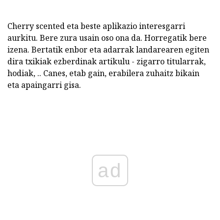
Cherry scented eta beste aplikazio interesgarri
aurkitu. Bere zura usain oso ona da. Horregatik bere
izena. Bertatik enbor eta adarrak landarearen egiten
dira txikiak ezberdinak artikulu - zigarro titularrak,
hodiak, .. Canes, etab gain, erabilera zuhaitz bikain
eta apaingarri gisa.
ad