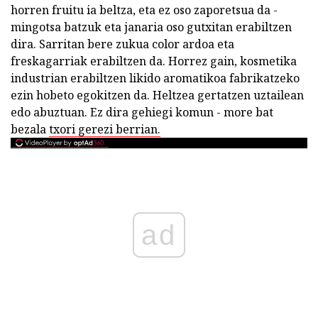
horren fruitu ia beltza, eta ez oso zaporetsua da -
mingotsa batzuk eta janaria oso gutxitan erabiltzen
dira. Sarritan bere zukua color ardoa eta
freskagarriak erabiltzen da. Horrez gain, kosmetika
industrian erabiltzen likido aromatikoa fabrikatzeko
ezin hobeto egokitzen da. Heltzea gertatzen uztailean
edo abuztuan. Ez dira gehiegi komun - more bat
bezala
txori gerezi berrian.
ad