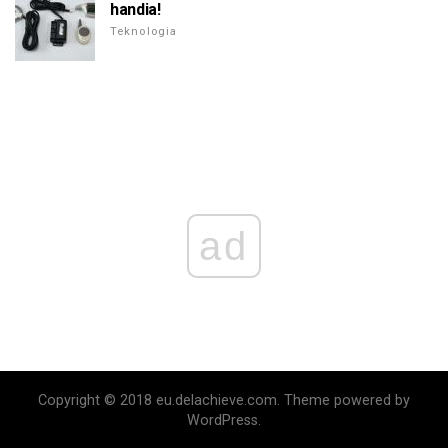
handia!
Teknologia
ad
Copyright © 2018 eu.delachieve.com. Theme powered by
WordPress.