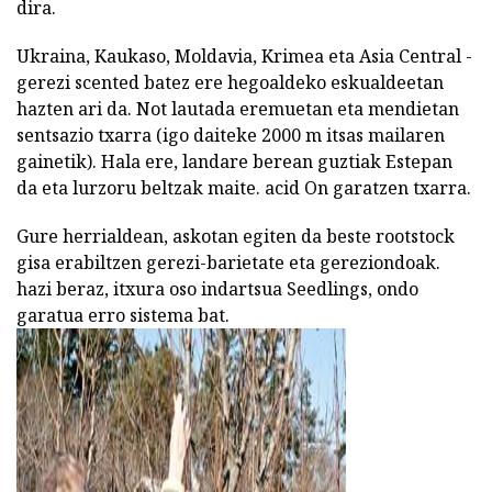
dira.
Ukraina, Kaukaso, Moldavia, Krimea eta Asia Central -
gerezi scented batez ere hegoaldeko eskualdeetan
hazten ari da. Not lautada eremuetan eta mendietan
sentsazio txarra (igo daiteke 2000 m itsas mailaren
gainetik). Hala ere, landare berean guztiak Estepan
da eta lurzoru beltzak maite. acid On garatzen txarra.
Gure herrialdean, askotan egiten da beste rootstock
gisa erabiltzen gerezi-barietate eta gereziondoak.
hazi beraz, itxura oso indartsua Seedlings, ondo
garatua erro sistema bat.