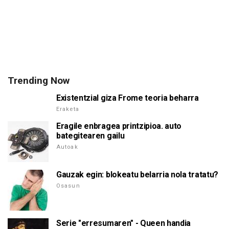
Trending Now
Existentzial giza Frome teoria beharra
Eraketa
Eragile enbragea printzipioa. auto
bategitearen gailu
Autoak
Gauzak egin: blokeatu belarria nola tratatu?
Osasun
Serie "erresumaren" - Queen handia