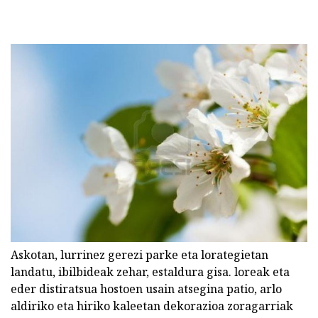
Askotan, lurrinez gerezi parke eta lorategietan
landatu, ibilbideak zehar, estaldura gisa. loreak eta
eder distiratsua hostoen usain atsegina patio, arlo
aldiriko eta hiriko kaleetan dekorazioa zoragarriak