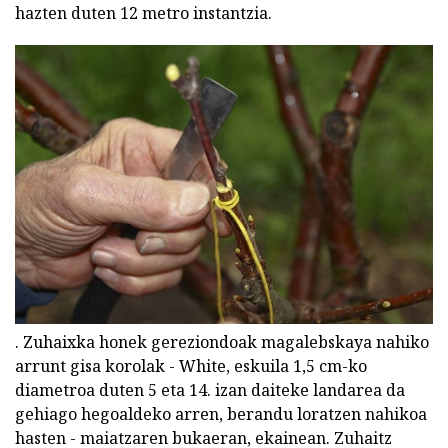
hazten duten 12 metro instantzia.
. Zuhaixka honek gereziondoak magalebskaya nahiko
arrunt gisa korolak - White, eskuila 1,5 cm-ko
diametroa duten 5 eta 14. izan daiteke landarea da
gehiago hegoaldeko arren, berandu loratzen nahikoa
hasten - maiatzaren bukaeran, ekainean. Zuhaitz