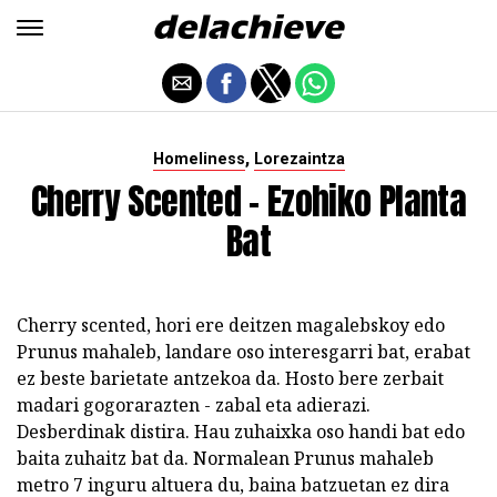
,
Homeliness
Lorezaintza
Cherry Scented - Ezohiko Planta
Bat
Cherry scented, hori ere deitzen magalebskoy edo
Prunus mahaleb, landare oso interesgarri bat, erabat
ez beste barietate antzekoa da. Hosto bere zerbait
madari gogorarazten - zabal eta adierazi.
Desberdinak distira. Hau zuhaixka oso handi bat edo
baita zuhaitz bat da. Normalean Prunus mahaleb
metro 7 inguru altuera du, baina batzuetan ez dira