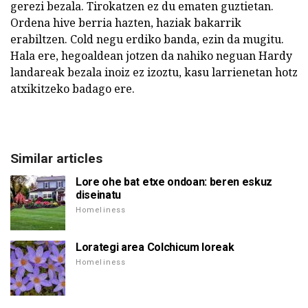
gerezi bezala. Tirokatzen ez du ematen guztietan.
Ordena hive berria hazten, haziak bakarrik
erabiltzen. Cold negu erdiko banda, ezin da mugitu.
Hala ere, hegoaldean jotzen da nahiko neguan Hardy
landareak bezala inoiz ez izoztu, kasu larrienetan hotz
atxikitzeko badago ere.
Similar articles
Lore ohe bat etxe ondoan: beren eskuz
diseinatu
Homeliness
Lorategi area Colchicum loreak
Homeliness