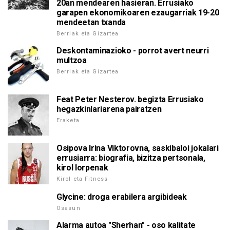
20an mendearen hasieran. Errusiako
garapen ekonomikoaren ezaugarriak 19-20
mendeetan txanda
Berriak eta Gizartea
Deskontaminazioko - porrot avert neurri
multzoa
Berriak eta Gizartea
Feat Peter Nesterov. begizta Errusiako
hegazkinlariarena pairatzen
Eraketa
Osipova Irina Viktorovna, saskibaloi jokalari
errusiarra: biografia, bizitza pertsonala,
kirol lorpenak
Kirol eta Fitness
Glycine: droga erabilera argibideak
Osasun
Alarma autoa "Sherhan" - oso kalitate