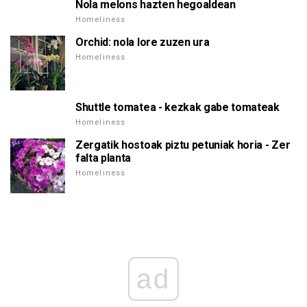
Nola melons hazten hegoaldean
Homeliness
Orchid: nola lore zuzen ura
Homeliness
Shuttle tomatea - kezkak gabe tomateak
Homeliness
Zergatik hostoak piztu petuniak horia - Zer
falta planta
Homeliness
ad