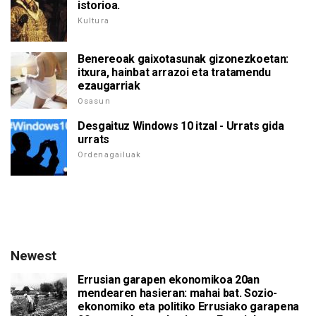
istorioa.
Kultura
Benereoak gaixotasunak gizonezkoetan:
itxura, hainbat arrazoi eta tratamendu
ezaugarriak
Osasun
Desgaituz Windows 10 itzal - Urrats gida
urrats
Ordenagailuak
Newest
Errusian garapen ekonomikoa 20an
mendearen hasieran: mahai bat. Sozio-
ekonomiko eta politiko Errusiako garapena