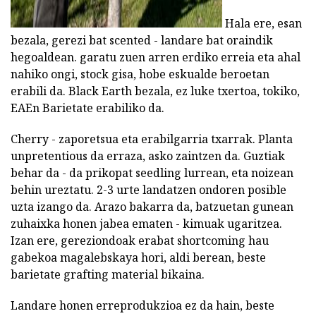
Hala ere, esan
bezala, gerezi bat scented - landare bat oraindik
hegoaldean. garatu zuen arren erdiko erreia eta ahal
nahiko ongi, stock gisa, hobe eskualde beroetan
erabili da. Black Earth bezala, ez luke txertoa, tokiko,
EAEn Barietate erabiliko da.
Cherry - zaporetsua eta erabilgarria txarrak. Planta
unpretentious da erraza, asko zaintzen da. Guztiak
behar da - da prikopat seedling lurrean, eta noizean
behin ureztatu. 2-3 urte landatzen ondoren posible
uzta izango da. Arazo bakarra da, batzuetan gunean
zuhaixka honen jabea ematen - kimuak ugaritzea.
Izan ere, gereziondoak erabat shortcoming hau
gabekoa magalebskaya hori, aldi berean, beste
barietate grafting material bikaina.
Landare honen erreprodukzioa ez da hain, beste