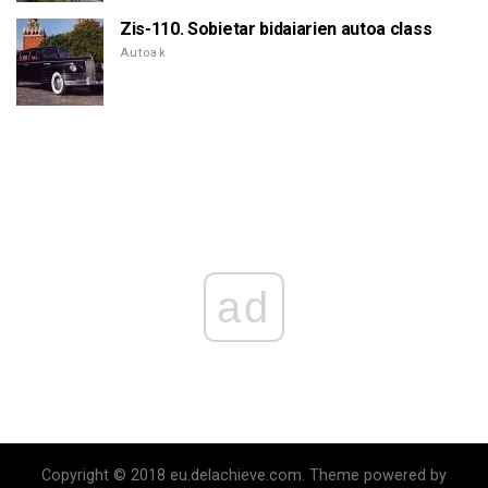
Zis-110. Sobietar bidaiarien autoa class
Autoak
ad
Copyright © 2018 eu.delachieve.com. Theme powered by