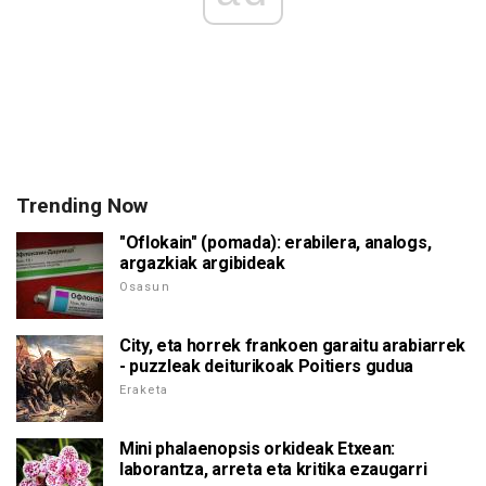
Trending Now
"Oflokain" (pomada): erabilera, analogs,
argazkiak argibideak
Osasun
City, eta horrek frankoen garaitu arabiarrek
- puzzleak deiturikoak Poitiers gudua
Eraketa
Mini phalaenopsis orkideak Etxean:
laborantza, arreta eta kritika ezaugarri