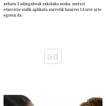
xehatu 3 adingabeak eskolako neska. merezi
etxeratze soilik aplikatu aurretik haurrei 14 urte arte
egoten da.
ad