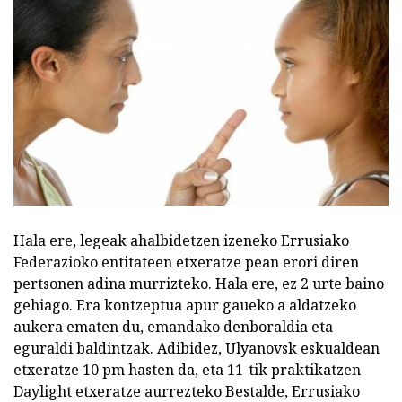
Hala ere, legeak ahalbidetzen izeneko Errusiako
Federazioko entitateen etxeratze pean erori diren
pertsonen adina murrizteko. Hala ere, ez 2 urte baino
gehiago. Era kontzeptua apur gaueko a aldatzeko
aukera ematen du, emandako denboraldia eta
eguraldi baldintzak. Adibidez, Ulyanovsk eskualdean
etxeratze 10 pm hasten da, eta 11-tik praktikatzen
Daylight etxeratze aurrezteko Bestalde, Errusiako