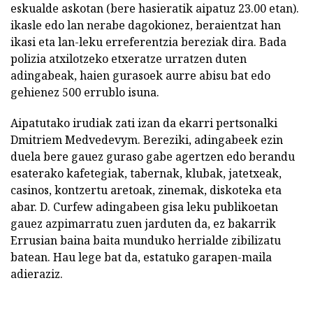
eskualde askotan (bere hasieratik aipatuz 23.00 etan).
ikasle edo lan nerabe dagokionez, beraientzat han
ikasi eta lan-leku erreferentzia bereziak dira. Bada
polizia atxilotzeko etxeratze urratzen duten
adingabeak, haien gurasoek aurre abisu bat edo
gehienez 500 errublo isuna.
Aipatutako irudiak zati izan da ekarri pertsonalki
Dmitriem Medvedevym. Bereziki, adingabeek ezin
duela bere gauez guraso gabe agertzen edo berandu
esaterako kafetegiak, tabernak, klubak, jatetxeak,
casinos, kontzertu aretoak, zinemak, diskoteka eta
abar. D. Curfew adingabeen gisa leku publikoetan
gauez azpimarratu zuen jarduten da, ez bakarrik
Errusian baina baita munduko herrialde zibilizatu
batean. Hau lege bat da, estatuko garapen-maila
adieraziz.