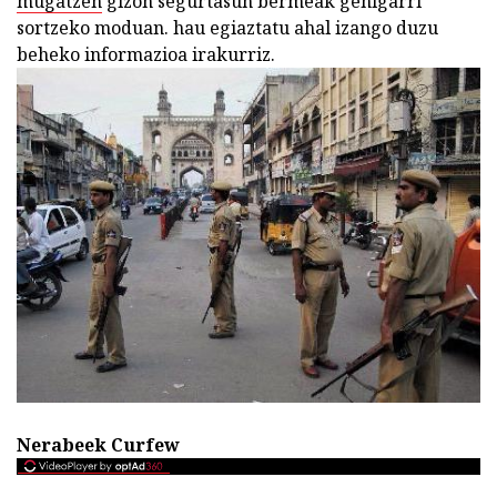
mugatzen
gizon segurtasun bermeak gehigarri
sortzeko moduan. hau egiaztatu ahal izango duzu
beheko informazioa irakurriz.
Nerabeek Curfew