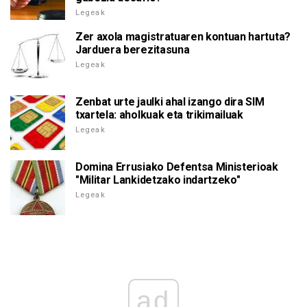
Legeak
Zer axola magistratuaren kontuan hartuta?
Jarduera berezitasuna
Legeak
Zenbat urte jaulki ahal izango dira SIM
txartela: aholkuak eta trikimailuak
Legeak
Domina Errusiako Defentsa Ministerioak
"Militar Lankidetzako indartzeko"
Legeak
ad