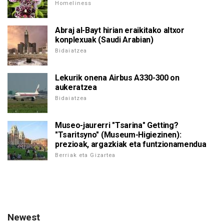
Homeliness
Abraj al-Bayt hirian eraikitako altxor
konplexuak (Saudi Arabian)
Bidaiatzea
Lekurik onena Airbus A330-300 on
aukeratzea
Bidaiatzea
Museo-jaurerri "Tsarina" Getting?
"Tsaritsyno" (Museum-Higiezinen):
prezioak, argazkiak eta funtzionamendua
Berriak eta Gizartea
Newest