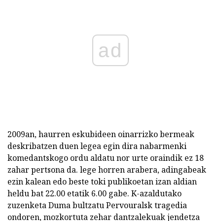
ad
2009an, haurren eskubideen oinarrizko bermeak
deskribatzen duen legea egin dira nabarmenki
komedantskogo ordu aldatu nor urte oraindik ez 18
zahar pertsona da. lege horren arabera, adingabeak
ezin kalean edo beste toki publikoetan izan aldian
heldu bat 22.00 etatik 6.00 gabe. K-azaldutako
zuzenketa Duma bultzatu Pervouralsk tragedia
ondoren, mozkortuta zehar dantzalekuak jendetza