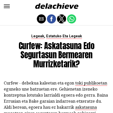
,
Legeak
Estatuko Eta Legeak
Curfew: Askatasuna Edo
Segurtasun Bermearen
Murrizketarik?
Curfew - debekua kaleetan eta egon
toki publikoetan
eguneko une batzuetan ere. Gehienetan izeneko
kontzeptua lotutako larrialdi egoera edo gerra. Baina
Errusian eta Bake garaian indarrean etxeratze du.
Aldi berean, egoera hau ez bakarrik
askatasuna