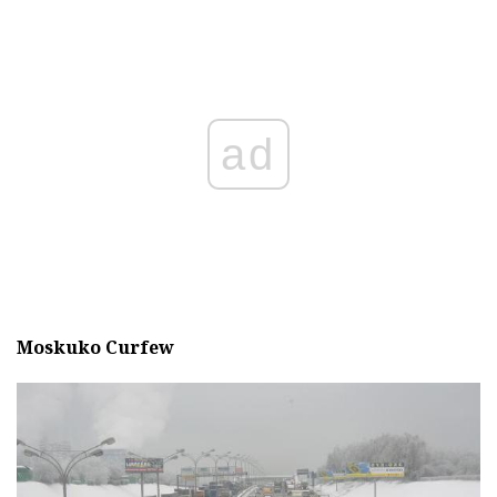
ad
Moskuko Curfew