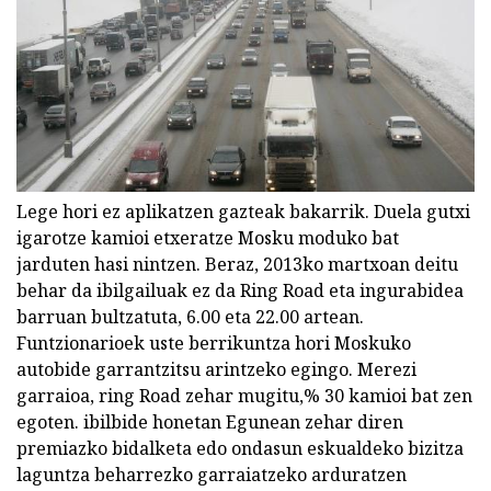
Lege hori ez aplikatzen gazteak bakarrik. Duela gutxi
igarotze kamioi etxeratze Mosku moduko bat
jarduten hasi nintzen. Beraz, 2013ko martxoan deitu
behar da ibilgailuak ez da Ring Road eta ingurabidea
barruan bultzatuta, 6.00 eta 22.00 artean.
Funtzionarioek uste berrikuntza hori Moskuko
autobide garrantzitsu arintzeko egingo. Merezi
garraioa, ring Road zehar mugitu,% 30 kamioi bat zen
egoten. ibilbide honetan Egunean zehar diren
premiazko bidalketa edo ondasun eskualdeko bizitza
laguntza beharrezko garraiatzeko arduratzen