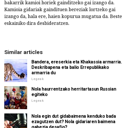
bakarrik kamioi horiek gainditzeko gai izango da.
Kamioia gidariak gaindituen bereziak lortzeko gai
izango da, hala ere, haien kopurua mugatua da. Beste
eskainiko dira desbideratzen.
Similar articles
Bandera, ereserkia eta Khakassia armarria.
Deskribapena eta balio Errepublikako
armarria du
Legeak
Nola haurrentzako herritartasun Russian
egiteko
Legeak
Nola egin dut gidabaimena kenduko bada
ezagutzen dut? Nola gidariaren baimena
gabezia desafio?