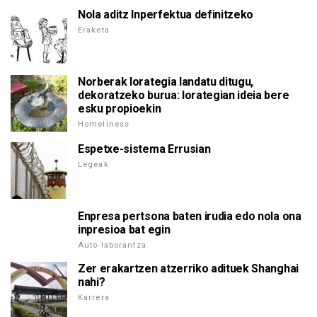
Nola aditz Inperfektua definitzeko
Eraketa
Norberak lorategia landatu ditugu,
dekoratzeko burua: lorategian ideia bere
esku propioekin
Homeliness
Espetxe-sistema Errusian
Legeak
Enpresa pertsona baten irudia edo nola ona
inpresioa bat egin
Auto-laborantza
Zer erakartzen atzerriko adituek Shanghai
nahi?
Karrera