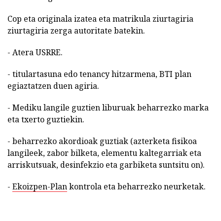
Cop eta originala izatea eta matrikula ziurtagiria
ziurtagiria zerga autoritate batekin.
- Atera USRRE.
- titulartasuna edo tenancy hitzarmena, BTI plan
egiaztatzen duen agiria.
- Mediku langile guztien liburuak beharrezko marka
eta txerto guztiekin.
- beharrezko akordioak guztiak (azterketa fisikoa
langileek, zabor bilketa, elementu kaltegarriak eta
arriskutsuak, desinfekzio eta garbiketa suntsitu on).
-
Ekoizpen-Plan
kontrola eta beharrezko neurketak.