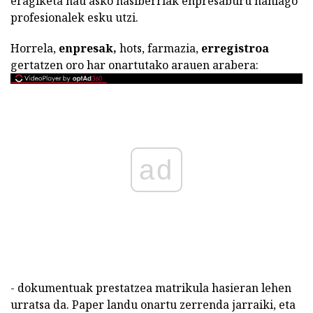
eragiketa hau asko hasiberriak enpresaburu nahiago
profesionalek esku utzi.
Horrela,
enpresak,
hots, farmazia,
erregistroa
gertatzen oro har onartutako arauen arabera:
ad
- dokumentuak prestatzea matrikula hasieran lehen
urratsa da. Paper landu onartu zerrenda jarraiki, eta