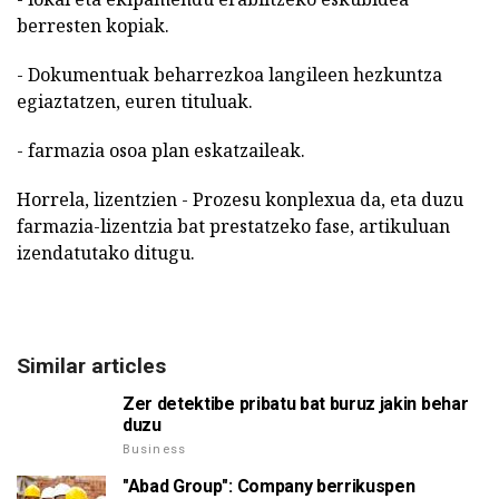
berresten kopiak.
- Dokumentuak beharrezkoa langileen hezkuntza
egiaztatzen, euren tituluak.
- farmazia osoa plan eskatzaileak.
Horrela, lizentzien - Prozesu konplexua da, eta duzu
farmazia-lizentzia bat prestatzeko fase, artikuluan
izendatutako ditugu.
Similar articles
Zer detektibe pribatu bat buruz jakin behar
duzu
Business
"Abad Group": Company berrikuspen