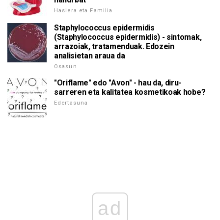
Hasiera eta Familia
Staphylococcus epidermidis
(Staphylococcus epidermidis) - sintomak,
arrazoiak, tratamenduak. Edozein
analisietan araua da
Osasun
"Oriflame" edo "Avon" - hau da, diru-
sarreren eta kalitatea kosmetikoak hobe?
Edertasuna
ad