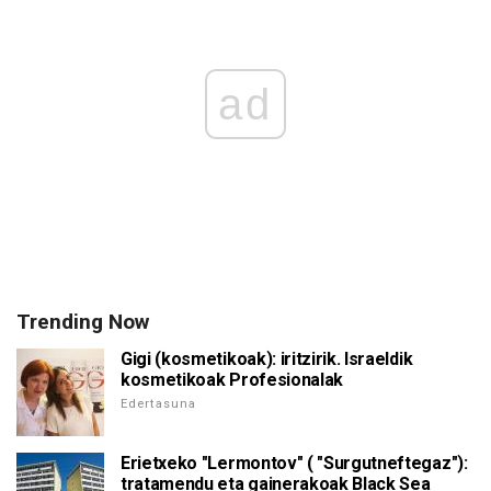
ad
Trending Now
Gigi (kosmetikoak): iritzirik. Israeldik
kosmetikoak Profesionalak
Edertasuna
Erietxeko "Lermontov" ( "Surgutneftegaz"):
tratamendu eta gainerakoak Black Sea