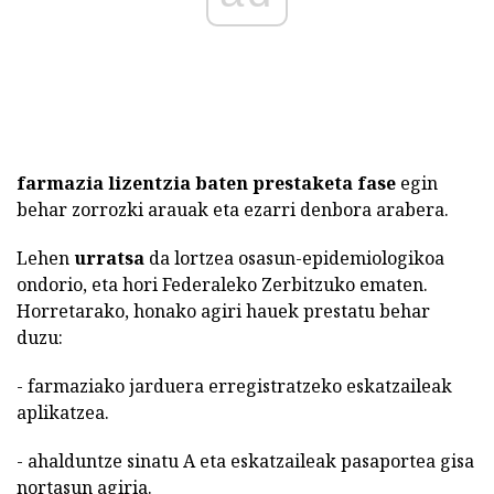
farmazia lizentzia baten prestaketa fase
egin
behar zorrozki arauak eta ezarri denbora arabera.
Lehen
urratsa
da lortzea osasun-epidemiologikoa
ondorio, eta hori Federaleko Zerbitzuko ematen.
Horretarako, honako agiri hauek prestatu behar
duzu:
- farmaziako jarduera erregistratzeko eskatzaileak
aplikatzea.
- ahalduntze sinatu A eta eskatzaileak pasaportea gisa
nortasun agiria.