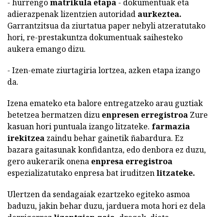
- hurrengo
matrikula etapa
- dokumentuak eta
adierazpenak lizentzien autoridad
aurkeztea.
Garrantzitsua da ziurtatua paper nebyli atzeratutako
hori, re-prestakuntza dokumentuak saihesteko
aukera emango dizu.
- Izen-emate ziurtagiria lortzea, azken etapa izango
da.
Izena emateko eta balore entregatzeko arau guztiak
betetzea bermatzen dizu
enpresen erregistroa
Zure
kasuan hori puntuala izango litzateke.
farmazia
irekitzea
zaindu behar gainetik ñabardura. Ez
bazara gaitasunak konfidantza, edo denbora ez duzu,
gero aukerarik onena
enpresa erregistroa
espezializatutako enpresa bat iruditzen
litzateke.
Ulertzen da sendagaiak ezartzeko egiteko asmoa
baduzu, jakin behar duzu, jarduera mota hori ez dela