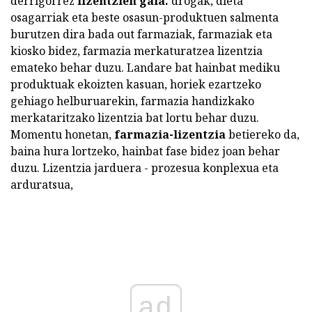
derrigorrez
lizentzien gaia.
drogak, dieta
osagarriak eta beste osasun-produktuen salmenta
burutzen dira bada out farmaziak, farmaziak eta
kiosko bidez, farmazia merkaturatzea lizentzia
emateko behar duzu. Landare bat hainbat mediku
produktuak ekoizten kasuan, horiek ezartzeko
gehiago helburuarekin, farmazia handizkako
merkataritzako lizentzia bat lortu behar duzu.
Momentu honetan,
farmazia-lizentzia
betiereko da,
baina hura lortzeko, hainbat fase bidez joan behar
duzu. Lizentzia jarduera - prozesua konplexua eta
arduratsua,
ad