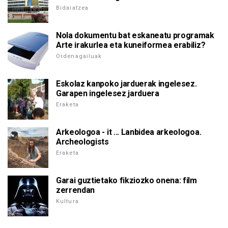
Bidaiatzea
Nola dokumentu bat eskaneatu programak
Arte irakurlea eta kuneiformea erabiliz?
Ordenagailuak
Eskolaz kanpoko jarduerak ingelesez.
Garapen ingelesez jarduera
Eraketa
Arkeologoa - it ... Lanbidea arkeologoa.
Archeologists
Eraketa
Garai guztietako fikziozko onena: film
zerrendan
Kultura