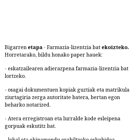
Bigarren
etapa
- Farmazia-lizentzia bat
ekoizteko.
Horretarako, bildu honako paper hauek:
- eskatzailearen adierazpena farmazia-lizentzia bat
lortzeko.
- osagai dokumentuen kopiak guztiak eta matrikula
ziurtagiria zerga autoritate batera, bertan egon
beharko notarized.
- Atera erregistroan eta lurralde kode esleipena
gorpuak eskutitz bat.
- lokal eta ekipamendu erabiltzeko eskubidea