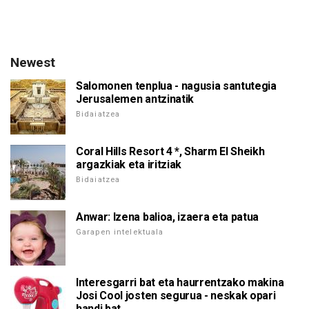
Newest
Salomonen tenplua - nagusia santutegia
Jerusalemen antzinatik
Bidaiatzea
Coral Hills Resort 4 *, Sharm El Sheikh
argazkiak eta iritziak
Bidaiatzea
Anwar: Izena balioa, izaera eta patua
Garapen intelektuala
Interesgarri bat eta haurrentzako makina
Josi Cool josten segurua - neskak opari
handi bat