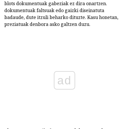
blots dokumentuak gabeziak ez dira onartzen.
dokumentuak faltsuak edo gaizki diseinatuta
badaude, dute itzuli beharko dituzte. Kasu honetan,
preziatuak denbora asko galtzen duzu.
ad