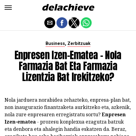
,
Business
Zerbitzuak
Enpresen Izen-Ematea - Nola
Farmazia Bat Eta Farmazia
Lizentzia Bat Irekitzeko?
Nola jarduera norabidea zehazteko, enpresa-plan bat,
non inaugurazio finantzaketa aurkitzeko eta, azkenik,
nola zure enpresaren erregistratu sortu?
Enpresen
Izen-ematea
- prozesu konplexua ezagutza batzuk
eta denbora eta ahalegin handia eskatzen da. Beraz,