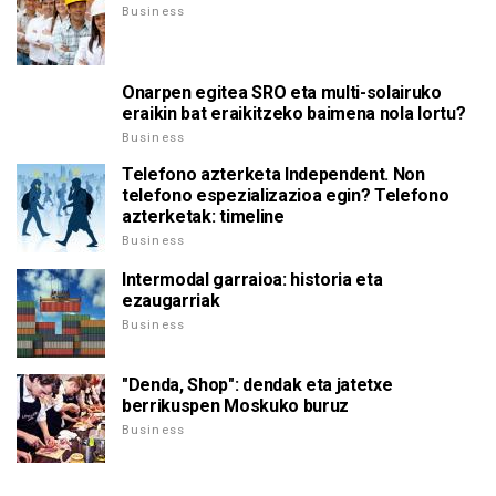
Business
Onarpen egitea SRO eta multi-solairuko
eraikin bat eraikitzeko baimena nola lortu?
Business
Telefono azterketa Independent. Non
telefono espezializazioa egin? Telefono
azterketak: timeline
Business
Intermodal garraioa: historia eta
ezaugarriak
Business
"Denda, Shop": dendak eta jatetxe
berrikuspen Moskuko buruz
Business