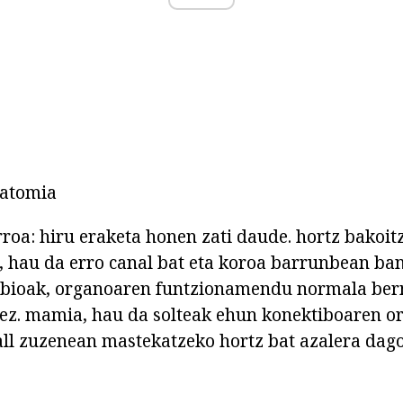
natomia
rroa: hiru eraketa honen zati daude. hortz bakoit
 hau da erro canal bat eta koroa barrunbean ban
rbioak, organoaren funtzionamendu normala be
dez. mamia, hau da solteak ehun konektiboaren o
all zuzenean mastekatzeko hortz bat azalera dag