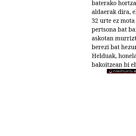
baterako hortza
aldaerak dira, 
32 urte ez mota
pertsona bat ba
askotan murrizt
berezi bat hezu
Helduak, honel
bakoitzean bi e