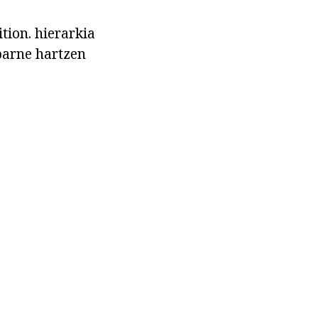
ion. hierarkia
barne hartzen