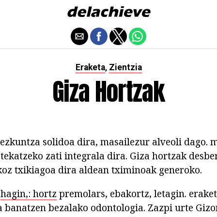
Eraketa
Zientzia
,
Giza Hortzak
hezkuntza solidoa dira, masailezur alveoli dago. 
tekatzeko zati integrala dira. Giza hortzak desbe
koz txikiagoa dira aldean tximinoak generoko.
e
hagin,: hortz
premolars, ebakortz, letagin. erake
 banatzen bezalako odontologia. Zazpi urte Gizo