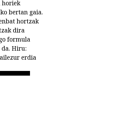
 horiek
ko bertan gaia.
zenbat hortzak
tzak dira
ago formula
 da. Hiru:
ailezur erdia