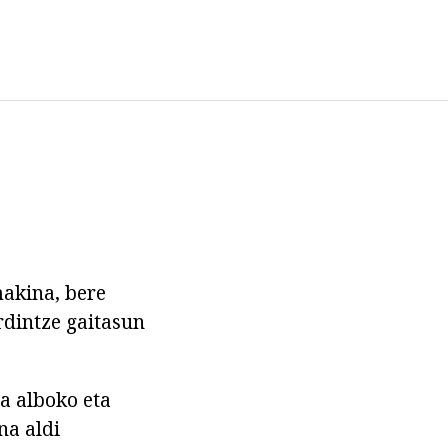
makina, bere
rdintze gaitasun
ta alboko eta
na aldi