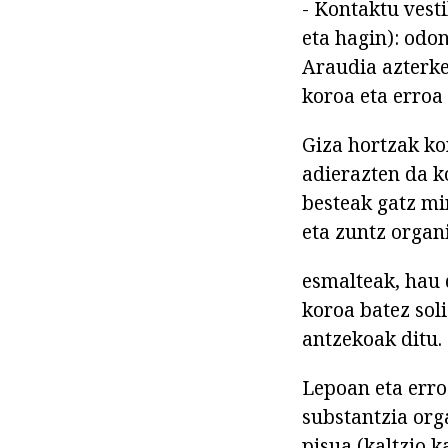
- Kontaktu vest
eta hagin): odo
Araudia azterke
koroa eta erroa
Giza hortzak ko
adierazten da k
besteak gatz min
eta zuntz organ
esmalteak, hau 
koroa batez sol
antzekoak ditu.
Lepoan eta erro
substantzia org
pisua (kaltzio k