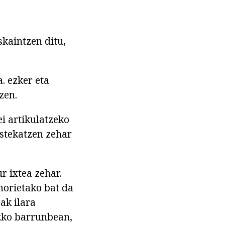
kaintzen ditu,
. ezker eta
zen.
i artikulatzeko
astekatzen zehar
r ixtea zehar.
horietako bat da
ak ilara
ozko barrunbean,