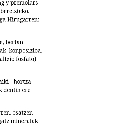
ng y premolars
bereizteko.
aga Hirugarren:
e, bertan
ak, konposizioa,
ltzio fosfato)
iki - hortza
k dentin ere
rren. osatzen
gatz mineralak