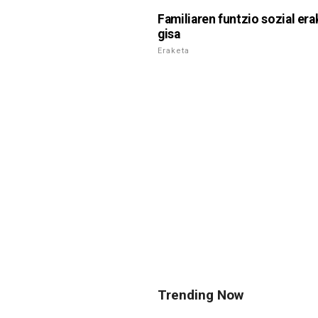
Familiaren funtzio sozial er
gisa
Eraketa
Trending Now