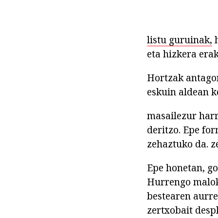
listu guruinak,
h
eta hizkera erak
Hortzak antagon
eskuin aldean k
masailezur harr
deritzo. Epe fo
zehaztuko da. z
Epe honetan, go
Hurrengo malokl
bestearen aurre
zertxobait desp