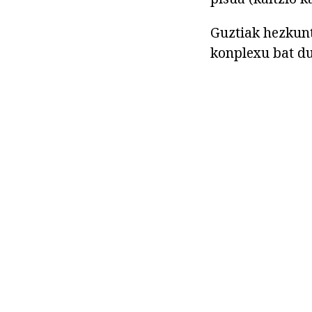
Guztiak hezkunt
konplexu bat du