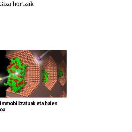
 Giza hortzak
immobilizatuak eta haien
ioa