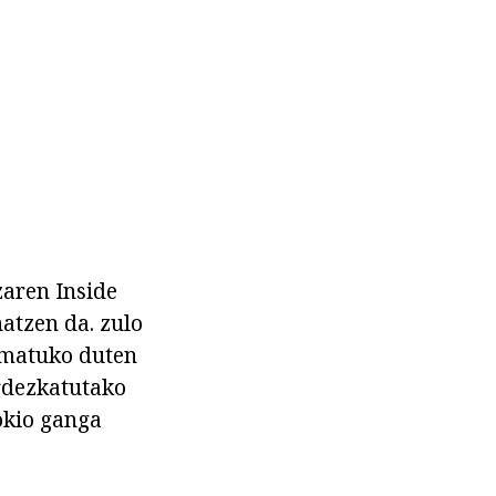
zaren Inside
atzen da. zulo
rmatuko duten
rdezkatutako
okio ganga