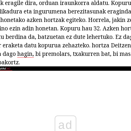
k eragile dira, orduan iraunkorra aldatu. Kopuru
elikadura eta ingurumena berezitasunak eraginda
 honetako azken hortzak egiteko. Horrela, jakin 
ino ezin adin honetan. Kopuru hau 32. Azken hor
u berdina da, batzuetan ez dute lehertuko. Ez d
r eraketa datu kopurua zehazteko. hortza Deitzen
a dago
hagin,
bi premolars, txakurren bat, bi mas
bakortz.
ad