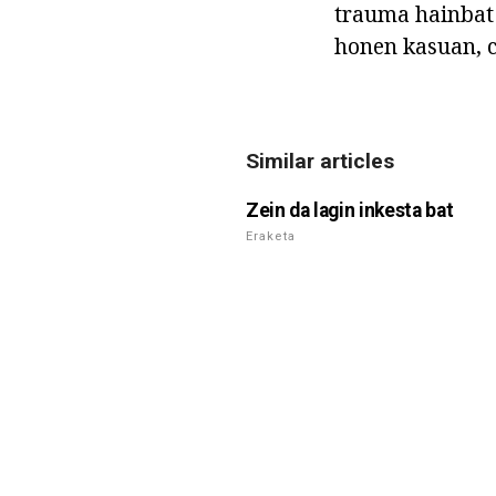
trauma hainbat 
honen kasuan, c
Similar articles
Zein da lagin inkesta bat
Eraketa