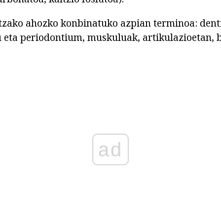
zako ahozko konbinatuko azpian terminoa: dentit
 eta periodontium, muskuluak, artikulazioetan, 
ad