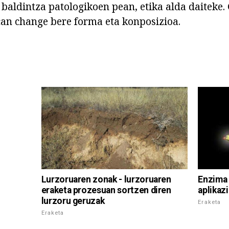
baldintza patologikoen pean, etika alda daiteke.
an change bere forma eta konposizioa.
Lurzoruaren zonak - lurzoruaren
Enzima 
eraketa prozesuan sortzen diren
aplikaz
lurzoru geruzak
Eraketa
Eraketa