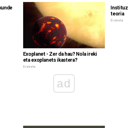
akunde
Institu
teoria
Eraketa
Exoplanet - Zer da hau? Nola ireki
eta exoplanets ikastera?
Eraketa
ad