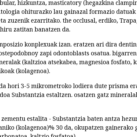
ibular, hizkuntza, masticatory (hegazkina clampi
ntologia ohiturazko lau gainazal formazio datuak 
ta zuzenik ezarritako. the occlusal, erdiko, Trap
 hiru zatitan banatzen da.
nposizio konplexuak izan. eratzen ari dira dentin
ostepodobnoy zapi odontoblasts osatua. bigarren
eralak (kaltzioa atsekabea, magnesioa fosfato, ka
ikoak (kolagenoa).
da hori 3-5 mikrometroko lodiera dute prisma era
idoa Substantzia estaltzen. osatzen gatz minerala
 zementu estalita - Substantzia baten antza hezu
aniko (kolagenoa)% 30 da, okupatzen gainerako 
arbonatoa, kaltzio fosfatoa).