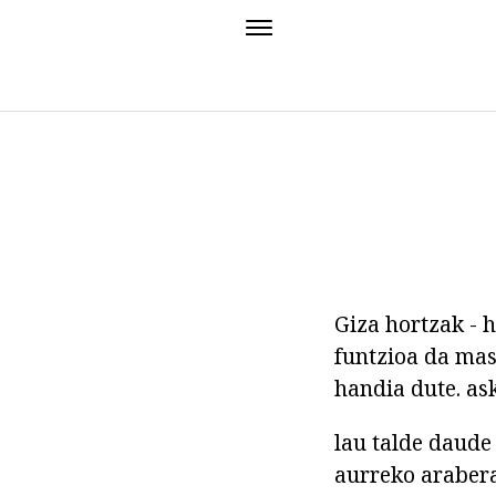
Giza hortzak - 
funtzioa da mas
handia dute. as
lau talde daud
aurreko arabera