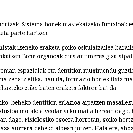
ortzak. Sistema honek mastekatzeko funtzioak es
eta parte hartzen.
istak izeneko eraketa goiko oskulatzailea baraila
okatzen Bone organoak dira antimeres gisa aipat
eman espazialak eta dentition mugimendu guztie
rma zehatz etika, hau da, formazio horiek itxiz m
ehazteko etika baten eraketa faktore bat da.
iko, beheko dentition erlazioa aipatzen masailezu
usioa motak: alveolar arku maila berean dago, 
an dago. Fisiologiko egoera horretan, goiko hortz
laza aurrera beheko aldean jotzen. Hala ere, ah