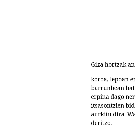
Giza hortzak a
koroa, lepoan e
barrunbean bat,
erpina dago ne
itsasontzien bi
aurkitu dira. W
deritzo.