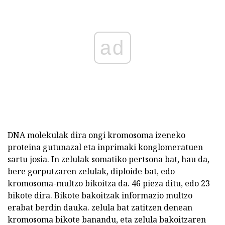
ad
DNA molekulak dira ongi kromosoma izeneko
proteina gutunazal eta inprimaki konglomeratuen
sartu josia. In zelulak somatiko pertsona bat, hau da,
bere gorputzaren zelulak, diploide bat, edo
kromosoma-multzo bikoitza da. 46 pieza ditu, edo 23
bikote dira. Bikote bakoitzak informazio multzo
erabat berdin dauka. zelula bat zatitzen denean
kromosoma bikote banandu, eta zelula bakoitzaren