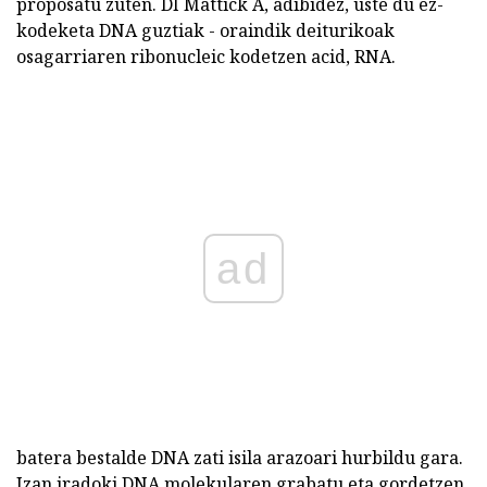
proposatu zuten. DI Mattick A, adibidez, uste du ez-
kodeketa DNA guztiak - oraindik deiturikoak
osagarriaren ribonucleic kodetzen acid, RNA.
ad
batera bestalde DNA zati isila arazoari hurbildu gara.
Izan iradoki DNA molekularen grabatu eta gordetzen,