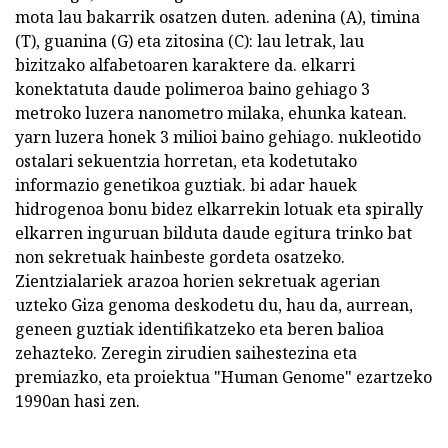
mota lau bakarrik osatzen duten. adenina (A), timina
(T), guanina (G) eta zitosina (C): lau letrak, lau
bizitzako alfabetoaren karaktere da. elkarri
konektatuta daude polimeroa baino gehiago 3
metroko luzera nanometro milaka, ehunka katean.
yarn luzera honek 3 milioi baino gehiago. nukleotido
ostalari sekuentzia horretan, eta kodetutako
informazio genetikoa guztiak. bi adar hauek
hidrogenoa bonu bidez elkarrekin lotuak eta spirally
elkarren inguruan bilduta daude egitura trinko bat
non sekretuak hainbeste gordeta osatzeko.
Zientzialariek arazoa horien sekretuak agerian
uzteko Giza genoma deskodetu du, hau da, aurrean,
geneen guztiak identifikatzeko eta beren balioa
zehazteko. Zeregin zirudien saihestezina eta
premiazko, eta proiektua "Human Genome" ezartzeko
1990an hasi zen.