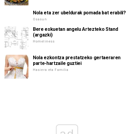
Nola eta zer ubeldurak pomada bat erabili?
Osasun
Bere eskuetan angelu Artezteko Stand
(argazki)
Homeliness
Nola ezkontza prestatzeko gertaeraren
parte-hartzaile guztiei
Hasiera eta Familia