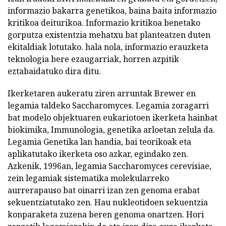
informazio bakarra genetikoa, baina baita informazio
kritikoa deiturikoa. Informazio kritikoa benetako
gorputza existentzia mehatxu bat planteatzen duten
ekitaldiak lotutako. hala nola, informazio erauzketa
teknologia bere ezaugarriak, horren azpitik
eztabaidatuko dira ditu.
Ikerketaren aukeratu ziren arruntak Brewer en
legamia taldeko Saccharomyces. Legamia zoragarri
bat modelo objektuaren eukariotoen ikerketa hainbat
biokimika, Immunologia, genetika arloetan zelula da.
Legamia Genetika lan handia, bai teorikoak eta
aplikatutako ikerketa oso azkar, egindako zen.
Azkenik, 1996an, legamia Saccharomyces cerevisiae,
zein legamiak sistematika molekularreko
aurrerapauso bat oinarri izan zen genoma erabat
sekuentziatutako zen. Hau nukleotidoen sekuentzia
konparaketa zuzena beren genoma onartzen. Hori