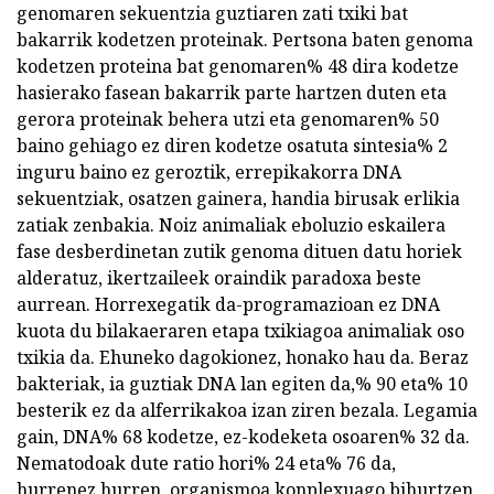
genomaren sekuentzia guztiaren zati txiki bat
bakarrik kodetzen proteinak. Pertsona baten genoma
kodetzen proteina bat genomaren% 48 dira kodetze
hasierako fasean bakarrik parte hartzen duten eta
gerora proteinak behera utzi eta genomaren% 50
baino gehiago ez diren kodetze osatuta sintesia% 2
inguru baino ez geroztik, errepikakorra DNA
sekuentziak, osatzen gainera, handia birusak erlikia
zatiak zenbakia. Noiz animaliak eboluzio eskailera
fase desberdinetan zutik genoma dituen datu horiek
alderatuz, ikertzaileek oraindik paradoxa beste
aurrean. Horrexegatik da-programazioan ez DNA
kuota du bilakaeraren etapa txikiagoa animaliak oso
txikia da. Ehuneko dagokionez, honako hau da. Beraz
bakteriak, ia guztiak DNA lan egiten da,% 90 eta% 10
besterik ez da alferrikakoa izan ziren bezala. Legamia
gain, DNA% 68 kodetze, ez-kodeketa osoaren% 32 da.
Nematodoak dute ratio hori% 24 eta% 76 da,
hurrenez hurren. organismoa konplexuago bihurtzen