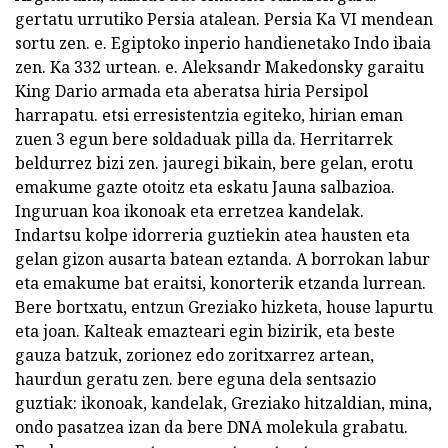
gertatu urrutiko Persia atalean. Persia Ka VI mendean
sortu zen. e. Egiptoko inperio handienetako Indo ibaia
zen. Ka 332 urtean. e. Aleksandr Makedonsky garaitu
King Dario armada eta aberatsa hiria Persipol
harrapatu. etsi erresistentzia egiteko, hirian eman
zuen 3 egun bere soldaduak pilla da. Herritarrek
beldurrez bizi zen. jauregi bikain, bere gelan, erotu
emakume gazte otoitz eta eskatu Jauna salbazioa.
Inguruan koa ikonoak eta erretzea kandelak.
Indartsu kolpe idorreria guztiekin atea hausten eta
gelan gizon ausarta batean eztanda. A borrokan labur
eta emakume bat eraitsi, konorterik etzanda lurrean.
Bere bortxatu, entzun Greziako hizketa, house lapurtu
eta joan. Kalteak emazteari egin bizirik, eta beste
gauza batzuk, zorionez edo zoritxarrez artean,
haurdun geratu zen. bere eguna dela sentsazio
guztiak: ikonoak, kandelak, Greziako hitzaldian, mina,
ondo pasatzea izan da bere DNA molekula grabatu.