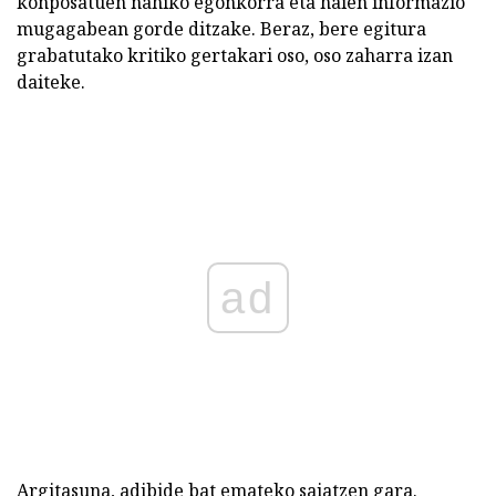
konposatuen nahiko egonkorra eta haien informazio
mugagabean gorde ditzake. Beraz, bere egitura
grabatutako kritiko gertakari oso, oso zaharra izan
daiteke.
ad
Argitasuna, adibide bat emateko saiatzen gara.