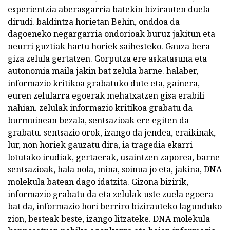
esperientzia aberasgarria batekin bizirauten duela
dirudi. baldintza horietan Behin, onddoa da
dagoeneko negargarria ondorioak buruz jakitun eta
neurri guztiak hartu horiek saihesteko. Gauza bera
giza zelula gertatzen. Gorputza ere askatasuna eta
autonomia maila jakin bat zelula barne. halaber,
informazio kritikoa grabatuko dute eta, gainera,
euren zelularra egoerak mehatxatzen gisa erabili
nahian. zelulak informazio kritikoa grabatu da
burmuinean bezala, sentsazioak ere egiten da
grabatu. sentsazio orok, izango da jendea, eraikinak,
lur, non horiek gauzatu dira, ia tragedia ekarri
lotutako irudiak, gertaerak, usaintzen zaporea, barne
sentsazioak, hala nola, mina, soinua jo eta, jakina, DNA
molekula batean dago idatzita. Gizona bizirik,
informazio grabatu da eta zelulak uste zuela egoera
bat da, informazio hori berriro bizirauteko lagunduko
zion, besteak beste, izango litzateke. DNA molekula