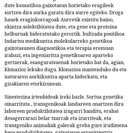
dute kausatiboa gaixotasun horietako eragileek
sortzen dira aurka garatu dira aurre egiteko. Droga
hauek eraginkorragoak Aurretik existitu baino,
ekintza-selektibitatea dute, eta gene eta proteina
helburuak bideratutako geroztik. bultzada positiboa
Indartsu medikuntza molekularreko genetikoa
gaixotasunen diagnostikoa eta terapia eremuan
irabazi, eta ingeniaritza genetikoaren aparteko
gertaerak, esanguratsuenak horietako bat da, agian,
klonazioz lekuko dugu. Klonazioa mantenduko du eta
naturaren aurkikuntza aparta biderkatu, eta
gizakiaren etorkizunean.
Sinestezina irtenbideak ireki hazle. Sortua genetika
oinarrituta , transgenikoak landareen onartzen dira
laboreen produktibitatea izugarri handitu, erabat
desagerrarazi belar txarrak eta izurriteak, eta
transgeniko animaliak galerak greba gure irudimena
bere produktibitatea, gaixotasun erresistentzia,