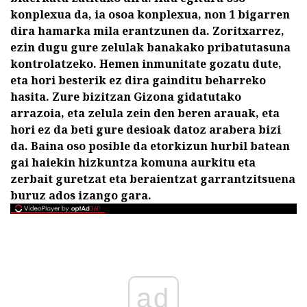
konplexua da, ia osoa konplexua, non 1 bigarren
dira hamarka mila erantzunen da.
Zoritxarrez,
ezin dugu gure zelulak banakako pribatutasuna
kontrolatzeko.
Hemen inmunitate gozatu dute,
eta hori besterik ez dira gainditu beharreko
hasita.
Zure bizitzan Gizona gidatutako
arrazoia, eta zelula zein den beren arauak, eta
hori ez da beti gure desioak datoz arabera bizi
da.
Baina oso posible da etorkizun hurbil batean
gai haiekin hizkuntza komuna aurkitu eta
zerbait guretzat eta beraientzat garrantzitsuena
buruz ados izango gara.
ad