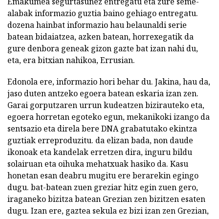
Emakumea segurtasunez entregatu eta zure seme-
alabak informazio guztia baino gehiago entregatu.
dozena hainbat informazio hau belaunaldi serie
batean bidaiatzea, azken batean, horrexegatik da
gure denbora geneak gizon gazte bat izan nahi du,
eta, era bitxian nahikoa, Errusian.
Edonola ere, informazio hori behar du. Jakina, hau da,
jaso duten antzeko egoera batean eskaria izan zen.
Garai gorputzaren urrun kudeatzen bizirauteko eta,
egoera horretan egoteko egun, mekanikoki izango da
sentsazio eta direla bere DNA grabatutako ekintza
guztiak erreproduzitu. da elizan bada, non daude
ikonoak eta kandelak erretzen dira, inguru bildu
solairuan eta oihuka mehatxuak hasiko da. Kasu
honetan esan deabru mugitu ere berarekin egingo
dugu. bat-batean zuen greziar hitz egin zuen gero,
iraganeko bizitza batean Grezian zen bizitzen esaten
dugu. Izan ere, gaztea sekula ez bizi izan zen Grezian,