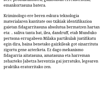
emankortasuna batera.
Kriminologo ere beren eskura teknologia
materialaren kantitate oso txikiak identifikazioa
gaietan fidagarritasuna absolutua bermatzen hartan
eta: .. saliva tanta bat, ilea, dandruff, etab Munduko
pertsona errugabeen Milaka partikulak justifikatu
egin dira, baina benetako gaizkileak got oinarrituta
zigortu gene azterketa. Ez dago mekanismo
fidagarria aitatasuna, amatasuna eta harreman
zehazteko Jabetza herentzia gai jorratuko, legearen
praktika eratorritako zen.