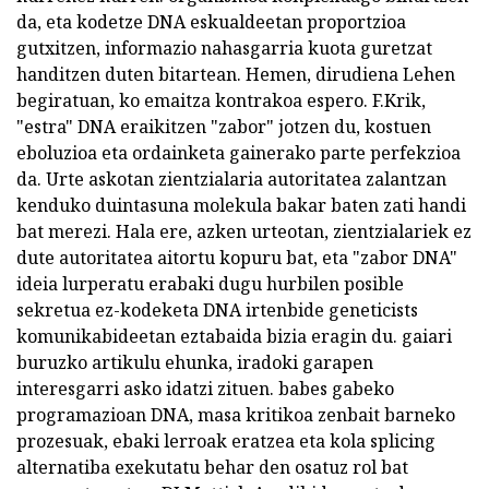
da, eta kodetze DNA eskualdeetan proportzioa
gutxitzen, informazio nahasgarria kuota guretzat
handitzen duten bitartean. Hemen, dirudiena Lehen
begiratuan, ko emaitza kontrakoa espero. F.Krik,
"estra" DNA eraikitzen "zabor" jotzen du, kostuen
eboluzioa eta ordainketa gainerako parte perfekzioa
da. Urte askotan zientzialaria autoritatea zalantzan
kenduko duintasuna molekula bakar baten zati handi
bat merezi. Hala ere, azken urteotan, zientzialariek ez
dute autoritatea aitortu kopuru bat, eta "zabor DNA"
ideia lurperatu erabaki dugu hurbilen posible
sekretua ez-kodeketa DNA irtenbide geneticists
komunikabideetan eztabaida bizia eragin du. gaiari
buruzko artikulu ehunka, iradoki garapen
interesgarri asko idatzi zituen. babes gabeko
programazioan DNA, masa kritikoa zenbait barneko
prozesuak, ebaki lerroak eratzea eta kola splicing
alternatiba exekutatu behar den osatuz rol bat