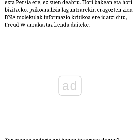
ezta Persia ere, ez zuen deabru. Hori bakean eta hori
bizitzeko, psikoanalisia laguntzarekin eragozten zion
DNA molekulak informazio kritikoa ere idatzi ditu,
Freud W arrakastaz kendu daiteke.
ad