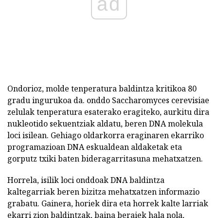
ad
Ondorioz, molde tenperatura baldintza kritikoa 80
gradu ingurukoa da. onddo Saccharomyces cerevisiae
zelulak tenperatura esaterako eragiteko, aurkitu dira
nukleotido sekuentziak aldatu, beren DNA molekula
loci isilean. Gehiago oldarkorra eraginaren ekarriko
programazioan DNA eskualdean aldaketak eta
gorputz txiki baten bideragarritasuna mehatxatzen.
Horrela, isilik loci onddoak DNA baldintza
kaltegarriak beren bizitza mehatxatzen informazio
grabatu. Gainera, horiek dira eta horrek kalte larriak
ekarri zion baldintzak, baina beraiek hala nola,