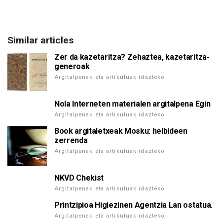
Similar articles
Zer da kazetaritza? Zehaztea, kazetaritza-
generoak
Argitalpenak eta artikuluak idazteko
Nola Interneten materialen argitalpena Egin
Argitalpenak eta artikuluak idazteko
Book argitaletxeak Mosku: helbideen
zerrenda
Argitalpenak eta artikuluak idazteko
NKVD Chekist
Argitalpenak eta artikuluak idazteko
Printzipioa Higiezinen Agentzia Lan ostatua.
Argitalpenak eta artikuluak idazteko