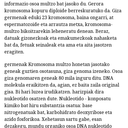
informazio osoa multzo bat jasoko du. Gerora
kromosoma kopuru diploide berreskuratuko da. Giza
germenak eduki 23 kromosoma, baina ongarri, at
espermatozoide eta arrautza metxa, kromosoma-
multzo bikoitzarekin leheneratu denean. Beraz,
datuak gizonezkoak eta emakumezkoak nahasketa
bat da, fetuak seinaleak eta ama eta aita jasotzen
eragiten.
germenak Kromosoma multzo honetan jasotako
geneak guztien osotasuna, giza genoma izeneko. Osoa
giza genomaren geneak 80 mila inguru ditu. DNA
molekula eraikitzen da, agian, ez baita zaila original
gisa. Bi hari luzea irudikatzen. harizpiak dira
nukleotido osatzen dute. Nukleotido - konposatu
kimiko bat hiru substantzia osatua: base
nitrogenatuak bat, karbohidrato deoxyribose eta
azido fosforikoa. Xehetasun sartu gabe, esan
dezakegu, mundu organiko osoa DNA nukleotido