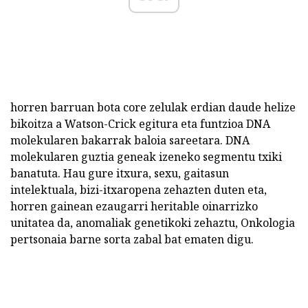
horren barruan bota core zelulak erdian daude helize
bikoitza a Watson-Crick egitura eta funtzioa DNA
molekularen bakarrak baloia sareetara. DNA
molekularen guztia geneak izeneko segmentu txiki
banatuta. Hau gure itxura, sexu, gaitasun
intelektuala, bizi-itxaropena zehazten duten eta,
horren gainean ezaugarri heritable oinarrizko
unitatea da, anomaliak genetikoki zehaztu, Onkologia
pertsonaia barne sorta zabal bat ematen digu.