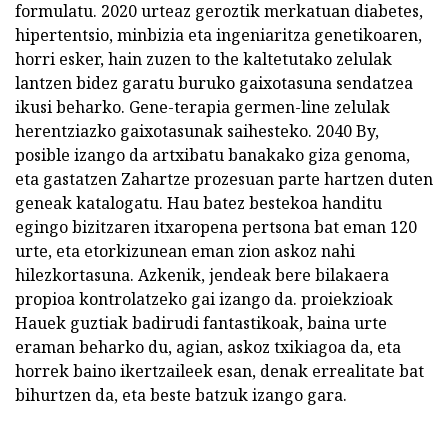
formulatu. 2020 urteaz geroztik merkatuan diabetes,
hipertentsio, minbizia eta ingeniaritza genetikoaren,
horri esker, hain zuzen to the kaltetutako zelulak
lantzen bidez garatu buruko gaixotasuna sendatzea
ikusi beharko. Gene-terapia germen-line zelulak
herentziazko gaixotasunak saihesteko. 2040 By,
posible izango da artxibatu banakako giza genoma,
eta gastatzen Zahartze prozesuan parte hartzen duten
geneak katalogatu. Hau batez bestekoa handitu
egingo bizitzaren itxaropena pertsona bat eman 120
urte, eta etorkizunean eman zion askoz nahi
hilezkortasuna. Azkenik, jendeak bere bilakaera
propioa kontrolatzeko gai izango da. proiekzioak
Hauek guztiak badirudi fantastikoak, baina urte
eraman beharko du, agian, askoz txikiagoa da, eta
horrek baino ikertzaileek esan, denak errealitate bat
bihurtzen da, eta beste batzuk izango gara.