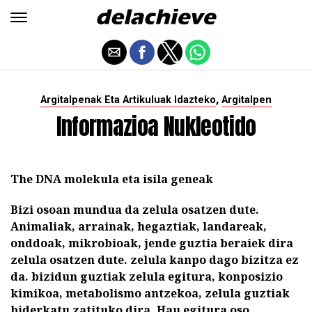
,
Argitalpenak Eta Artikuluak Idazteko
Argitalpen
Informazioa Nukleotido
The DNA molekula eta isila geneak
Bizi osoan mundua da zelula osatzen dute.
Animaliak, arrainak, hegaztiak, landareak,
onddoak, mikrobioak, jende guztia beraiek dira
zelula osatzen dute.
zelula kanpo dago bizitza ez
da.
bizidun guztiak zelula egitura, konposizio
kimikoa, metabolismo antzekoa, zelula guztiak
biderkatu zatituko dira.
Hau egitura oso