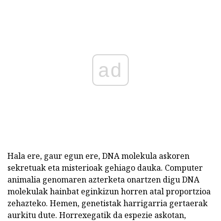
ad
Hala ere, gaur egun ere, DNA molekula askoren
sekretuak eta misterioak gehiago dauka. Computer
animalia genomaren azterketa onartzen digu DNA
molekulak hainbat eginkizun horren atal proportzioa
zehazteko. Hemen, genetistak harrigarria gertaerak
aurkitu dute. Horrexegatik da espezie askotan,