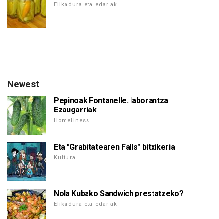
Elikadura eta edariak
Newest
Pepinoak Fontanelle. laborantza
Ezaugarriak
Homeliness
Eta "Grabitatearen Falls" bitxikeria
Kultura
Nola Kubako Sandwich prestatzeko?
Elikadura eta edariak