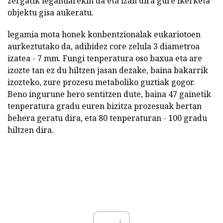
zergatik legamiarekin da eta izan dira gure ikerketa
objektu gisa aukeratu.
legamia mota honek konbentzionalak eukariotoen
aurkeztutako da, adibidez core zelula 3 diametroa
izatea - 7 mm. Fungi tenperatura oso baxua eta are
izozte tan ez du hiltzen jasan dezake, baina bakarrik
izozteko, zure prozesu metaboliko guztiak gogor.
Beno ingurune bero sentitzen dute, baina 47 gainetik
tenperatura gradu euren bizitza prozesuak bertan
behera geratu dira, eta 80 tenperaturan - 100 gradu
hiltzen dira.