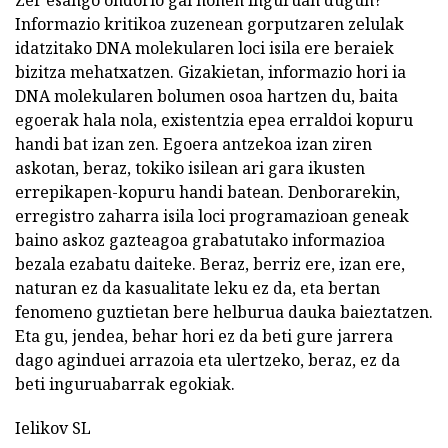
Zer esango ondorio gai honen inguruan dugun?
Informazio kritikoa zuzenean gorputzaren zelulak
idatzitako DNA molekularen loci isila ere beraiek
bizitza mehatxatzen. Gizakietan, informazio hori ia
DNA molekularen bolumen osoa hartzen du, baita
egoerak hala nola, existentzia epea erraldoi kopuru
handi bat izan zen. Egoera antzekoa izan ziren
askotan, beraz, tokiko isilean ari gara ikusten
errepikapen-kopuru handi batean. Denborarekin,
erregistro zaharra isila loci programazioan geneak
baino askoz gazteagoa grabatutako informazioa
bezala ezabatu daiteke. Beraz, berriz ere, izan ere,
naturan ez da kasualitate leku ez da, eta bertan
fenomeno guztietan bere helburua dauka baieztatzen.
Eta gu, jendea, behar hori ez da beti gure jarrera
dago aginduei arrazoia eta ulertzeko, beraz, ez da
beti inguruabarrak egokiak.
Ielikov SL