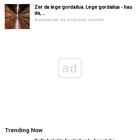
Zer da lege gordailua. Lege gordailua - hau
da, ...
Argitalpenak eta artikuluak idazteko
ad
Trending Now