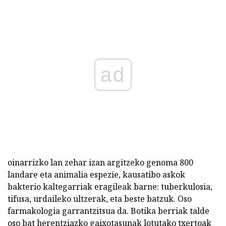
ad
oinarrizko lan zehar izan argitzeko genoma 800
landare eta animalia espezie, kausatibo askok
bakterio kaltegarriak eragileak barne: tuberkulosia,
tifusa, urdaileko ultzerak, eta beste batzuk. Oso
farmakologia garrantzitsua da. Botika berriak talde
oso bat herentziazko gaixotasunak lotutako txertoak