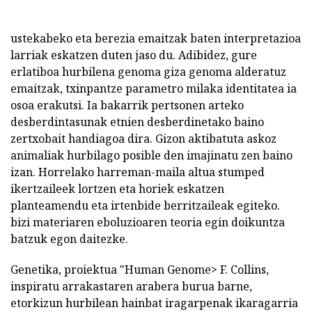
ustekabeko eta berezia emaitzak baten interpretazioa
larriak eskatzen duten jaso du. Adibidez, gure
erlatiboa hurbilena genoma giza genoma alderatuz
emaitzak, txinpantze parametro milaka identitatea ia
osoa erakutsi. Ia bakarrik pertsonen arteko
desberdintasunak etnien desberdinetako baino
zertxobait handiagoa dira. Gizon aktibatuta askoz
animaliak hurbilago posible den imajinatu zen baino
izan. Horrelako harreman-maila altua stumped
ikertzaileek lortzen eta horiek eskatzen
planteamendu eta irtenbide berritzaileak egiteko.
bizi materiaren eboluzioaren teoria egin doikuntza
batzuk egon daitezke.
Genetika, proiektua "Human Genome> F. Collins,
inspiratu arrakastaren arabera burua barne,
etorkizun hurbilean hainbat iragarpenak ikaragarria