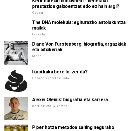
Kefir batekin buckwheat - benetako
prestazioa gaixoentzat edo ez hain argi?
Osasun
The DNA molekula: egiturazko antolakuntza
mailak
Eraketa
Diane Von Furstenberg: biografia, argazkiak
eta bitxikeriak
Moda
Ikusi kaka bere lo: zer da?
Garapen intelektuala
Alexei Oleinik: biografia eta karrera
Berriak eta Gizartea
Piper hotza metodoa salting negurako