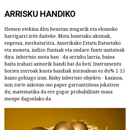
ARRISKU HANDIKO
Hemen etekina ditu benetan mugarik eta ehuneko
harrigarri irits daiteke. Mota honetako akzioak,
enpresa, merkataritza, Amerikako Estatu Batuetako
eta moneta, indize-funtsak eta ondare-funts unitateak
dira. inbertsio-mota hau - da arrisku larria, baina
baita irabazi asmorik handi bat da beti. Instrumentu
horien zorroak kuota handiak normalean ez du% 1-15
baino gehiago izan. Risky inbertsio-objektu - kasinoa,
non zorte askotan oso paper garrantzitsua jokatzen
du, matematika da ere gogor probabilitate masa
menpe dagoelako da.