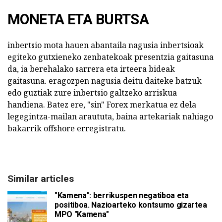
MONETA ETA BURTSA
inbertsio mota hauen abantaila nagusia inbertsioak
egiteko gutxieneko zenbatekoak presentzia gaitasuna
da, ia berehalako sarrera eta irteera bideak
gaitasuna. eragozpen nagusia deitu daiteke batzuk
edo guztiak zure inbertsio galtzeko arriskua
handiena. Batez ere, "sin" Forex merkatua ez dela
legegintza-mailan araututa, baina artekariak nahiago
bakarrik offshore erregistratu.
Similar articles
"Kamena": berrikuspen negatiboa eta
positiboa. Nazioarteko kontsumo gizartea
MPO "Kamena"