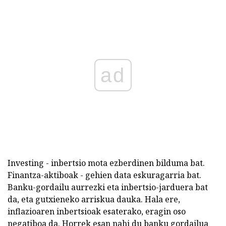
ad
Investing - inbertsio mota ezberdinen bilduma bat.
Finantza-aktiboak - gehien data eskuragarria bat.
Banku-gordailu aurrezki eta inbertsio-jarduera bat
da, eta gutxieneko arriskua dauka. Hala ere,
inflazioaren inbertsioak esaterako, eragin oso
negatiboa da. Horrek esan nahi du banku gordailua