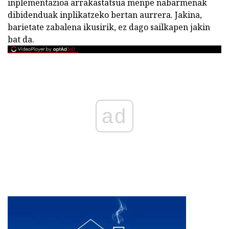
inplementazioa arrakastatsua menpe nabarmenak
dibidenduak inplikatzeko bertan aurrera. Jakina,
barietate zabalena ikusirik, ez dago sailkapen jakin
bat da.
ad