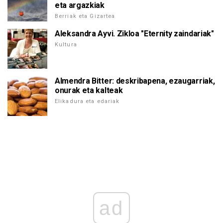
eta argazkiak
Berriak eta Gizartea
Aleksandra Ayvi. Zikloa "Eternity zaindariak"
Kultura
Almendra Bitter: deskribapena, ezaugarriak,
onurak eta kalteak
Elikadura eta edariak
ad