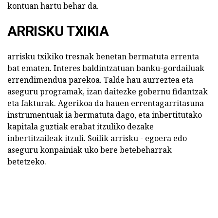
kontuan hartu behar da.
ARRISKU TXIKIA
arrisku txikiko tresnak benetan bermatuta errenta
bat ematen. Interes baldintzatuan banku-gordailuak
errendimendua parekoa. Talde hau aurreztea eta
aseguru programak, izan daitezke gobernu fidantzak
eta fakturak. Agerikoa da hauen errentagarritasuna
instrumentuak ia bermatuta dago, eta inbertitutako
kapitala guztiak erabat itzuliko dezake
inbertitzaileak itzuli. Soilik arrisku - egoera edo
aseguru konpainiak uko bere betebeharrak
betetzeko.