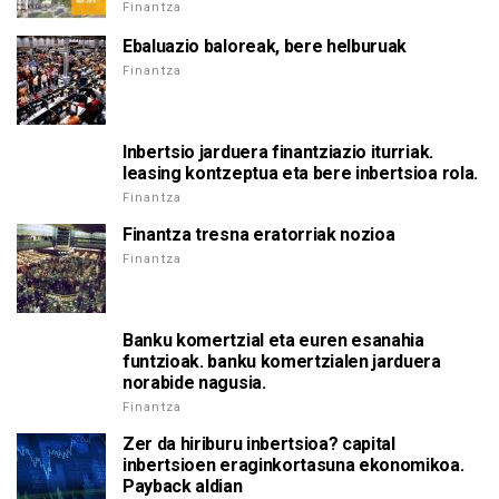
Finantza
Ebaluazio baloreak, bere helburuak
Finantza
Inbertsio jarduera finantziazio iturriak.
leasing kontzeptua eta bere inbertsioa rola.
Finantza
Finantza tresna eratorriak nozioa
Finantza
Banku komertzial eta euren esanahia
funtzioak. banku komertzialen jarduera
norabide nagusia.
Finantza
Zer da hiriburu inbertsioa? capital
inbertsioen eraginkortasuna ekonomikoa.
Payback aldian