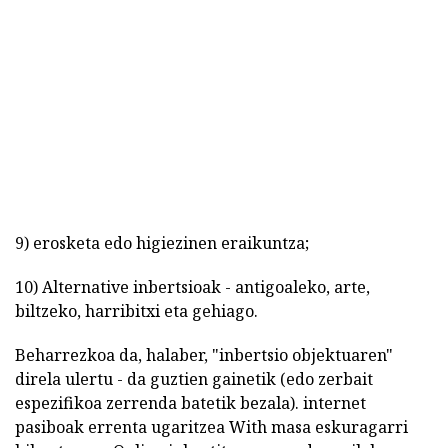
9) erosketa edo higiezinen eraikuntza;
10) Alternative inbertsioak - antigoaleko, arte,
biltzeko, harribitxi eta gehiago.
Beharrezkoa da, halaber, "inbertsio objektuaren"
direla ulertu - da guztien gainetik (edo zerbait
espezifikoa zerrenda batetik bezala). internet
pasiboak errenta ugaritzea With masa eskuragarri