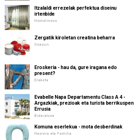
Itzalaldi errezelak perfektua diseinu
irtenbide
Homeliness
Zergatik kiroletan creatina beharra
Osasun
Eroskeria - hau da, gure iragana edo
present?
Eraketa
Evabelle Napa Departamentu Class A 4 -
Argazkiak, prezioak eta turista berrikuspen
Errusia
Bidaiatzea
Komuna eserlekua - mota desberdinak
Hasiera eta Familia