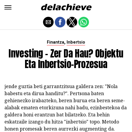
,
Finantza
Inbertsio
Investing - Zer Da Hau? Objektu
Eta Inbertsio-Prozesua
jende guztia beti garrantzitsua galdera zen: "Nola
babestu eta dirua handitu?". Pertsona baten
gehienezko irabazteko, beren burua eta beren seme-
alabak ematen etorkizuna nahi badu, ezinbestekoa da
galdera honi erantzun bat bilatzeko. Eta behin
eskatzaile izango du hitza "inbertsio" topo. Metodo
honen promesak beren aurrezki augmenting da.