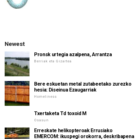
Newest
Pronsk urtegia azalpena, Arrantza
Berriak eta Gizartea
Bere eskuetan metal zutabeetako zurezko
hesia: Diseinua Ezaugarriak
Homeliness
Txertaketa Td toxoid M
Osasun
Erreskate helikopteroak Errusiako
EMERCOM: ikuspegi orokorra, deskribapena