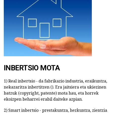
INBERTSIO MOTA
1) Real inbertsio - da fabrikazio industria, eraikuntza,
nekazaritza inbertitzen (). Era jaitsiera eta ukiezinen
batzuk (copyright, patente) mota hau, eta horrek
ekoizpen beharrei erabil daiteke azpian.
2) Smart inbertsio - prestakuntza, hezkuntza, zientzia