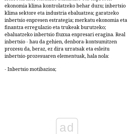
ekonomia klima kontrolatzeko behar duzu; inbertsio
klima sektore eta industria ebaluatzea; garatzeko
inbertsio enpresen estrategia; merkatu ekonomia eta
finantza erregulazio eta trukeak burutzeko;
ebaluatzeko inbertsio fluxua enpresari eragina. Real
inbertsio - hau da gehien, denbora-kontsumitzen
prozesu da, beraz, ez dira urratsak eta esleitu
inbertsio-prozesuaren elementuak, hala nola:
- Inbertsio motibazioa;
ad