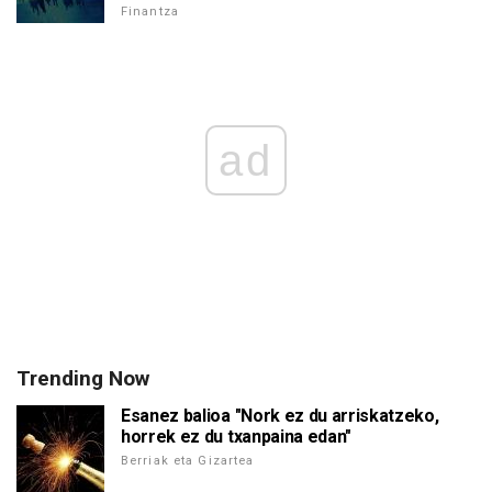
Finantza
ad
Trending Now
Esanez balioa "Nork ez du arriskatzeko,
horrek ez du txanpaina edan"
Berriak eta Gizartea