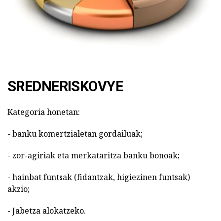
SREDNERISKOVYE
Kategoria honetan:
- banku komertzialetan gordailuak;
- zor-agiriak eta merkataritza banku bonoak;
- hainbat funtsak (fidantzak, higiezinen funtsak)
akzio;
- Jabetza alokatzeko.