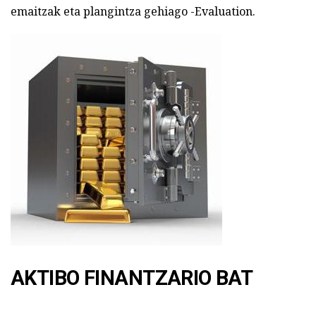
emaitzak eta plangintza gehiago -Evaluation.
AKTIBO FINANTZARIO BAT