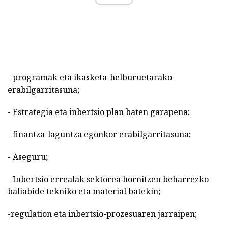
- programak eta ikasketa-helburuetarako
erabilgarritasuna;
- Estrategia eta inbertsio plan baten garapena;
- finantza-laguntza egonkor erabilgarritasuna;
- Aseguru;
- Inbertsio errealak sektorea hornitzen beharrezko
baliabide tekniko eta material batekin;
-regulation eta inbertsio-prozesuaren jarraipen;