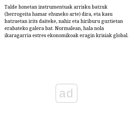
Talde honetan instrumentuak arrisku batzuk
(berrogeita hamar ehuneko arte) dira, eta kasu
batzuetan irits daiteke, nahiz eta hiriburu guztietan
erabateko galera bat. Normalean, hala nola
ikaragarria estres ekonomikoak eragin krisiak global.
ad