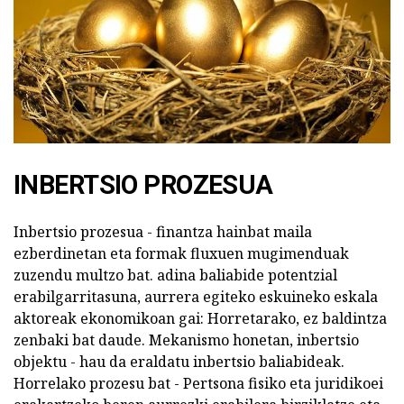
INBERTSIO PROZESUA
Inbertsio prozesua - finantza hainbat maila
ezberdinetan eta formak fluxuen mugimenduak
zuzendu multzo bat. adina baliabide potentzial
erabilgarritasuna, aurrera egiteko eskuineko eskala
aktoreak ekonomikoan gai: Horretarako, ez baldintza
zenbaki bat daude. Mekanismo honetan, inbertsio
objektu - hau da eraldatu inbertsio baliabideak.
Horrelako prozesu bat - Pertsona fisiko eta juridikoei