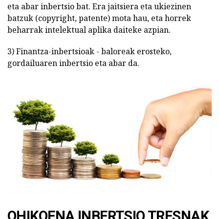
eta abar inbertsio bat. Era jaitsiera eta ukiezinen
batzuk (copyright, patente) mota hau, eta horrek
beharrak intelektual aplika daiteke azpian.
3) Finantza-inbertsioak - baloreak erosteko,
gordailuaren inbertsio eta abar da.
OHIKOENA INBERTSIO TRESNAK