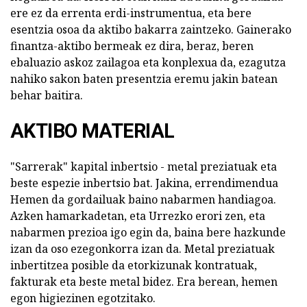
ere ez da errenta erdi-instrumentua, eta bere
esentzia osoa da aktibo bakarra zaintzeko. Gainerako
finantza-aktibo bermeak ez dira, beraz, beren
ebaluazio askoz zailagoa eta konplexua da, ezagutza
nahiko sakon baten presentzia eremu jakin batean
behar baitira.
AKTIBO MATERIAL
"Sarrerak" kapital inbertsio - metal preziatuak eta
beste espezie inbertsio bat. Jakina, errendimendua
Hemen da gordailuak baino nabarmen handiagoa.
Azken hamarkadetan, eta Urrezko erori zen, eta
nabarmen prezioa igo egin da, baina bere hazkunde
izan da oso ezegonkorra izan da. Metal preziatuak
inbertitzea posible da etorkizunak kontratuak,
fakturak eta beste metal bidez. Era berean, hemen
egon higiezinen egotzitako.