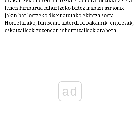
erakartzeko beren aurrezki erabilera birziklatze eta
lehen hiriburua bihurtzeko bidez irabazi asmorik
jakin bat lortzeko diseinatutako ekintza sorta.
Horretarako, funtsean, alderdi bi bakarrik: enpresak,
eskatzaileak zuzenean inbertitzaileak arabera.
ad