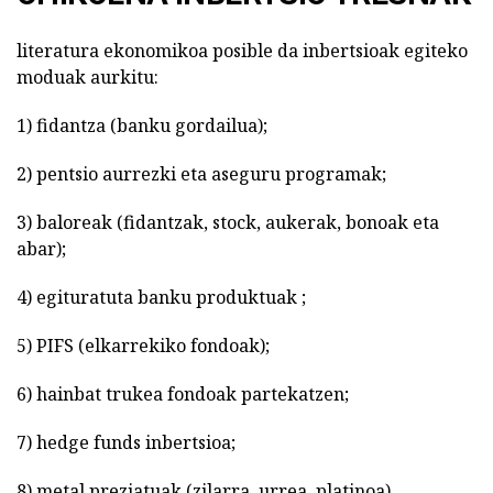
literatura ekonomikoa posible da inbertsioak egiteko
moduak aurkitu:
1) fidantza (banku gordailua);
2) pentsio aurrezki eta aseguru programak;
3) baloreak (fidantzak, stock, aukerak, bonoak eta
abar);
4) egituratuta banku produktuak ;
5) PIFS (elkarrekiko fondoak);
6) hainbat trukea fondoak partekatzen;
7) hedge funds inbertsioa;
8) metal preziatuak (zilarra, urrea, platinoa)