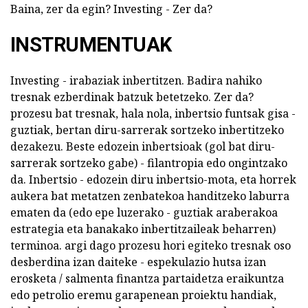
Baina, zer da egin? Investing - Zer da?
INSTRUMENTUAK
Investing - irabaziak inbertitzen. Badira nahiko
tresnak ezberdinak batzuk betetzeko. Zer da?
prozesu bat tresnak, hala nola, inbertsio funtsak gisa -
guztiak, bertan diru-sarrerak sortzeko inbertitzeko
dezakezu. Beste edozein inbertsioak (gol bat diru-
sarrerak sortzeko gabe) - filantropia edo ongintzako
da. Inbertsio - edozein diru inbertsio-mota, eta horrek
aukera bat metatzen zenbatekoa handitzeko laburra
ematen da (edo epe luzerako - guztiak araberakoa
estrategia eta banakako inbertitzaileak beharren)
terminoa. argi dago prozesu hori egiteko tresnak oso
desberdina izan daiteke - espekulazio hutsa izan
erosketa / salmenta finantza partaidetza eraikuntza
edo petrolio eremu garapenean proiektu handiak,