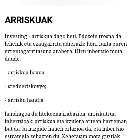
ARRISKUAK
Investing - arriskua dago beti. Edozein tresna da
lehenik eta ezaugarritu adierazle hori, baita euren
errentagarritasuna arabera. Hiru inbertsio mota
daude:
- arriskua baxua;
- sredneriskovye;
- arrisku handia.
handiagoa du litekeena irabazien, arriskutsua
inbertsioak: arriskua eta itzulera artean harreman
bat da. bi irizpide hauen erlazioa da, eta inbertsio-
estrategia zehazten du. Xehetasun mota guztiak