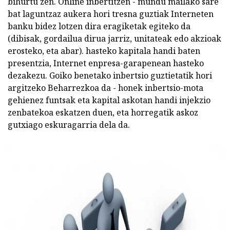
bihurtu zen. Online inbertitzen - mundu mailako sare
bat laguntzaz aukera hori tresna guztiak Interneten
banku bidez lotzen dira eragiketak egiteko da
(dibisak, gordailua dirua jarriz, unitateak edo akzioak
erosteko, eta abar). hasteko kapitala handi baten
presentzia, Internet enpresa-garapenean hasteko
dezakezu. Goiko benetako inbertsio guztietatik hori
argitzeko Beharrezkoa da - honek inbertsio-mota
gehienez funtsak eta kapital askotan handi injekzio
zenbatekoa eskatzen duen, eta horregatik askoz
gutxiago eskuragarria dela da.