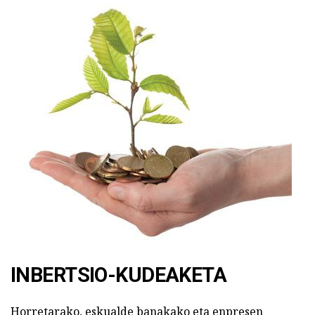
INBERTSIO-KUDEAKETA
Horretarako, eskualde banakako eta enpresen