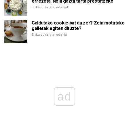
errezeta. Nola gazta tarta prestatzeko
Elikadura eta edariak
Galdutako cookie bat da zer? Zein motatako
galletak egiten dituzte?
Elikadura eta edaria
ad