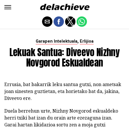
,
Garapen Intelektuala
Erlijioa
Lekuak Santua: Diveevo Nizhny
Novgorod Eskualdean
Errusia, bat bakarrik leku santua gutxi, non ametsak
joan sinesten guztietan, eta horietako bat da, jakina,
Diveevo ere.
Duela berrehun urte, Nizhny Novgorod eskualdeko
herri txiki bat izan du orain arte ezezaguna izan.
Garai hartan likidazioa sortu zen a moja gutxi