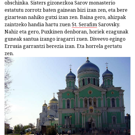
obschinka. Sisters gizonezkoa Sarov monasterio
estatutu zorrotz baten gainean bizi izan zen, eta bere
gizartean nahiko gutxi izan zen. Baina gero, ahizpak
zaintzeko handia hartu zuen
St. Serafim
Sarovsky.
Nahiz eta gero, Puxkinen denboran, horiek ezagunak
guneak santua izango iragarri zuen. Diveevo egingo
Errusia garrantzi berezia izan. Eta horrela gertatu
zen.