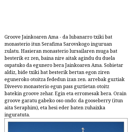
Groove Jainkoaren Ama - da lubanarro txiki bat
monasterio itun Serafima Sarovskogo inguruan
zulatu. Hasieran monasterio lursailaren muga bat
besterik ez zen, baina nire aitak agindu du duela
ospatuko da egunero bera Jainkoaren Ama. Sobietar
aldiz, bide txiki bat besterik bertan egon ziren
eguneroko otoitza fededun izan zen. arrebak guztiak
Diveevo monasterio egun pass guztietan otoitz
batekin groove zehar. Egin eta erromesak bera. Orain
groove garatu gabeko oso ondo: da gooseberry (itun
aita Seraphim), eta hesi eder baten zuhaixka
inguratuta.