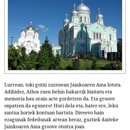
Lurrean, toki gutxi zuzenean Jainkoaren Ama lotuta.
Adibidez, Athos zuen behin bakarrik bisitatu eta
memoria hau orain arte gordetzen da. Eta groove
ospatzen da egunero! Hori dela eta, batez ere, leku
santua horiek kontuan hartuta. Diveevo hain
ezagunak fededunak artean beraz, guztiek daiteke
Jainkoaren Ama groove otoitza joan.