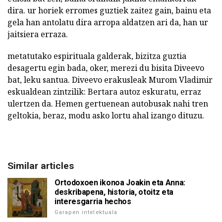
dira. ur horiek erromes guztiek zaitez gain, bainu eta
gela han antolatu dira arropa aldatzen ari da, han ur
jaitsiera erraza.
metatutako espirituala galderak, bizitza guztia
desagertu egin bada, oker, merezi du bisita Diveevo
bat, leku santua. Diveevo erakusleak Murom Vladimir
eskualdean zintzilik: Bertara autoz eskuratu, erraz
ulertzen da. Hemen gertuenean autobusak nahi tren
geltokia, beraz, modu asko lortu ahal izango dituzu.
Similar articles
Ortodoxoen ikonoa Joakin eta Anna:
deskribapena, historia, otoitz eta
interesgarria hechos
Garapen intelektuala