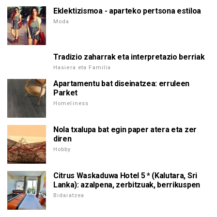
Eklektizismoa - aparteko pertsona estiloa
Moda
Tradizio zaharrak eta interpretazio berriak
Hasiera eta Familia
Apartamentu bat diseinatzea: erruleen
Parket
Homeliness
Nola txalupa bat egin paper atera eta zer
diren
Hobby
Citrus Waskaduwa Hotel 5 * (Kalutara, Sri
Lanka): azalpena, zerbitzuak, berrikuspen
Bidaiatzea