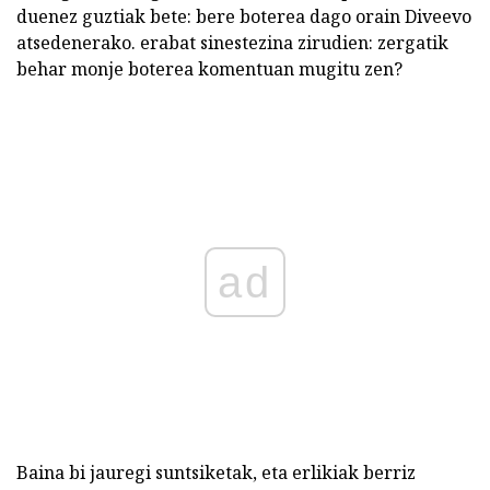
duenez guztiak bete: bere boterea dago orain Diveevo
atsedenerako. erabat sinestezina zirudien: zergatik
behar monje boterea komentuan mugitu zen?
ad
Baina bi jauregi suntsiketak, eta erlikiak berriz