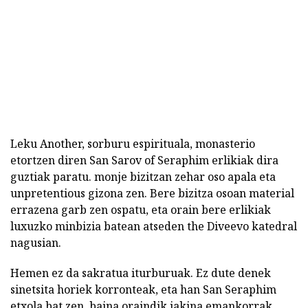
Leku Another, sorburu espirituala, monasterio
etortzen diren San Sarov of Seraphim erlikiak dira
guztiak paratu. monje bizitzan zehar oso apala eta
unpretentious gizona zen. Bere bizitza osoan material
errazena garb zen ospatu, eta orain bere erlikiak
luxuzko minbizia batean atseden the Diveevo katedral
nagusian.
Hemen ez da sakratua iturburuak. Ez dute denek
sinetsita horiek korronteak, eta han San Seraphim
etxola bat zen, baina oraindik jakina emankorrak