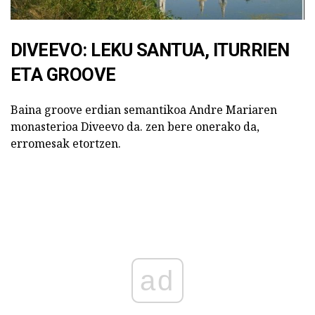
DIVEEVO: LEKU SANTUA, ITURRIEN
ETA GROOVE
Baina groove erdian semantikoa Andre Mariaren
monasterioa Diveevo da. zen bere onerako da,
erromesak etortzen.
ad