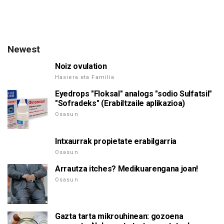
Newest
Noiz ovulation
Hasiera eta Familia
Eyedrops "Floksal" analogs "sodio Sulfatsil"
"Sofradeks" (Erabiltzaile aplikazioa)
Osasun
Intxaurrak propietate erabilgarria
Osasun
Arrautza itches? Medikuarengana joan!
Osasun
Gazta tarta mikrouhinean: gozoena