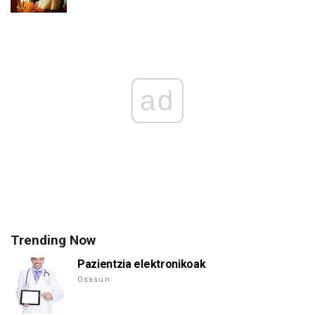
ad
Trending Now
Pazientzia elektronikoak
Osasun