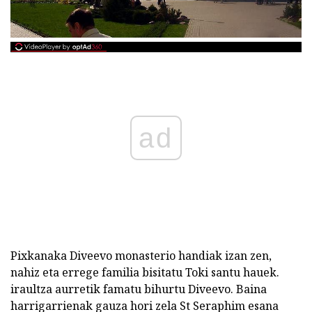
ad
Pixkanaka Diveevo monasterio handiak izan zen,
nahiz eta errege familia bisitatu Toki santu hauek.
iraultza aurretik famatu bihurtu Diveevo. Baina
harrigarrienak gauza hori zela St Seraphim esana