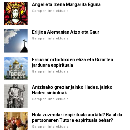
Angel eta izena Margarita Eguna
Garapen intelektuala
Erlijioa Alemanian Atzo eta Gaur
Garapen intelektuala
Errusiar ortodoxoen eliza eta Gizartea
jarduera espirituala
Garapen intelektuala
Antzinako greziar jainko Hades. jainko
Hades sinboloak
Garapen intelektuala
Nola zuzendari espirituala aurkitu? Ba al du
pertsonaren Tutore espirituala behar?
Garapen intelektuala