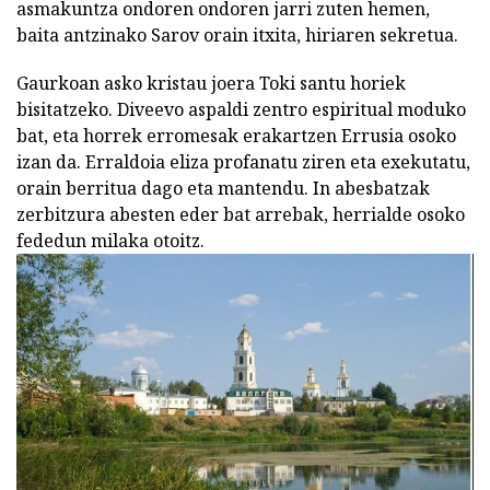
asmakuntza ondoren ondoren jarri zuten hemen,
baita antzinako Sarov orain itxita, hiriaren sekretua.
Gaurkoan asko kristau joera Toki santu horiek
bisitatzeko. Diveevo aspaldi zentro espiritual moduko
bat, eta horrek erromesak erakartzen Errusia osoko
izan da. Erraldoia eliza profanatu ziren eta exekutatu,
orain berritua dago eta mantendu. In abesbatzak
zerbitzura abesten eder bat arrebak, herrialde osoko
fededun milaka otoitz.