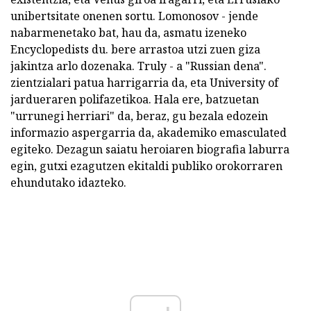
unibertsitate onenen sortu. Lomonosov - jende
nabarmenetako bat, hau da, asmatu izeneko
Encyclopedists du. bere arrastoa utzi zuen giza
jakintza arlo dozenaka. Truly - a "Russian dena".
zientzialari patua harrigarria da, eta University of
jardueraren polifazetikoa. Hala ere, batzuetan
"urrunegi herriari" da, beraz, gu bezala edozein
informazio aspergarria da, akademiko emasculated
egiteko. Dezagun saiatu heroiaren biografia laburra
egin, gutxi ezagutzen ekitaldi publiko orokorraren
ehundutako idazteko.