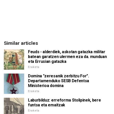
Similar articles
Feuds - alderdiek, askotan gatazka militar
batean garatzen ulermen eza da. munduan
eta Errusian gatazka
Eraketa
Domina "zeresanik zerbitzu For".
Departamenduko SESB Defentsa
Ministerioa domina
Eraketa
Laburbilduz: erreforma Stolipinek, bere
funtsa eta emaitzak
Eraketa