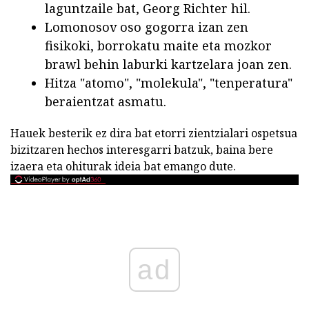
laguntzaile bat, Georg Richter hil.
Lomonosov oso gogorra izan zen
fisikoki, borrokatu maite eta mozkor
brawl behin laburki kartzelara joan zen.
Hitza "atomo", "molekula", "tenperatura"
beraientzat asmatu.
Hauek besterik ez dira bat etorri zientzialari ospetsua
bizitzaren hechos interesgarri batzuk, baina bere
izaera eta ohiturak ideia bat emango dute.
ad