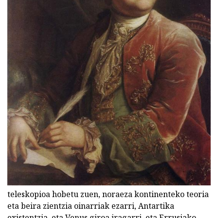
teleskopioa hobetu zuen, noraeza kontinenteko teoria
eta beira zientzia oinarriak ezarri, Antartika
existentzia, eta Venus giroa iragarri, eta Errusiako