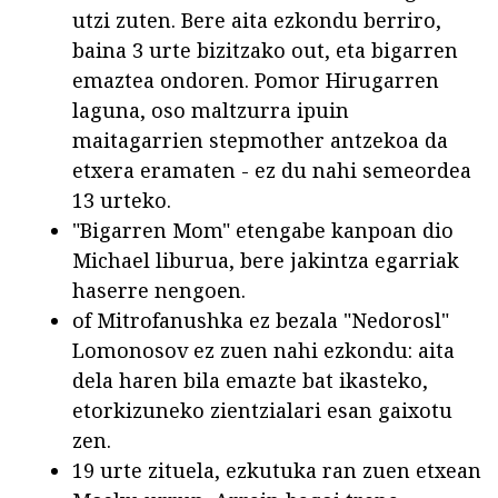
utzi zuten. Bere aita ezkondu berriro,
baina 3 urte bizitzako out, eta bigarren
emaztea ondoren. Pomor Hirugarren
laguna, oso maltzurra ipuin
maitagarrien stepmother antzekoa da
etxera eramaten - ez du nahi semeordea
13 urteko.
"Bigarren Mom" etengabe kanpoan dio
Michael liburua, bere jakintza egarriak
haserre nengoen.
of Mitrofanushka ez bezala "Nedorosl"
Lomonosov ez zuen nahi ezkondu: aita
dela haren bila emazte bat ikasteko,
etorkizuneko zientzialari esan gaixotu
zen.
19 urte zituela, ezkutuka ran zuen etxean