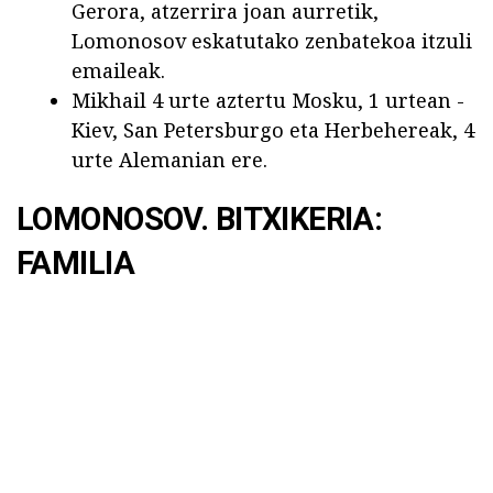
Gerora, atzerrira joan aurretik,
Lomonosov eskatutako zenbatekoa itzuli
emaileak.
Mikhail 4 urte aztertu Mosku, 1 urtean -
Kiev, San Petersburgo eta Herbehereak, 4
urte Alemanian ere.
LOMONOSOV. BITXIKERIA:
FAMILIA