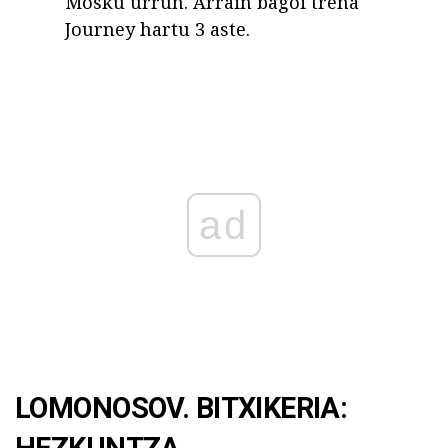
Mosku urrun. Arrain bagoi trena
Journey hartu 3 aste.
ad
LOMONOSOV. BITXIKERIA:
HEZKUNTZA