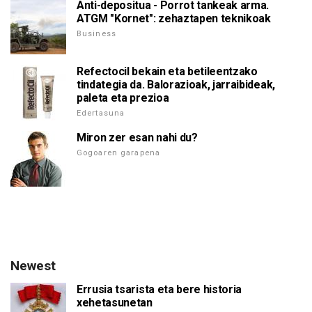
Anti-depositua - Porrot tankeak arma.
ATGM "Kornet": zehaztapen teknikoak
Business
Refectocil bekain eta betileentzako
tindategia da. Balorazioak, jarraibideak,
paleta eta prezioa
Edertasuna
Miron zer esan nahi du?
Gogoaren garapena
Newest
Errusia tsarista eta bere historia
xehetasunetan