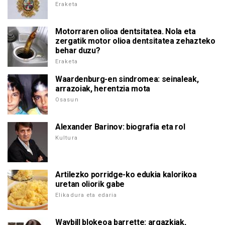
Eraketa
Motorraren olioa dentsitatea. Nola eta
zergatik motor olioa dentsitatea zehazteko
behar duzu?
Eraketa
Waardenburg-en sindromea: seinaleak,
arrazoiak, herentzia mota
Osasun
Alexander Barinov: biografia eta rol
Kultura
Artilezko porridge-ko edukia kalorikoa
uretan oliorik gabe
Elikadura eta edaria
Waybill blokeoa barrette: argazkiak,