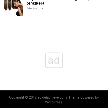
orrazkera
Edertasuna
ad
Copyright © 2018 eu.delachieve.com. Theme powered by
WordPress.