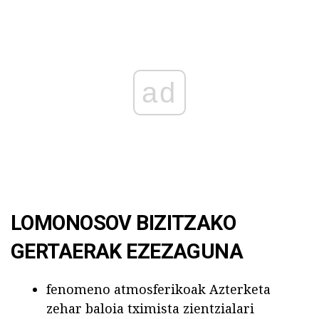
ad
LOMONOSOV BIZITZAKO
GERTAERAK EZEZAGUNA
fenomeno atmosferikoak Azterketa
zehar baloia tximista zientzialari