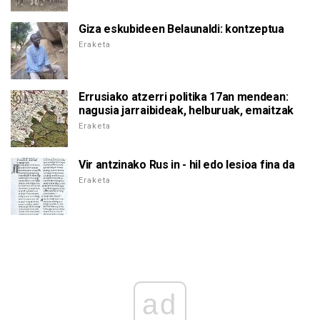
Giza eskubideen Belaunaldi: kontzeptua
Eraketa
Errusiako atzerri politika 17an mendean:
nagusia jarraibideak, helburuak, emaitzak
Eraketa
Vir antzinako Rus in - hil edo lesioa fina da
Eraketa
ad