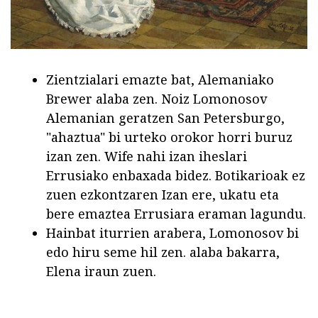
Zientzialari emazte bat, Alemaniako
Brewer alaba zen. Noiz Lomonosov
Alemanian geratzen San Petersburgo,
"ahaztua" bi urteko orokor horri buruz
izan zen. Wife nahi izan iheslari
Errusiako enbaxada bidez. Botikarioak ez
zuen ezkontzaren Izan ere, ukatu eta
bere emaztea Errusiara eraman lagundu.
Hainbat iturrien arabera, Lomonosov bi
edo hiru seme hil zen. alaba bakarra,
Elena iraun zuen.