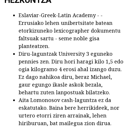
Eslaviar-Greek-Latin Academy - -
Errusiako lehen unibertsitate batean
etorkizuneko lexicographer dokumentu
faltsuak sartu - seme noble gisa
planteatzen.
Diru-laguntzak University 3 eguneko
pennies zen. Diru hori haragi kilo 1,5 edo
ogia kilogramo 4 erosi ahal izango duzu.
Ez dago nahikoa diru, beraz Michael,
gaur egungo ikasle askok bezala,
behartu zuten lanpostuak bilatzeko.
Aita Lomonosov cash-laguntza ez da
eskatutako. Baina bere herrikideek, nor
urtero etorri ziren arrainak, lehen
hiriburuan, bat mailegua zion dirua.