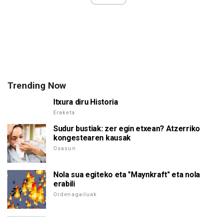
Trending Now
Itxura diru Historia
Eraketa
Sudur bustiak: zer egin etxean? Atzerriko
kongestearen kausak
Osasun
Nola sua egiteko eta "Maynkraft" eta nola
erabili
Ordenagailuak