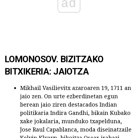
ad
LOMONOSOV. BIZITZAKO
BITXIKERIA: JAIOTZA
Mikhail Vasilievitx azaroaren 19, 1711 an
jaio zen. On urte ezberdinetan egun
berean jaio ziren destacados Indian
politikaria Indira Gandhi, bikain Kubako
xake jokalaria, munduko txapelduna,
Jose Raul Capablanca, moda diseinatzaile
Kelvin Klyayn, bikoitza Oscar irabazi