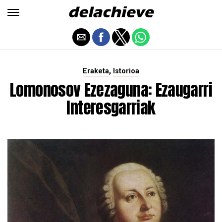
,
Eraketa
Istorioa
Lomonosov Ezezaguna: Ezaugarri
Interesgarriak