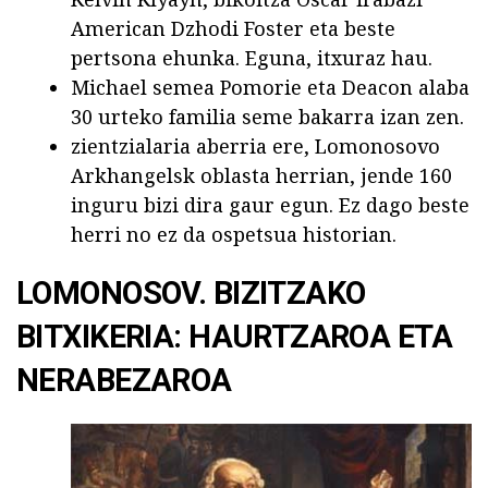
American Dzhodi Foster eta beste
pertsona ehunka. Eguna, itxuraz hau.
Michael semea Pomorie eta Deacon alaba
30 urteko familia seme bakarra izan zen.
zientzialaria aberria ere, Lomonosovo
Arkhangelsk oblasta herrian, jende 160
inguru bizi dira gaur egun. Ez dago beste
herri no ez da ospetsua historian.
LOMONOSOV. BIZITZAKO
BITXIKERIA: HAURTZAROA ETA
NERABEZAROA