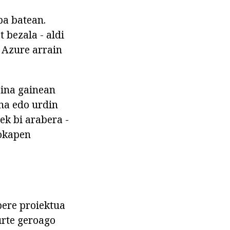
pa batean.
 bezala - aldi
- Azure arrain
aina gainean
na edo urdin
ek bi arabera -
kokapen
ere proiektua
 urte geroago