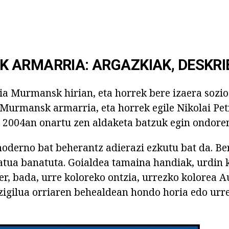
 ARMARRIA: ARGAZKIAK, DESKR
ia Murmansk hirian, eta horrek bere izaera sozio
. Murmansk armarria, eta horrek egile Nikolai Pet
 2004an onartu zen aldaketa batzuk egin ondore
moderno bat beherantz adierazi ezkutu bat da. Be
atua banatuta. Goialdea tamaina handiak, urdin 
r, bada, urre koloreko ontzia, urrezko kolorea A
 zigilua orriaren behealdean hondo horia edo urr