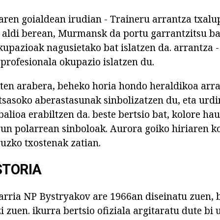
aren goialdean irudian - Traineru arrantza txalu
, aldi berean, Murmansk da portu garrantzitsu bat
kupazioak nagusietako bat islatzen da. arrantza 
 profesionala okupazio islatzen du.
aten arabera, beheko horia hondo heraldikoa arr
tsasoko aberastasunak sinbolizatzen du, eta urdi
alioa erabiltzen da. beste bertsio bat, kolore hau
gun polarrean sinboloak. Aurora goiko hiriaren 
uzko txostenak zatian.
STORIA
ria NP Bystryakov are 1966an diseinatu zuen, b
i zuen. ikurra bertsio ofiziala argitaratu dute bi