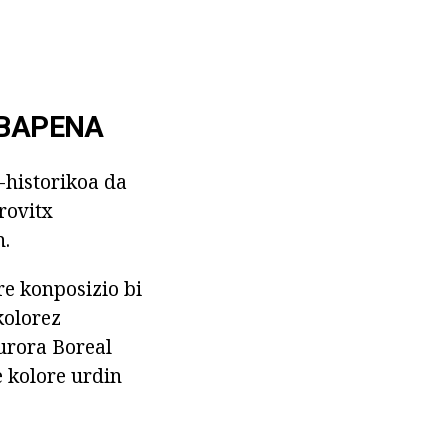
IBAPENA
-historikoa da
rovitx
n.
re konposizio bi
kolorez
urora Boreal
e kolore urdin