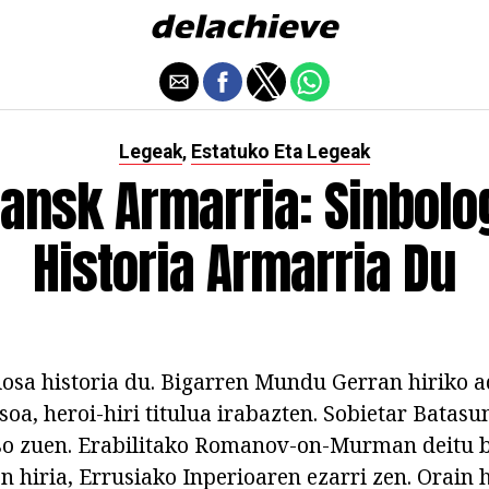
Legeak
Estatuko Eta Legeak
,
nsk Armarria: Sinbolog
Historia Armarria Du
sa historia du. Bigarren Mundu Gerran hiriko a
oa, heroi-hiri titulua irabazten. Sobietar Batasu
so zuen. Erabilitako Romanov-on-Murman deitu b
hiria, Errusiako Inperioaren ezarri zen. Orain h