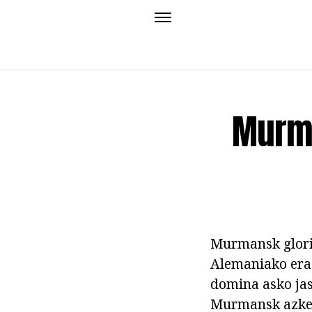
Murma
Murmansk glorio
Alemaniako eras
domina asko ja
Murmansk azken 