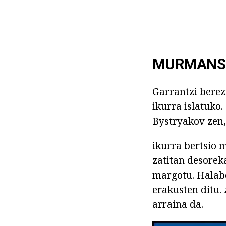
MURMANSK
Garrantzi berez
ikurra islatuko
Bystryakov zen,
ikurra bertsio 
zatitan desorek
margotu. Halabe
erakusten ditu.
arraina da.