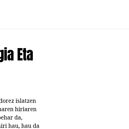
ia Eta
dorez islatzen
naren hiriaren
ehar da,
iri hau, hau da