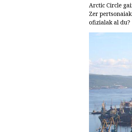
Arctic Circle g
Zer pertsonaia
ofizialak al du?