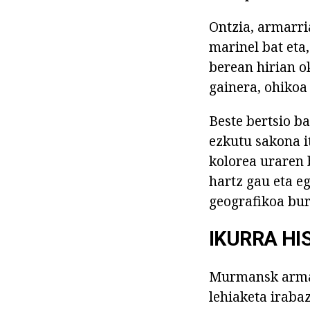
Ontzia, armarri
marinel bat eta
berean hirian o
gainera, ohikoa
Beste bertsio b
ezkutu sakona i
kolorea uraren b
hartz gau eta e
geografikoa bur
IKURRA HI
Murmansk armar
lehiaketa irabaz