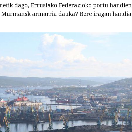
ainetik dago, Errusiako Federazioko portu handien
k Murmansk armarria dauka? Bere iragan handia