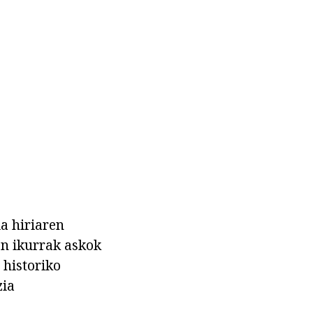
a hiriaren
en ikurrak askok
 historiko
zia