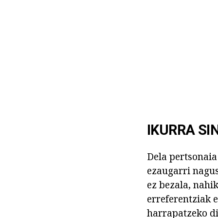
IKURRA SI
Dela pertsonai
ezaugarri nagus
ez bezala, nahi
erreferentziak e
harrapatzeko di