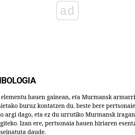
ad
NBOLOGIA
a elementu hauen gainean, eta Murmansk armarri
ietako buruz kontatzen du. beste bere pertsonai
ko argi dago, eta ez du urrutiko Murmansk iragan
giteko. Izan ere, pertsonaia hauen hiriaren esent
seinatuta daude.