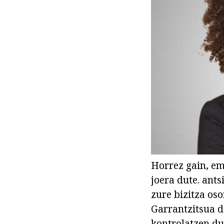
Horrez gain, e
joera dute. ant
zure bizitza os
Garrantzitsua d
kontrolatzen du