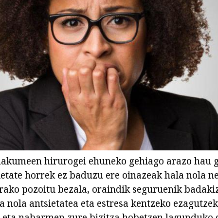
makumeen hirurogei ehuneko gehiago arazo hau 
sietate horrek ez baduzu ere oinazeak hala nola n
orako pozoitu bezala, oraindik seguruenik badaki
a nola antsietatea eta estresa kentzeko ezagutzek
 eta nabarmen zure bizitza hobetzen lagunduko 