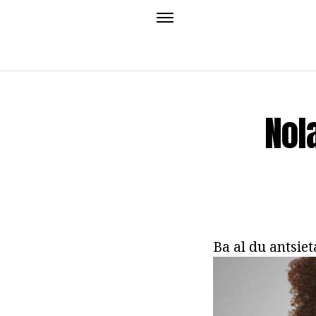
Nol
Ba al du antsie