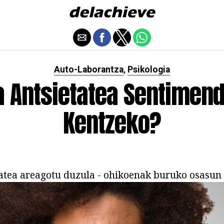
Auto-Laborantza
Psikologia
,
a Antsietatea Sentimen
Kentzeko?
tatea areagotu duzula - ohikoenak buruko osasun