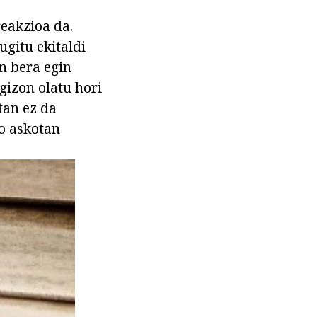
eakzioa da.
ugitu ekitaldi
en bera egin
gizon olatu hori
otan ez da
o askotan