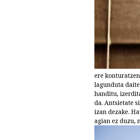
ere konturatzen
lagunduta daite
handitu, izerdit
da. Antsietate 
izan dezake. Ha
agian ez duzu, 