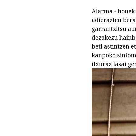
Alarma - honek 
adierazten bera 
garrantzitsu au
dezakezu hainba
beti astintzen e
kanpoko sintoma
itxuraz lasai ge