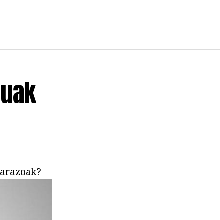
duak
 arazoak?