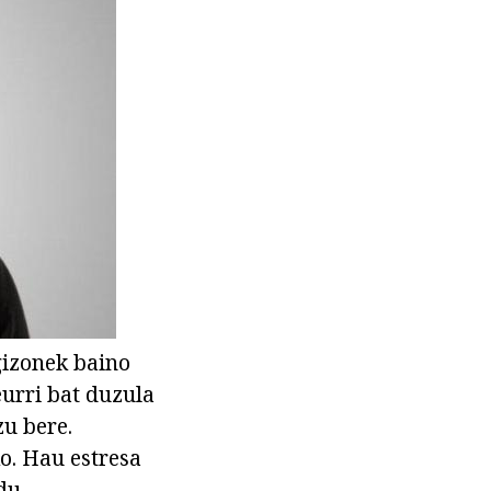
gizonek baino
eurri bat duzula
zu bere.
o. Hau estresa
du.