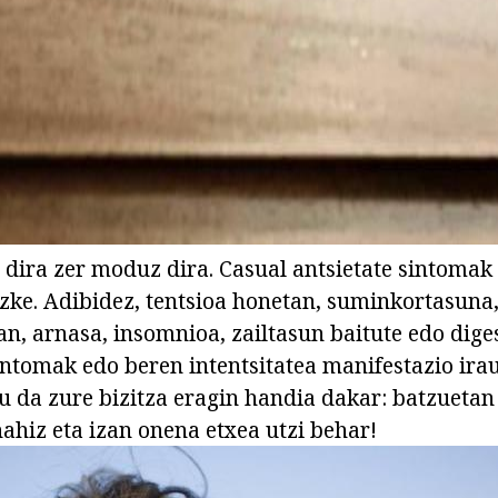
ad
 dira zer moduz dira. Casual antsietate sintomak
zke. Adibidez, tentsioa honetan, suminkortasuna,
an, arnasa, insomnioa, zailtasun baitute edo dige
sintomak edo beren intentsitatea manifestazio ir
u da zure bizitza eragin handia dakar: batzuetan
nahiz eta izan onena etxea utzi behar!