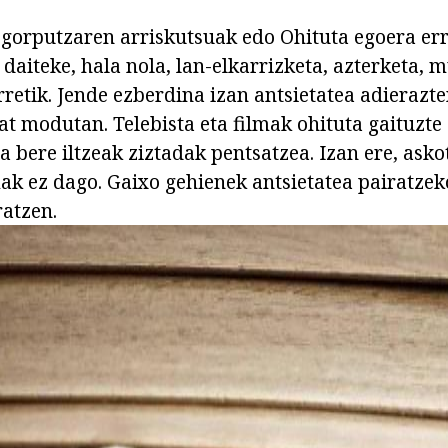
gorputzaren arriskutsuak edo Ohituta egoera err
daiteke, hala nola, lan-elkarrizketa, azterketa, m
rretik. Jende ezberdina izan antsietatea adierazt
t modutan. Telebista eta filmak ohituta gaituzte 
ta bere iltzeak ziztadak pentsatzea. Izan ere, ask
k ez dago. Gaixo gehienek antsietatea pairatzek
ratzen.