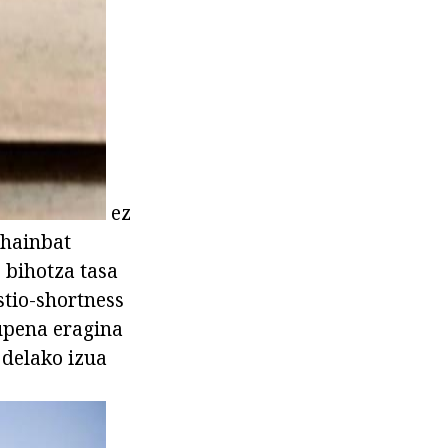
ez
 hainbat
 bihotza tasa
stio-shortness
aupena eragina
 delako izua