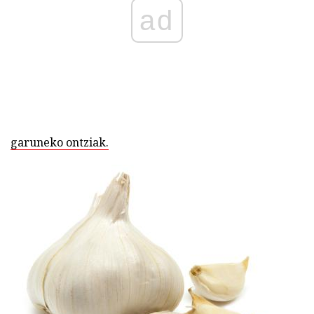
ad
garuneko ontziak.