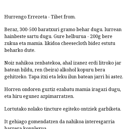
Hurrengo Errezeta - Tibet from.
Beraz, 300-500 baratxuri gramo behar dugu. lurrean
hainbeste sartu dugu. Gure helburua - 200g bere
zukua eta mamia. likidoa cheesecloth bidez estutu
beharko dute.
Noiz nahikoa zenbatekoa, ahal izanez erdi litroko jar
batean bildu, ren (beira) alkohol kopuru bera
gehitzeko. Tapa itxi eta leku ilun batean jarri bi astez.
Horren ondoren guztiz ezabatu mamia iragazi dugu,
eta hiru egunez azpimarratzen.
Lortutako nolako tincture egiteko ontziek garbiketa.
It gehiago gomendatzen da nahikoa interesgarria
harrera konplexua.