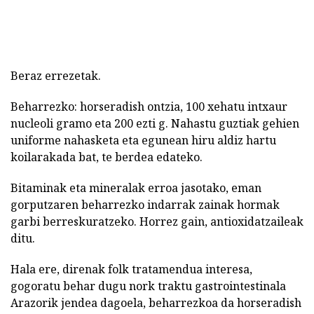
Beraz errezetak.
Beharrezko: horseradish ontzia, 100 xehatu intxaur
nucleoli gramo eta 200 ezti g. Nahastu guztiak gehien
uniforme nahasketa eta egunean hiru aldiz hartu
koilarakada bat, te berdea edateko.
Bitaminak eta mineralak erroa jasotako, eman
gorputzaren beharrezko indarrak zainak hormak
garbi berreskuratzeko. Horrez gain, antioxidatzaileak
ditu.
Hala ere, direnak folk tratamendua interesa,
gogoratu behar dugu nork traktu gastrointestinala
Arazorik jendea dagoela, beharrezkoa da horseradish