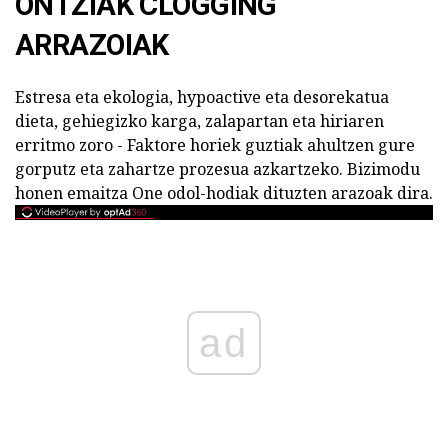
ONTZIAK CLOGGING
ARRAZOIAK
Estresa eta ekologia, hypoactive eta desorekatua
dieta, gehiegizko karga, zalapartan eta hiriaren
erritmo zoro - Faktore horiek guztiak ahultzen gure
gorputz eta zahartze prozesua azkartzeko. Bizimodu
honen emaitza One odol-hodiak dituzten arazoak dira.
ad