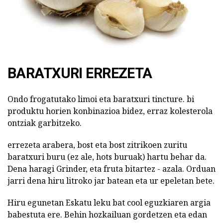
BARATXURI ERREZETA
Ondo frogatutako limoi eta baratxuri tincture. bi
produktu horien konbinazioa bidez, erraz kolesterola
ontziak garbitzeko.
errezeta arabera, bost eta bost zitrikoen zuritu
baratxuri buru (ez ale, hots buruak) hartu behar da.
Dena haragi Grinder, eta fruta bitartez - azala. Orduan
jarri dena hiru litroko jar batean eta ur epeletan bete.
Hiru egunetan Eskatu leku bat cool eguzkiaren argia
babestuta ere. Behin hozkailuan gordetzen eta edan