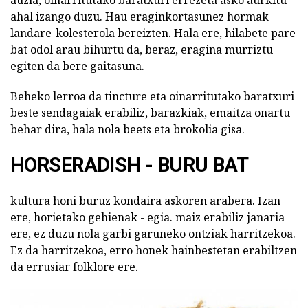
auzia, oinarritutako baratxuri errezeta asko aurkitu
ahal izango duzu. Hau eraginkortasunez hormak
landare-kolesterola bereizten. Hala ere, hilabete pare
bat odol arau bihurtu da, beraz, eragina murriztu
egiten da bere gaitasuna.
Beheko lerroa da tincture eta oinarritutako baratxuri
beste sendagaiak erabiliz, barazkiak, emaitza onartu
behar dira, hala nola beets eta brokolia gisa.
HORSERADISH - BURU BAT
kultura honi buruz kondaira askoren arabera. Izan
ere, horietako gehienak - egia. maiz erabiliz janaria
ere, ez duzu nola garbi garuneko ontziak harritzekoa.
Ez da harritzekoa, erro honek hainbestetan erabiltzen
da errusiar folklore ere.