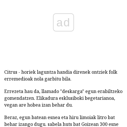
ad
Citrus - horiek laguntza handia direnek ontziek folk
erremedioak nola garbitu bila.
Errezeta hau da, llamado "deskarga" egun erabiltzeko
gomendatzen. Elikadura esklusiboki begetarianoa,
vegan are hobea izan behar du.
Beraz, egun batean esnea eta hiru limoiak litro bat
behar izango dugu. sabela huts bat Goizean 300 esne