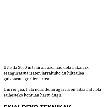
Uste da 2030 urtean arrazoi hau dela bakarrik
esanguratsua izaten jarraituko du hiltzailea
gaixotasun guztien artean.
Hurrengoa, hala nola, deitoragarria emaitza bat nola
saihesteko kontuan hartu dugu.