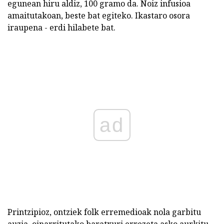
egunean hiru aldiz, 100 gramo da. Noiz infusioa
amaitutakoan, beste bat egiteko. Ikastaro osora
iraupena - erdi hilabete bat.
ad
Printzipioz, ontziek folk erremedioak nola garbitu