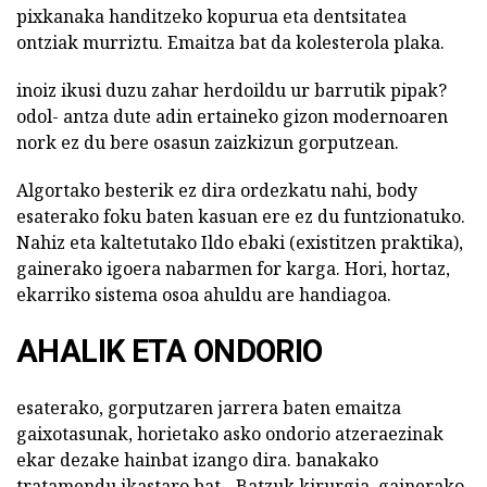
pixkanaka handitzeko kopurua eta dentsitatea
ontziak murriztu. Emaitza bat da kolesterola plaka.
inoiz ikusi duzu zahar herdoildu ur barrutik pipak?
odol- antza dute adin ertaineko gizon modernoaren
nork ez du bere osasun zaizkizun gorputzean.
Algortako besterik ez dira ordezkatu nahi, body
esaterako foku baten kasuan ere ez du funtzionatuko.
Nahiz eta kaltetutako Ildo ebaki (existitzen praktika),
gainerako igoera nabarmen for karga. Hori, hortaz,
ekarriko sistema osoa ahuldu are handiagoa.
AHALIK ETA ONDORIO
esaterako, gorputzaren jarrera baten emaitza
gaixotasunak, horietako asko ondorio atzeraezinak
ekar dezake hainbat izango dira. banakako
tratamendu ikastaro bat - Batzuk kirurgia, gainerako