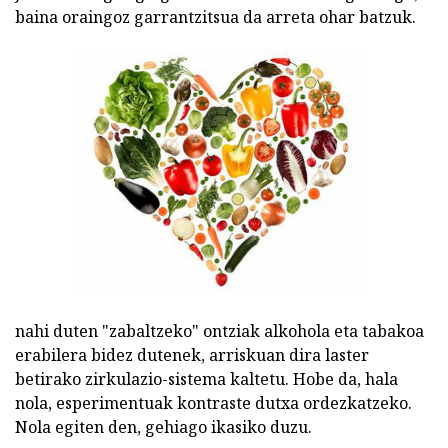
baina oraingoz garrantzitsua da arreta ohar batzuk.
nahi duten "zabaltzeko" ontziak alkohola eta tabakoa
erabilera bidez dutenek, arriskuan dira laster
betirako zirkulazio-sistema kaltetu. Hobe da, hala
nola, esperimentuak kontraste dutxa ordezkatzeko.
Nola egiten den, gehiago ikasiko duzu.