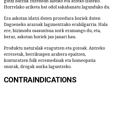
gutxi batzuk zuzenean alboko eta atzeko izateko.
Horrelako ariketa bat odol sakabanatu lagunduko du.
Era askotan idatzi duten prozedura horiek duten
Dagoeneko arazoak lagunentzako erabilgarria. Hala
ere, bizimodu osasuntsua nork eramango du, eta,
beraz, askotan horiek jan janari hau.
Produktu naturalak ezagutzen eta gozoak. Antzeko
errezetak, berrikuspen arabera epaitzen,
konturatzen folk erremedioak eta homeopatia
onurak, drogak aurka laguntzeko.
CONTRAINDICATIONS