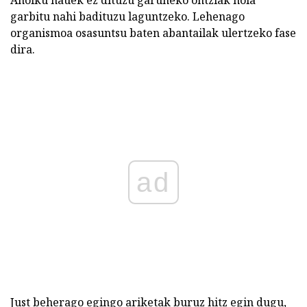
garbitu nahi badituzu laguntzeko. Lehenago
organismoa osasuntsu baten abantailak ulertzeko fase
dira.
ad
Just beherago egingo ariketak buruz hitz egin dugu,