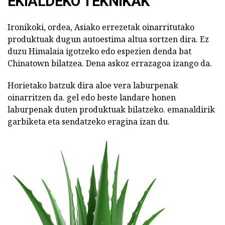
EKIALDEKO TEKNIKAK
Ironikoki, ordea, Asiako errezetak oinarritutako
produktuak dugun autoestima altua sortzen dira. Ez
duzu Himalaia igotzeko edo espezien denda bat
Chinatown bilatzea. Dena askoz errazagoa izango da.
Horietako batzuk dira aloe vera laburpenak
oinarritzen da. gel edo beste landare honen
laburpenak duten produktuak bilatzeko. emanaldirik
garbiketa eta sendatzeko eragina izan du.