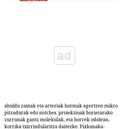
ad
ahuldu zainak eta arteriak hormak agertzen mikro
pitzadurak edo notches. proiekzioak horietarako
zurrunak gantz molekulak, eta horrek odolean,
korrika txirrindularitza daitezke. Pixkanaka-