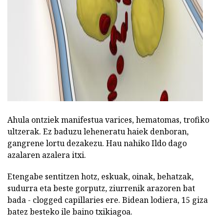
ad
Ahula ontziek manifestua varices, hematomas, trofiko
ultzerak. Ez baduzu leheneratu haiek denboran,
gangrene lortu dezakezu. Hau nahiko Ildo dago
azalaren azalera itxi.
Etengabe sentitzen hotz, eskuak, oinak, behatzak,
sudurra eta beste gorputz, ziurrenik arazoren bat
bada - clogged capillaries ere. Bidean lodiera, 15 giza
batez besteko ile baino txikiagoa.