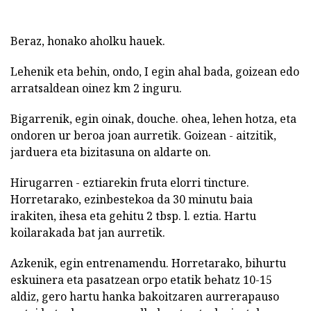
Beraz, honako aholku hauek.
Lehenik eta behin, ondo, I egin ahal bada, goizean edo
arratsaldean oinez km 2 inguru.
Bigarrenik, egin oinak, douche. ohea, lehen hotza, eta
ondoren ur beroa joan aurretik. Goizean - aitzitik,
jarduera eta bizitasuna on aldarte on.
Hirugarren - eztiarekin fruta elorri tincture.
Horretarako, ezinbestekoa da 30 minutu baia
irakiten, ihesa eta gehitu 2 tbsp. l. eztia. Hartu
koilarakada bat jan aurretik.
Azkenik, egin entrenamendu. Horretarako, bihurtu
eskuinera eta pasatzean orpo etatik behatz 10-15
aldiz, gero hartu hanka bakoitzaren aurrerapauso