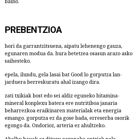
baino.
PREBENTZIOA
hori da garrantzitsuena, aipatu lehenengo gauza,
egunaren modua da. hura betetzea osasun arazo asko
saihesteko.
epela, ilundu, gela lasai bat Good lo gorputza lan-
jarduera berreskuratu ahal izango dira.
zati txikiak bost edo sei aldiz eguneko bitamina-
mineral konplexu batera ere nutritiboa janaria
beharrezkoa eraikinaren materialak eta energia
emango. gorputza ez da gose bada, erreserba osorik
egongo da. Ondorioz, arteria ez ahultzeko.
Aholku hauek ez dituzu garuneko ontziak nola