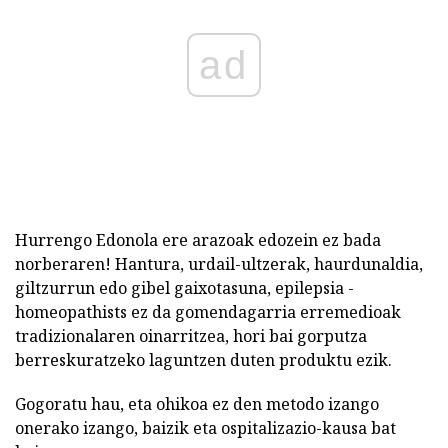
ad
Hurrengo Edonola ere arazoak edozein ez bada
norberaren! Hantura, urdail-ultzerak, haurdunaldia,
giltzurrun edo gibel gaixotasuna, epilepsia -
homeopathists ez da gomendagarria erremedioak
tradizionalaren oinarritzea, hori bai gorputza
berreskuratzeko laguntzen duten produktu ezik.
Gogoratu hau, eta ohikoa ez den metodo izango
onerako izango, baizik eta ospitalizazio-kausa bat