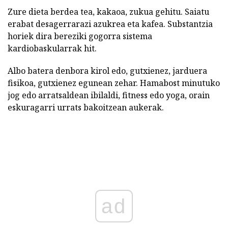
Zure dieta berdea tea, kakaoa, zukua gehitu. Saiatu
erabat desagerrarazi azukrea eta kafea. Substantzia
horiek dira bereziki gogorra sistema
kardiobaskularrak hit.
Albo batera denbora kirol edo, gutxienez, jarduera
fisikoa, gutxienez egunean zehar. Hamabost minutuko
jog edo arratsaldean ibilaldi, fitness edo yoga, orain
eskuragarri urrats bakoitzean aukerak.
ad