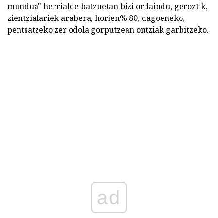
mundua" herrialde batzuetan bizi ordaindu, geroztik,
zientzialariek arabera, horien% 80, dagoeneko,
pentsatzeko zer odola gorputzean ontziak garbitzeko.
ad