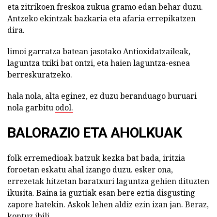
eta zitrikoen freskoa zukua gramo edan behar duzu.
Antzeko ekintzak bazkaria eta afaria errepikatzen
dira.
limoi garratza batean jasotako Antioxidatzaileak,
laguntza txiki bat ontzi, eta haien laguntza-esnea
berreskuratzeko.
hala nola, alta eginez, ez duzu beranduago buruari
nola garbitu
odol.
BALORAZIO ETA AHOLKUAK
folk erremedioak batzuk kezka bat bada, iritzia
foroetan eskatu ahal izango duzu. esker ona,
errezetak hitzetan baratxuri laguntza gehien dituzten
ikusita. Baina ia guztiak esan bere eztia disgusting
zapore batekin. Askok lehen aldiz ezin izan jan. Beraz,
kontuz ibili.