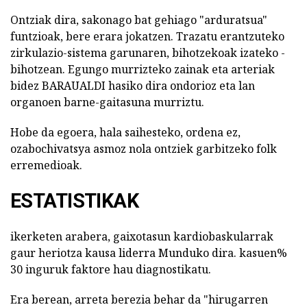
Ontziak dira, sakonago bat gehiago "arduratsua"
funtzioak, bere erara jokatzen. Trazatu erantzuteko
zirkulazio-sistema garunaren, bihotzekoak izateko -
bihotzean. Egungo murrizteko zainak eta arteriak
bidez BARAUALDI hasiko dira ondorioz eta lan
organoen barne-gaitasuna murriztu.
Hobe da egoera, hala saihesteko, ordena ez,
ozabochivatsya asmoz nola ontziek garbitzeko folk
erremedioak.
ESTATISTIKAK
ikerketen arabera, gaixotasun kardiobaskularrak
gaur heriotza kausa liderra Munduko dira. kasuen%
30 inguruk faktore hau diagnostikatu.
Era berean, arreta berezia behar da "hirugarren