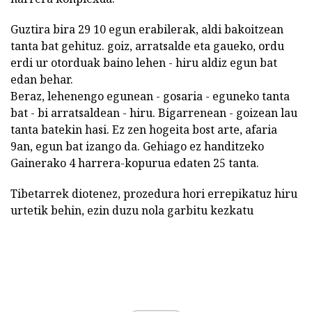
Guztira bira 29 10 egun erabilerak, aldi bakoitzean
tanta bat gehituz. goiz, arratsalde eta gaueko, ordu
erdi ur otorduak baino lehen - hiru aldiz egun bat
edan behar.
Beraz, lehenengo egunean - gosaria - eguneko tanta
bat - bi arratsaldean - hiru. Bigarrenean - goizean lau
tanta batekin hasi. Ez zen hogeita bost arte, afaria
9an, egun bat izango da. Gehiago ez handitzeko
Gainerako 4 harrera-kopurua edaten 25 tanta.
Tibetarrek diotenez, prozedura hori errepikatuz hiru
urtetik behin, ezin duzu nola garbitu kezkatu