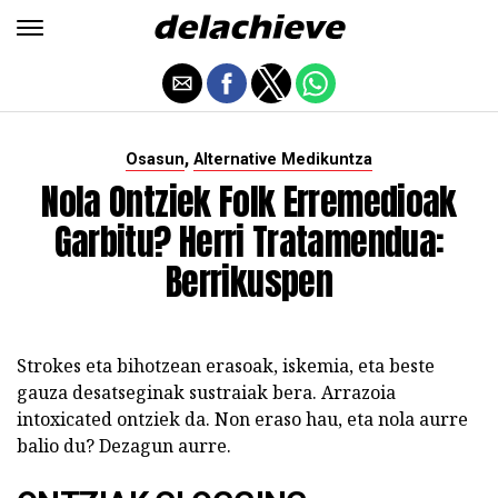
,
Osasun
Alternative Medikuntza
Nola Ontziek Folk Erremedioak
Garbitu? Herri Tratamendua:
Berrikuspen
Strokes eta bihotzean erasoak, iskemia, eta beste
gauza desatseginak sustraiak bera. Arrazoia
intoxicated ontziek da. Non eraso hau, eta nola aurre
balio du? Dezagun aurre.