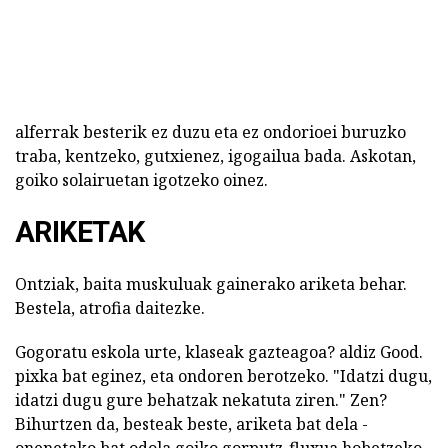
alferrak besterik ez duzu eta ez ondorioei buruzko
traba, kentzeko, gutxienez, igogailua bada. Askotan,
goiko solairuetan igotzeko oinez.
ARIKETAK
Ontziak, baita muskuluak gainerako ariketa behar.
Bestela, atrofia daitezke.
Gogoratu eskola urte, klaseak gazteagoa? aldiz Good.
pixka bat eginez, eta ondoren berotzeko. "Idatzi dugu,
idatzi dugu gure behatzak nekatuta ziren." Zen?
Bihurtzen da, besteak beste, ariketa bat dela -
onenetako bat odola goiko gorputz-fluxua hobetzeko.