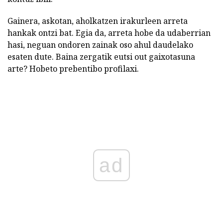
Gainera, askotan, aholkatzen irakurleen arreta
hankak ontzi bat. Egia da, arreta hobe da udaberrian
hasi, neguan ondoren zainak oso ahul daudelako
esaten dute. Baina zergatik eutsi out gaixotasuna
arte? Hobeto prebentibo profilaxi.
ad