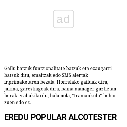
ad
Gailu batzuk funtzionalitate batzuk eta ezaugarri
batzuk ditu, emaitzak edo SMS alertak
inprimaketaren bezala. Horrelako gailuak dira,
jakina, garestiagoak dira, baina manager guztietan
berak erabakiko du, hala nola, "tramankulu" behar
zuen edo ez.
EREDU POPULAR ALCOTESTER