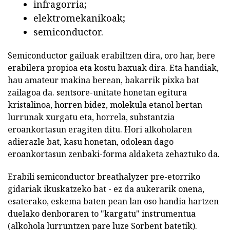
infragorria;
elektromekanikoak;
semiconductor.
Semiconductor gailuak erabiltzen dira, oro har, bere
erabilera propioa eta kostu baxuak dira. Eta handiak,
hau amateur makina berean, bakarrik pixka bat
zailagoa da. sentsore-unitate honetan egitura
kristalinoa, horren bidez, molekula etanol bertan
lurrunak xurgatu eta, horrela, substantzia
eroankortasun eragiten ditu. Hori alkoholaren
adierazle bat, kasu honetan, odolean dago
eroankortasun zenbaki-forma aldaketa zehaztuko da.
Erabili semiconductor breathalyzer pre-etorriko
gidariak ikuskatzeko bat - ez da aukerarik onena,
esaterako, eskema baten pean lan oso handia hartzen
duelako denboraren to "kargatu" instrumentua
(alkohola lurruntzen pare luze Sorbent batetik).