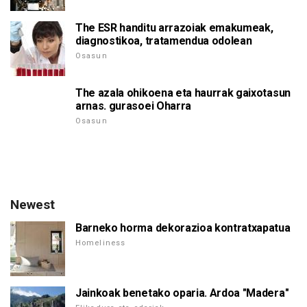
The ESR handitu arrazoiak emakumeak,
diagnostikoa, tratamendua odolean
Osasun
The azala ohikoena eta haurrak gaixotasun
arnas. gurasoei Oharra
Osasun
Newest
Barneko horma dekorazioa kontratxapatua
Homeliness
Jainkoak benetako oparia. Ardoa "Madera"