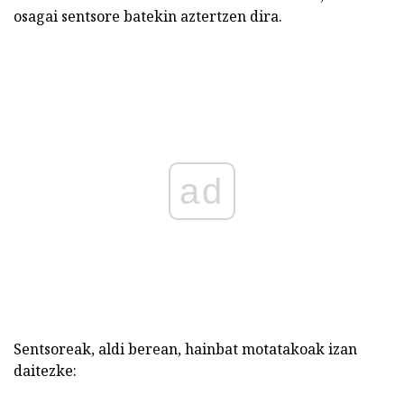
osagai sentsore batekin aztertzen dira.
ad
Sentsoreak, aldi berean, hainbat motatakoak izan
daitezke: