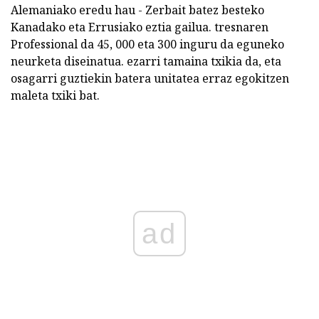
Alemaniako eredu hau - Zerbait batez besteko
Kanadako eta Errusiako eztia gailua. tresnaren
Professional da 45, 000 eta 300 inguru da eguneko
neurketa diseinatua. ezarri tamaina txikia da, eta
osagarri guztiekin batera unitatea erraz egokitzen
maleta txiki bat.
ad