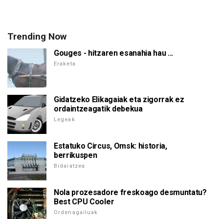
Trending Now
Gouges - hitzaren esanahia hau ...
Eraketa
Gidatzeko Elikagaiak eta zigorrak ez
ordaintzeagatik debekua
Legeak
Estatuko Circus, Omsk: historia,
berrikuspen
Bidaiatzea
Nola prozesadore freskoago desmuntatu?
Best CPU Cooler
Ordenagailuak