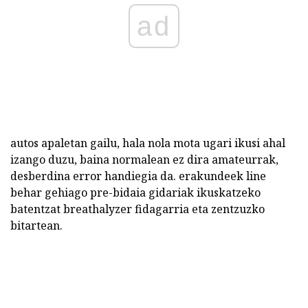
ad
autos apaletan gailu, hala nola mota ugari ikusi ahal
izango duzu, baina normalean ez dira amateurrak,
desberdina error handiegia da. erakundeek line
behar gehiago pre-bidaia gidariak ikuskatzeko
batentzat breathalyzer fidagarria eta zentzuzko
bitartean.