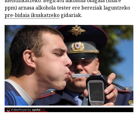
identifikatzeko. Begiratu alkohola osagaia (share
ppm) arnasa alkohola tester ere bereziak laguntzeko
pre-bidaia ikuskatzeko
gidariak.