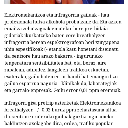
Elektromekanikoa eta infragorria gailuak - hau
profesionala hutsa alkohola probatzaile da. Eta azken
emaitza zehatzagoak emateko. bere pre-bidaia
gidariak ikuskatzeko baten core breathalyzer
infragorria berean espektrografoan hori xurgapena
uhin espezifikoak (- etanola kasu honetan) diseinatu
da. sentsore hau arazo bakarra - inguruneko
tenperatura sentsibilitatea bat, eta, beraz, aire
zabalean, adibidez, langileen trafikoa eskuetan,
esaterako, gailu baten error handi bat emango dizu.
gailua esparrua nagusia - klinikak da, laborategiak
eta garraio-enpresak. Gailu error 0,01 ppm eremuak.
infragorri gisa pretrip azterketak Elektromekanikoa
breathalyzer, +/- 0,02 buruz ppm zehaztasuna altua
du. sentsore esaterako gailuak guztiz inguruneko
baldintzen axolagabe dira, ordea, trafiko popular