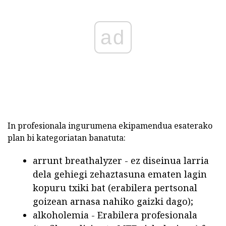
ad
In profesionala ingurumena ekipamendua esaterako
plan bi kategoriatan banatuta:
arrunt breathalyzer - ez diseinua larria
dela gehiegi zehaztasuna ematen lagin
kopuru txiki bat (erabilera pertsonal
goizean arnasa nahiko gaizki dago);
alkoholemia - Erabilera profesionala