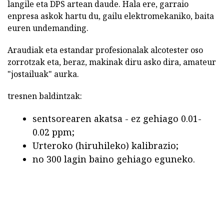
langile eta DPS artean daude. Hala ere, garraio
enpresa askok hartu du, gailu elektromekaniko, baita
euren undemanding.
Araudiak eta estandar profesionalak alcotester oso
zorrotzak eta, beraz, makinak diru asko dira, amateur
"jostailuak" aurka.
tresnen baldintzak:
sentsorearen akatsa - ez gehiago 0.01-
0.02 ppm;
Urteroko (hiruhileko) kalibrazio;
no 300 lagin baino gehiago eguneko.