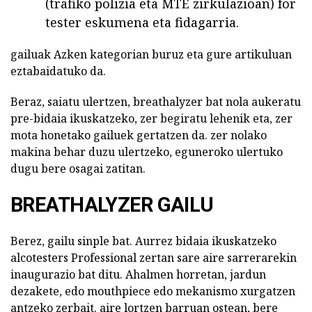
(trafiko polizia eta MTE zirkulazioan) for
tester eskumena eta fidagarria.
gailuak Azken kategorian buruz eta gure artikuluan
eztabaidatuko da.
Beraz, saiatu ulertzen, breathalyzer bat nola aukeratu
pre-bidaia ikuskatzeko, zer begiratu lehenik eta, zer
mota honetako gailuek gertatzen da. zer nolako
makina behar duzu ulertzeko, eguneroko ulertuko
dugu bere osagai zatitan.
BREATHALYZER GAILU
Berez, gailu sinple bat. Aurrez bidaia ikuskatzeko
alcotesters Professional zertan sare aire sarrerarekin
inaugurazio bat ditu. Ahalmen horretan, jardun
dezakete, edo mouthpiece edo mekanismo xurgatzen
antzeko zerbait. aire lortzen barruan ostean, bere