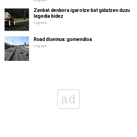
Legeak
Zenbat denbora igarotze bat gidatzen duzu
legedia bidez
Legeak
Road diseinua: gomendioa
Legeak
ad