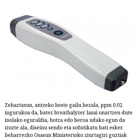
Zehaztasun, antzeko beste gailu bezala, ppm 0.02
ingurukoa da, batez breathalyzer lasai onartzen dute
inolako eguraldia, hotza edo beroa udako egun da
izozte ala, diseinu sendo eta sofistikatu bati esker.
beharrezko Osasun Ministerioko ziurtagiri guztiak