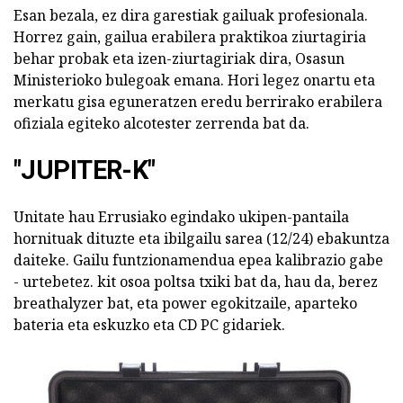
Esan bezala, ez dira garestiak gailuak profesionala.
Horrez gain, gailua erabilera praktikoa ziurtagiria
behar probak eta izen-ziurtagiriak dira, Osasun
Ministerioko bulegoak emana. Hori legez onartu eta
merkatu gisa eguneratzen eredu berrirako erabilera
ofiziala egiteko alcotester zerrenda bat da.
"JUPITER-K"
Unitate hau Errusiako egindako ukipen-pantaila
hornituak dituzte eta ibilgailu sarea (12/24) ebakuntza
daiteke. Gailu funtzionamendua epea kalibrazio gabe
- urtebetez. kit osoa poltsa txiki bat da, hau da, berez
breathalyzer bat, eta power egokitzaile, aparteko
bateria eta eskuzko eta CD PC gidariek.