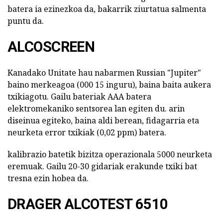
batera ia ezinezkoa da, bakarrik ziurtatua salmenta
puntu da.
ALCOSCREEN
Kanadako Unitate hau nabarmen Russian "Jupiter"
baino merkeagoa (000 15 inguru), baina baita aukera
txikiagotu. Gailu bateriak AAA batera
elektromekaniko sentsorea lan egiten du. arin
diseinua egiteko, baina aldi berean, fidagarria eta
neurketa error txikiak (0,02 ppm) batera.
kalibrazio batetik bizitza operazionala 5000 neurketa
eremuak. Gailu 20-30 gidariak erakunde txiki bat
tresna ezin hobea da.
DRAGER ALCOTEST 6510