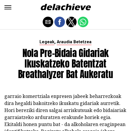
,
Legeak
Araudia Betetzea
Nola Pre-Bidaia Gidariak
Ikuskatzeko Batentzat
Breathalyzer Bat Aukeratu
garraio komertziala enpresen jabeek beharrezkoak
dira hegaldi bakoitzeko ikuskatu gidariak aurretik.
Hori bereziki diren salgai arriskutsuak edo bidaiariak
garraiatzeko arduratzen erakunde horiek egia.
Ekitaldi honen puntu bat - da alkoholaren eraginpean