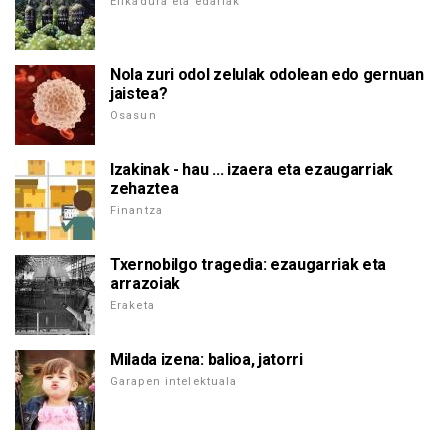
Elikadura eta edariak
Nola zuri odol zelulak odolean edo gernuan
jaistea?
Osasun
Izakinak - hau ... izaera eta ezaugarriak
zehaztea
Finantza
Txernobilgo tragedia: ezaugarriak eta
arrazoiak
Eraketa
Milada izena: balioa, jatorri
Garapen intelektuala