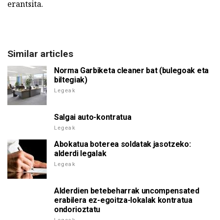
erantsita.
Similar articles
Norma Garbiketa cleaner bat (bulegoak eta
biltegiak)
Legeak
Salgai auto-kontratua
Legeak
Abokatua boterea soldatak jasotzeko:
alderdi legalak
Legeak
Alderdien betebeharrak uncompensated
erabilera ez-egoitza-lokalak kontratua
ondorioztatu