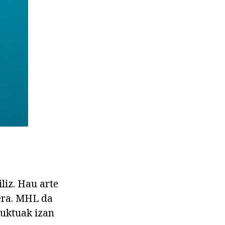
liz. Hau arte
era. MHL da
duktuak izan