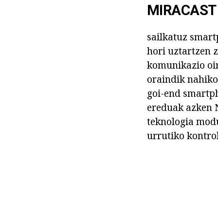
MIRACAST
sailkatuz smart
hori uztartzen z
komunikazio oin
oraindik nahiko
goi-end smartph
ereduak azken N
teknologia modu
urrutiko kontrol