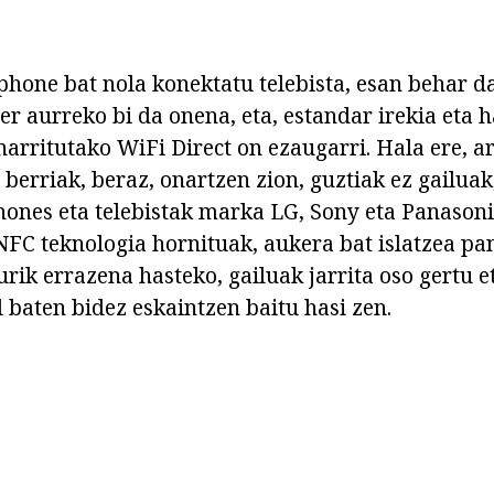
phone bat nola konektatu telebista, esan behar d
er aurreko bi da onena, eta, estandar irekia eta 
arritutako WiFi Direct on ezaugarri. Hala ere, ar
 berriak, beraz, onartzen zion, guztiak ez gailuak
ones eta telebistak marka LG, Sony eta Panasonic
FC teknologia hornituak, aukera bat islatzea pan
rik errazena hasteko, gailuak jarrita oso gertu e
 baten bidez eskaintzen baitu hasi zen.