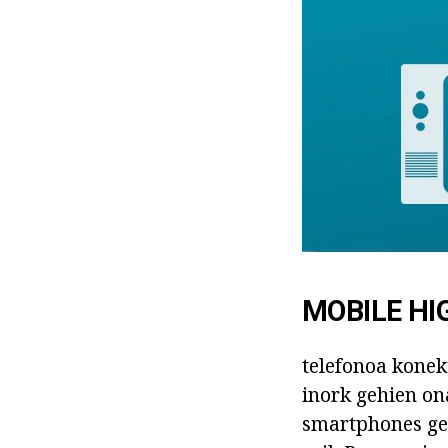
MOBILE HI
telefonoa konekt
inork gehien on
smartphones geh