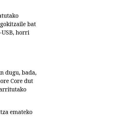
atutako
gokitzaile bat
-USB, horri
in dugu, bada,
dore Core dut
arritutako
ntza emateko