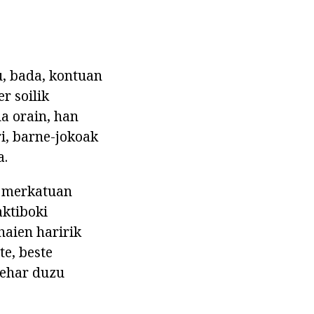
u, bada, kontuan
r soilik
na orain, han
ri, barne-jokoak
a.
a merkatuan
aktiboki
haien haririk
e, beste
behar duzu