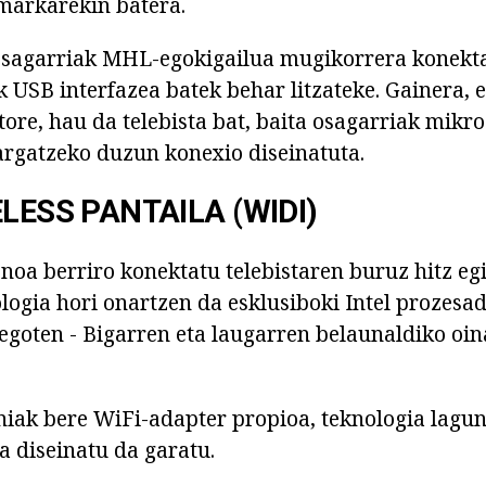
markarekin batera.
 osagarriak MHL-egokigailua mugikorrera konekt
 USB interfazea batek behar litzateke. Gainera, e
re, hau da telebista bat, baita osagarriak mikro
kargatzeko duzun konexio diseinatuta.
ELESS PANTAILA (WIDI)
onoa berriro konektatu telebistaren buruz hitz eg
logia hori onartzen da esklusiboki Intel prozesa
goten - Bigarren eta laugarren belaunaldiko oin
iak bere WiFi-adapter propioa, teknologia lagu
 diseinatu da garatu.