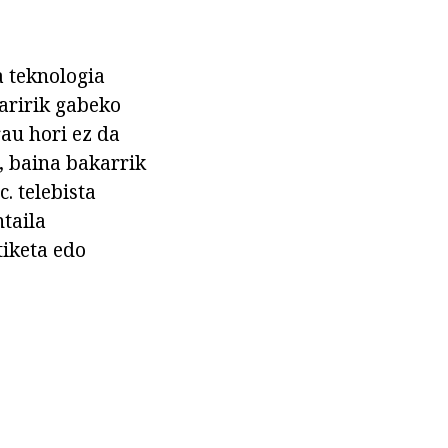
a teknologia
haririk gabeko
au hori ez da
, baina bakarrik
. telebista
taila
tiketa edo