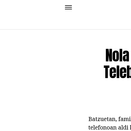
Nola
Tele
Batzuetan, fami
telefonoan aldi