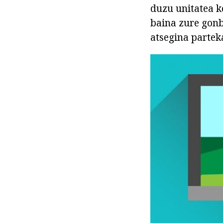
duzu unitatea k
baina zure gonb
atsegina partek