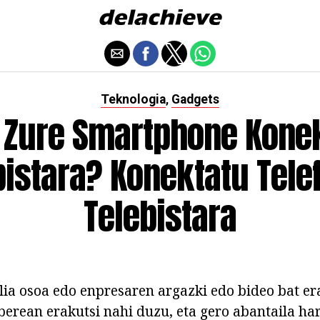
Teknologia
Gadgets
,
 Zure Smartphone Kone
bistara? Konektatu Tele
Telebistara
lia osoa edo enpresaren argazki edo bideo bat er
 berean erakutsi nahi duzu, eta gero abantaila ha