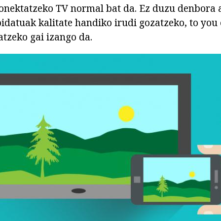
onektatzeko TV normal bat da. Ez duzu denbora 
idatuak kalitate handiko irudi gozatzeko, to you
atzeko gai izango da.