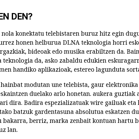
EN DEN?
nola konektatu telebistaren buruz hitz egin dug
urrez honen helburua DLNA teknologia horri eske
argazkiak, bideoak edo musika erabiltzen da. Bai
ea teknologia da, asko zabaldu edukien eskuragar
zmen handiko aplikazioak, estereo lagunduta sort
 hainbat modutan une telebista, gaur elektronik
skaintzen duelako arlo honetan. aukera guztiak 
ari dira. Badira espezializatuak wire gailuak eta 
tako batzuk gardentasuna absolutua eskatzen dut
 bakarra, berriz, marka zenbait kontuan hartu 
z lan.