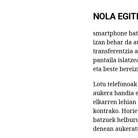
NOLA EGIT
smartphone bat 
izan behar da a
transferentzia 
pantaila islatz
eta beste berei
Lotu telefonoak
aukera handia e
elkarren lehian 
kontrako. Horie
batzuek helburu
denean aukeratu