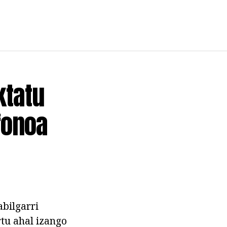
ktatu
fonoa
abilgarri
rtu ahal izango