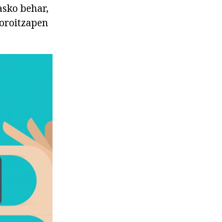
asko behar,
 oroitzapen