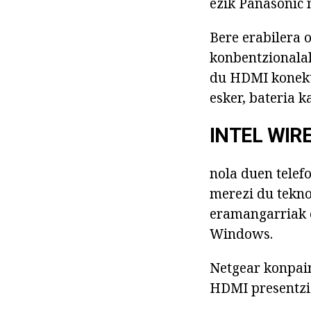
ezik Panasonic 
Bere erabilera
konbentzionalak
du HDMI konekto
esker, bateria 
INTEL WIR
nola duen telef
merezi du tekno
eramangarriak e
Windows.
Netgear konpain
HDMI presentzia