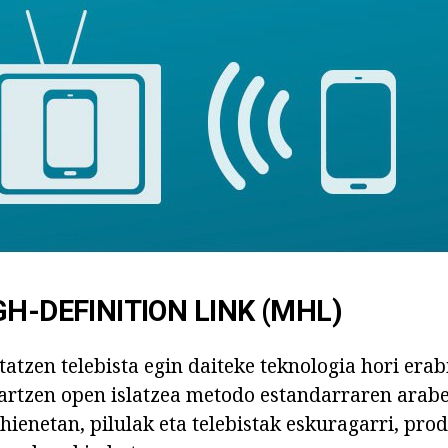
GH-DEFINITION LINK (MHL)
atzen telebista egin daiteke teknologia hori erabi
artzen open islatzea metodo estandarraren arab
ienetan, pilulak eta telebistak eskuragarri, pro