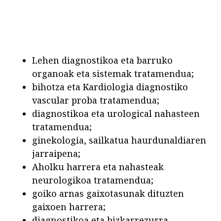
Lehen diagnostikoa eta barruko
organoak eta sistemak tratamendua;
bihotza eta Kardiologia diagnostiko
vascular proba tratamendua;
diagnostikoa eta urological nahasteen
tratamendua;
ginekologia, sailkatua haurdunaldiaren
jarraipena;
Aholku harrera eta nahasteak
neurologikoa tratamendua;
goiko arnas gaixotasunak dituzten
gaixoen harrera;
diagnostikoa eta bizkarrezurra