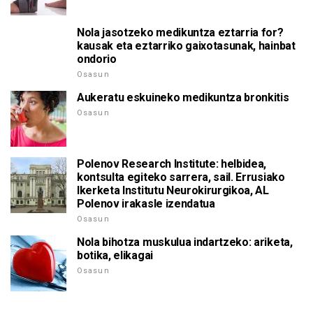
Nola jasotzeko medikuntza eztarria for?
kausak eta eztarriko gaixotasunak, hainbat
ondorio
Osasun
Aukeratu eskuineko medikuntza bronkitis
Osasun
Polenov Research Institute: helbidea,
kontsulta egiteko sarrera, sail. Errusiako
Ikerketa Institutu Neurokirurgikoa, AL
Polenov irakasle izendatua
Osasun
Nola bihotza muskulua indartzeko: ariketa,
botika, elikagai
Osasun