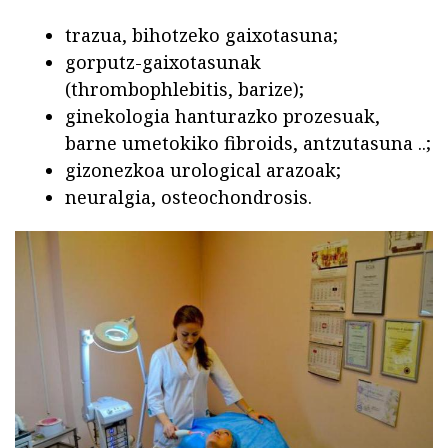
trazua, bihotzeko gaixotasuna;
gorputz-gaixotasunak
(thrombophlebitis, barize);
ginekologia hanturazko prozesuak,
barne umetokiko fibroids, antzutasuna ..;
gizonezkoa urological arazoak;
neuralgia, osteochondrosis.