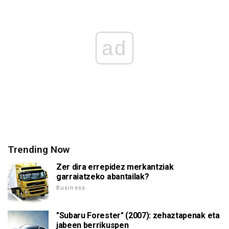
ad
Trending Now
Zer dira errepidez merkantziak
garraiatzeko abantailak?
Business
"Subaru Forester" (2007): zehaztapenak eta
jabeen berrikuspen