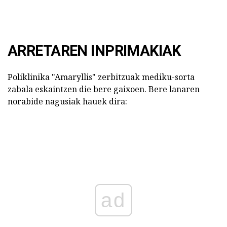
ARRETAREN INPRIMAKIAK
Poliklinika "Amaryllis" zerbitzuak mediku-sorta
zabala eskaintzen die bere gaixoen. Bere lanaren
norabide nagusiak hauek dira:
ad