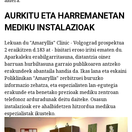
aldera.
AURKITU ETA HARREMANETAN
MEDIKU INSTALAZIOAK
Lekuan du "Amaryllis" Clinic - Volgograd prospektua
2 eraikitzen d.183 at - bisitari eroso iritsi ematen du.
Aparkaleku erabilgarritasuna, distantzia oinez
barruan hurbiltasuna garraio publikoaren antzeko
erakundeek abantaila handia da. Ikas lana eta eskaini
Poliklinikan "Amaryllis" zerbitzuei buruzko
informazio zehatza, eta espezialisten lan-egutegia
erakunde eta benetako prezioak mediku zentroan
telefonoz arduradunak deitu daiteke. Osasun
instalazioak ere ahalbidetzen hitzordua medikua
espezialistak ikusteko.