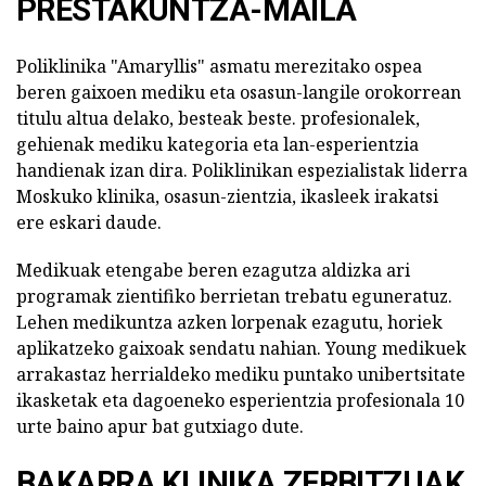
PRESTAKUNTZA-MAILA
Poliklinika "Amaryllis" asmatu merezitako ospea
beren gaixoen mediku eta osasun-langile orokorrean
titulu altua delako, besteak beste. profesionalek,
gehienak mediku kategoria eta lan-esperientzia
handienak izan dira. Poliklinikan espezialistak liderra
Moskuko klinika, osasun-zientzia, ikasleek irakatsi
ere eskari daude.
Medikuak etengabe beren ezagutza aldizka ari
programak zientifiko berrietan trebatu eguneratuz.
Lehen medikuntza azken lorpenak ezagutu, horiek
aplikatzeko gaixoak sendatu nahian. Young medikuek
arrakastaz herrialdeko mediku puntako unibertsitate
ikasketak eta dagoeneko esperientzia profesionala 10
urte baino apur bat gutxiago dute.
BAKARRA KLINIKA ZERBITZUAK