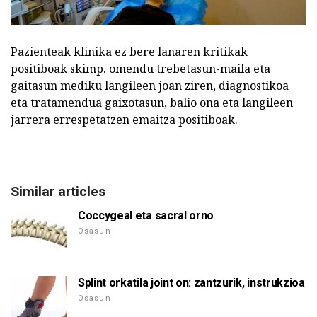
Pazienteak klinika ez bere lanaren kritikak
positiboak skimp. omendu trebetasun-maila eta
gaitasun mediku langileen joan ziren, diagnostikoa
eta tratamendua gaixotasun, balio ona eta langileen
jarrera errespetatzen emaitza positiboak.
Similar articles
Coccygeal eta sacral orno
Osasun
Splint orkatila joint on: zantzurik, instrukzioa
Osasun