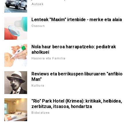
Autoak
Lenteak "Maxim" irtenbide - merke eta alaia
Osasun
Nola haur beroa harrapatzeko: pediatrak
aholkuei
Hasiera eta Familia
Reviews eta berrikuspen liburuaren "anfibio
Man"
Kultura
"Rio" Park Hotel (Krimea): kritikak, helbidea,
zerbitzua, itsasoa, hondartza
Bidaiatzea