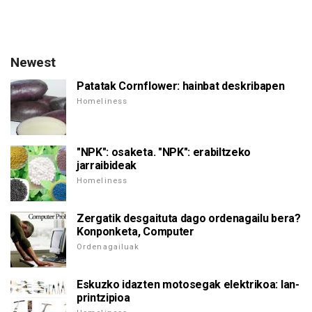
Newest
Patatak Cornflower: hainbat deskribapen
Homeliness
"NPK": osaketa. "NPK": erabiltzeko
jarraibideak
Homeliness
Zergatik desgaituta dago ordenagailu bera?
Konponketa, Computer
Ordenagailuak
Eskuzko idazten motosegak elektrikoa: lan-
printzipioa