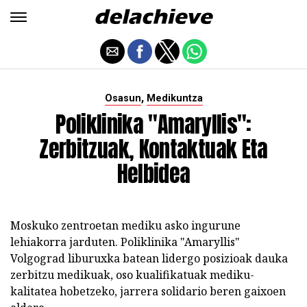
,
Osasun
Medikuntza
Poliklinika "Amaryllis":
Zerbitzuak, Kontaktuak Eta
Helbidea
Moskuko zentroetan mediku asko ingurune
lehiakorra jarduten. Poliklinika "Amaryllis"
Volgograd liburuxka batean lidergo posizioak dauka
zerbitzu medikuak, oso kualifikatuak mediku-
kalitatea hobetzeko, jarrera solidario beren gaixoen