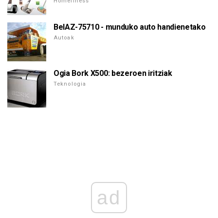
Homeliness
BelAZ-75710 - munduko auto handienetako
Autoak
Ogia Bork X500: bezeroen iritziak
Teknologia
ad