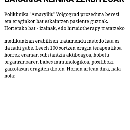
Poliklinika "Amaryllis" Volgograd prozedura berezi
eta eraginkor bat eskaintzen paziente guztiak.
Horietako bat - izainak, edo hirudotherapy tratatzeko.
medikuntzan erabiltzen tratamendu metodo hau ez
da nahi gabe. Leech 100 sortzen eragin terapeutikoa
horrek eraman substantzia aktiboagoa, hobetu
organismoaren babes immunologikoa, positiboki
gaixotasun eragiten dioten. Horien artean dira, hala
nola: