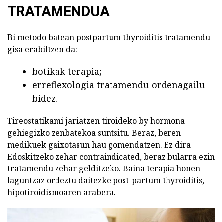
TRATAMENDUA
Bi metodo batean postpartum thyroiditis tratamendu
gisa erabiltzen da:
botikak terapia;
erreflexologia tratamendu ordenagailu
bidez.
Tireostatikami jariatzen tiroideko by hormona
gehiegizko zenbatekoa suntsitu. Beraz, beren
medikuek gaixotasun hau gomendatzen. Ez dira
Edoskitzeko zehar contraindicated, beraz bularra ezin
tratamendu zehar gelditzeko. Baina terapia honen
laguntzaz ordeztu daitezke post-partum thyroiditis,
hipotiroidismoaren arabera.