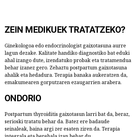
ZEIN MEDIKUEK TRATATZEKO?
Ginekologoa edo endocrinologist gaixotasuna aurre
lagun dezake. Kalitate handiko diagnostiko bat eduki
ahal izango dute, izendatuko probak eta tratamendua
behar izanez gero. Zehaztu postpartum gaixotasuna
ahalik eta hedadura. Terapia banaka aukeratzen da,
emakumearen gorputzaren ezaugarrien arabera.
ONDORIO
Postpartum thyroiditis gaixotasun larri bat da, beraz,
serioski tratatu behar da. Batez ere badaude
seinaleak, baina argi zer esaten ziren da. Terapia
integrala eta berehala izan behar du,