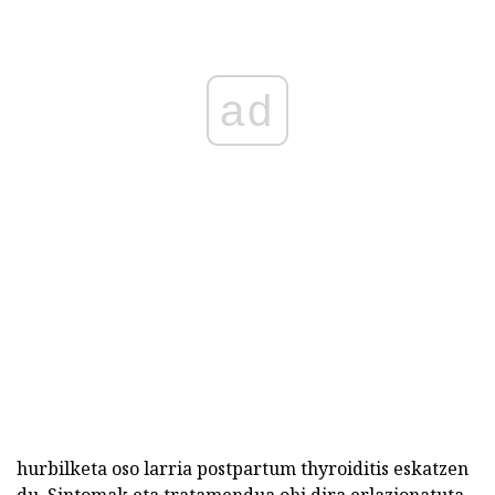
ad
hurbilketa oso larria postpartum thyroiditis eskatzen