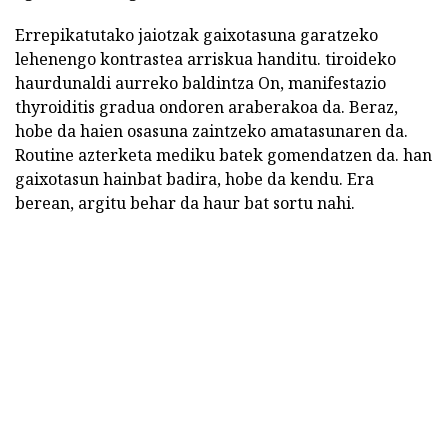
Errepikatutako jaiotzak gaixotasuna garatzeko
lehenengo kontrastea arriskua handitu. tiroideko
haurdunaldi aurreko baldintza On, manifestazio
thyroiditis gradua ondoren araberakoa da. Beraz,
hobe da haien osasuna zaintzeko amatasunaren da.
Routine azterketa mediku batek gomendatzen da. han
gaixotasun hainbat badira, hobe da kendu. Era
berean, argitu behar da haur bat sortu nahi.