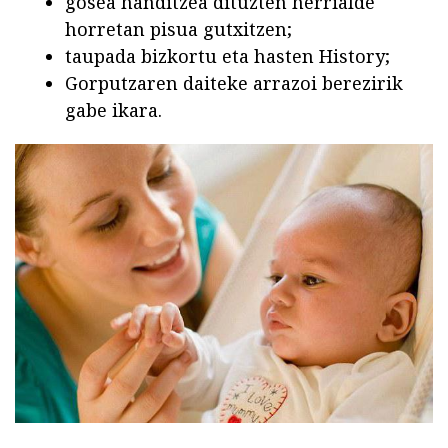
gosea handitzea dituzten herrialde
horretan pisua gutxitzen;
taupada bizkortu eta hasten History;
Gorputzaren daiteke arrazoi berezirik
gabe ikara.