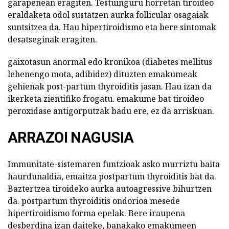
garapenean eragiten. Testuinguru horretan tiroideo
eraldaketa odol sustatzen aurka follicular osagaiak
suntsitzea da. Hau hipertiroidismo eta bere sintomak
desatseginak eragiten.
gaixotasun anormal edo kronikoa (diabetes mellitus
lehenengo mota, adibidez) dituzten emakumeak
gehienak post-partum thyroiditis jasan. Hau izan da
ikerketa zientifiko frogatu. emakume bat tiroideo
peroxidase antigorputzak badu ere, ez da arriskuan.
ARRAZOI NAGUSIA
Immunitate-sistemaren funtzioak asko murriztu baita
haurdunaldia, emaitza postpartum thyroiditis bat da.
Baztertzea tiroideko aurka autoagressive bihurtzen
da. postpartum thyroiditis ondorioa mesede
hipertiroidismo forma epelak. Bere iraupena
desberdina izan daiteke, banakako emakumeen