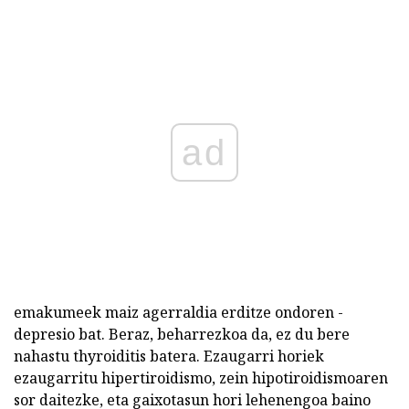
ad
emakumeek maiz agerraldia erditze ondoren -
depresio bat. Beraz, beharrezkoa da, ez du bere
nahastu thyroiditis batera. Ezaugarri horiek
ezaugarritu hipertiroidismo, zein hipotiroidismoaren
sor daitezke, eta gaixotasun hori lehenengoa baino