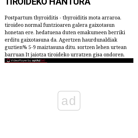
TIROIDEKO HANTURA
Postpartum thyroiditis - thyroiditis mota arraroa.
tiroideo normal funtzioaren galera gaixotasun
honetan ere. hedatuena duten emakumeen berriki
erditu gaixotasuna da. Agertzen haurdunaldiak
guztien% 5-9 maiztasuna ditu. sortzen lehen urtean
barruan It jaiotza tiroideko urratzen gisa ondoren.
ad