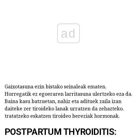
ad
Gaixotasuna ezin bistako seinaleak ematen.
Horregatik ez egoeraren larritasuna ulertzeko eza da.
Baina kasu batzuetan, nahiz eta adituek zaila izan
daiteke zer tiroideko lanak urratzen da zehazteko.
tratatzeko eskatzen tiroideo bereziak hormonak.
POSTPARTUM THYROIDITIS: