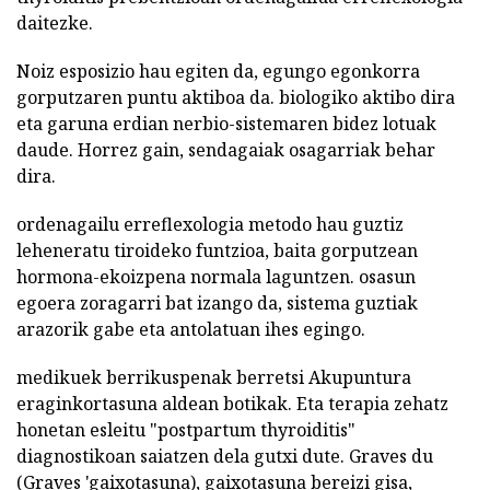
daitezke.
Noiz esposizio hau egiten da, egungo egonkorra
gorputzaren puntu aktiboa da. biologiko aktibo dira
eta garuna erdian nerbio-sistemaren bidez lotuak
daude. Horrez gain, sendagaiak osagarriak behar
dira.
ordenagailu erreflexologia metodo hau guztiz
leheneratu tiroideko funtzioa, baita gorputzean
hormona-ekoizpena normala laguntzen. osasun
egoera zoragarri bat izango da, sistema guztiak
arazorik gabe eta antolatuan ihes egingo.
medikuek berrikuspenak berretsi Akupuntura
eraginkortasuna aldean botikak. Eta terapia zehatz
honetan esleitu "postpartum thyroiditis"
diagnostikoan saiatzen dela gutxi dute. Graves du
(Graves 'gaixotasuna), gaixotasuna bereizi gisa,