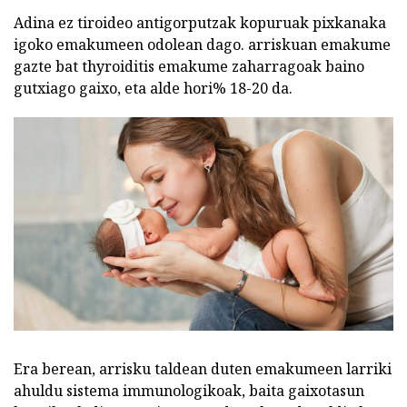
Adina ez tiroideo antigorputzak kopuruak pixkanaka
igoko emakumeen odolean dago. arriskuan emakume
gazte bat thyroiditis emakume zaharragoak baino
gutxiago gaixo, eta alde hori% 18-20 da.
Era berean, arrisku taldean duten emakumeen larriki
ahuldu sistema immunologikoak, baita gaixotasun