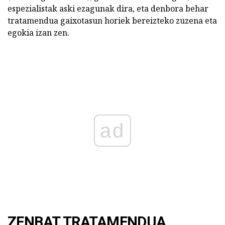
espezialistak aski ezagunak dira, eta denbora behar
tratamendua gaixotasun horiek bereizteko zuzena eta
egokia izan zen.
ad
ZENBAT TRATAMENDUA