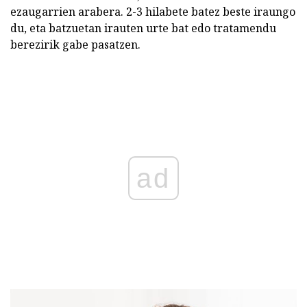
ezaugarrien arabera. 2-3 hilabete batez beste iraungo
du, eta batzuetan irauten urte bat edo tratamendu
berezirik gabe pasatzen.
ad