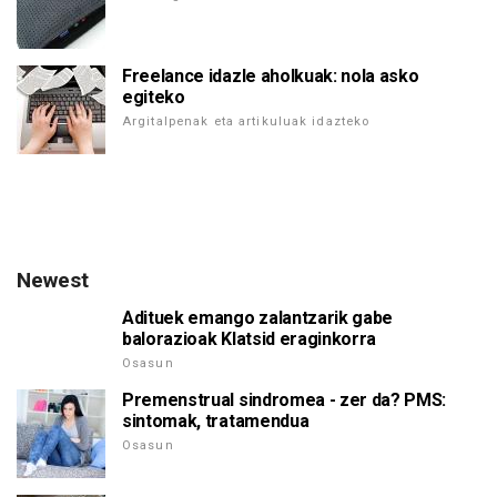
Freelance idazle aholkuak: nola asko
egiteko
Argitalpenak eta artikuluak idazteko
Newest
Adituek emango zalantzarik gabe
balorazioak Klatsid eraginkorra
Osasun
Premenstrual sindromea - zer da? PMS:
sintomak, tratamendua
Osasun