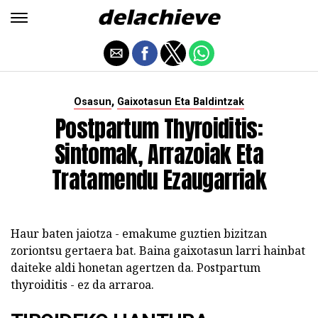
,
Osasun
Gaixotasun Eta Baldintzak
Postpartum Thyroiditis:
Sintomak, Arrazoiak Eta
Tratamendu Ezaugarriak
Haur baten jaiotza - emakume guztien bizitzan
zoriontsu gertaera bat. Baina gaixotasun larri hainbat
daiteke aldi honetan agertzen da. Postpartum
thyroiditis - ez da arraroa.