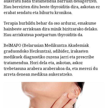
aukeratu bada tratamendua barruan desagertzen.
Hau bereizten ditu beste thyroiditis dira, askotan ez
erabat sendatu eta bihurtu kronikoa.
Terapia hurbildu behar da oso arduraz, emakume
hainbeste arriskuan dira minik bizitzarako delako.
Hau arriskutsua postpartum thyroiditis da.
BelMAPO (Belarusian Medikuntza Akademiak
graduondoko Hezkuntza), adibidez, irakasten
medikuek diagnostiko zuzena jarri eta prescribe
tratamendua. Hori dela eta, askotan, askoz
trebetasuna arabera araberakoa da, eta merezi du
arreta denean medikua aukeratzeko.