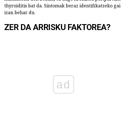
thyroiditis bat da. Sintomak beraz identifikatzeko gai
izan behar du.
ZER DA ARRISKU FAKTOREA?
ad