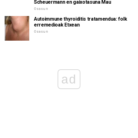
Scheuermann en gaixotasuna Mau
Osasun
Autoimmune thyroiditis tratamendua: folk
erremedioak Etxean
Osasun
ad