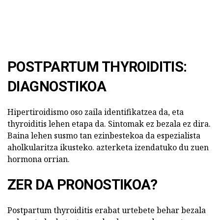
POSTPARTUM THYROIDITIS:
DIAGNOSTIKOA
Hipertiroidismo oso zaila identifikatzea da, eta
thyroiditis lehen etapa da. Sintomak ez bezala ez dira.
Baina lehen susmo tan ezinbestekoa da espezialista
aholkularitza ikusteko. azterketa izendatuko du zuen
hormona orrian.
ZER DA PRONOSTIKOA?
Postpartum thyroiditis erabat urtebete behar bezala