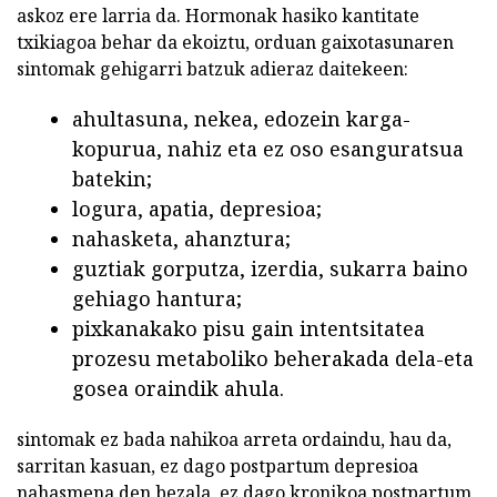
askoz ere larria da. Hormonak hasiko kantitate
txikiagoa behar da ekoiztu, orduan gaixotasunaren
sintomak gehigarri batzuk adieraz daitekeen:
ahultasuna, nekea, edozein karga-
kopurua, nahiz eta ez oso esanguratsua
batekin;
logura, apatia, depresioa;
nahasketa, ahanztura;
guztiak gorputza, izerdia, sukarra baino
gehiago hantura;
pixkanakako pisu gain intentsitatea
prozesu metaboliko beherakada dela-eta
gosea oraindik ahula.
sintomak ez bada nahikoa arreta ordaindu, hau da,
sarritan kasuan, ez dago postpartum depresioa
nahasmena den bezala, ez dago kronikoa postpartum