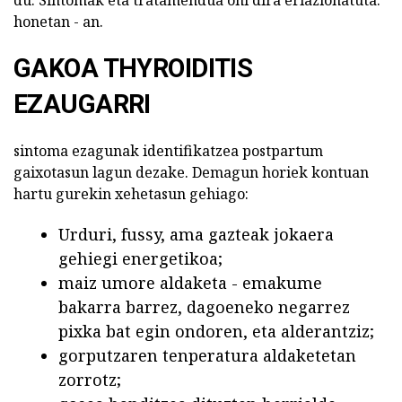
du. Sintomak eta tratamendua ohi dira erlazionatuta.
honetan - an.
GAKOA THYROIDITIS
EZAUGARRI
sintoma ezagunak identifikatzea postpartum
gaixotasun lagun dezake. Demagun horiek kontuan
hartu gurekin xehetasun gehiago:
Urduri, fussy, ama gazteak jokaera
gehiegi energetikoa;
maiz umore aldaketa - emakume
bakarra barrez, dagoeneko negarrez
pixka bat egin ondoren, eta alderantziz;
gorputzaren tenperatura aldaketetan
zorrotz;