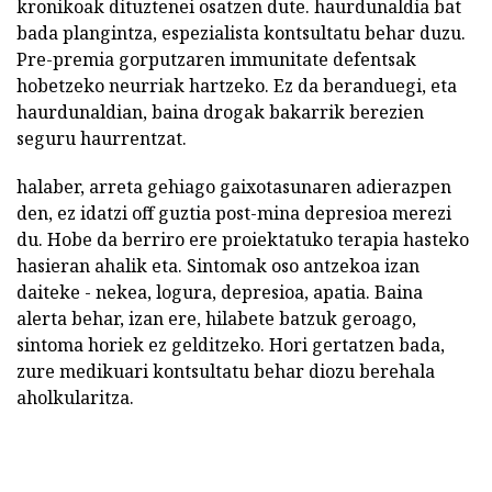
kronikoak dituztenei osatzen dute. haurdunaldia bat
bada plangintza, espezialista kontsultatu behar duzu.
Pre-premia gorputzaren immunitate defentsak
hobetzeko neurriak hartzeko. Ez da beranduegi, eta
haurdunaldian, baina drogak bakarrik berezien
seguru haurrentzat.
halaber, arreta gehiago gaixotasunaren adierazpen
den, ez idatzi off guztia post-mina depresioa merezi
du. Hobe da berriro ere proiektatuko terapia hasteko
hasieran ahalik eta. Sintomak oso antzekoa izan
daiteke - nekea, logura, depresioa, apatia. Baina
alerta behar, izan ere, hilabete batzuk geroago,
sintoma horiek ez gelditzeko. Hori gertatzen bada,
zure medikuari kontsultatu behar diozu berehala
aholkularitza.