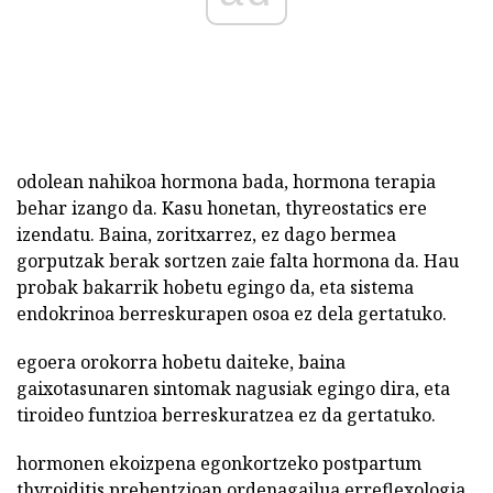
odolean nahikoa hormona bada, hormona terapia
behar izango da. Kasu honetan, thyreostatics ere
izendatu. Baina, zoritxarrez, ez dago bermea
gorputzak berak sortzen zaie falta hormona da. Hau
probak bakarrik hobetu egingo da, eta sistema
endokrinoa berreskurapen osoa ez dela gertatuko.
egoera orokorra hobetu daiteke, baina
gaixotasunaren sintomak nagusiak egingo dira, eta
tiroideo funtzioa berreskuratzea ez da gertatuko.
hormonen ekoizpena egonkortzeko postpartum
thyroiditis prebentzioan ordenagailua erreflexologia