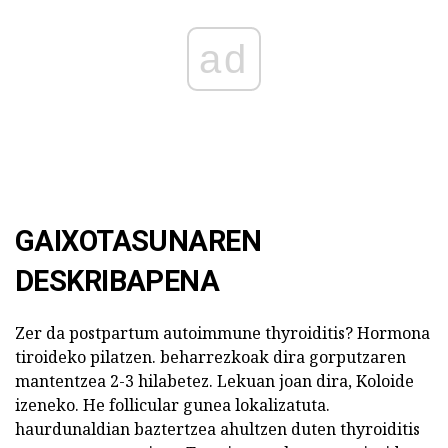
ad
GAIXOTASUNAREN
DESKRIBAPENA
Zer da postpartum autoimmune thyroiditis? Hormona
tiroideko pilatzen. beharrezkoak dira gorputzaren
mantentzea 2-3 hilabetez. Lekuan joan dira, Koloide
izeneko. He follicular gunea lokalizatuta.
haurdunaldian baztertzea ahultzen duten thyroiditis