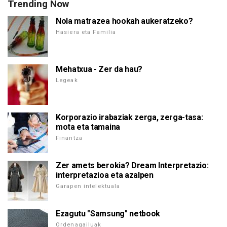
Trending Now
Nola matrazea hookah aukeratzeko?
Hasiera eta Familia
Mehatxua - Zer da hau?
Legeak
Korporazio irabaziak zerga, zerga-tasa:
mota eta tamaina
Finantza
Zer amets berokia? Dream Interpretazio:
interpretazioa eta azalpen
Garapen intelektuala
Ezagutu "Samsung" netbook
Ordenagailuak