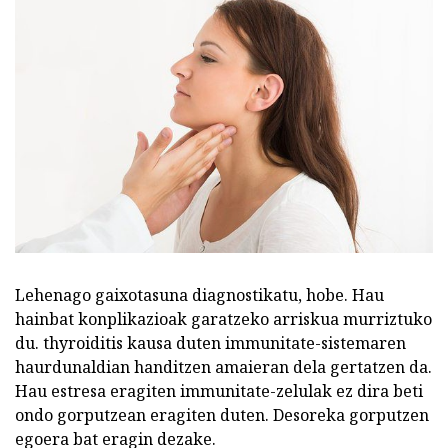
Lehenago gaixotasuna diagnostikatu, hobe. Hau
hainbat konplikazioak garatzeko arriskua murriztuko
du. thyroiditis kausa duten immunitate-sistemaren
haurdunaldian handitzen amaieran dela gertatzen da.
Hau estresa eragiten immunitate-zelulak ez dira beti
ondo gorputzean eragiten duten. Desoreka gorputzen
egoera bat eragin dezake.