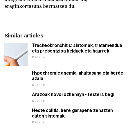
eraginkortasuna bermatzen du.
Similar articles
Tracheobronchitis: sintomak, tratamendua
eta prebentzioa helduek eta haurrek
Osasun
Hypochromic anemia: ahultasuna eta berde
azala
Osasun
Arazoak novorozhennyh - festers begi
Osasun
Heste colitis. bere garapena zehazten
duten sintomak
Osasun