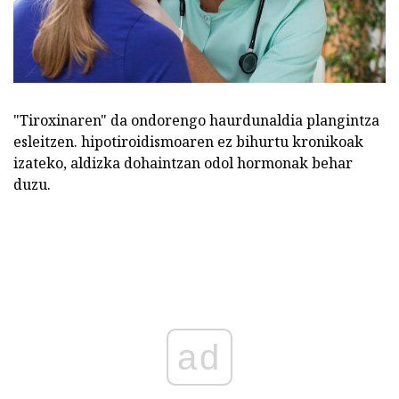
"Tiroxinaren" da ondorengo haurdunaldia plangintza
esleitzen. hipotiroidismoaren ez bihurtu kronikoak
izateko, aldizka dohaintzan odol hormonak behar
duzu.
ad