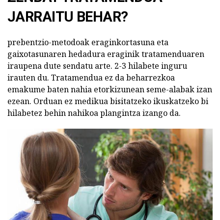
JARRAITU BEHAR?
prebentzio-metodoak eraginkortasuna eta
gaixotasunaren hedadura eraginik tratamenduaren
iraupena dute sendatu arte. 2-3 hilabete inguru
irauten du. Tratamendua ez da beharrezkoa
emakume baten nahia etorkizunean seme-alabak izan
ezean. Orduan ez medikua bisitatzeko ikuskatzeko bi
hilabetez behin nahikoa plangintza izango da.