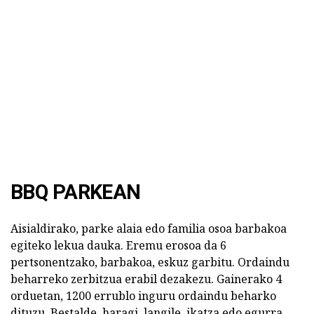
BBQ
PARKEAN
Aisialdirako, parke alaia edo familia osoa barbakoa
egiteko lekua dauka. Eremu erosoa da 6
pertsonentzako, barbakoa, eskuz garbitu. Ordaindu
beharreko zerbitzua erabil dezakezu. Gainerako 4
orduetan, 1200 errublo inguru ordaindu beharko
dituzu. Bestalde, haragi, langile, ikatza edo egurra