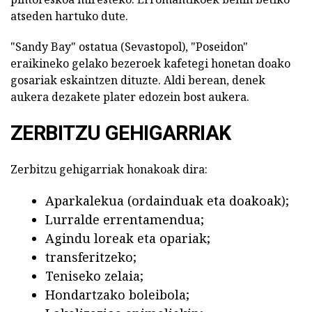
atseden hartuko dute.
"Sandy Bay" ostatua (Sevastopol), "Poseidon"
eraikineko gelako bezeroek kafetegi honetan doako
gosariak eskaintzen dituzte. Aldi berean, denek
aukera dezakete plater edozein bost aukera.
ZERBITZU GEHIGARRIAK
Zerbitzu gehigarriak honakoak dira:
Aparkalekua (ordainduak eta doakoak);
Lurralde errentamendua;
Agindu loreak eta opariak;
transferitzeko;
Teniseko zelaia;
Hondartzako boleibola;