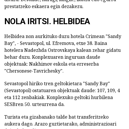
prestatzeko eskaera egin dezakezu.
NOLA IRITSI. HELBIDEA
Helbidea non aurkituko duzu hotela Crimean "Sandy
Bay", - Sevastopol, ul. Efremova, etxe 38. Baina
hotelera Nadezhda Ostrovskaya kalean zehar gidatu
behar duzu. Konplexuaren inguruan daude
objektuak: Nakhimov eskola eta erreserba
"Chersonese-Tavrichesky".
Sevastopol hiriko tren geltokietara "Sandy Bay"
(Sevastopol) ostatuaren objektuak daude: 107, 109, 4
eta 112 zenbakiak. Konplexuko geltoki hurbilena
SESBren 50. urteurrena da.
Turista eta gizabanako talde bat transferitzeko
aukera dago. Arazo guztietarako, administrazioari