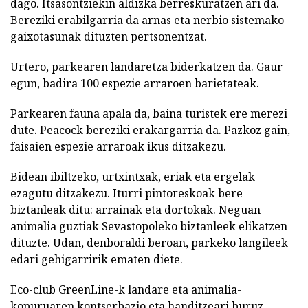
dago. Itsasontziekin aldizka berreskuratzen ari da.
Bereziki erabilgarria da arnas eta nerbio sistemako
gaixotasunak dituzten pertsonentzat.
Urtero, parkearen landaretza biderkatzen da. Gaur
egun, badira 100 espezie arraroen barietateak.
Parkearen fauna apala da, baina turistek ere merezi
dute. Peacock bereziki erakargarria da. Pazkoz gain,
faisaien espezie arraroak ikus ditzakezu.
Bidean ibiltzeko, urtxintxak, eriak eta ergelak
ezagutu ditzakezu. Iturri pintoreskoak bere
biztanleak ditu: arrainak eta dortokak. Neguan
animalia guztiak Sevastopoleko biztanleek elikatzen
dituzte. Udan, denboraldi beroan, parkeko langileek
edari gehigarririk ematen diete.
Eco-club GreenLine-k landare eta animalia-
kopuruaren kontserbazio eta handitzeari buruz