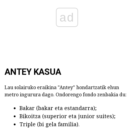
ad
ANTEY KASUA
Lau solairuko eraikina "Antey" hondartzatik ehun
metro ingurura dago. Ondorengo fondo zenbakia du:
Bakar (bakar eta estandarra);
Bikoitza (superior eta junior suites);
Triple (bi gela familia).