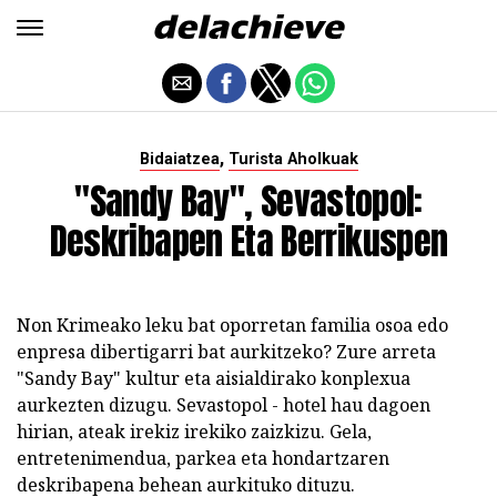
,
Bidaiatzea
Turista Aholkuak
"Sandy Bay", Sevastopol:
Deskribapen Eta Berrikuspen
Non Krimeako leku bat oporretan familia osoa edo
enpresa dibertigarri bat aurkitzeko? Zure arreta
"Sandy Bay" kultur eta aisialdirako konplexua
aurkezten dizugu. Sevastopol - hotel hau dagoen
hirian, ateak irekiz irekiko zaizkizu. Gela,
entretenimendua, parkea eta hondartzaren
deskribapena behean aurkituko dituzu.