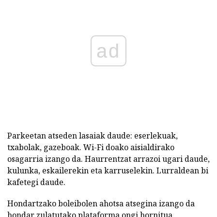
ad
Parkeetan atseden lasaiak daude: eserlekuak,
txabolak, gazeboak. Wi-Fi doako aisialdirako
osagarria izango da. Haurrentzat arrazoi ugari daude,
kulunka, eskailerekin eta karruselekin. Lurraldean bi
kafetegi daude.
Hondartzako boleibolen ahotsa atsegina izango da
hondar zulatutako plataforma ongi hornitua.