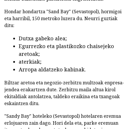
Hondar hondartza "Sand Bay" (Sevastopol), hormigoi
eta harribil, 150 metroko luzera du. Neurri guztiak
ditu:
Dutxa gabeko alea;
Egurrezko eta plastikozko chaisejeko
aretoak;
aterkiak;
Arropa aldatzeko kabinak.
Biltzar aretoa eta negozio-zerbitzu multzoak enpresa-
jendea erakartzen dute. Zerbitzu maila altua kirol
ekitaldiak antolatzea, taldeko eraikina eta txangoak
eskaintzen ditu.
"Sandy Bay" hoteleko (Sevastopol) hotelaren eremua
erlojuaren zain dago. Hori dela eta, parke eremuan