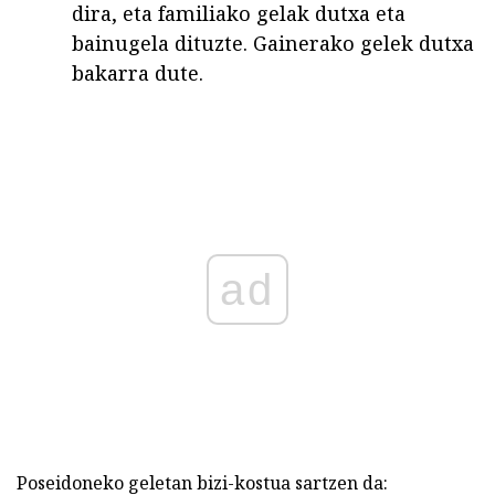
dira, eta familiako gelak dutxa eta
bainugela dituzte. Gainerako gelek dutxa
bakarra dute.
ad
Poseidoneko geletan bizi-kostua sartzen da: