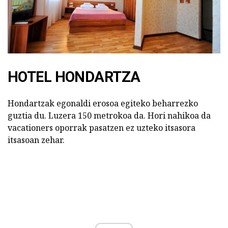
HOTEL HONDARTZA
Hondartzak egonaldi erosoa egiteko beharrezko
guztia du. Luzera 150 metrokoa da. Hori nahikoa da
vacationers oporrak pasatzen ez uzteko itsasora
itsasoan zehar.