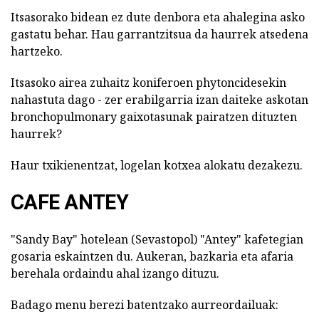
Itsasorako bidean ez dute denbora eta ahalegina asko
gastatu behar. Hau garrantzitsua da haurrek atsedena
hartzeko.
Itsasoko airea zuhaitz koniferoen phytoncidesekin
nahastuta dago - zer erabilgarria izan daiteke askotan
bronchopulmonary gaixotasunak pairatzen dituzten
haurrek?
Haur txikienentzat, logelan kotxea alokatu dezakezu.
CAFE ANTEY
"Sandy Bay" hotelean (Sevastopol) "Antey" kafetegian
gosaria eskaintzen du. Aukeran, bazkaria eta afaria
berehala ordaindu ahal izango dituzu.
Badago menu berezi batentzako aurreordailuak: