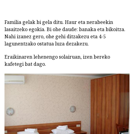
Familia gelak bi gela ditu. Haur eta nerabeekin
lasaitzeko egokia. Bi ohe daude: banaka eta bikoitza.
Nahi izanez gero, ohe gehi ditzakezu eta 4-5
lagunentzako ostatua luza dezakezu.
Eraikinaren lehenengo solairuan, izen bereko
kafetegi bat dago.