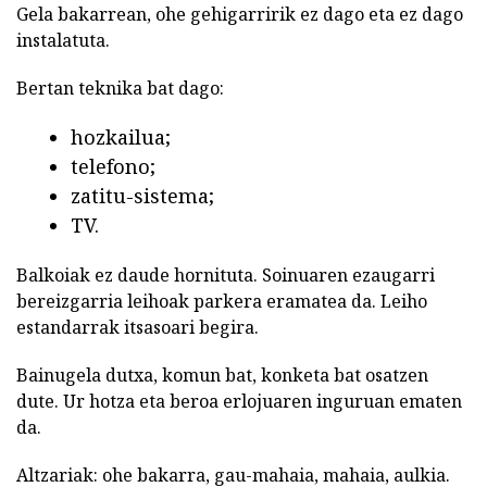
Gela bakarrean, ohe gehigarririk ez dago eta ez dago
instalatuta.
Bertan teknika bat dago:
hozkailua;
telefono;
zatitu-sistema;
TV.
Balkoiak ez daude hornituta. Soinuaren ezaugarri
bereizgarria leihoak parkera eramatea da. Leiho
estandarrak itsasoari begira.
Bainugela dutxa, komun bat, konketa bat osatzen
dute. Ur hotza eta beroa erlojuaren inguruan ematen
da.
Altzariak: ohe bakarra, gau-mahaia, mahaia, aulkia.