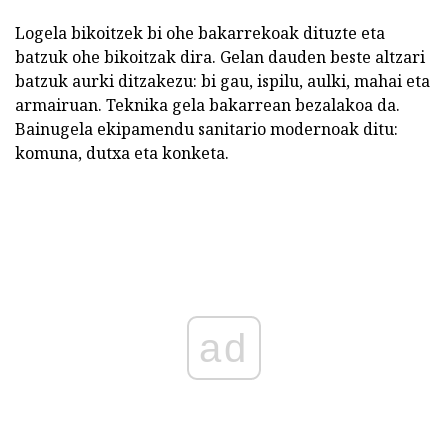
Logela bikoitzek bi ohe bakarrekoak dituzte eta
batzuk ohe bikoitzak dira. Gelan dauden beste altzari
batzuk aurki ditzakezu: bi gau, ispilu, aulki, mahai eta
armairuan. Teknika gela bakarrean bezalakoa da.
Bainugela ekipamendu sanitario modernoak ditu:
komuna, dutxa eta konketa.
ad