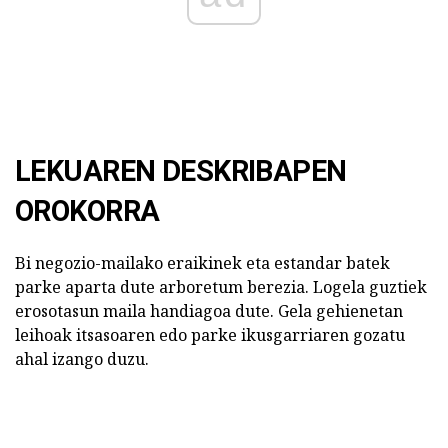
LEKUAREN DESKRIBAPEN
OROKORRA
Bi negozio-mailako eraikinek eta estandar batek
parke aparta dute arboretum berezia. Logela guztiek
erosotasun maila handiagoa dute. Gela gehienetan
leihoak itsasoaren edo parke ikusgarriaren gozatu
ahal izango duzu.