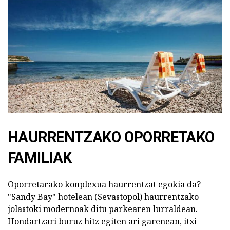
HAURRENTZAKO OPORRETAKO
FAMILIAK
Oporretarako konplexua haurrentzat egokia da?
"Sandy Bay" hotelean (Sevastopol) haurrentzako
jolastoki modernoak ditu parkearen lurraldean.
Hondartzari buruz hitz egiten ari garenean, itxi