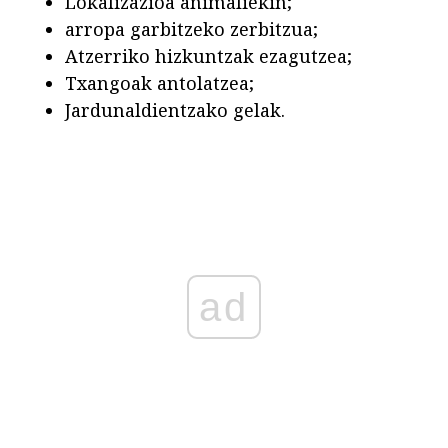
Lokalizazioa animaliekin;
arropa garbitzeko zerbitzua;
Atzerriko hizkuntzak ezagutzea;
Txangoak antolatzea;
Jardunaldientzako gelak.
ad