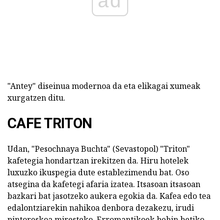
ad
"Antey" diseinua modernoa da eta elikagai xumeak
xurgatzen ditu.
CAFE TRITON
Udan, "Pesochnaya Buchta" (Sevastopol) "Triton"
kafetegia hondartzan irekitzen da. Hiru hotelek
luxuzko ikuspegia dute establezimendu bat. Oso
atsegina da kafetegi afaria izatea. Itsasoan itsasoan
bazkari bat jasotzeko aukera egokia da. Kafea edo tea
edalontziarekin nahikoa denbora dezakezu, irudi
pintoreskoa miresteko. Erromantikoek behin betiko