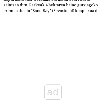
zaintzen ditu. Parkeak 4 hektarea baino gutxiagoko
eremua du eta "Sand Bay" (Sevastopol) konplexua da.
ad