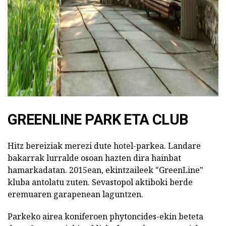
ad
GREENLINE PARK ETA CLUB
Hitz bereiziak merezi dute hotel-parkea. Landare
bakarrak lurralde osoan hazten dira hainbat
hamarkadatan. 2015ean, ekintzaileek "GreenLine"
kluba antolatu zuten. Sevastopol aktiboki berde
eremuaren garapenean laguntzen.
Parkeko airea koniferoen phytoncides-ekin beteta