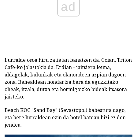
ad
Lurralde osoa hiru zatietan banatzen da. Goian, Triton
Cafe-ko jolastokia da. Erdian - jaitsiera leuna,
aldagelak, kulunkak eta olanondoen azpian dagoen
zona. Behealdean hondartza bera da eguzkitako
oheak, itzala, dutxa eta hormigoizko bideak itsasora
jaisteko.
Beach KOC "Sand Bay" (Sevastopol) babestuta dago,
eta bere lurraldean ezin da hotel batean bizi ez den
jendea.