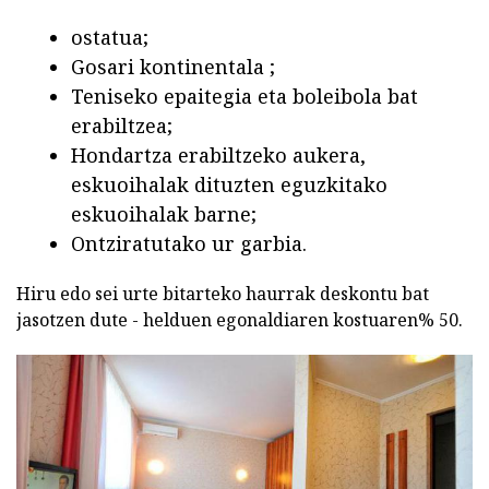
ostatua;
Gosari kontinentala ;
Teniseko epaitegia eta boleibola bat
erabiltzea;
Hondartza erabiltzeko aukera,
eskuoihalak dituzten eguzkitako
eskuoihalak barne;
Ontziratutako ur garbia.
Hiru edo sei urte bitarteko haurrak deskontu bat
jasotzen dute - helduen egonaldiaren kostuaren% 50.