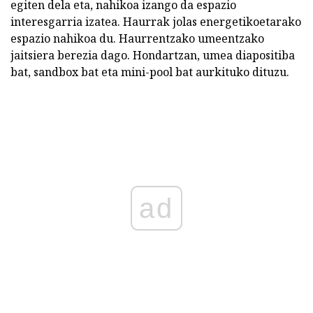
egiten dela eta, nahikoa izango da espazio
interesgarria izatea. Haurrak jolas energetikoetarako
espazio nahikoa du. Haurrentzako umeentzako
jaitsiera berezia dago. Hondartzan, umea diapositiba
bat, sandbox bat eta mini-pool bat aurkituko dituzu.
ad