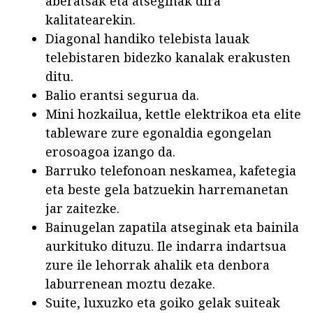
aberatsak eta atseginak dira
kalitatearekin.
Diagonal handiko telebista lauak
telebistaren bidezko kanalak erakusten
ditu.
Balio erantsi segurua da.
Mini hozkailua, kettle elektrikoa eta elite
tableware zure egonaldia egongelan
erosoagoa izango da.
Barruko telefonoan neskamea, kafetegia
eta beste gela batzuekin harremanetan
jar zaitezke.
Bainugelan zapatila atseginak eta bainila
aurkituko dituzu. Ile indarra indartsua
zure ile lehorrak ahalik eta denbora
laburrenean moztu dezake.
Suite, luxuzko eta goiko gelak suiteak