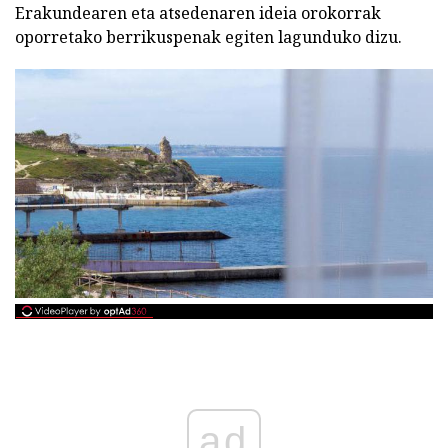
Erakundearen eta atsedenaren ideia orokorrak
oporretako berrikuspenak egiten lagunduko dizu.
ad