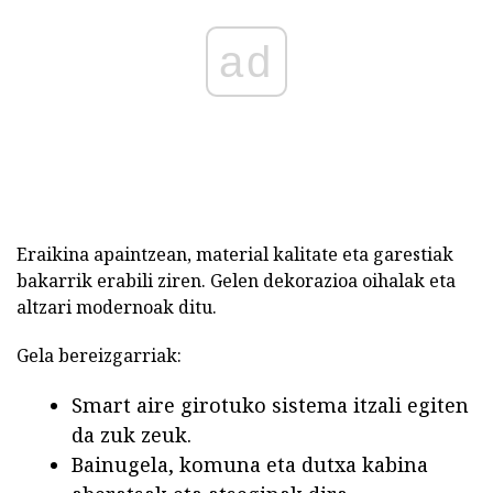
ad
Eraikina apaintzean, material kalitate eta garestiak
bakarrik erabili ziren. Gelen dekorazioa oihalak eta
altzari modernoak ditu.
Gela bereizgarriak:
Smart aire girotuko sistema itzali egiten
da zuk zeuk.
Bainugela, komuna eta dutxa kabina