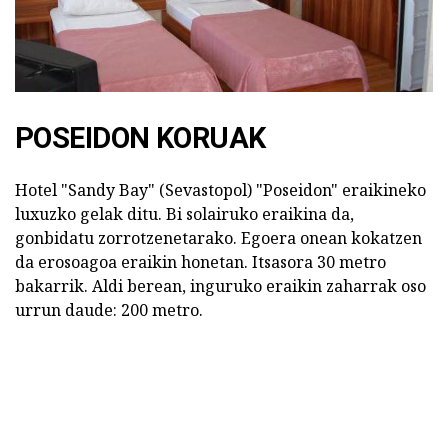
POSEIDON KORUAK
Hotel "Sandy Bay" (Sevastopol) "Poseidon" eraikineko
luxuzko gelak ditu. Bi solairuko eraikina da,
gonbidatu zorrotzenetarako. Egoera onean kokatzen
da erosoagoa eraikin honetan. Itsasora 30 metro
bakarrik. Aldi berean, inguruko eraikin zaharrak oso
urrun daude: 200 metro.