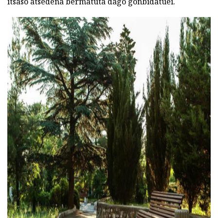
itsaso atsedena bermatuta dago gonbidatuei.