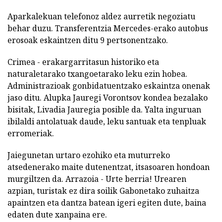
Aparkalekuan telefonoz aldez aurretik negoziatu
behar duzu. Transferentzia Mercedes-erako autobus
erosoak eskaintzen ditu 9 pertsonentzako.
Crimea - erakargarritasun historiko eta
naturaletarako txangoetarako leku ezin hobea.
Administrazioak gonbidatuentzako eskaintza onenak
jaso ditu. Alupka Jauregi Vorontsov kondea bezalako
bisitak, Livadia Jauregia posible da. Yalta inguruan
ibilaldi antolatuak daude, leku santuak eta tenpluak
erromeriak.
Jaiegunetan urtaro ezohiko eta muturreko
atsedenerako maite dutenentzat, itsasoaren hondoan
murgiltzen da. Arrazoia - Urte berria! Urearen
azpian, turistak ez dira soilik Gabonetako zuhaitza
apaintzen eta dantza batean igeri egiten dute, baina
edaten dute xanpaina ere.