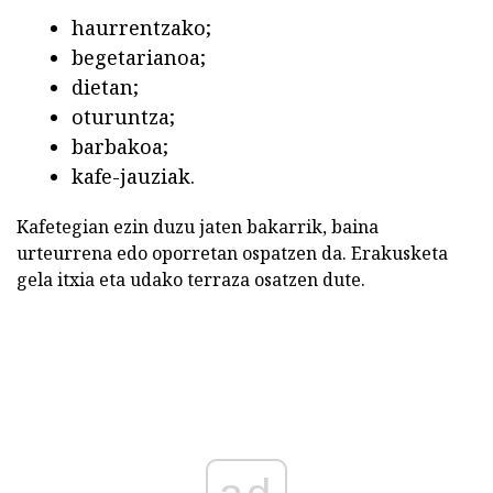
haurrentzako;
begetarianoa;
dietan;
oturuntza;
barbakoa;
kafe-jauziak.
Kafetegian ezin duzu jaten bakarrik, baina
urteurrena edo oporretan ospatzen da. Erakusketa
gela itxia eta udako terraza osatzen dute.