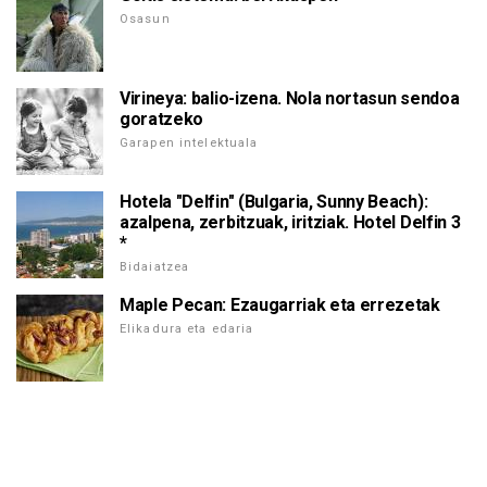
Osasun
Virineya: balio-izena. Nola nortasun sendoa
goratzeko
Garapen intelektuala
Hotela "Delfin" (Bulgaria, Sunny Beach):
azalpena, zerbitzuak, iritziak. Hotel Delfin 3
*
Bidaiatzea
Maple Pecan: Ezaugarriak eta errezetak
Elikadura eta edaria