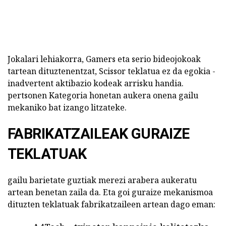
Jokalari lehiakorra, Gamers eta serio bideojokoak
tartean dituztenentzat, Scissor teklatua ez da egokia -
inadvertent aktibazio kodeak arrisku handia.
pertsonen Kategoria honetan aukera onena gailu
mekaniko bat izango litzateke.
FABRIKATZAILEAK GURAIZE
TEKLATUAK
gailu barietate guztiak merezi arabera aukeratu
artean benetan zaila da. Eta goi guraize mekanismoa
dituzten teklatuak fabrikatzaileen artean dago eman: