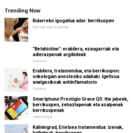
Trending Now
Bularreko igogailua adar: berrikuspen
Berriak eta Gizartea
"Betahistine": erabilera, ezaugarriak eta
adierazpenak argibideak
Osasun
Erabilera, tratamendua, eta berrikuspen:
onkologian anestesiko adabaki. Igeltsua
analgesikoak antiinflamatorio
Osasun
Smartphone Prestigio Grace Q5: the jabeek,
berrikuspen, zehaztapenak eta azalpenak
berrikuspenak
Teknologia
Kaliningrad, Erietxea tratamendua: izenak,
helbideak, berrikuspen