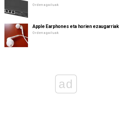
Ordenagailuak
Apple Earphones eta horien ezaugarriak
Ordenagailuak
ad