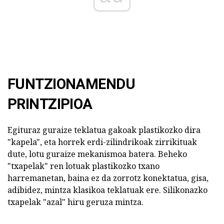
FUNTZIONAMENDU
PRINTZIPIOA
Egituraz guraize teklatua gakoak plastikozko dira
"kapela", eta horrek erdi-zilindrikoak zirrikituak
dute, lotu guraize mekanismoa batera. Beheko
"txapelak" ren lotuak plastikozko txano
harremanetan, baina ez da zorrotz konektatua, gisa,
adibidez, mintza klasikoa teklatuak ere. Silikonazko
txapelak "azal" hiru geruza mintza.