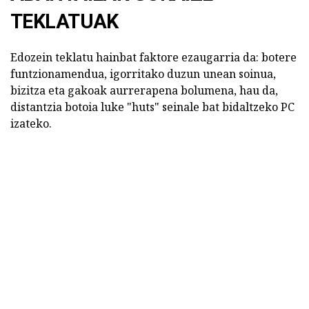
TEKLATUAK
Edozein teklatu hainbat faktore ezaugarria da: botere
funtzionamendua, igorritako duzun unean soinua,
bizitza eta gakoak aurrerapena bolumena, hau da,
distantzia botoia luke "huts" seinale bat bidaltzeko PC
izateko.