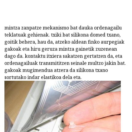
mintza zanpatze mekanismo bat dauka ordenagailu
teklatuak gehienak. txiki bat silikona domed txano,
goitik behera, hau da, atzeko aldean finko aurpegiak
gakoak eta hiru geruza mintza gainetik zuzenean
dago da. kontaktu itxiera sakatzen gertatzen da, eta
ordenagailuak transmititzen seinale multzo jakin bat.
gakoak mugimendua atzera da silikona txano
sortutako indar elastikoa dela eta.