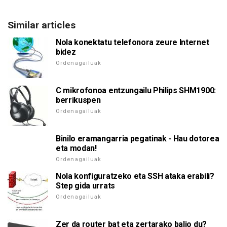
Similar articles
Nola konektatu telefonora zeure Internet
bidez
Ordenagailuak
C mikrofonoa entzungailu Philips SHM1900:
berrikuspen
Ordenagailuak
Binilo eramangarria pegatinak - Hau dotorea
eta modan!
Ordenagailuak
Nola konfiguratzeko eta SSH ataka erabili?
Step gida urrats
Ordenagailuak
Zer da router bat eta zertarako balio du?