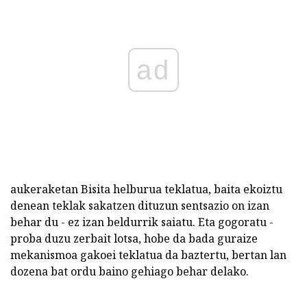
ad
aukeraketan Bisita helburua teklatua, baita ekoiztu
denean teklak sakatzen dituzun sentsazio on izan
behar du - ez izan beldurrik saiatu. Eta gogoratu -
proba duzu zerbait lotsa, hobe da bada guraize
mekanismoa gakoei teklatua da baztertu, bertan lan
dozena bat ordu baino gehiago behar delako.