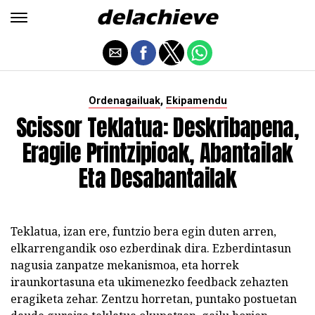
,
Ordenagailuak
Ekipamendu
Scissor Teklatua: Deskribapena,
Eragile Printzipioak, Abantailak
Eta Desabantailak
Teklatua, izan ere, funtzio bera egin duten arren,
elkarrengandik oso ezberdinak dira. Ezberdintasun
nagusia zanpatze mekanismoa, eta horrek
iraunkortasuna eta ukimenezko feedback zehazten
eragiketa zehar. Zentzu horretan, puntako postuetan