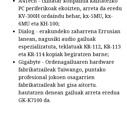
A4Tech - txinatar konpainia kalitatezko
PC periferikoak ekoizten, arreta da eredu
KV-300H ordaindu behar, kx-5MU, kx-
6MU eta KH-100;
Dialog - erakundeko zaharrena Errusian
lanean, nagusiki audio gailuak
espezializatuta, teklatuak KR-112, KR-113
eta KR-114 kopiak begiratzen barne;
Gigabyte - Ordenagailuaren hardware
fabrikatzaileak Taiwango, puntako
profesional jokoen osagarrien
fabrikatzaileak bat gisa aitortu.
hautatzen denean gailuak arreta eredua
GK-K7100 da.