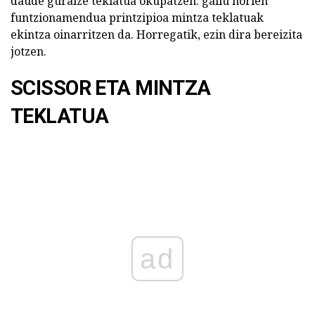
daude guraize teklatua okupatzen. gailu horien
funtzionamendua printzipioa mintza teklatuak
ekintza oinarritzen da. Horregatik, ezin dira bereizita
jotzen.
SCISSOR ETA MINTZA
TEKLATUA
ad