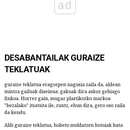
ad
DESABANTAILAK GURAIZE
TEKLATUAK
guraize teklatua eragozpen nagusia zaila da, aldean
mintza gailuak diseinua: gakoak dira askoz gehiago
finkoa. Horrez gain, mugaz plastikozko markoa
"bezalako" itsatsita ile, zuntz, ehun dira, gero oso zaila
da kendu.
Aldi guraize teklatua, hobeto moldatzen botoiak bata