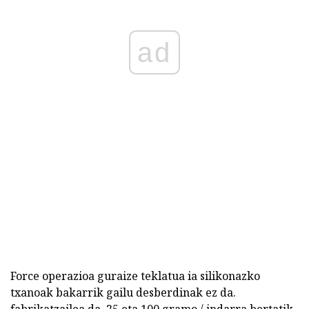
ad
Force operazioa guraize teklatua ia silikonazko
txanoak bakarrik gailu desberdinak ez da.