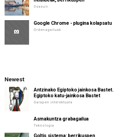
Osasun
Google Chrome - plugina kolapsatu
Ordenagailuak
Newest
Antzinako Egiptoko jainkosa Bastet.
Egiptoko katu-jainkosa Bastet
Garapen intelektuala
Asmakuntza grabagailua
Teknologia
Goltis sistema: berrikuspen