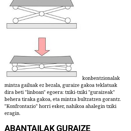
konbentzionalak
mintza gailuak ez bezala, guraize gakoa teklatuak
dira beti "linboan" egoera: txiki-txiki "guraizeak"
behera tiraka gakoa, eta mintza bultzatzen gorantz.
"Konfrontazio" horri esker, nahikoa ahalegin txiki
eragin.
ABANTAILAK GURAIZE