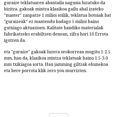
guraize teklatuaren abantaila nagusia luzatuko da
bizitza. gakoak mintza klasikoa gailu ahal izateko
"master" zanpatze 1 milioi soilik, teklatua botoiak bat
"guraizeak" ez mantendu badago 5 milioi baino
gutxiago aktuazioen. Kalitate handiko materialak
fabrikatzeko erabiltzen denean, zifra hori 10 Errota
igotzen da.
eta "guraize" gakoak luzera orokorrean mugitu 1-2.5
mm, hau da, klasikoa mintza teklatuak baino 1.5-3.0
mm txikiagoa sorta. Hau jamming giltzak ehunekoa
eta bere porrota klik zero you murrizten.