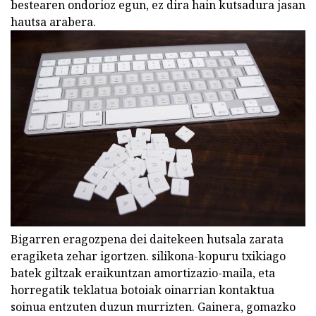
bestearen ondorioz egun, ez dira hain kutsadura jasan
hautsa arabera.
Bigarren eragozpena dei daitekeen hutsala zarata
eragiketa zehar igortzen. silikona-kopuru txikiago
batek giltzak eraikuntzan amortizazio-maila, eta
horregatik teklatua botoiak oinarrian kontaktua
soinua entzuten duzun murrizten. Gainera, gomazko