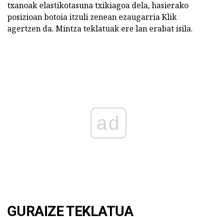
txanoak elastikotasuna txikiagoa dela, hasierako
posizioan botoia itzuli zenean ezaugarria Klik
agertzen da. Mintza teklatuak ere lan erabat isila.
ad
GURAIZE TEKLATUA