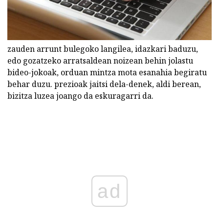
zauden arrunt bulegoko langilea, idazkari baduzu,
edo gozatzeko arratsaldean noizean behin jolastu
bideo-jokoak, orduan mintza mota esanahia begiratu
behar duzu. prezioak jaitsi dela-denek, aldi berean,
bizitza luzea joango da eskuragarri da.
ad