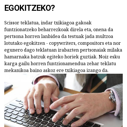
EGOKITZEKO?
Scissor teklatua, indar txikiagoa gakoak
funtzionatzeko beharrezkoak direla eta, onena da
pertsona horren lanbidea da testuak jada multzoa
lotutako egokitzen - copywriters, compositors eta nor
egunero dago teklatuan irabazten pertsonaiak milaka
hamarnaka batzuk egiteko horiek guztiak. Noiz esku
karga gailu horren funtzionamendua zehar teklatu
mekanikoa baino askoz ere txikiagoa izango da.