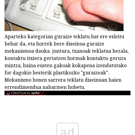
Aparteko kategorian guraize teklatu bat ere esleitu
behar da, eta horrek bere diseinua guraize
mekanismoa dauka. juntura, txanoak teklatua bezala,
kontaktu itxiera gertatzen hormak kontaktu-geruza
mintza, baina eusten gakoak kokapena izendatutako
for dagokio besterik plastikozko "guraizeak".
Mekanismo honen sarrera teklatu diseinuan haien
errendimendua nabarmen hobetu.
ad