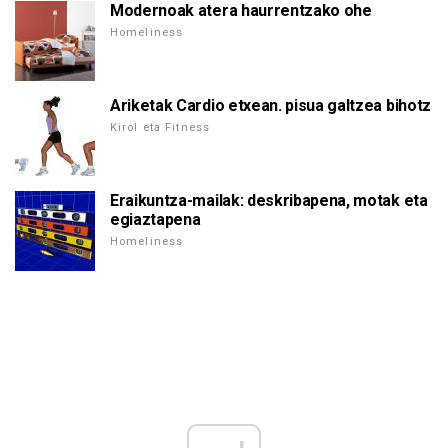
Modernoak atera haurrentzako ohe
Homeliness
Ariketak Cardio etxean. pisua galtzea bihotz
Kirol eta Fitness
Eraikuntza-mailak: deskribapena, motak eta
egiaztapena
Homeliness