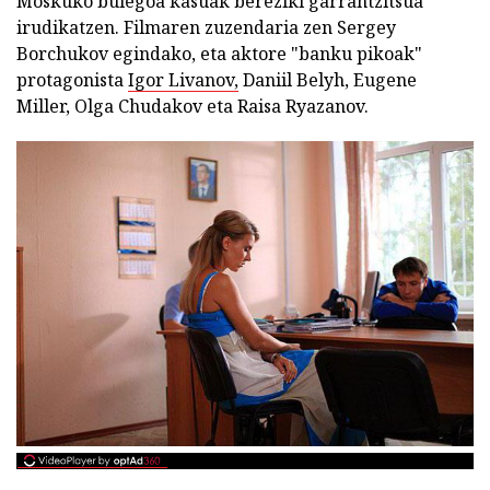
Moskuko bulegoa kasuak bereziki garrantzitsua
irudikatzen. Filmaren zuzendaria zen Sergey
Borchukov egindako, eta aktore "banku pikoak"
protagonista
Igor Livanov,
Daniil Belyh, Eugene
Miller, Olga Chudakov eta Raisa Ryazanov.