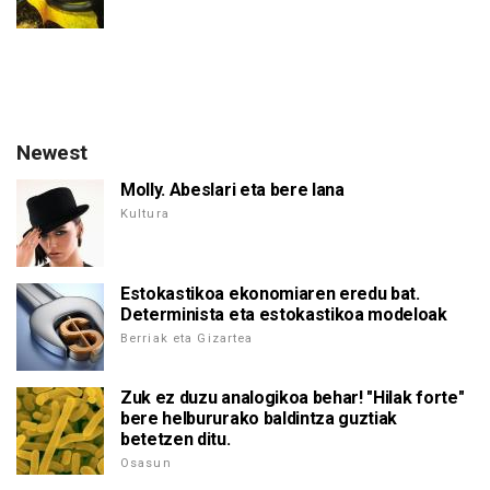
Newest
Molly. Abeslari eta bere lana
Kultura
Estokastikoa ekonomiaren eredu bat.
Determinista eta estokastikoa modeloak
Berriak eta Gizartea
Zuk ez duzu analogikoa behar! "Hilak forte"
bere helbururako baldintza guztiak
betetzen ditu.
Osasun