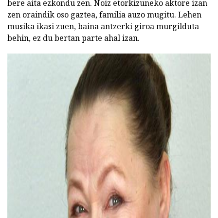
bere aita ezkondu zen. Noiz etorkizuneko aktore izan
zen oraindik oso gaztea, familia auzo mugitu. Lehen
musika ikasi zuen, baina antzerki giroa murgilduta
behin, ez du bertan parte ahal izan.