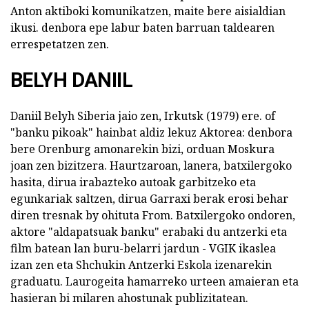
Anton aktiboki komunikatzen, maite bere aisialdian
ikusi. denbora epe labur baten barruan taldearen
errespetatzen zen.
BELYH DANIIL
Daniil Belyh Siberia jaio zen, Irkutsk (1979) ere. of
"banku pikoak" hainbat aldiz lekuz Aktorea: denbora
bere Orenburg amonarekin bizi, orduan Moskura
joan zen bizitzera. Haurtzaroan, lanera, batxilergoko
hasita, dirua irabazteko autoak garbitzeko eta
egunkariak saltzen, dirua Garraxi berak erosi behar
diren tresnak by ohituta From. Batxilergoko ondoren,
aktore "aldapatsuak banku" erabaki du antzerki eta
film batean lan buru-belarri jardun - VGIK ikaslea
izan zen eta Shchukin Antzerki Eskola izenarekin
graduatu. Laurogeita hamarreko urteen amaieran eta
hasieran bi milaren ahostunak publizitatean.