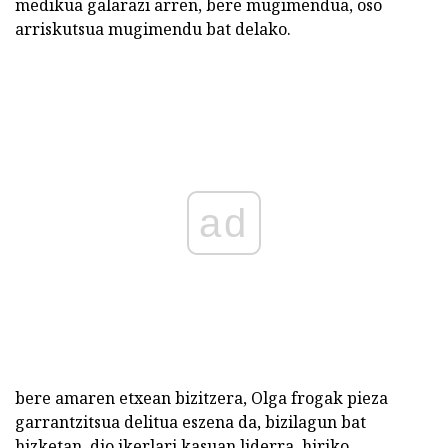
medikua galarazi arren, bere mugimendua, oso
arriskutsua mugimendu bat delako.
ad
bere amaren etxean bizitzera, Olga frogak pieza
garrantzitsua delitua eszena da, bizilagun bat
hizketan, dio ikerlari kasuan liderra, hiriko