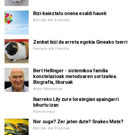
Bizi-baieztatu onena esaldi hauek
Berriak eta Gizartea
Zenbat bizi da arreta egokia Gineako txerri
Hasiera eta Familia
Bert Hellinger - sistemikoa familia
konstelazioak metodoaren sortzailea.
Biografia, liburuak
Auto-laborantza
Ibarreko Lily zure lorategian apaingarri
bihurtu izan
Homeliness
Nor suge? Zer jaten dute? Snakes Mate?
Berriak eta Gizartea