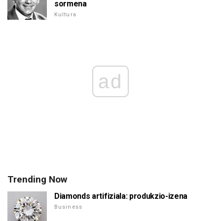
sormena
Kultura
ad
Trending Now
Diamonds artifiziala: produkzio-izena
Business