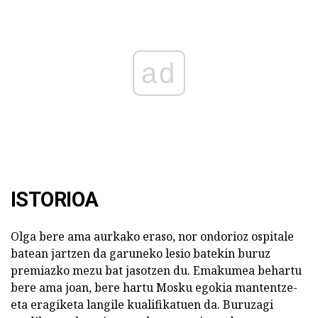
ad
ISTORIOA
Olga bere ama aurkako eraso, nor ondorioz ospitale
batean jartzen da garuneko lesio batekin buruz
premiazko mezu bat jasotzen du. Emakumea behartu
bere ama joan, bere hartu Mosku egokia mantentze-
eta eragiketa langile kualifikatuen da. Buruzagi