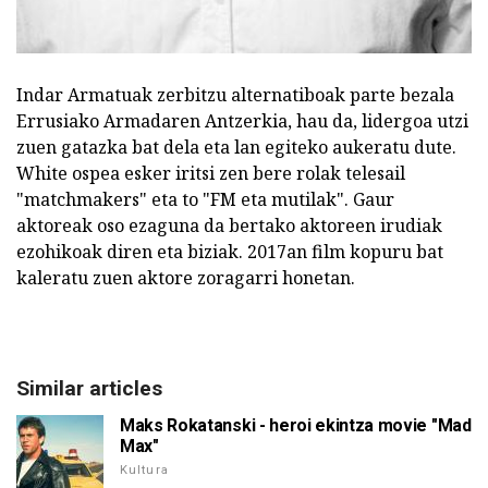
Indar Armatuak zerbitzu alternatiboak parte bezala
Errusiako Armadaren Antzerkia, hau da, lidergoa utzi
zuen gatazka bat dela eta lan egiteko aukeratu dute.
White ospea esker iritsi zen bere rolak telesail
"matchmakers" eta to "FM eta mutilak". Gaur
aktoreak oso ezaguna da bertako aktoreen irudiak
ezohikoak diren eta biziak. 2017an film kopuru bat
kaleratu zuen aktore zoragarri honetan.
Similar articles
Maks Rokatanski - heroi ekintza movie "Mad
Max"
Kultura