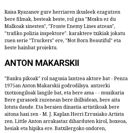
Raisa Ryazanov gure herriaren ikusleek ezagutzen
bere filmak, besteak beste, rol gisa "Mosku ez du
Malkoak sinesten", "Fronte Enemy Lines atzean",
"trafiko polizia inspektore". karaktere txikiak jokatu
zuen serie "Truckers" ere, "Not Born Beautiful" eta
beste hainbat proiektu.
ANTON MAKARSKII
"Banku pikoak" rol nagusia lantzea aktore bat - Penza
1975an Anton Makarskii godrodilsya. antzerki
txotxongiloak langile bat, eta bere ama - - musikaria
Bere gurasoek zuzenean bere ibilbidean, bere aita
lotuta daude. Eta beraien dinastia artistikoak bere
aitona hasi zen - M. J. Kaplan Herri Errusiako Artista
zen. Little Anton arrakastaz diharduten kirol, boxeoa,
hesiak eta hipika ere. Batxilergoko ondoren,