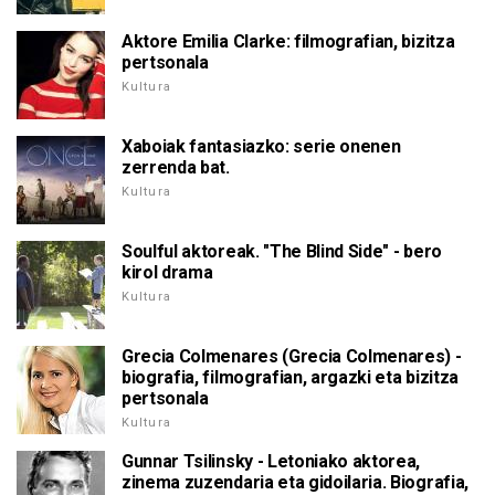
Aktore Emilia Clarke: filmografian, bizitza
pertsonala
Kultura
Xaboiak fantasiazko: serie onenen
zerrenda bat.
Kultura
Soulful aktoreak. "The Blind Side" - bero
kirol drama
Kultura
Grecia Colmenares (Grecia Colmenares) -
biografia, filmografian, argazki eta bizitza
pertsonala
Kultura
Gunnar Tsilinsky - Letoniako aktorea,
zinema zuzendaria eta gidoilaria. Biografia,