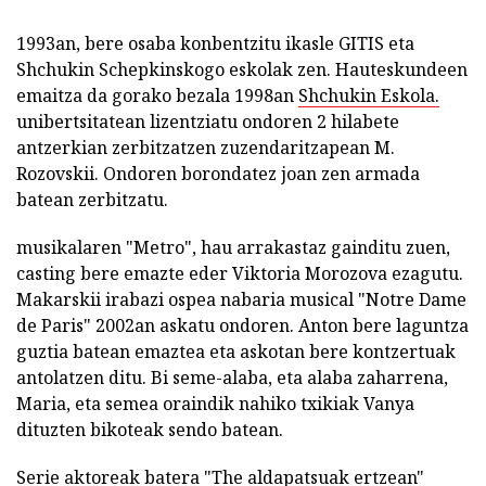
1993an, bere osaba konbentzitu ikasle GITIS eta
Shchukin Schepkinskogo eskolak zen. Hauteskundeen
emaitza da gorako bezala 1998an
Shchukin Eskola.
unibertsitatean lizentziatu ondoren 2 hilabete
antzerkian zerbitzatzen zuzendaritzapean M.
Rozovskii. Ondoren borondatez joan zen armada
batean zerbitzatu.
musikalaren "Metro", hau arrakastaz gainditu zuen,
casting bere emazte eder Viktoria Morozova ezagutu.
Makarskii irabazi ospea nabaria musical "Notre Dame
de Paris" 2002an askatu ondoren. Anton bere laguntza
guztia batean emaztea eta askotan bere kontzertuak
antolatzen ditu. Bi seme-alaba, eta alaba zaharrena,
Maria, eta semea oraindik nahiko txikiak Vanya
dituzten bikoteak sendo batean.
Serie aktoreak batera "The aldapatsuak ertzean"