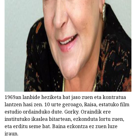
ad
1969an lanbide heziketa bat jaso zuen eta kontratua
lantzen hasi zen. 10 urte geroago, Raisa, estatuko film
estudio ordainduko dute. Gorky. Oraindik ere
institutuko ikaslea bitartean, ezkonduta lortu zuen,
eta erditu seme bat. Baina ezkontza ez zuen luze
iraun.