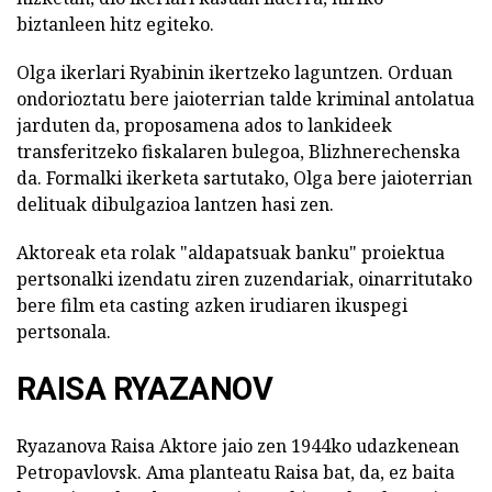
biztanleen hitz egiteko.
Olga ikerlari Ryabinin ikertzeko laguntzen. Orduan
ondorioztatu bere jaioterrian talde kriminal antolatua
jarduten da, proposamena ados to lankideek
transferitzeko fiskalaren bulegoa, Blizhnerechenska
da. Formalki ikerketa sartutako, Olga bere jaioterrian
delituak dibulgazioa lantzen hasi zen.
Aktoreak eta rolak "aldapatsuak banku" proiektua
pertsonalki izendatu ziren zuzendariak, oinarritutako
bere film eta casting azken irudiaren ikuspegi
pertsonala.
RAISA RYAZANOV
Ryazanova Raisa Aktore jaio zen 1944ko udazkenean
Petropavlovsk. Ama planteatu Raisa bat, da, ez baita