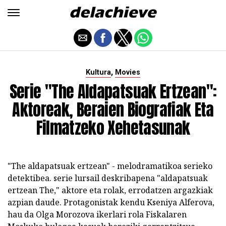
,
Kultura
Movies
Serie "The Aldapatsuak Ertzean":
Aktoreak, Beraien Biografiak Eta
Filmatzeko Xehetasunak
"The aldapatsuak ertzean" - melodramatikoa serieko
detektibea. serie lursail deskribapena "aldapatsuak
ertzean The," aktore eta rolak, errodatzen argazkiak
azpian daude. Protagonistak kendu Kseniya Alferova,
hau da Olga Morozova ikerlari rola Fiskalaren