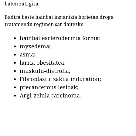
baten zati gisa.
Badira beste hainbat instantzia horietan droga
tratamendu regimen sar daitezke:
hainbat esclerodermia forma:
myxedema;
asma;
larria obesitatea;
muskulu-distrofia;
Fibroplastic zakila induration;
precancerous lesioak;
Argi-zelula carcinoma.