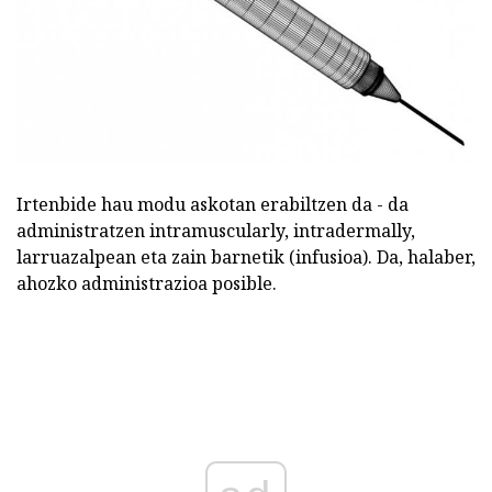
Irtenbide hau modu askotan erabiltzen da - da
administratzen intramuscularly, intradermally,
larruazalpean eta zain barnetik (infusioa). Da, halaber,
ahozko administrazioa posible.