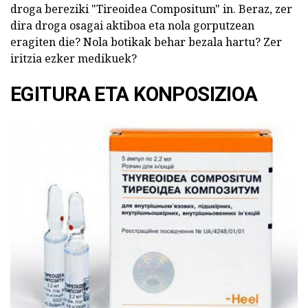
droga bereziki "Tireoidea Compositum" in. Beraz, zer
dira droga osagai aktiboa eta nola gorputzean
eragiten die? Nola botikak behar bezala hartu? Zer
iritzia ezker medikuek?
EGITURA ETA KONPOSIZIOA