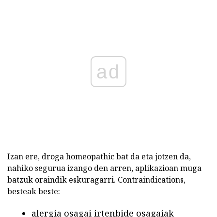
ad
Izan ere, droga homeopathic bat da eta jotzen da,
nahiko segurua izango den arren, aplikazioan muga
batzuk oraindik eskuragarri. Contraindications,
besteak beste:
alergia osagai irtenbide osagaiak