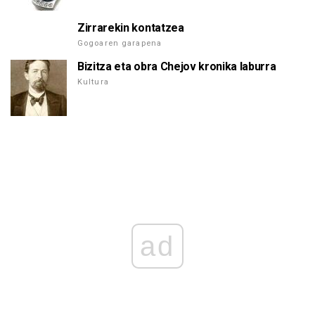
Zirrarekin kontatzea
Gogoaren garapena
Bizitza eta obra Chejov kronika laburra
Kultura
ad