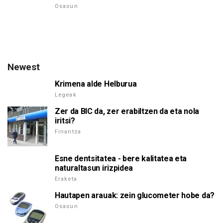
Osasun
Newest
Krimena alde Helburua
Legeak
Zer da BIC da, zer erabiltzen da eta nola
iritsi?
Finantza
Esne dentsitatea - bere kalitatea eta
naturaltasun irizpidea
Eraketa
Hautapen arauak: zein glucometer hobe da?
Osasun