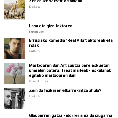
Zer da izen? Izen: adibideak
Eraketa
Lana eta giza faktorea
Business
Errusiako komedia "Real Aita": aktoreak eta
rolak
Kultura
Martxoaren 8an Artisautza bere eskuetan
umeekin batera. Treat maiteak - eskulanak
egiteko martxoaren 8an!
Homeliness
Zein da fisikaren elkarrekintza ahula?
Eraketa
Glauberren gatza - idorreria ez da izugarria