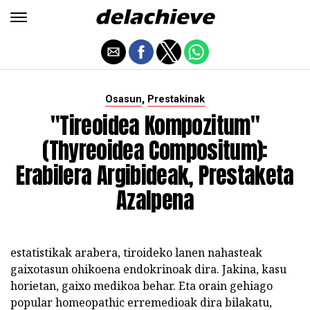
,
Osasun
Prestakinak
"Tireoidea Kompozitum"
(Thyreoidea Compositum):
Erabilera Argibideak, Prestaketa
Azalpena
estatistikak arabera, tiroideko lanen nahasteak
gaixotasun ohikoena endokrinoak dira. Jakina, kasu
horietan, gaixo medikoa behar. Eta orain gehiago
popular homeopathic erremedioak dira bilakatu,