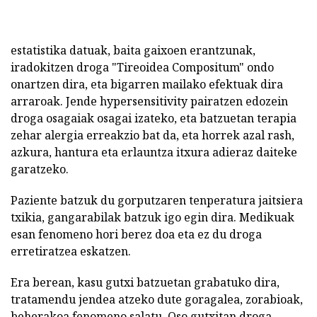
estatistika datuak, baita gaixoen erantzunak,
iradokitzen droga "Tireoidea Compositum" ondo
onartzen dira, eta bigarren mailako efektuak dira
arraroak. Jende hypersensitivity pairatzen edozein
droga osagaiak osagai izateko, eta batzuetan terapia
zehar alergia erreakzio bat da, eta horrek azal rash,
azkura, hantura eta erlauntza itxura adieraz daiteke
garatzeko.
Paziente batzuk du gorputzaren tenperatura jaitsiera
txikia, gangarabilak batzuk igo egin dira. Medikuak
esan fenomeno hori berez doa eta ez du droga
erretiratzea eskatzen.
Era berean, kasu gutxi batzuetan grabatuko dira,
tratamendu jendea atzeko dute goragalea, zorabioak,
beherakoa fenomeno salatu. Oso gutxitan droga