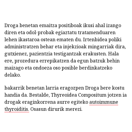
Droga benetan emaitza positiboak ikusi ahal izango
diren eta odol-probak egiaztatu tratamenduaren
lehen ikastaroa ostean ematen du. Irtenbidea poliki
administratzen behar eta injekzioak mingarriak dira,
gutxienez, pazientzia testigantzak erakusten. Hala
ere, prozedura errepikatzen da egun batzuk behin
maizago eta ondoeza oso posible berdinkatzeko
delako.
bakarrik benetan larria eragozpen Droga bere kostu
handia da. Bestalde, Thyreoidea Compositum jotzen ia
drogak eraginkorrena aurre egiteko
autoimmune
thyroiditis.
Osasun dirurik merezi.