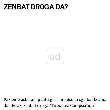
ZENBAT DROGA DA?
ad
Paziente askotan, puntu garrantzitsu droga bat kostua
da. Beraz, zenbat droga "Tireoidea Compositum"