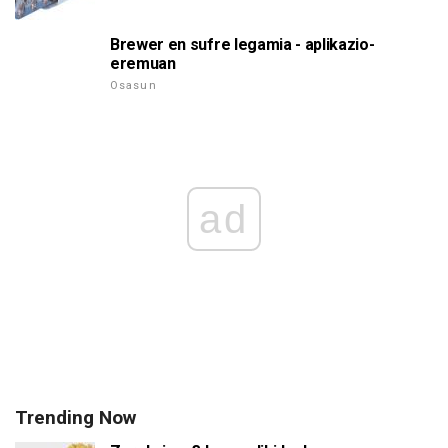
Brewer en sufre legamia - aplikazio-
eremuan
Osasun
ad
Trending Now