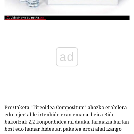
ad
Prestaketa "Tireoidea Compositum" ahozko erabilera
edo injectable irtenbide eran emana. beira Bide
bakoitzak 2,2 konponbidea ml dauka. farmazia hartan
bost edo hamar bideetan paketea erosi ahal izango