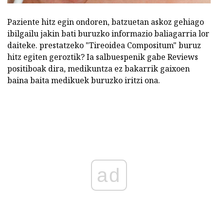
Paziente hitz egin ondoren, batzuetan askoz gehiago
ibilgailu jakin bati buruzko informazio baliagarria lor
daiteke. prestatzeko "Tireoidea Compositum" buruz
hitz egiten geroztik? Ia salbuespenik gabe Reviews
positiboak dira, medikuntza ez bakarrik gaixoen
baina baita medikuek buruzko iritzi ona.
ad