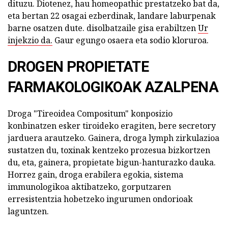
dituzu. Diotenez, hau homeopathic prestatzeko bat da,
eta bertan 22 osagai ezberdinak, landare laburpenak
barne osatzen dute. disolbatzaile gisa erabiltzen
Ur
injekzio da.
Gaur egungo osaera eta sodio kloruroa.
DROGEN PROPIETATE
FARMAKOLOGIKOAK AZALPENA
Droga "Tireoidea Compositum" konposizio
konbinatzen esker tiroideko eragiten, bere secretory
jarduera arautzeko. Gainera, droga lymph zirkulazioa
sustatzen du, toxinak kentzeko prozesua bizkortzen
du, eta, gainera, propietate bigun-hanturazko dauka.
Horrez gain, droga erabilera egokia, sistema
immunologikoa aktibatzeko, gorputzaren
erresistentzia hobetzeko ingurumen ondorioak
laguntzen.