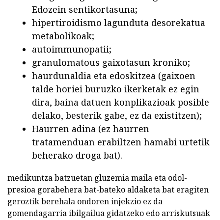
Edozein sentikortasuna;
hipertiroidismo lagunduta desorekatua
metabolikoak;
autoimmunopatii;
granulomatous gaixotasun kroniko;
haurdunaldia eta edoskitzea (gaixoen
talde horiei buruzko ikerketak ez egin
dira, baina datuen konplikazioak posible
delako, besterik gabe, ez da existitzen);
Haurren adina (ez haurren
tratamenduan erabiltzen hamabi urtetik
beherako droga bat).
medikuntza batzuetan gluzemia maila eta odol-
presioa gorabehera bat-bateko aldaketa bat eragiten
geroztik berehala ondoren injekzio ez da
gomendagarria ibilgailua gidatzeko edo arriskutsuak