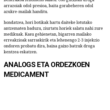
arrazoiak odol-presioa, baita gorabeheren odol
azukre-mailak handitu.
hondatzea, hori botikak hartu daiteke lotutako
antzematen baduzu, ziurtatu horiek salatu nahi zure
medikuak. Kasu gehienetan, bigarren mailako
erreakzioak sarraskirik eta lehenengo 2-3 injekzio
ondoren probatu dira, baina gaixo batzuk droga
kentzea eskatzen.
ANALOGS ETA ORDEZKOEN
MEDICAMENT