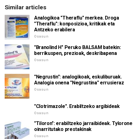
Similar articles
Analogikoa "Theraflu" merkea. Droga
"Theraflu": konposizioa, kritikak eta
Antzeko erabilera
Osasun
"Branolind H" Peruko BALSAM batekin:
berrikuspen, prezioak, deskribapena
Osasun
"Negrustin": analogikoak, eskuliburuak.
Analogia onena "Negrustina" errusieraz
Osasun
"Clotrimazole". Erabiltzeko argibideak
Osasun
"Tiloron": erabiltzeko jarraibideak. Tylorone
oinarritutako prestakinak
Osasun