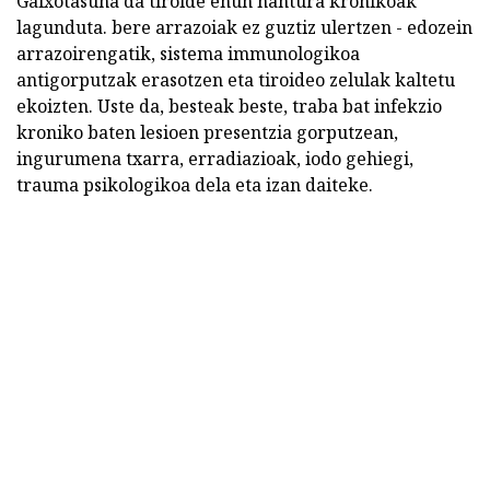
Gaixotasuna da tiroide ehun hantura kronikoak
lagunduta. bere arrazoiak ez guztiz ulertzen - edozein
arrazoirengatik, sistema immunologikoa
antigorputzak erasotzen eta tiroideo zelulak kaltetu
ekoizten. Uste da, besteak beste, traba bat infekzio
kroniko baten lesioen presentzia gorputzean,
ingurumena txarra, erradiazioak, iodo gehiegi,
trauma psikologikoa dela eta izan daiteke.