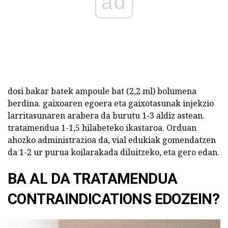
ad
dosi bakar batek ampoule bat (2,2 ml) bolumena
berdina. gaixoaren egoera eta gaixotasunak injekzio
larritasunaren arabera da burutu 1-3 aldiz astean.
tratamendua 1-1,5 hilabeteko ikastaroa. Orduan
ahozko administrazioa da, vial edukiak gomendatzen
da 1-2 ur purua koilarakada diluitzeko, eta gero edan.
BA AL DA TRATAMENDUA
CONTRAINDICATIONS EDOZEIN?