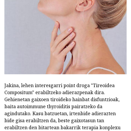
Jakina, lehen interesgarri point droga "Tireoidea
Compositum" erabiltzeko adierazpenak dira.
Gehienetan gaixoen tiroideko hainbat disfuntzioak,
baita autoimmune thyroiditis pairatzeko da
agindutako. Kasu batzuetan, irtenbide adierazten
bide gisa erabiltzen da, beste gaixotasun tan
erabiltzen den bitartean bakarrik terapia konplexu