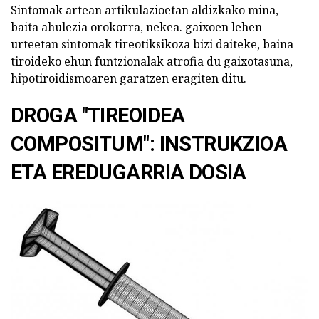
Sintomak artean artikulazioetan aldizkako mina,
baita ahulezia orokorra, nekea. gaixoen lehen
urteetan sintomak tireotiksikoza bizi daiteke, baina
tiroideko ehun funtzionalak atrofia du gaixotasuna,
hipotiroidismoaren garatzen eragiten ditu.
DROGA "TIREOIDEA
COMPOSITUM": INSTRUKZIOA
ETA EREDUGARRIA DOSIA