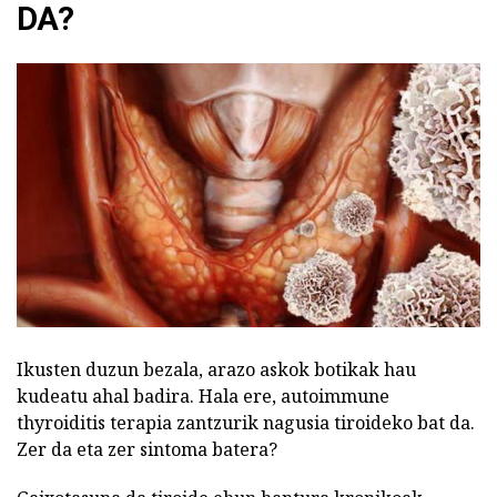
DA?
Ikusten duzun bezala, arazo askok botikak hau
kudeatu ahal badira. Hala ere, autoimmune
thyroiditis terapia zantzurik nagusia tiroideko bat da.
Zer da eta zer sintoma batera?