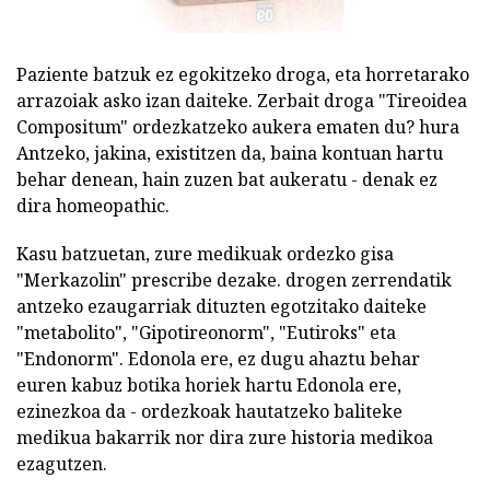
Paziente batzuk ez egokitzeko droga, eta horretarako
arrazoiak asko izan daiteke. Zerbait droga "Tireoidea
Compositum" ordezkatzeko aukera ematen du? hura
Antzeko, jakina, existitzen da, baina kontuan hartu
behar denean, hain zuzen bat aukeratu - denak ez
dira homeopathic.
Kasu batzuetan, zure medikuak ordezko gisa
"Merkazolin" prescribe dezake. drogen zerrendatik
antzeko ezaugarriak dituzten egotzitako daiteke
"metabolito", "Gipotireonorm", "Eutiroks" eta
"Endonorm". Edonola ere, ez dugu ahaztu behar
euren kabuz botika horiek hartu Edonola ere,
ezinezkoa da - ordezkoak hautatzeko baliteke
medikua bakarrik nor dira zure historia medikoa
ezagutzen.