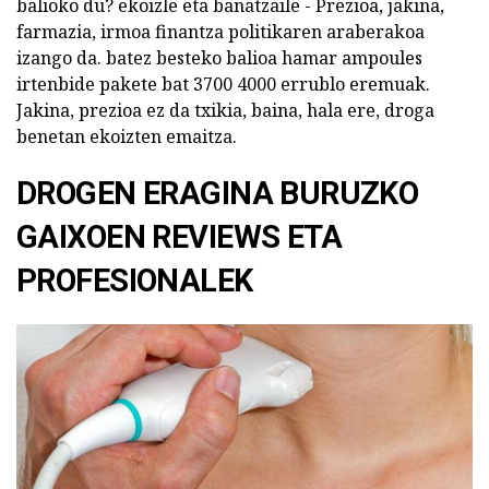
balioko du? ekoizle eta banatzaile - Prezioa, jakina,
farmazia, irmoa finantza politikaren araberakoa
izango da. batez besteko balioa hamar ampoules
irtenbide pakete bat 3700 4000 errublo eremuak.
Jakina, prezioa ez da txikia, baina, hala ere, droga
benetan ekoizten emaitza.
DROGEN ERAGINA BURUZKO
GAIXOEN REVIEWS ETA
PROFESIONALEK