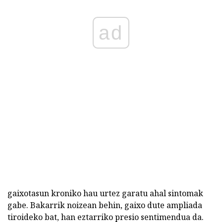
ad
gaixotasun kroniko hau urtez garatu ahal sintomak
gabe. Bakarrik noizean behin, gaixo dute ampliada
tiroideko bat, han eztarriko presio sentimendua da.