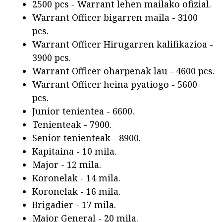
2500 pcs - Warrant lehen mailako ofizial.
Warrant Officer bigarren maila - 3100
pcs.
Warrant Officer Hirugarren kalifikazioa -
3900 pcs.
Warrant Officer oharpenak lau - 4600 pcs.
Warrant Officer heina pyatiogo - 5600
pcs.
Junior tenientea - 6600.
Tenienteak - 7900.
Senior tenienteak - 8900.
Kapitaina - 10 mila.
Major - 12 mila.
Koronelak - 14 mila.
Koronelak - 16 mila.
Brigadier - 17 mila.
Major General - 20 mila.