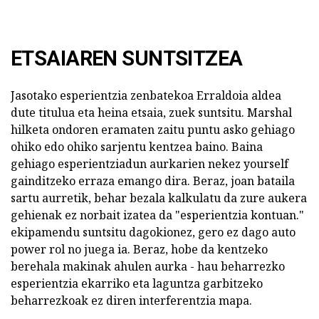
ETSAIAREN SUNTSITZEA
Jasotako esperientzia zenbatekoa Erraldoia aldea
dute titulua eta heina etsaia, zuek suntsitu. Marshal
hilketa ondoren eramaten zaitu puntu asko gehiago
ohiko edo ohiko sarjentu kentzea baino. Baina
gehiago esperientziadun aurkarien nekez yourself
gainditzeko erraza emango dira. Beraz, joan bataila
sartu aurretik, behar bezala kalkulatu da zure aukera
gehienak ez norbait izatea da "esperientzia kontuan."
ekipamendu suntsitu dagokionez, gero ez dago auto
power rol no juega ia. Beraz, hobe da kentzeko
berehala makinak ahulen aurka - hau beharrezko
esperientzia ekarriko eta laguntza garbitzeko
beharrezkoak ez diren interferentzia mapa.