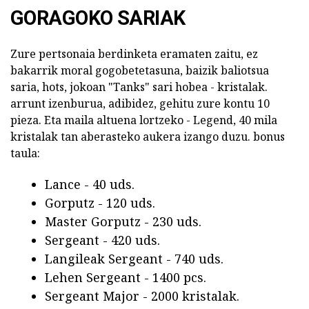
GORAGOKO SARIAK
Zure pertsonaia berdinketa eramaten zaitu, ez
bakarrik moral gogobetetasuna, baizik baliotsua
saria, hots, jokoan "Tanks" sari hobea - kristalak.
arrunt izenburua, adibidez, gehitu zure kontu 10
pieza. Eta maila altuena lortzeko - Legend, 40 mila
kristalak tan aberasteko aukera izango duzu. bonus
taula:
Lance - 40 uds.
Gorputz - 120 uds.
Master Gorputz - 230 uds.
Sergeant - 420 uds.
Langileak Sergeant - 740 uds.
Lehen Sergeant - 1400 pcs.
Sergeant Major - 2000 kristalak.