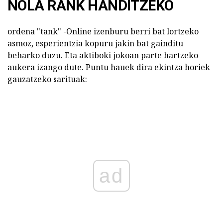
NOLA RANK HANDITZEKO
ordena "tank" -Online izenburu berri bat lortzeko
asmoz, esperientzia kopuru jakin bat gainditu
beharko duzu. Eta aktiboki jokoan parte hartzeko
aukera izango dute. Puntu hauek dira ekintza horiek
gauzatzeko sarituak:
ad