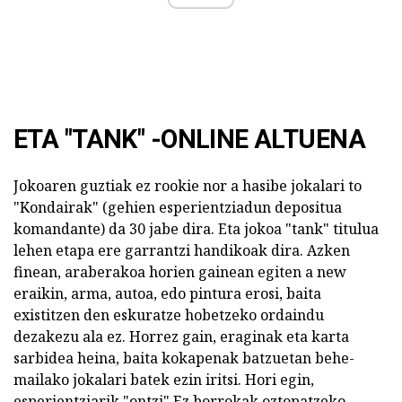
ETA "TANK" -ONLINE ALTUENA
Jokoaren guztiak ez rookie nor a hasibe jokalari to
"Kondairak" (gehien esperientziadun depositua
komandante) da 30 jabe dira. Eta jokoa "tank" titulua
lehen etapa ere garrantzi handikoak dira. Azken
finean, araberakoa horien gainean egiten a new
eraikin, arma, autoa, edo pintura erosi, baita
existitzen den eskuratze hobetzeko ordaindu
dezakezu ala ez. Horrez gain, eraginak eta karta
sarbidea heina, baita kokapenak batzuetan behe-
mailako jokalari batek ezin iritsi. Hori egin,
esperientziarik "ontzi" Ez borrokak oztopatzeko