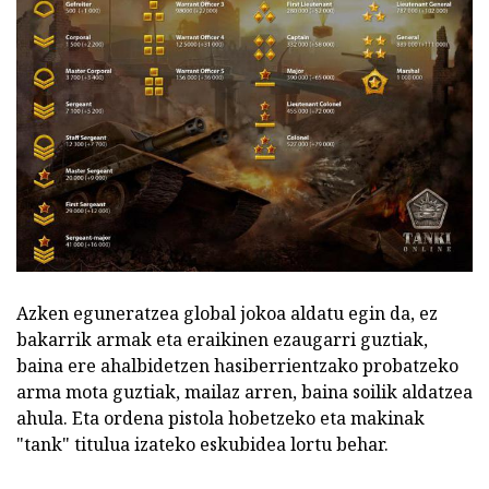
Azken eguneratzea global jokoa aldatu egin da, ez
bakarrik armak eta eraikinen ezaugarri guztiak,
baina ere ahalbidetzen hasiberrientzako probatzeko
arma mota guztiak, mailaz arren, baina soilik aldatzea
ahula. Eta ordena pistola hobetzeko eta makinak
"tank" titulua izateko eskubidea lortu behar.