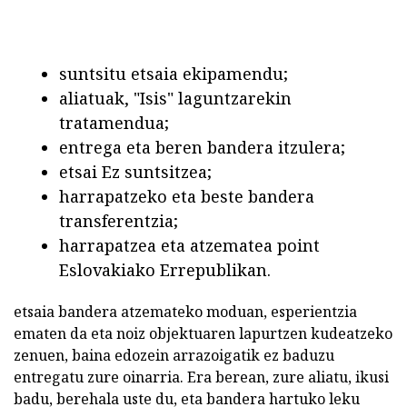
suntsitu etsaia ekipamendu;
aliatuak, "Isis" laguntzarekin
tratamendua;
entrega eta beren bandera itzulera;
etsai Ez suntsitzea;
harrapatzeko eta beste bandera
transferentzia;
harrapatzea eta atzematea point
Eslovakiako Errepublikan.
etsaia bandera atzemateko moduan, esperientzia
ematen da eta noiz objektuaren lapurtzen kudeatzeko
zenuen, baina edozein arrazoigatik ez baduzu
entregatu zure oinarria. Era berean, zure aliatu, ikusi
badu, berehala uste du, eta bandera hartuko leku