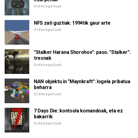
Ordenagailuak
NFS zati guztiak: 1994tik gaur arte
Ordenagailuak
"Stalker Harana Shorohov": paso. "Stalker":
tresnak
Ordenagailuak
NAN objektu in "Maynkraft": logela pribatua
beharra
Ordenagailuak
7 Days Die: kontsola komandoak, eta ez
bakarrik
Ordenagailuak