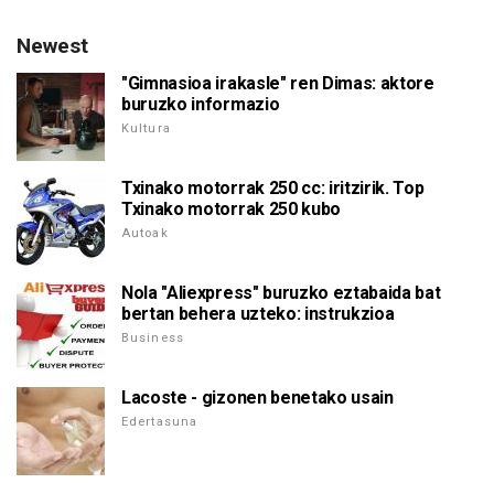
Newest
"Gimnasioa irakasle" ren Dimas: aktore
buruzko informazio
Kultura
Txinako motorrak 250 cc: iritzirik. Top
Txinako motorrak 250 kubo
Autoak
Nola "Aliexpress" buruzko eztabaida bat
bertan behera uzteko: instrukzioa
Business
Lacoste - gizonen benetako usain
Edertasuna