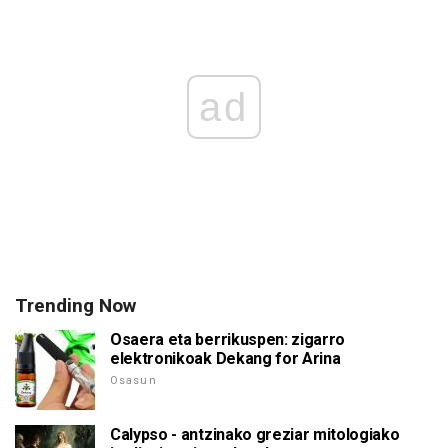
ad
Trending Now
Osaera eta berrikuspen: zigarro
elektronikoak Dekang for Arina
Osasun
Calypso - antzinako greziar mitologiako