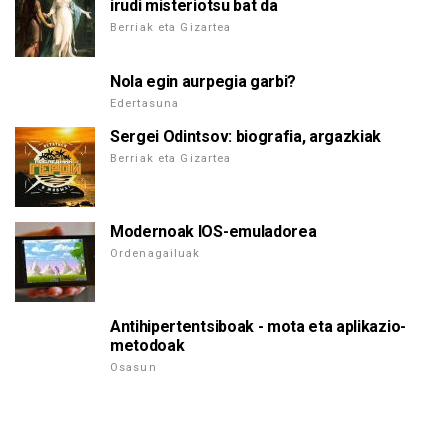
irudi misteriotsu bat da
Berriak eta Gizartea
Nola egin aurpegia garbi?
Edertasuna
Sergei Odintsov: biografia, argazkiak
Berriak eta Gizartea
Modernoak IOS-emuladorea
Ordenagailuak
Antihipertentsiboak - mota eta aplikazio-
metodoak
Osasun