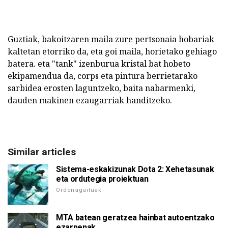
Guztiak, bakoitzaren maila zure pertsonaia hobariak
kaltetan etorriko da, eta goi maila, horietako gehiago
batera. eta "tank" izenburua kristal bat hobeto
ekipamendua da, corps eta pintura berrietarako
sarbidea erosten laguntzeko, baita nabarmenki,
dauden makinen ezaugarriak handitzeko.
Similar articles
Sistema-eskakizunak Dota 2: Xehetasunak
eta ordutegia proiektuan
Ordenagailuak
MTA batean geratzea hainbat autoentzako
ezarpenak