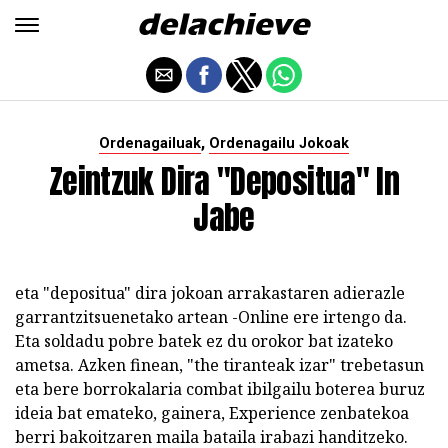
,
Ordenagailuak
Ordenagailu Jokoak
Zeintzuk Dira "depositua" In
Jabe
eta "depositua" dira jokoan arrakastaren adierazle
garrantzitsuenetako artean -Online ere irtengo da.
Eta soldadu pobre batek ez du orokor bat izateko
ametsa. Azken finean, "the tiranteak izar" trebetasun
eta bere borrokalaria combat ibilgailu boterea buruz
ideia bat emateko, gainera, Experience zenbatekoa
berri bakoitzaren maila bataila irabazi handitzeko.