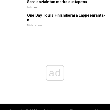
Sare sozialetan marka sustapena
Internet
One Day Tours Finlandierara Lappeenranta-
n
Bidaiatzea
ad