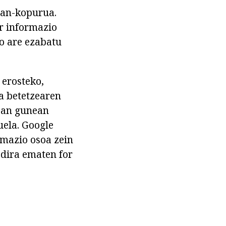
tan-kopurua.
r informazio
do are ezabatu
erosteko,
za betetzearen
ean gunean
uela. Google
rmazio osoa zein
 dira ematen for