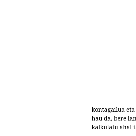
kontagailua eta
hau da, bere la
kalkulatu ahal i