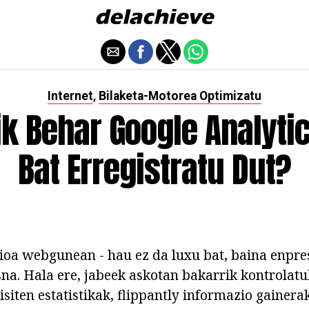
Internet
Bilaketa-Motorea Optimizatu
,
ik Behar Google Analyti
Bat Erregistratu Dut?
oa webgunean - hau ez da luxu bat, baina enpre
sna. Hala ere, jabeek askotan bakarrik kontrolat
isiten estatistikak, flippantly informazio gainer