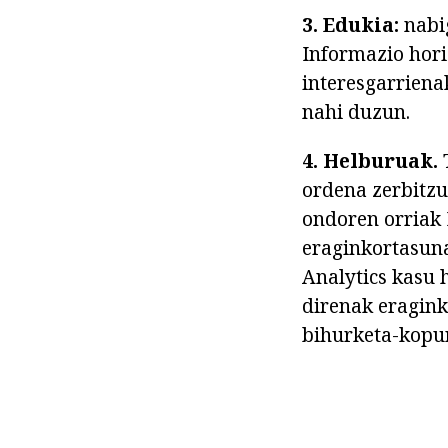
3. Edukia:
nabig
Informazio hor
interesgarriena
nahi duzun.
4. Helburuak.
T
ordena zerbitzua
ondoren orriak
eraginkortasuna
Analytics kasu 
direnak eragink
bihurketa-kopu