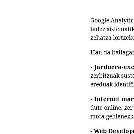
Google Analytic
bidez sistematik
zehatza lortzeko
Hau da baliagar
-
Jarduera-exe
zerbitzuak sust
ereduak identif
-
Internet mar
dute online, ze
mota gehienezko
-
Web Develope