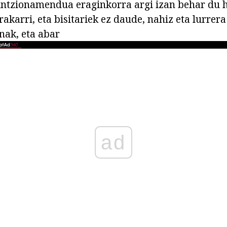
ntzionamendua eraginkorra argi izan behar du h
rakarri, eta bisitariek ez daude, nahiz eta lurrer
nak, eta abar
ad