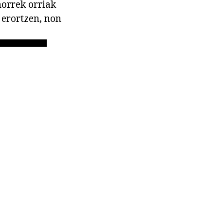
orrek orriak
a erortzen, non