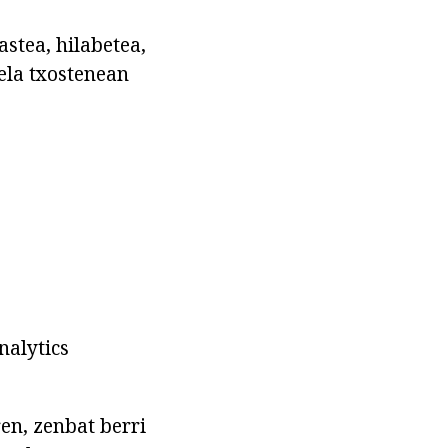
stea, hilabetea,
rela txostenean
nalytics
ren, zenbat berri