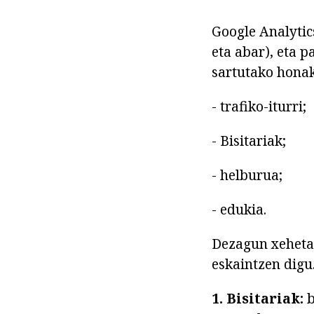
Google Analytic
eta abar), eta p
sartutako honak
- trafiko-iturri;
- Bisitariak;
- helburua;
- edukia.
Dezagun xeheta
eskaintzen digu
1. Bisitariak:
b