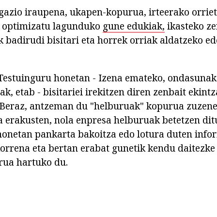
azio iraupena, ukapen-kopurua, irteerako orrie
i optimizatu lagunduko
gune edukiak,
ikasteko ze
k badirudi bisitari eta horrek orriak aldatzeko e
estuinguru honetan - Izena emateko, ondasunak 
k, etab - bisitariei irekitzen diren zenbait ekint
 Beraz, antzeman du "helburuak" kopurua zuzen
 erakusten, nola enpresa helburuak betetzen dit
honetan pankarta bakoitza edo lotura duten info
orrena eta bertan erabat gunetik kendu daitezke
rua hartuko du.