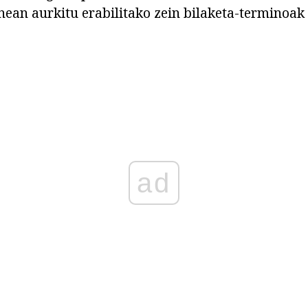
nean aurkitu erabilitako zein bilaketa-terminoak 
ad