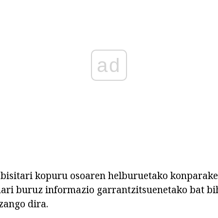
ad
 bisitari kopuru osoaren helburuetako konparake
nari buruz informazio garrantzitsuenetako bat b
zango dira.