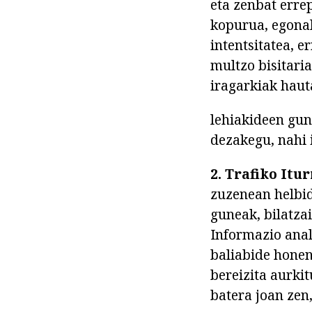
eta zenbat errep
kopurua, egona
intentsitatea, e
multzo bisitari
iragarkiak haut
lehiakideen gun
dezakegu, nahi 
2. Trafiko Itur
zuzenean helbid
guneak, bilatza
Informazio anali
baliabide honen
bereizita aurkit
batera joan zen,