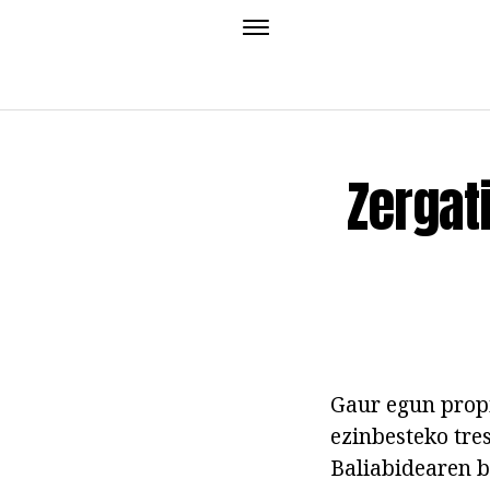
Zergat
Gaur egun propi
ezinbesteko tre
Baliabidearen b