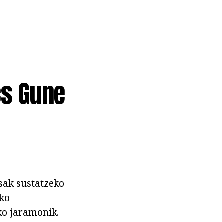
cs Gune
sak sustatzeko
uko
ako jaramonik.