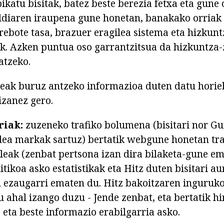
ikatu bisitak, batez beste berezia fetxa eta gune
ldiaren iraupena gune honetan, banakako orriak
rrebote tasa, brazuer eragilea sistema eta hizkunt
ak. Azken puntua oso garrantzitsua da hizkuntza
atzeko.
eak buruz antzeko informazioa duten datu horie
izanez gero.
riak:
zuzeneko trafiko bolumena (bisitari nor G
ea markak sartuz) bertatik webgune honetan tra
ileak (zenbat pertsona izan dira bilaketa-gune em
tikoa asko estatistikak eta Hitz duten bisitari au
 ezaugarri ematen du. Hitz bakoitzaren inguruk
u ahal izango duzu - Jende zenbat, eta bertatik h
 eta beste informazio erabilgarria asko.