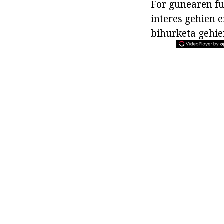
For gunearen fu
interes gehien e
bihurketa gehie