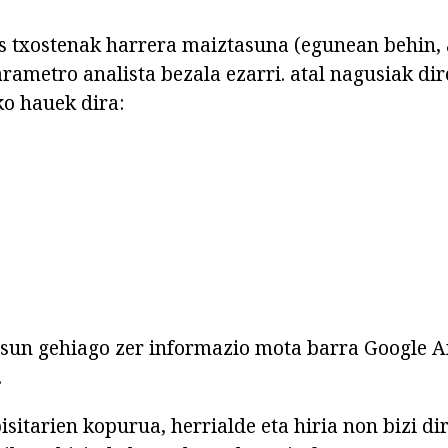
s txostenak harrera maiztasuna (egunean behin, a
arametro analista bezala ezarri. atal nagusiak di
o hauek dira:
sun gehiago zer informazio mota barra Google A
.
isitarien kopurua, herrialde eta hiria non bizi di