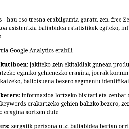
s - hau oso tresna erabilgarria garatu zen. free 
oa asistentzia baliabidea estatistikak egiteko, i
.
ria Google Analytics erabili
kutiboen:
jakiteko zein ekitaldiak gunean prod
atzeko eginiko gehienezko eragina, joerak komun 
ikatzeko, baliotsuena bezero segmentu identifika
keters:
informazioa lortzeko bisitari eta zenbat
r keywords erakartzeko gehien balizko bezero, zer
 eragina sortzen dute.
rs:
zergatik pertsona utzi baliabidea bertan orri