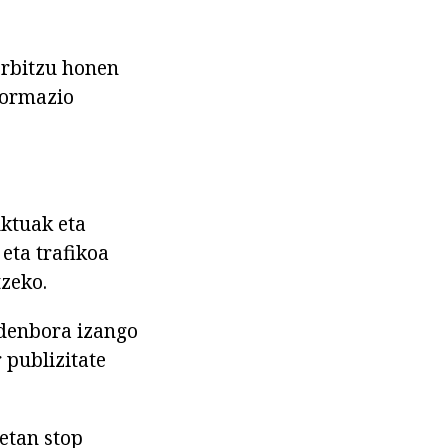
Zerbitzu honen
nformazio
uktuak eta
eta trafikoa
tzeko.
 denbora izango
 publizitate
etan stop