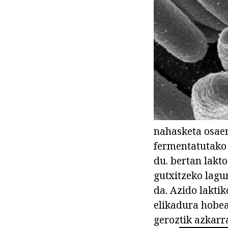
nahasketa osaer
fermentatutako 
du. bertan lakt
gutxitzeko lagu
da. Azido lakti
elikadura hobea
geroztik azkarr