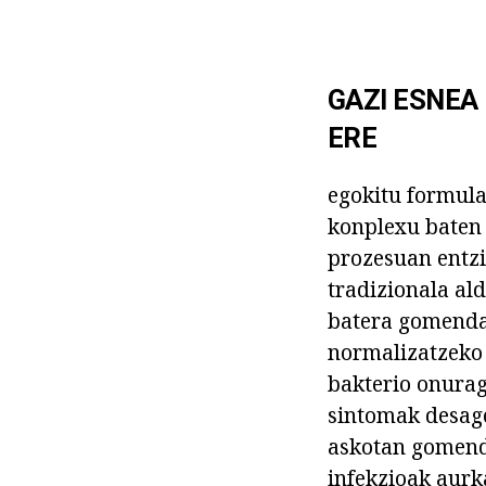
GAZI ESNEA
ERE
egokitu formula
konplexu baten 
prozesuan entz
tradizionala al
batera gomendat
normalizatzeko 
bakterio onurag
sintomak desage
askotan gomenda
infekzioak aurk