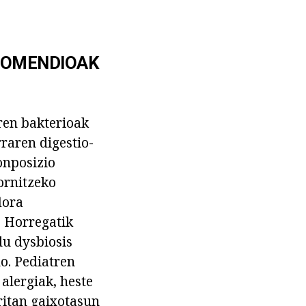
 GOMENDIOAK
ren bakterioak
raren digestio-
onposizio
ornitzeko
lora
. Horregatik
du dysbiosis
o. Pediatren
alergiak, heste
ritan gaixotasun