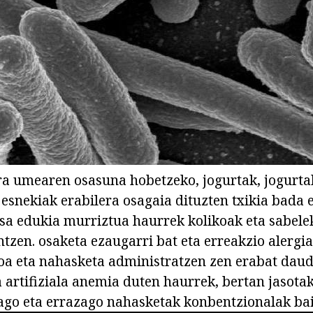
a umearen osasuna hobetzeko, jogurtak, jogurtak
esnekiak erabilera osagaia dituzten txikia bada 
osa edukia murriztua haurrek kolikoak eta sabel
ntzen. osaketa ezaugarri bat eta erreakzio alergi
koa eta nahasketa administratzen zen erabat dau
 artifiziala anemia duten haurrek, bertan jasota
ago eta errazago nahasketak konbentzionalak ba