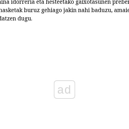
na idorreria eta hesteetako gaixotasunen preben
hasketak buruz gehiago jakin nahi baduzu, amaie
datzen dugu.
ad