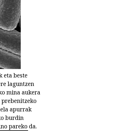
 eta beste
ere laguntzen
eko mina aukera
a prebenitzeko
dela apurrak
ko burdin
ino pareko da.