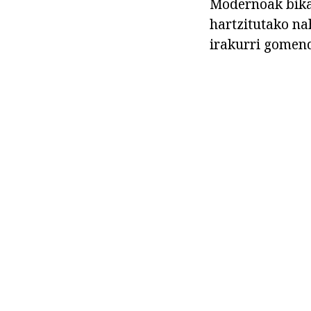
Modernoak bikai
hartzitutako na
irakurri gomen