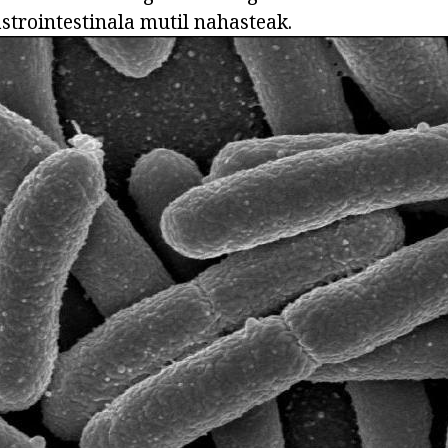
strointestinala mutil nahasteak.