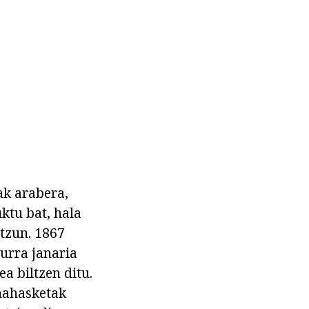
ak arabera,
ktu bat, hala
ntzun. 1867
urra janaria
a biltzen ditu.
 nahasketak