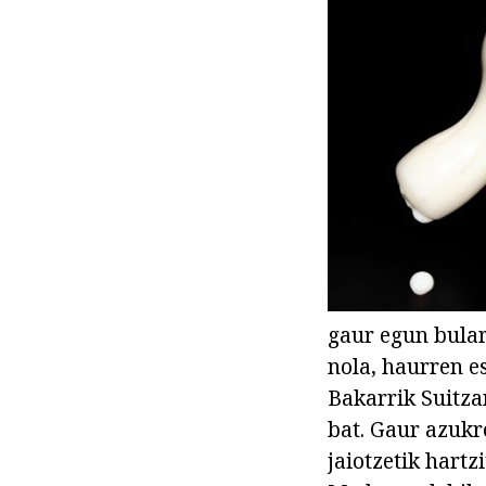
gaur egun bular
nola, haurren e
Bakarrik Suitza
bat. Gaur azukre
jaiotzetik hart