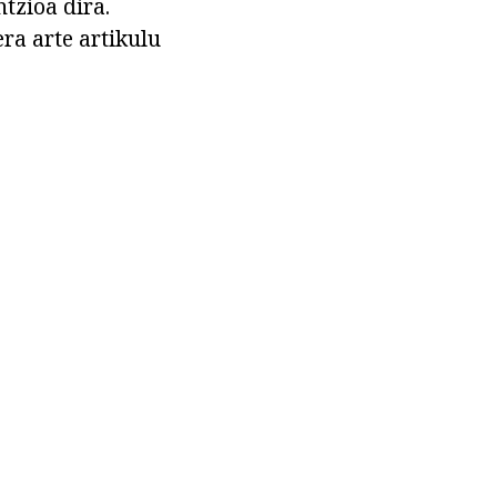
tzioa dira.
ra arte artikulu