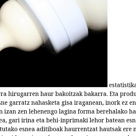
estatistik
ra hirugarren haur bakoitzak bakarra. Eta produ
sne garratz nahasketa gisa iraganean, inork ez e
n izan zen lehenengo lagina forma berehalako ha
a, gari irina eta behi-inprimaki lehor batean esne
zitutako esnea aditiboak haurrentzat hautsak ere