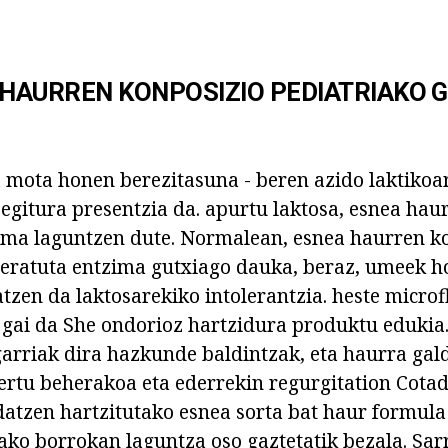
 HAURREN KONPOSIZIO PEDIATRIAKO
 mota honen berezitasuna - beren azido laktikoa
egitura presentzia da. apurtu laktosa, esnea haur
ima laguntzen dute. Normalean, esnea haurren k
deratuta entzima gutxiago dauka, beraz, umeek h
zen da laktosarekiko intolerantzia. heste microf
gai da She ondorioz hartzidura produktu edukia
arriak dira hazkunde baldintzak, eta haurra gal
rtu beherakoa eta ederrekin regurgitation Cotad
tzen hartzitutako esnea sorta bat haur formula 
ako borrokan laguntza oso gaztetatik bezala. Sar