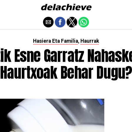
Hasiera Eta Familia
Haurrak
,
ik Esne Garratz Nahask
Haurtxoak Behar Dugu?