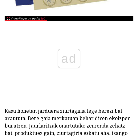
ad
Kasu honetan jarduera ziurtagiria lege berezi bat
araututa. Bere gaia merkatuan behar diren ekoizpen
burutzen. Jaurlaritzak onartutako zerrenda zehatz
bat. produktuez gain, ziurtagiria eskatu ahal izango