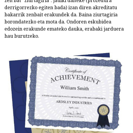
zen bat "ziurtagiria". jaulki daiteke (prozedura
derrigorrezko egiten bada) izan diren akreditatu
bakarrik zenbait erakundek da. Baina ziurtagiria
borondatezko eta mota da. Ondoren eskubidea
edozein erakunde emateko dauka, erabaki jarduera
hau burutzeko.