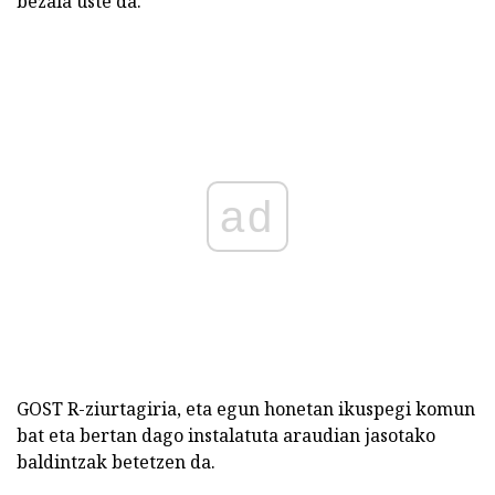
bezala uste da.
ad
GOST R-ziurtagiria, eta egun honetan ikuspegi komun
bat eta bertan dago instalatuta araudian jasotako
baldintzak betetzen da.