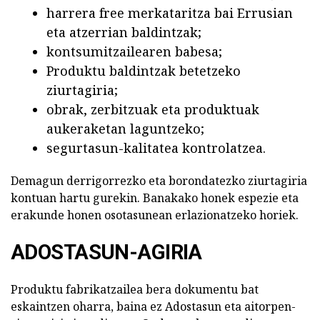
harrera free merkataritza bai Errusian
eta atzerrian baldintzak;
kontsumitzailearen babesa;
Produktu baldintzak betetzeko
ziurtagiria;
obrak, zerbitzuak eta produktuak
aukeraketan laguntzeko;
segurtasun-kalitatea kontrolatzea.
Demagun derrigorrezko eta borondatezko ziurtagiria
kontuan hartu gurekin. Banakako honek espezie eta
erakunde honen osotasunean erlazionatzeko horiek.
ADOSTASUN-AGIRIA
Produktu fabrikatzailea bera dokumentu bat
eskaintzen oharra, baina ez Adostasun eta aitorpen-