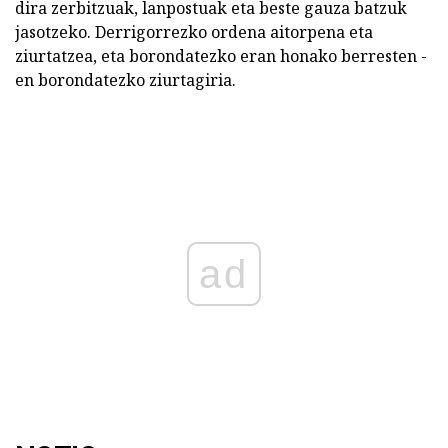
dira zerbitzuak, lanpostuak eta beste gauza batzuk
jasotzeko. Derrigorrezko ordena aitorpena eta
ziurtatzea, eta borondatezko eran honako berresten -
en borondatezko ziurtagiria.
ad