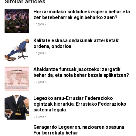
Similar articles
Hori armadako soldaduek espero behar eta
zer betebeharrak egin beharko zuen?
Legeak
Kalitate eskasa ondasunak azterketak:
ordena, ondorioa
Legeak
Ahalduntze funtsak jasotzeko: zergatik
behar da, eta nola behar bezala aplikatzen?
Legeak
Legezko arau-Errusiar Federazioko
egintzak hierarkia. Errusiako Federazioko
sistema legala
Legeak
Garagardo Legearen. nazioaren osasuna
For borrokatu behar