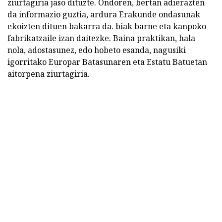
ziurtagiria jaso dituzte. Ondoren, bertan adierazten
da informazio guztia, ardura Erakunde ondasunak
ekoizten dituen bakarra da. biak barne eta kanpoko
fabrikatzaile izan daitezke. Baina praktikan, hala
nola, adostasunez, edo hobeto esanda, nagusiki
igorritako Europar Batasunaren eta Estatu Batuetan
aitorpena ziurtagiria.