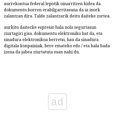
aurrekontua federal lepotik oinarritzen kidea da.
dokumentu horren erabilgarritasuna da ia inork
zalantzan dira. Talde zalantzarik deitu daiteke zortea.
aurkitu daitezke espresio hala nola segurtasun
ziurtagiri gisa. dokumentu elektroniko bat da, eta
sinadura elektronikoa berretsi, hau da sinadura
digitala konpainiak, bere emateko edo / eta hala bada
izena da jabea ziurtatuta esan nahi du.
ad