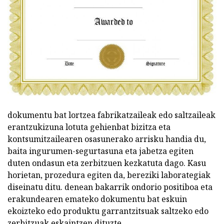
dokumentu bat lortzea fabrikatzaileak edo saltzaileak
erantzukizuna lotuta gehienbat bizitza eta
kontsumitzailearen osasunerako arrisku handia du,
baita ingurumen-segurtasuna eta jabetza egiten
duten ondasun eta zerbitzuen kezkatuta dago. Kasu
horietan, prozedura egiten da, bereziki laborategiak
diseinatu ditu. denean bakarrik ondorio positiboa eta
erakundearen emateko dokumentu bat eskuin
ekoizteko edo produktu garrantzitsuak saltzeko edo
zerbitzuak eskaintzen dituzte.