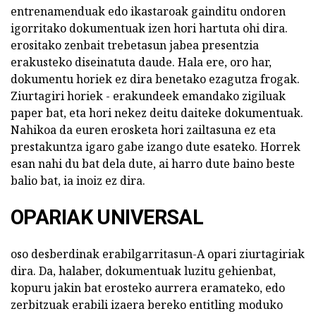
entrenamenduak edo ikastaroak gainditu ondoren
igorritako dokumentuak izen hori hartuta ohi dira.
erositako zenbait trebetasun jabea presentzia
erakusteko diseinatuta daude. Hala ere, oro har,
dokumentu horiek ez dira benetako ezagutza frogak.
Ziurtagiri horiek - erakundeek emandako zigiluak
paper bat, eta hori nekez deitu daiteke dokumentuak.
Nahikoa da euren erosketa hori zailtasuna ez eta
prestakuntza igaro gabe izango dute esateko. Horrek
esan nahi du bat dela dute, ai harro dute baino beste
balio bat, ia inoiz ez dira.
OPARIAK UNIVERSAL
oso desberdinak erabilgarritasun-A opari ziurtagiriak
dira. Da, halaber, dokumentuak luzitu gehienbat,
kopuru jakin bat erosteko aurrera eramateko, edo
zerbitzuak erabili izaera bereko entitling moduko