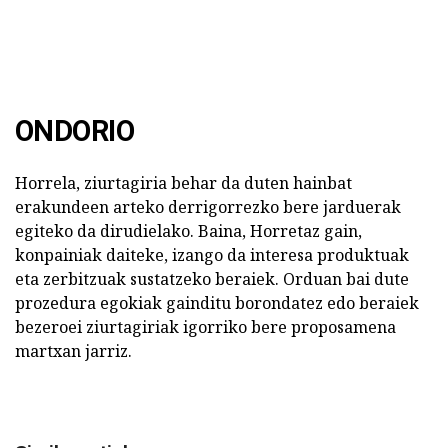
ONDORIO
Horrela, ziurtagiria behar da duten hainbat
erakundeen arteko derrigorrezko bere jarduerak
egiteko da dirudielako. Baina, Horretaz gain,
konpainiak daiteke, izango da interesa produktuak
eta zerbitzuak sustatzeko beraiek. Orduan bai dute
prozedura egokiak gainditu borondatez edo beraiek
bezeroei ziurtagiriak igorriko bere proposamena
martxan jarriz.