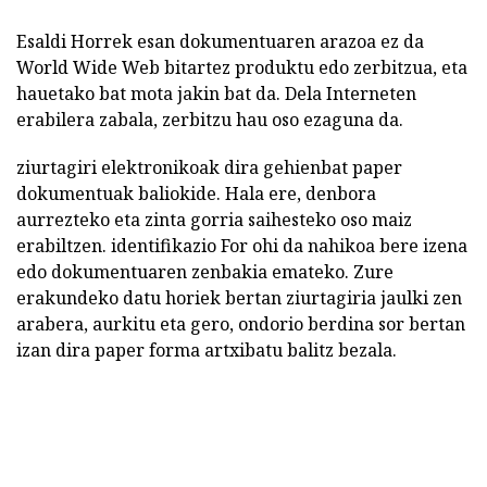
Esaldi Horrek esan dokumentuaren arazoa ez da
World Wide Web bitartez produktu edo zerbitzua, eta
hauetako bat mota jakin bat da. Dela Interneten
erabilera zabala, zerbitzu hau oso ezaguna da.
ziurtagiri elektronikoak dira gehienbat paper
dokumentuak baliokide. Hala ere, denbora
aurrezteko eta zinta gorria saihesteko oso maiz
erabiltzen. identifikazio For ohi da nahikoa bere izena
edo dokumentuaren zenbakia emateko. Zure
erakundeko datu horiek bertan ziurtagiria jaulki zen
arabera, aurkitu eta gero, ondorio berdina sor bertan
izan dira paper forma artxibatu balitz bezala.