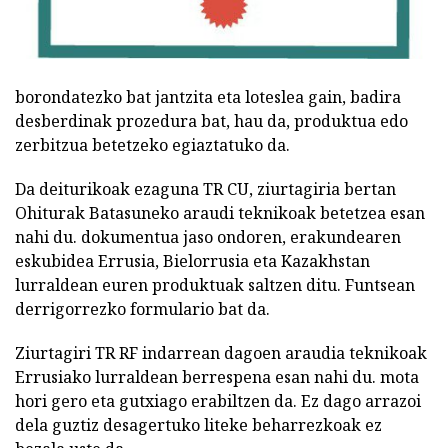
borondatezko bat jantzita eta loteslea gain, badira
desberdinak prozedura bat, hau da, produktua edo
zerbitzua betetzeko egiaztatuko da.
Da deiturikoak ezaguna TR CU, ziurtagiria bertan
Ohiturak Batasuneko araudi teknikoak betetzea esan
nahi du. dokumentua jaso ondoren, erakundearen
eskubidea Errusia, Bielorrusia eta Kazakhstan
lurraldean euren produktuak saltzen ditu. Funtsean
derrigorrezko formulario bat da.
Ziurtagiri TR RF indarrean dagoen araudia teknikoak
Errusiako lurraldean berrespena esan nahi du. mota
hori gero eta gutxiago erabiltzen da. Ez dago arrazoi
dela guztiz desagertuko liteke beharrezkoak ez