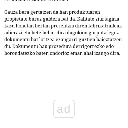
Gauza bera gertatzen da han produktuaren
propietate buruz galdera bat da. Kalitate ziurtagiria
kasu honetan bertan presentzia diren fabrikatzaileak
adierazi eta bete behar dira dagokion gorputz legez
dokumentu bat lortzea ezaugarri guztien baieztatzen
du. Dokumentu hau prozedura derrigorrezko edo
borondatezko baten ondorioz eman ahal izango dira.
ad