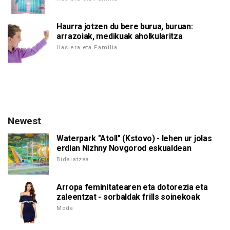
Haurra jotzen du bere burua, buruan:
arrazoiak, medikuak aholkularitza
Hasiera eta Familia
Newest
Waterpark "Atoll" (Kstovo) - lehen ur jolas
erdian Nizhny Novgorod eskualdean
Bidaiatzea
Arropa feminitatearen eta dotorezia eta
zaleentzat - sorbaldak frills soinekoak
Moda