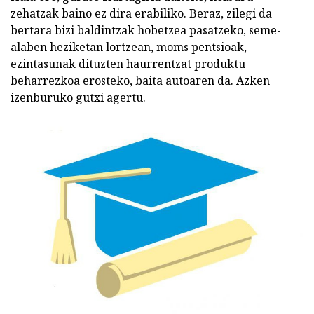
zehatzak baino ez dira erabiliko. Beraz, zilegi da
bertara bizi baldintzak hobetzea pasatzeko, seme-
alaben heziketan lortzean, moms pentsioak,
ezintasunak dituzten haurrentzat produktu
beharrezkoa erosteko, baita autoaren da. Azken
izenburuko gutxi agertu.