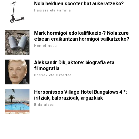
Nola helduen scooter bat aukeratzeko?
Hasiera eta Familia
Mark hormigoi edo kalifikazio-? Nola zure
etxean eraikuntzan hormigoi sailkatzeko?
Homeliness
Aleksandr Dik, aktore: biografia eta
filmografia
Berriak eta Gizartea
Hersonissos Village Hotel Bungalows 4 *:
iritziak, balorazioak, argazkiak
Bidaiatzea