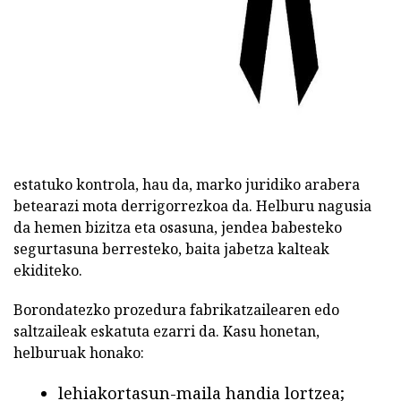
ad
estatuko kontrola, hau da, marko juridiko arabera
betearazi mota derrigorrezkoa da. Helburu nagusia
da hemen bizitza eta osasuna, jendea babesteko
segurtasuna berresteko, baita jabetza kalteak
ekiditeko.
Borondatezko prozedura fabrikatzailearen edo
saltzaileak eskatuta ezarri da. Kasu honetan,
helburuak honako:
lehiakortasun-maila handia lortzea;