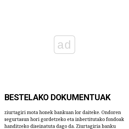
ad
BESTELAKO DOKUMENTUAK
ziurtagiri mota honek bankuan lor daiteke. Ondoren
segurtasun hori gordetzeko eta inbertitutako fondoak
handitzeko diseinatuta dago da. Ziurtagiria banku