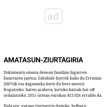
ad
AMATASUN-ZIURTAGIRIA
Dokumentu emana denean familian bigarren
haurraren jaiotza. Eskubide horrek balio du Errusian
2007tik eta dagoeneko lortu du bere merezi
frogatzeko. haren arabera, lortuko batzuk bat-off
ordaintzeko. 2015 urtean eurokoa 453.026 errublo da.
Hala ere, guraso ziurtagiria daiteke, helburu