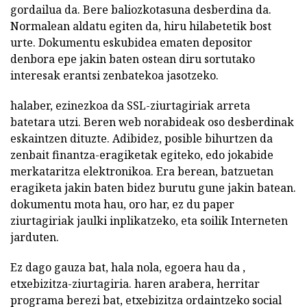
gordailua da. Bere baliozkotasuna desberdina da.
Normalean aldatu egiten da, hiru hilabetetik bost
urte. Dokumentu eskubidea ematen depositor
denbora epe jakin baten ostean diru sortutako
interesak erantsi zenbatekoa jasotzeko.
halaber, ezinezkoa da SSL-ziurtagiriak arreta
batetara utzi. Beren web norabideak oso desberdinak
eskaintzen dituzte. Adibidez, posible bihurtzen da
zenbait finantza-eragiketak egiteko, edo jokabide
merkataritza elektronikoa. Era berean, batzuetan
eragiketa jakin baten bidez burutu gune jakin batean.
dokumentu mota hau, oro har, ez du paper
ziurtagiriak jaulki inplikatzeko, eta soilik Interneten
jarduten.
Ez dago gauza bat, hala nola, egoera hau da ,
etxebizitza-ziurtagiria. haren arabera, herritar
programa berezi bat, etxebizitza ordaintzeko social