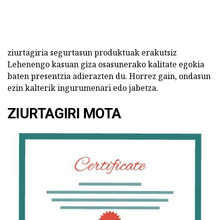
ziurtagiria segurtasun produktuak erakutsiz
Lehenengo kasuan giza osasunerako kalitate egokia
baten presentzia adierazten du. Horrez gain, ondasun
ezin kalterik ingurumenari edo jabetza.
ZIURTAGIRI MOTA