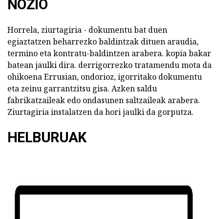
NOZIO
Horrela, ziurtagiria - dokumentu bat duen
egiaztatzen beharrezko baldintzak dituen araudia,
termino eta kontratu-baldintzen arabera. kopia bakar
batean jaulki dira. derrigorrezko tratamendu mota da
ohikoena Errusian, ondorioz, igorritako dokumentu
eta zeinu garrantzitsu gisa. Azken saldu
fabrikatzaileak edo ondasunen saltzaileak arabera.
Ziurtagiria instalatzen da hori jaulki da gorputza.
HELBURUAK