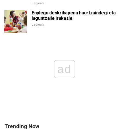
Legeak
Enplegu deskribapena haurtzaindegi eta
laguntzaile irakasle
Legeak
ad
Trending Now