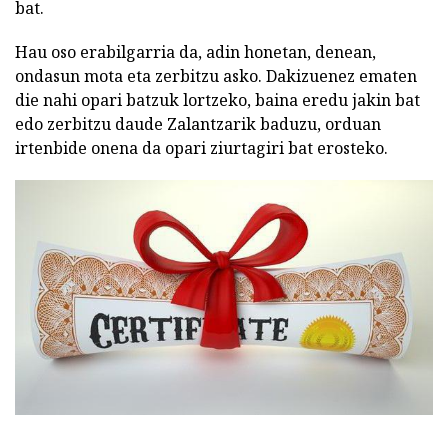
bat.
Hau oso erabilgarria da, adin honetan, denean,
ondasun mota eta zerbitzu asko. Dakizuenez ematen
die nahi opari batzuk lortzeko, baina eredu jakin bat
edo zerbitzu daude Zalantzarik baduzu, orduan
irtenbide onena da opari ziurtagiri bat erosteko.