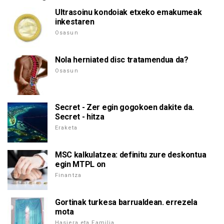
Ultrasoinu kondoiak etxeko emakumeak
inkestaren
Osasun
Nola herniated disc tratamendua da?
Osasun
Secret - Zer egin gogokoen dakite da.
Secret - hitza
Eraketa
MSC kalkulatzea: definitu zure deskontua
egin MTPL on
Finantza
Gortinak turkesa barrualdean. errezela
mota
Hasiera eta Familia