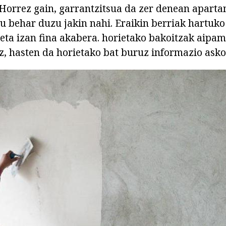
Horrez gain, garrantzitsua da zer denean aparta
u behar duzu jakin nahi. Eraikin berriak hartuko 
eta izan fina akabera. horietako bakoitzak aipa
z, hasten da horietako bat buruz informazio asko 