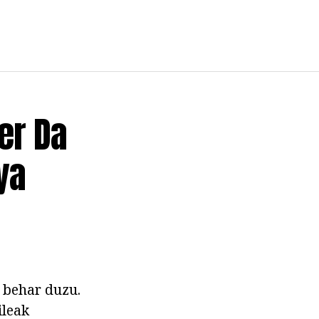
er Da
ya
n behar duzu.
ileak