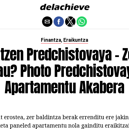
Finantza
Eraikuntza
,
tzen Predchistovaya - Z
au? Photo Predchistova
Apartamentu Akabera
 erostea, zer baldintza berak errenditu ere jaki
ta paneled apartamentu nola gainditu eraikitza