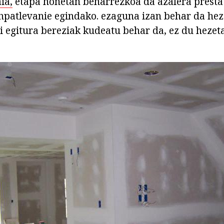
ia,
etapa honetan beharrezkoa da azalera presta
Shpatlevanie egindako. ezaguna izan behar da hez
i egitura bereziak kudeatu behar da, ez du heze