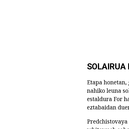
SOLAIRUA 
Etapa honetan, 
nahiko leuna sol
estaldura For h
eztabaidan duen
Predchistovaya