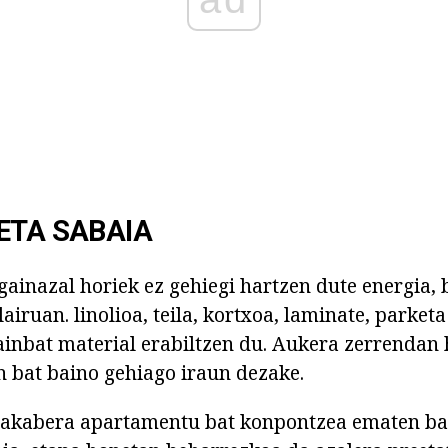
ETA SABAIA
gainazal horiek ez gehiegi hartzen dute energia, b
airuan. linolioa, teila, kortxoa, laminate, parketa
ainbat material erabiltzen du. Aukera zerrendan
 bat baino gehiago iraun dezake.
 akabera apartamentu bat konpontzea ematen b