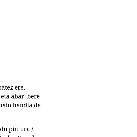
atez ere,
 eta abar: bere
 hain handia da
adu
pintura /