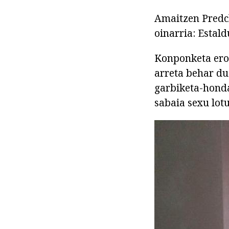
Amaitzen Predch
oinarria: Estald
Konponketa eros
arreta behar du
garbiketa-honda
sabaia sexu lotu