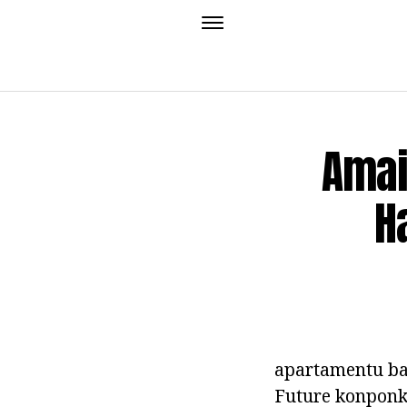
Amai
H
apartamentu bat
Future konponke