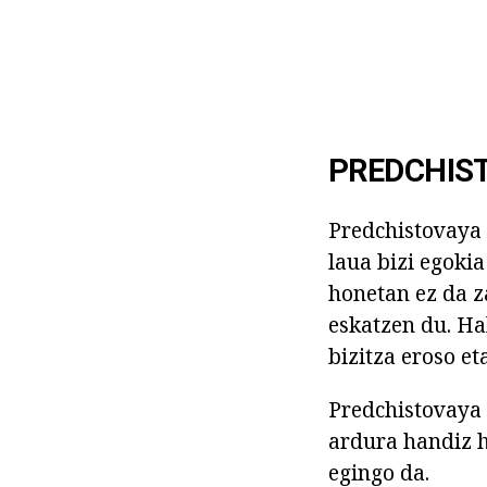
PREDCHIS
Predchistovaya 
laua bizi egoki
honetan ez da z
eskatzen du. Ha
bizitza eroso e
Predchistovaya 
ardura handiz h
egingo da.