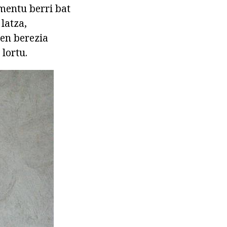
mentu berri bat
latza,
men berezia
lortu.