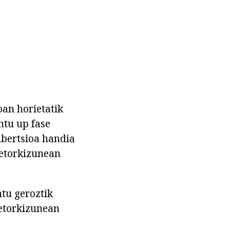
an horietatik
ntu up fase
nbertsioa handia
 etorkizunean
tu geroztik
 etorkizunean