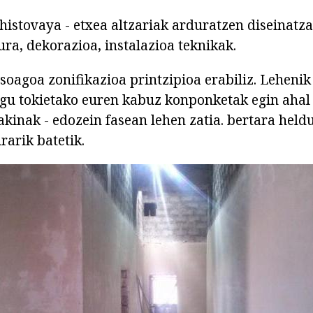
istovaya - etxea altzariak arduratzen diseinatza
ura, dekorazioa, instalazioa teknikak.
oagoa zonifikazioa printzipioa erabiliz. Lehenik 
gu tokietako euren kabuz konponketak egin ahal
kinak - edozein fasean lehen zatia. bertara heldu
rarik batetik.