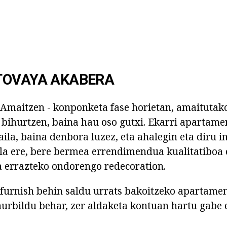
TOVAYA AKABERA
Amaitzen - konponketa fase horietan, amaitutako
a bihurtzen, baina hau oso gutxi. Ekarri apartame
aila, baina denbora luzez, eta ahalegin eta diru i
la ere, bere bermea errendimendua kualitatiboa
ta errazteko ondorengo redecoration.
furnish behin saldu urrats bakoitzeko apartamen
urbildu behar, zer aldaketa kontuan hartu gabe