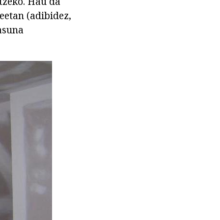
tzeko. Hau da
eetan (adibidez,
tasuna