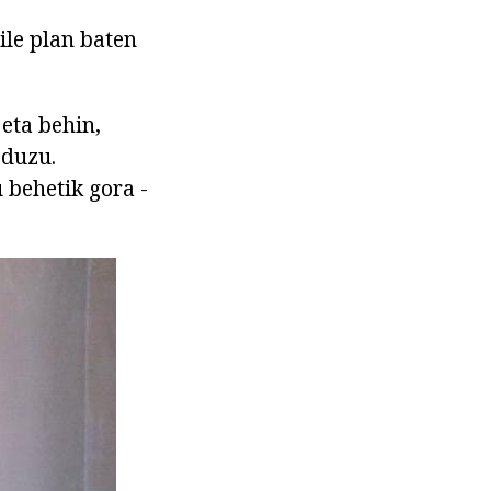
ile plan baten
eta behin,
 duzu.
 behetik gora -