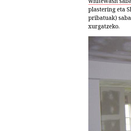
whitewash saba
plastering eta 
pribatuak) saba
xurgatzeko.