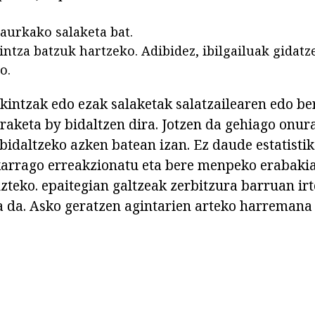
s aurkako salaketa bat.
intza batzuk hartzeko. Adibidez, ibilgailuak gidat
o.
kintzak edo ezak salaketak salatzailearen edo be
raketa by bidaltzen dira. Jotzen da gehiago onur
bidaltzeko azken batean izan. Ez daude estatistik
karrago erreakzionatu eta bere menpeko erabaki
zteko. epaitegian galtzeak zerbitzura barruan ir
 da. Asko geratzen agintarien arteko harremana