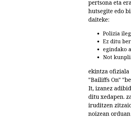
pertsona eta er
hutsegite edo b
daiteke:
Polizia ile
Ez ditu be
egindako a
Not kunpli
ekintza ofizial
"Bailiffs On" "b
It, izanez adib
ditu xedapen. z
iruditzen zitzai
noizean orduan 