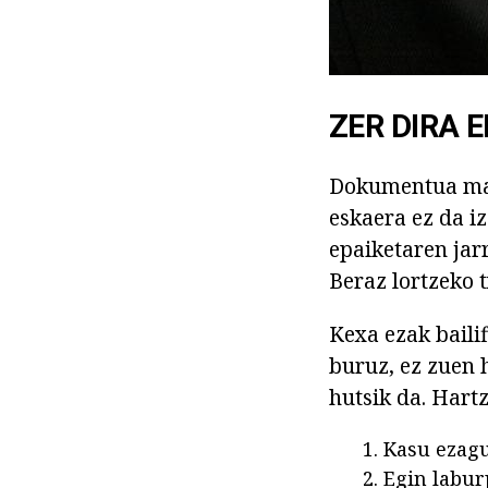
ZER DIRA 
Dokumentua mate
eskaera ez da i
epaiketaren jar
Beraz lortzeko t
Kexa ezak bailif
buruz, ez zuen h
hutsik da. Hart
Kasu ezagu
Egin labur