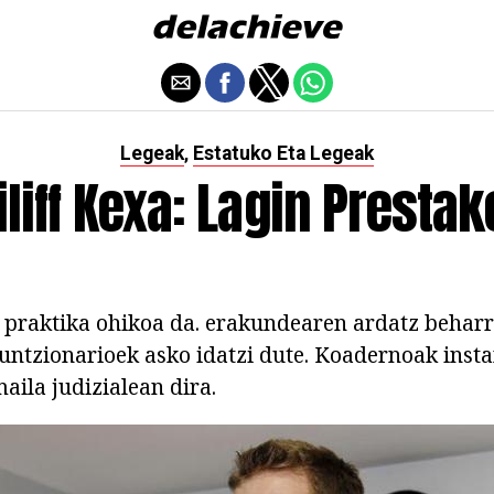
Legeak
Estatuko Eta Legeak
,
iliff Kexa: Lagin Prestak
ge praktika ohikoa da. erakundearen ardatz behar
funtzionarioek asko idatzi dute. Koadernoak insta
aila judizialean dira.