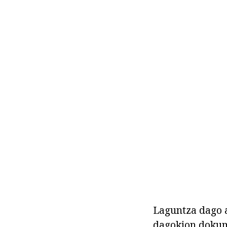
Laguntza dago a
dagokion dokum