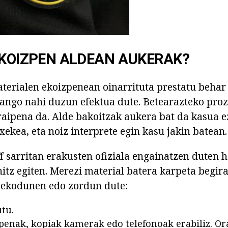
EKOIZPEN ALDEAN AUKERAK?
rialen ekoizpenean oinarrituta prestatu behar d
zango nahi duzun efektua dute. Betearazteko pro
raipena da. Alde bakoitzak aukera bat da kasua e
xekea, eta noiz interprete egin kasu jakin batean.
f sarritan erakusten ofiziala engainatzen duten he
itz egiten. Merezi material batera karpeta begira
zekodunen edo zordun dute:
tu.
penak, kopiak kamerak edo telefonoak erabiliz. Or