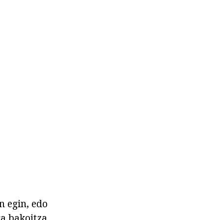
n egin, edo
a bakoitza