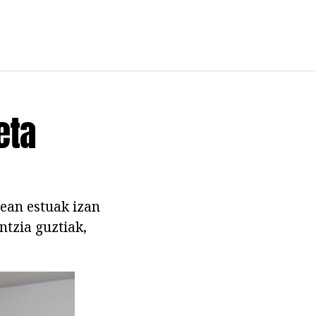
eta
rean estuak izan
ntzia guztiak,