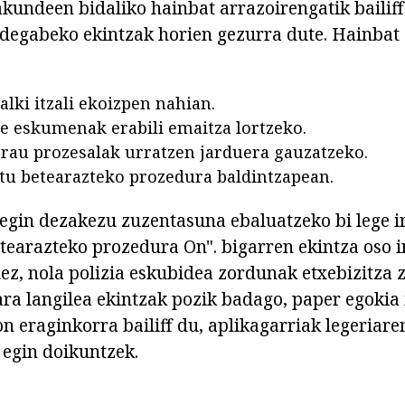
akundeen bidaliko hainbat arrazoirengatik bailiff
idegabeko ekintzak horien gezurra dute. Hainbat 
galki itzali ekoizpen nahian.
re eskumenak erabili emaitza lortzeko.
rau prozesalak urratzen jarduera gauzatzeko.
tu betearazteko prozedura baldintzapean.
a egin dezakezu zuzentasuna ebaluatzeko bi lege ir
etearazteko prozedura On". bigarren ekintza oso i
idez, nola polizia eskubidea zordunak etxebizitza
ara langilea ekintzak pozik badago, paper egokia 
on eraginkorra bailiff du, aplikagarriak legeriare
egin doikuntzek.