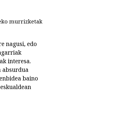
zeko murrizketak
re nagusi, edo
agarriak
ak interesa.
a absurdua
tenbidea baino
 eskualdean