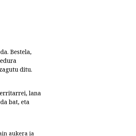
a. Bestela,
zedura
zagutu ditu.
rritarrei, lana
da bat, eta
ain aukera ia