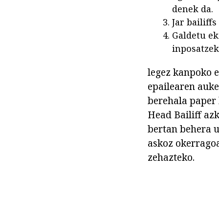
denek da.
Jar bailiff
Galdetu ek
inposatzek
legez kanpoko e
epailearen auke
berehala paper 
Head Bailiff az
bertan behera u
askoz okerragoa
zehazteko.