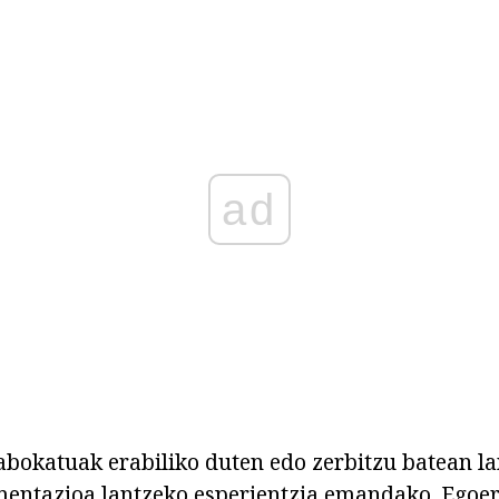
ad
bokatuak erabiliko duten edo zerbitzu batean la
entazioa lantzeko esperientzia emandako. Egoer