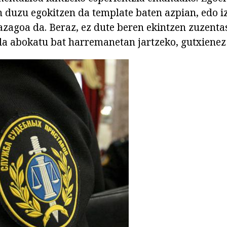
n duzu egokitzen da template baten azpian, edo iz
azagoa da. Beraz, ez dute beren ekintzen zuzent
da abokatu bat harremanetan jartzeko, gutxienez 