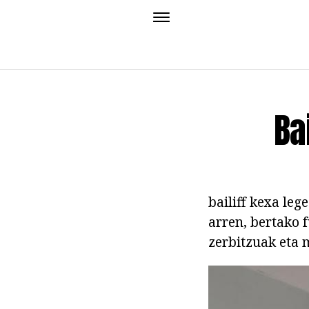
Ba
bailiff kexa le
arren, bertako 
zerbitzuak eta m