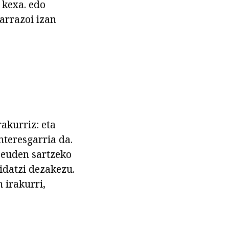
 kexa. edo
arrazoi izan
akurriz: eta
nteresgarria da.
 zeuden sartzeko
idatzi dezakezu.
n irakurri,