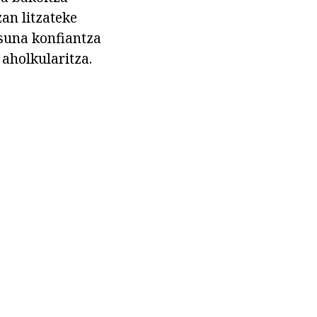
an litzateke
asuna konfiantza
aholkularitza.