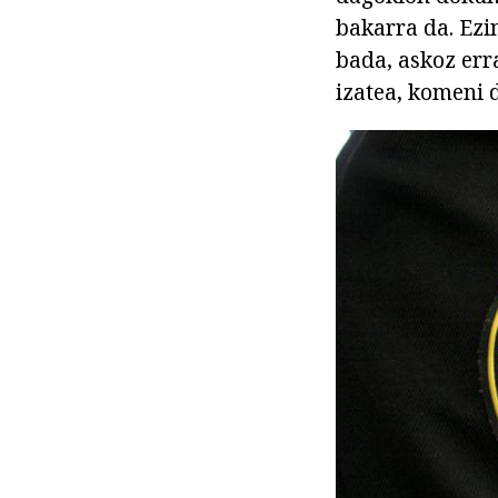
bakarra da. Ezi
bada, askoz err
izatea, komeni 