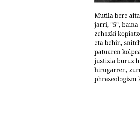
Mutila bere aita
jarri, "5", bai
zehazki kopiatz
eta behin, snit
patuaren kolpea
justizia buruz h
hirugarren, zur
phraseologism k