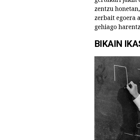
zentzu honetan,
zerbait egoera 
gehiago harentz
BIKAIN IK