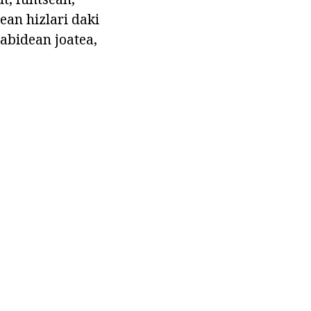
ean hizlari daki
abidean joatea,