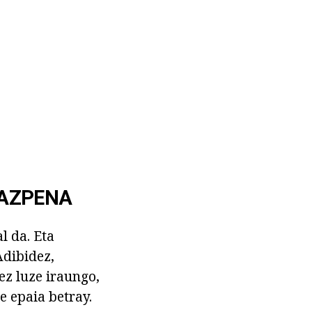
RAZPENA
l da. Eta
Adibidez,
ez luze iraungo,
e epaia betray.