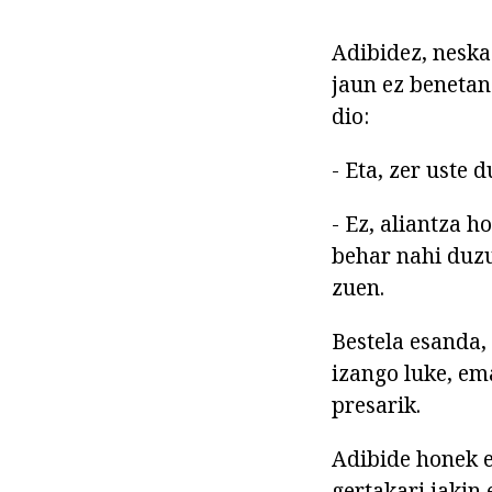
Adibidez, neska
jaun ez benetan
dio:
- Eta, zer uste 
- Ez, aliantza h
behar nahi duzu
zuen.
Bestela esanda,
izango luke, em
presarik.
Adibide honek e
gertakari jakin