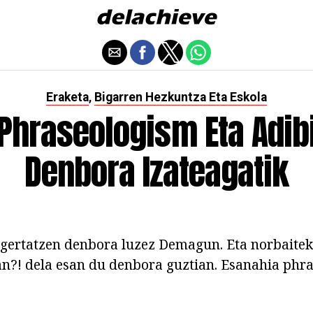
Eraketa
Bigarren Hezkuntza Eta Eskola
,
 Phraseologism Eta Adib
Denbora Izateagatik
gertatzen denbora luzez Demagun. Eta norbaitek
an?! dela esan du denbora guztian. Esanahia phr