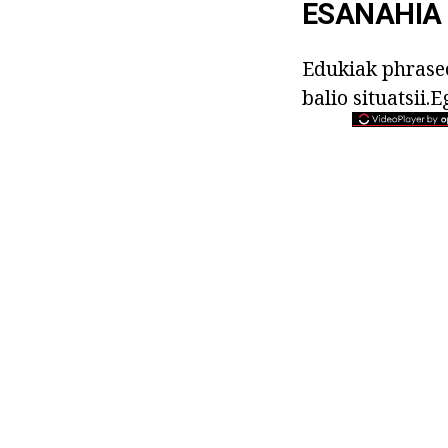
ESANAHIA
Edukiak phraseo
balio situatsii.