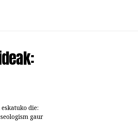
ideak:
 eskatuko die:
aseologism gaur