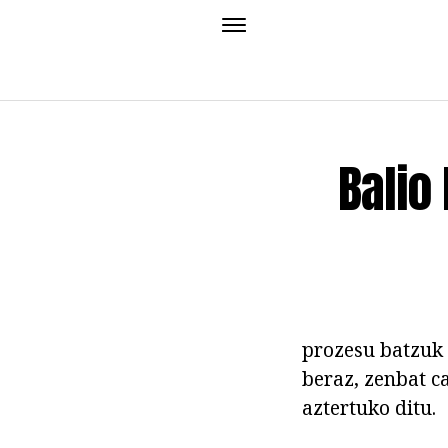
Balio
prozesu batzuk 
beraz, zenbat c
aztertuko ditu.