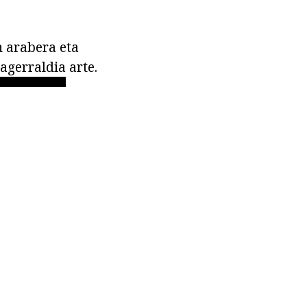
n arabera eta
 agerraldia arte.