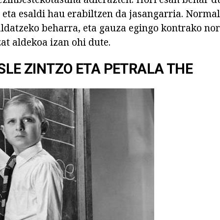
 eta esaldi hau erabiltzen da jasangarria. Normal
aldatzeko beharra, eta gauza egingo kontrako nor
at aldekoa izan ohi dute.
ASLE ZINTZO ETA PETRALA THE