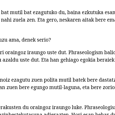
 bat mutil bat ezagutuko du, baina ezkutuka esa
 nahi zuela zen. Eta gero, neskaren aitak bere em
duzu ama, denek serio?
ori oraingoz iraungo uste dut. Phraseologism balio
 azaldu uste dut. Eta han gehiago egokia beraiek 
 noiz ezagutu zuen polita mutil batek bere dasta
an zuen bere egungo mutil-laguna, eta bere zori
rakusten du oraingoz iraungo luke. Phraseologis
 ezinbestekotasuna adierazten. Hori esan behar du