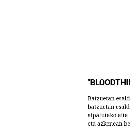
"BLOODTHI
Batzuetan esald
batzuetan esal
aipatutako aita 
eta azkenean be