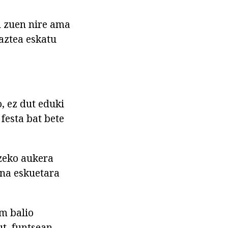
n zuen nire ama
aztea eskatu
, ez dut eduki
festa bat bete
tzeko aukera
ona eskuetara
m balio
t, funtsean,