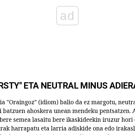
ad
RSTY" ETA NEUTRAL MINUS ADIE
ia "Oraingoz" (idiom) balio da ez margotu, neutra
di batzuen ahoskera unean mendeku pentsatzen. 
bere semea lasaitu bere ikaskideekin iruzur hori 
rak harrapatu eta larria adiskide ona edo irakasl