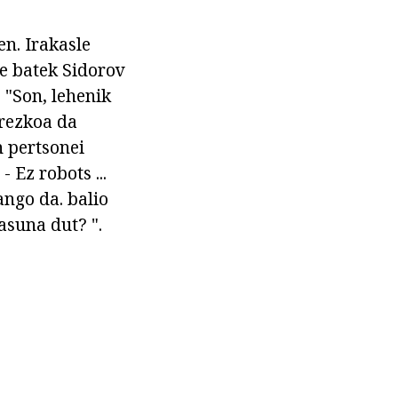
en. Irakasle
de batek Sidorov
 "Son, lehenik
rrezkoa da
n pertsonei
 Ez robots ...
ango da. balio
asuna dut? ".