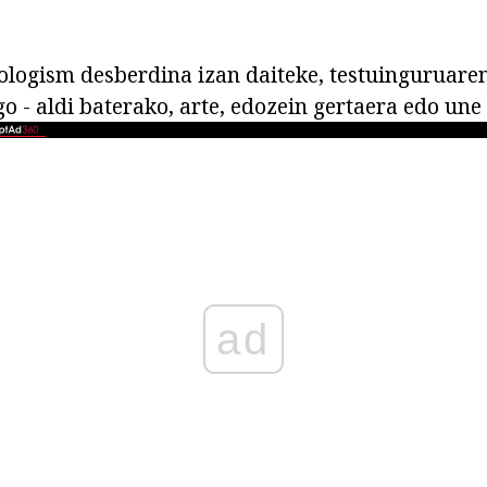
logism desberdina izan daiteke, testuinguruare
Ego - aldi baterako, arte, edozein gertaera edo une
ad