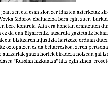
 joan zen eta esan zion zer idazten azterketak zir
na Vovka Sidorov ebaluazioa bera egin zuen. burki
en bere kontrola. Aita era honetan erantzuten du:
ch ez da ona Bigarrenik, ausardia gaztetatik beha
k eta bizitzaren injustizia hartzeko orduan dute
itz oztopatzen ez da beharrezkoa, zeren pertsona -
e aurkariak gauza horiek biradera noizean gai iz
lasea "Russian hizkuntza" hitz egin zinen. erosot