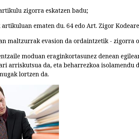
artikulu zigorra eskatzen badu;
k artikuluan ematen du. 64 edo Art. Zigor Kodeare
ean maltzurrak evasion da ordaintzetik - zigorra 
entzaile moduan eraginkortasunez denean egilea
eari arriskutsua da, eta beharrezkoa isolamendu d
mugak lortzen da.