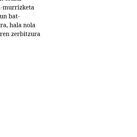
n-murrizketa
gun bat-
ra, hala nola
aren zerbitzura