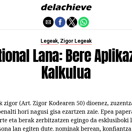
Legeak
Zigor Legeak
,
ional Lana: Bere Aplika
Kalkulua
k zigor (Art. Zigor Kodearen 50) dioenez, zuzentza
enalti hori nagusi gisa ezartzen zaie. Epea paper
urte eta berak zerbitzatzen egingo da esklusiboki
sona lan egiten dute. nominak berean, konfiantz