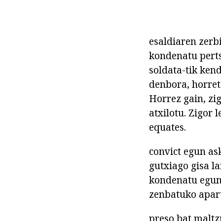
esaldiaren zerb
kondenatu perts
soldata-tik ken
denbora, horreta
Horrez gain, zi
atxilotu. Zigor 
equates.
convict egun as
gutxiago gisa la
kondenatu egun 
zenbatuko apart
preso bat maltz