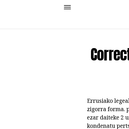
Correct
Errusiako legea
zigorra forma. p
ezar daiteke 2 
kondenatu pert