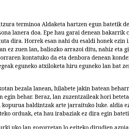
itzura terminoa Aldaketa hartzen egun batetik d
ona lanera doa. Epe hau garai denean bakarrik c
duta dira. Horrek esan nahi du esaldi honek ezin 
n ez zuen lan, baliozko arrazoi ditu, nahiz eta g
gorraren kontatuko da eta denbora denean konde
legeak eguneko atxiloketa hiru eguneko lan bat ze
kotan bezala lanean, hilabete jakin batean beharr
n egin behar. Beraz, lan zuzentzaileak hori betet
kopurua baldintzak arte jarraituko luke. aldia e
eko orduak, eta hau irabaziak ez dira egin batet
urki uko lan gogorretan lo egiteko dirudien azpia