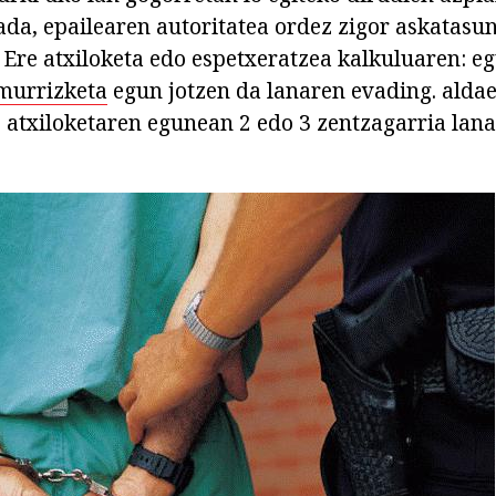
ada, epailearen autoritatea ordez zigor askatasu
. Ere atxiloketa edo espetxeratzea kalkuluaren: e
murrizketa
egun jotzen da lanaren evading. aldae
1 atxiloketaren egunean 2 edo 3 zentzagarria lan