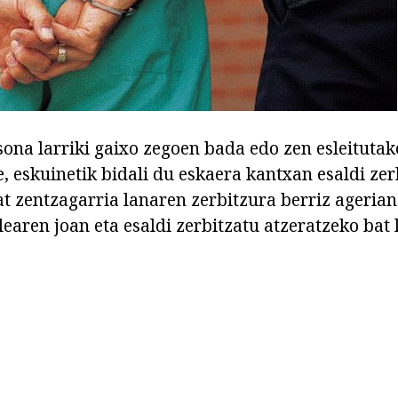
ona larriki gaixo zegoen bada edo zen esleitutak
e, eskuinetik bidali du eskaera kantxan esaldi ze
 zentzagarria lanaren zerbitzura berriz ageria
earen joan eta esaldi zerbitzatu atzeratzeko bat 