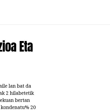
zioa Eta
ile lan bat da
ak 2 hilabetetik
 lekuan bertan
a kondenatu% 20