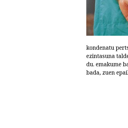
kondenatu perts
ezintasuna tald
du. emakume bat
bada, zuen epail