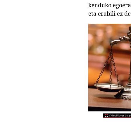
kenduko egoera 
eta erabili ez 