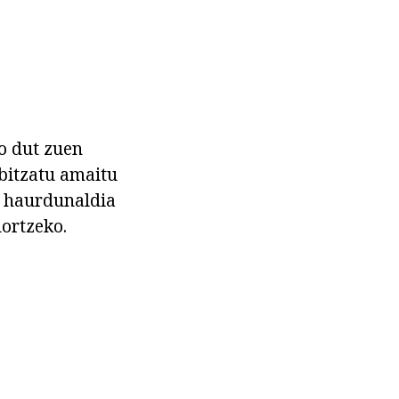
o dut zuen
rbitzatu amaitu
n haurdunaldia
lortzeko.