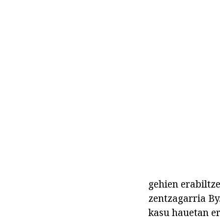
gehien erabiltz
zentzagarria By
kasu hauetan er