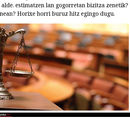
alde. estimatzen lan gogorretan bizitza zenetik? 
denean? Horixe horri buruz hitz egingo dugu.