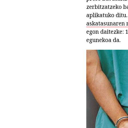
zerbitzatzeko b
aplikatuko ditu
askatasunaren 
egon daitezke: 
egunekoa da.