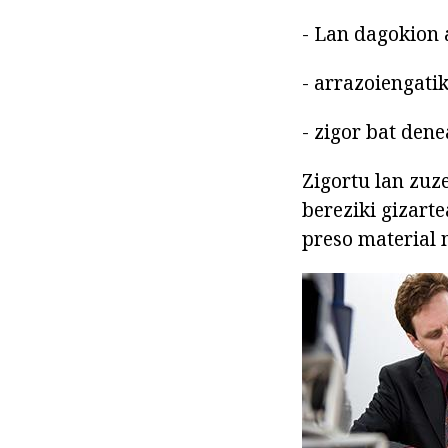
- Lan dagokion 
- arrazoiengati
- zigor bat den
Zigortu lan zuz
bereziki gizart
preso material 