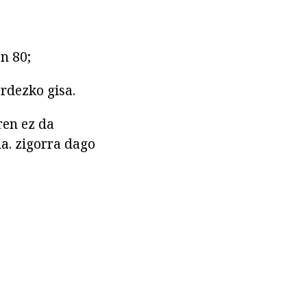
n 80;
ordezko gisa.
ren ez da
a. zigorra dago