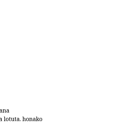
lana
a lotuta. honako