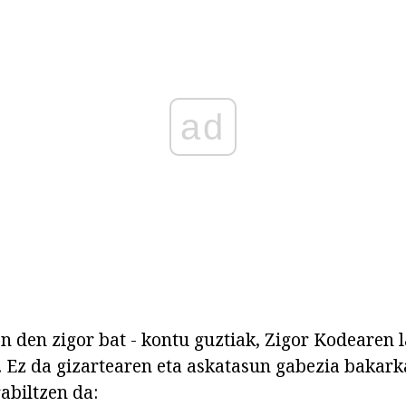
ad
en den zigor bat - kontu guztiak, Zigor Kodearen 
. Ez da gizartearen eta askatasun gabezia bakark
abiltzen da: