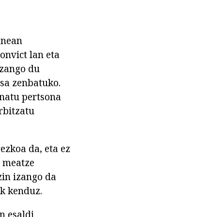
enean
onvict lan eta
izango du
isa zenbatuko.
natu pertsona
rbitzatu
ezkoa da, eta ez
a meatze
zin izango da
ik kenduz.
n esaldi