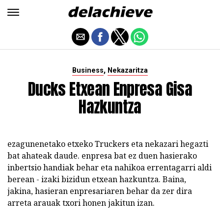
,
Business
Nekazaritza
Ducks Etxean Enpresa Gisa
Hazkuntza
ezagunenetako etxeko Truckers eta nekazari hegazti
bat ahateak daude. enpresa bat ez duen hasierako
inbertsio handiak behar eta nahikoa errentagarri aldi
berean - izaki bizidun etxean hazkuntza. Baina,
jakina, hasieran enpresariaren behar da zer dira
arreta arauak txori honen jakitun izan.