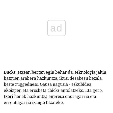
ad
Ducks, etxean bertan egin behar da, teknologia jakin
batzuen arabera hazkuntza, ikusi dezakezu bezala,
beste ruggedness. Gauza nagusia - eskubidea
ekoizpen eta erosketa chicks antolatzeko. Eta gero,
txori honek hazkuntza enpresa onuragarria eta
errentagarria izango litzateke.