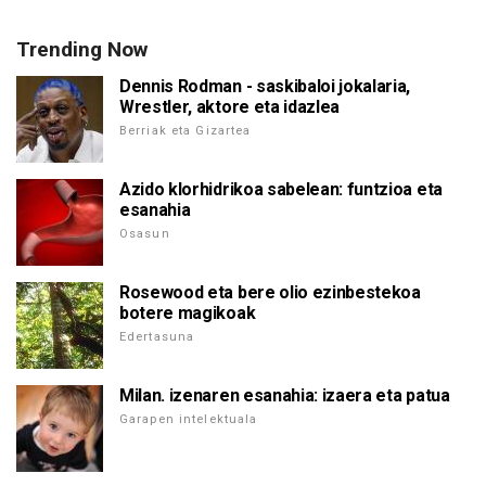
Trending Now
Dennis Rodman - saskibaloi jokalaria,
Wrestler, aktore eta idazlea
Berriak eta Gizartea
Azido klorhidrikoa sabelean: funtzioa eta
esanahia
Osasun
Rosewood eta bere olio ezinbestekoa
botere magikoak
Edertasuna
Milan. izenaren esanahia: izaera eta patua
Garapen intelektuala