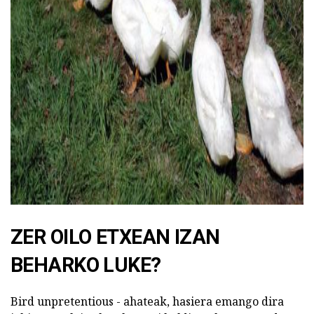
ad
ZER OILO ETXEAN IZAN
BEHARKO LUKE?
Bird unpretentious - ahateak, hasiera emango dira