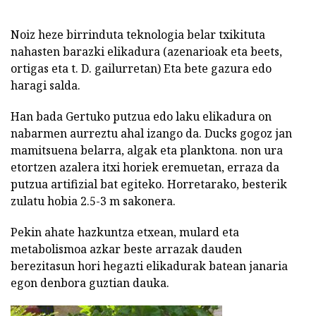
Noiz heze birrinduta teknologia belar txikituta
nahasten barazki elikadura (azenarioak eta beets,
ortigas eta t. D. gailurretan) Eta bete gazura edo
haragi salda.
Han bada Gertuko putzua edo laku elikadura on
nabarmen aurreztu ahal izango da. Ducks gogoz jan
mamitsuena belarra, algak eta planktona. non ura
etortzen azalera itxi horiek eremuetan, erraza da
putzua artifizial bat egiteko. Horretarako, besterik
zulatu hobia 2.5-3 m sakonera.
Pekin ahate hazkuntza etxean, mulard eta
metabolismoa azkar beste arrazak dauden
berezitasun hori hegazti elikadurak batean janaria
egon denbora guztian dauka.