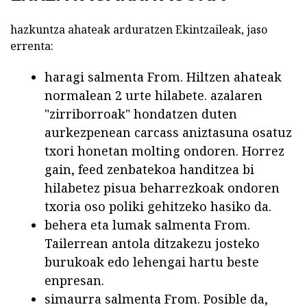
hazkuntza ahateak arduratzen Ekintzaileak, jaso
errenta:
haragi salmenta From. Hiltzen ahateak
normalean 2 urte hilabete. azalaren
"zirriborroak" hondatzen duten
aurkezpenean carcass aniztasuna osatuz
txori honetan molting ondoren. Horrez
gain, feed zenbatekoa handitzea bi
hilabetez pisua beharrezkoak ondoren
txoria oso poliki gehitzeko hasiko da.
behera eta lumak salmenta From.
Tailerrean antola ditzakezu josteko
burukoak edo lehengai hartu beste
enpresan.
simaurra salmenta From. Posible da,