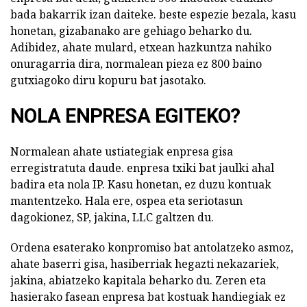
bada bakarrik izan daiteke. beste espezie bezala, kasu
honetan, gizabanako are gehiago beharko du.
Adibidez, ahate mulard, etxean hazkuntza nahiko
onuragarria dira, normalean pieza ez 800 baino
gutxiagoko diru kopuru bat jasotako.
NOLA ENPRESA EGITEKO?
Normalean ahate ustiategiak enpresa gisa
erregistratuta daude. enpresa txiki bat jaulki ahal
badira eta nola IP. Kasu honetan, ez duzu kontuak
mantentzeko. Hala ere, ospea eta seriotasun
dagokionez, SP, jakina, LLC galtzen du.
Ordena esaterako konpromiso bat antolatzeko asmoz,
ahate baserri gisa, hasiberriak hegazti nekazariek,
jakina, abiatzeko kapitala beharko du. Zeren eta
hasierako fasean enpresa bat kostuak handiegiak ez