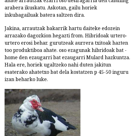
ahate arrautzak ezarri oso desiragarria den candling
arabera ikuskatu. Askotan, gailu horiek
inkubagailuak batera saltzen dira.
Jakina, arrautzak bakarrik hartu daiteke edozein
arrazako dagozkion hegazti from. Hibridoak urtero-
urtero erosi behar. gurutzeak aurrera txitoak hazten
too produktiboa ahate. oso ezagunak hibridoak bat -
home den ezaugarri bat ezaugarri Mulard hazkuntza.
Hala ere, horiek ugaltzeko nahi duten jakitun
esaterako ahatetxo bat dela kostatzen p 45-50 inguru
izan beharko luke.