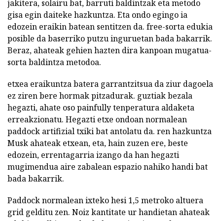
jakitera, solairu bat, barruti baldintzak eta metodo
gisa egin daiteke hazkuntza. Eta ondo egingo ia
edozein eraikin batean sentitzen da. free-sorta edukia
posible da baserriko putzu inguruetan bada bakarrik.
Beraz, ahateak gehien hazten dira kanpoan mugatua-
sorta baldintza metodoa.
etxea eraikuntza batera garrantzitsua da ziur dagoela
ez ziren bere hormak pitzadurak. guztiak bezala
hegazti, ahate oso painfully tenperatura aldaketa
erreakzionatu. Hegazti etxe ondoan normalean
paddock artifizial txiki bat antolatu da. ren hazkuntza
Musk ahateak etxean, eta, hain zuzen ere, beste
edozein, errentagarria izango da han hegazti
mugimendua aire zabalean espazio nahiko handi bat
bada bakarrik.
Paddock normalean ixteko hesi 1,5 metroko altuera
grid gelditu zen. Noiz kantitate ur handietan ahateak