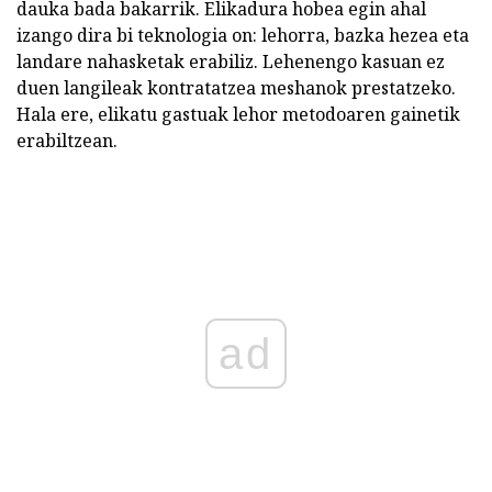
dauka bada bakarrik. Elikadura hobea egin ahal
izango dira bi teknologia on: lehorra, bazka hezea eta
landare nahasketak erabiliz. Lehenengo kasuan ez
duen langileak kontratatzea meshanok prestatzeko.
Hala ere, elikatu gastuak lehor metodoaren gainetik
erabiltzean.
ad