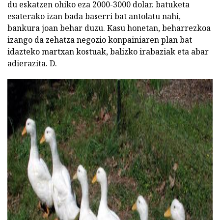
du eskatzen ohiko eza 2000-3000 dolar. batuketa
esaterako izan bada baserri bat antolatu nahi,
bankura joan behar duzu. Kasu honetan, beharrezkoa
izango da zehatza negozio konpainiaren plan bat
idazteko martxan kostuak, balizko irabaziak eta abar
adierazita. D.