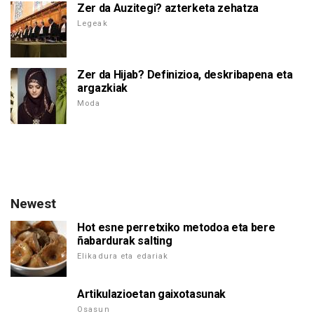
Zer da Auzitegi? azterketa zehatza
Legeak
Zer da Hijab? Definizioa, deskribapena eta
argazkiak
Moda
Newest
Hot esne perretxiko metodoa eta bere
ñabardurak salting
Elikadura eta edariak
Artikulazioetan gaixotasunak
Osasun