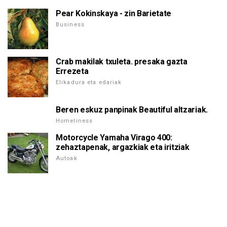
Pear Kokinskaya - zin Barietate
Business
Crab makilak txuleta. presaka gazta
Errezeta
Elikadura eta edariak
Beren eskuz panpinak Beautiful altzariak.
Homeliness
Motorcycle Yamaha Virago 400:
zehaztapenak, argazkiak eta iritziak
Autoak