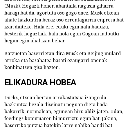
(Musk). Hegazti honen abantaila nagusia giharra
haragi bat da. agortuta oso gogo onez. Musk etxean
ahate hazkuntza beraz oso errentagarria enpresa bat
izan daiteke. Hala ere, eduki egin nahi baduzu,
besterik hegaztiak, hala nola egon Gogoan indoutki
hegan egin ahal izan behar.
Batzuetan baserrietan dira Musk eta Beijing mulard
arroka eta basahatea basati ezaugarri onenak
konbinatzen gisa hazten.
ELIKADURA HOBEA
Ducks, etxean bertan arrakastatsua izango da
hazkuntza bezala diseinatu neguan dieta bada
bakarrik, normalean, egunean hiru aldiz jaten. Udan,
feedings kopuruaren bi murriztu egun bat. Jakina,
baserriko putzua batekin larre nahiko handi bat