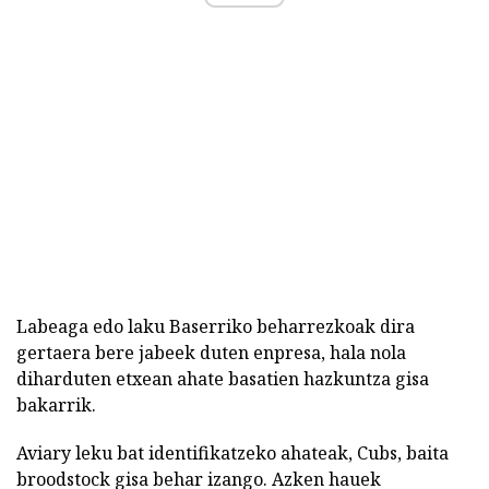
Labeaga edo laku Baserriko beharrezkoak dira
gertaera bere jabeek duten enpresa, hala nola
diharduten etxean ahate basatien hazkuntza gisa
bakarrik.
Aviary leku bat identifikatzeko ahateak, Cubs, baita
broodstock gisa behar izango. Azken hauek