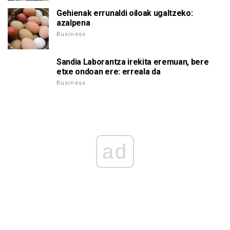
Gehienak errunaldi oiloak ugaltzeko:
azalpena
Business
Sandia Laborantza irekita eremuan, bere
etxe ondoan ere: erreala da
Business
ad