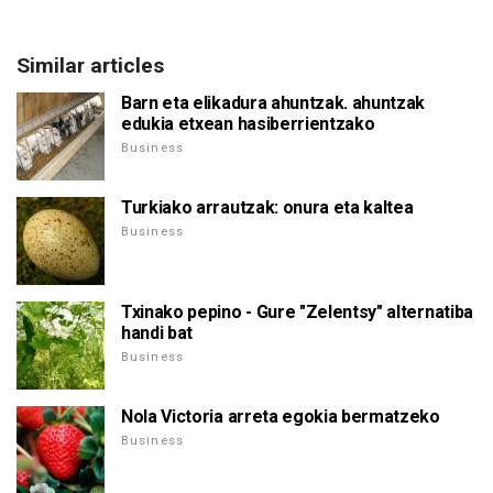
Similar articles
Barn eta elikadura ahuntzak. ahuntzak
edukia etxean hasiberrientzako
Business
Turkiako arrautzak: onura eta kaltea
Business
Txinako pepino - Gure "Zelentsy" alternatiba
handi bat
Business
Nola Victoria arreta egokia bermatzeko
Business