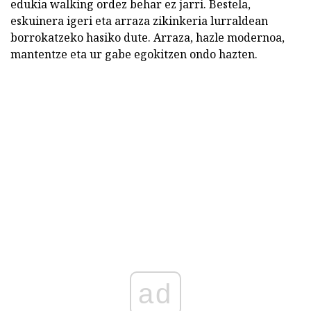
edukia walking ordez behar ez jarri. Bestela,
eskuinera igeri eta arraza zikinkeria lurraldean
borrokatzeko hasiko dute. Arraza, hazle modernoa,
mantentze eta ur gabe egokitzen ondo hazten.
ad