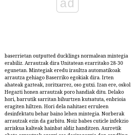
ad
baserrietan outputted ducklings normalean mintegia
erabiliz. Arrautzak dira Unitatean ezarritako 28-30
egunetan. Mintegiak eredu iraultza automatikoak
arrautza gehiago Baserriko egokiak dira. Irten
ahateak gazteak, zoritxarrez, oso gutxi. Izan ere, oskol
Hegazti honen arrautzak poro handiak ditu. Delako
hori, barrutik sarritan bihurtzen kutsatuta, enbrioia
eragiten hiltzen. Hori dela nahitaez erruleen
desinfektatu behar baino lehen mintegia. Norberak
arrautzak ezin da garbitu. Noiz babes cuticle infekzio
arriskua kalteak hainbat aldiz handitzen. Aurretik