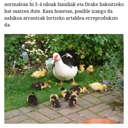
normalean bi 3-4 oiloak familiak eta Drake bakoitzeko
bat osatzen dute. Kasu honetan, posible izango da
nahikoa arrautzak lortzeko artaldea erreprodukzio
da.