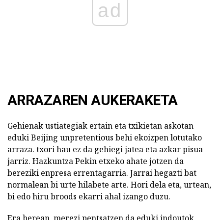
ad
ARRAZAREN AUKERAKETA
Gehienak ustiategiak ertain eta txikietan askotan
eduki Beijing unpretentious behi ekoizpen lotutako
arraza. txori hau ez da gehiegi jatea eta azkar pisua
jarriz. Hazkuntza Pekin etxeko ahate jotzen da
bereziki enpresa errentagarria. Jarrai hegazti bat
normalean bi urte hilabete arte. Hori dela eta, urtean,
bi edo hiru broods ekarri ahal izango duzu.
Era berean, merezi pentsatzen da eduki indoutok