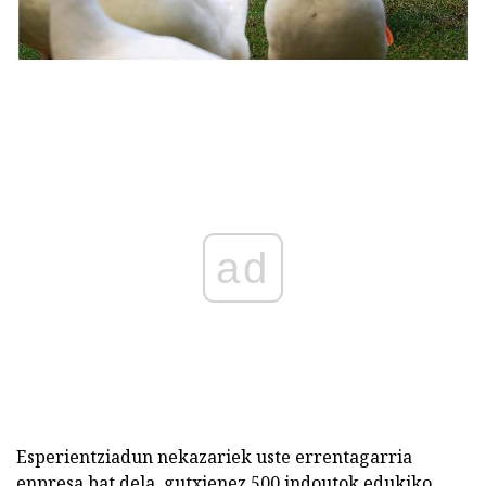
ad
Esperientziadun nekazariek uste errentagarria
enpresa bat dela, gutxienez 500 indoutok edukiko