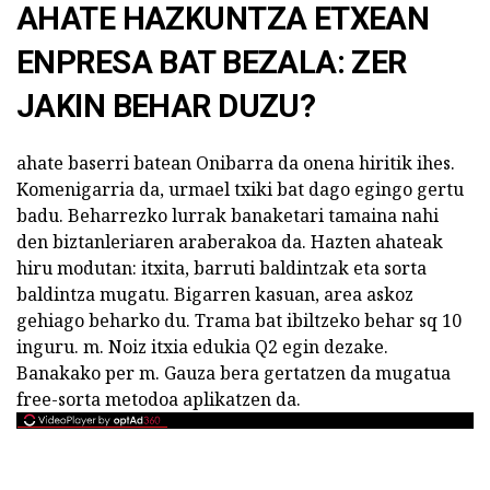
AHATE HAZKUNTZA ETXEAN
ENPRESA BAT BEZALA: ZER
JAKIN BEHAR DUZU?
ahate baserri batean Onibarra da onena hiritik ihes.
Komenigarria da, urmael txiki bat dago egingo gertu
badu. Beharrezko lurrak banaketari tamaina nahi
den biztanleriaren araberakoa da. Hazten ahateak
hiru modutan: itxita, barruti baldintzak eta sorta
baldintza mugatu. Bigarren kasuan, area askoz
gehiago beharko du. Trama bat ibiltzeko behar sq 10
inguru. m. Noiz itxia edukia Q2 egin dezake.
Banakako per m. Gauza bera gertatzen da mugatua
free-sorta metodoa aplikatzen da.