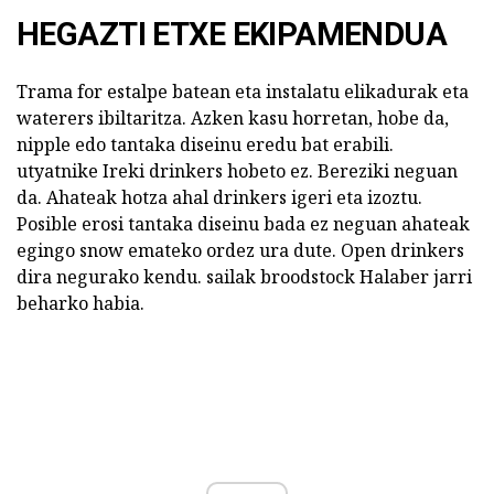
HEGAZTI ETXE EKIPAMENDUA
Trama for estalpe batean eta instalatu elikadurak eta
waterers ibiltaritza. Azken kasu horretan, hobe da,
nipple edo tantaka diseinu eredu bat erabili.
utyatnike Ireki drinkers hobeto ez. Bereziki neguan
da. Ahateak hotza ahal drinkers igeri eta izoztu.
Posible erosi tantaka diseinu bada ez neguan ahateak
egingo snow emateko ordez ura dute. Open drinkers
dira negurako kendu. sailak broodstock Halaber jarri
beharko habia.