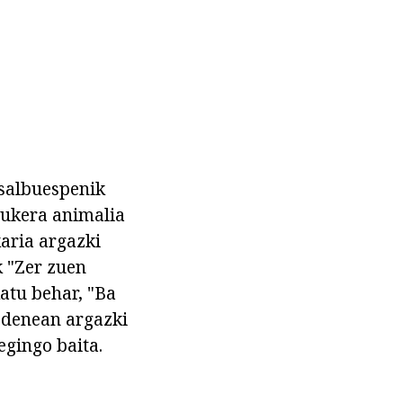
 salbuespenik
aukera animalia
aria argazki
k "Zer zuen
atu behar, "Ba
n denean argazki
egingo baita.