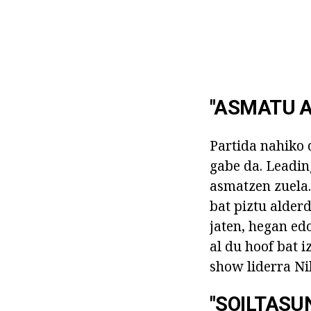
"ASMATU AN
Partida nahiko 
gabe da. Leadin
asmatzen zuela.
bat piztu alder
jaten, hegan ed
al du hoof bat i
show liderra Ni
"SOILTASU