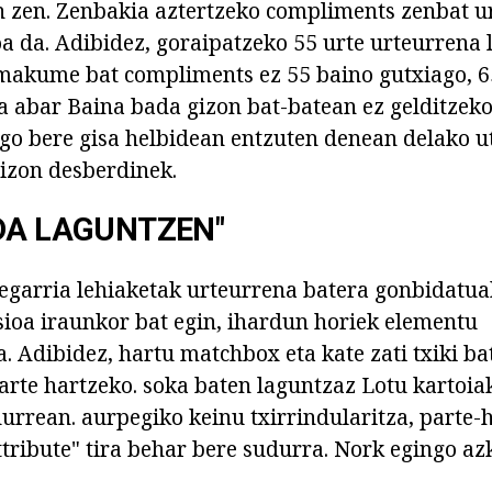
 zen. Zenbakia aztertzeko compliments zenbat u
a da. Adibidez, goraipatzeko 55 urte urteurrena 
emakume bat compliments ez 55 baino gutxiago, 6
a abar Baina bada gizon bat-batean ez gelditzeko,
 bere gisa helbidean entzuten denean delako utz
gizon desberdinek.
DA LAGUNTZEN"
regarria lehiaketak urteurrena batera gonbidatua
ioa iraunkor bat egin, ihardun horiek elementu
a. Adibidez, hartu matchbox eta kate zati txiki b
arte hartzeko. soka baten laguntzaz Lotu kartoiak
urrean. aurpegiko keinu txirrindularitza, parte-h
ttribute" tira behar bere sudurra. Nork egingo a