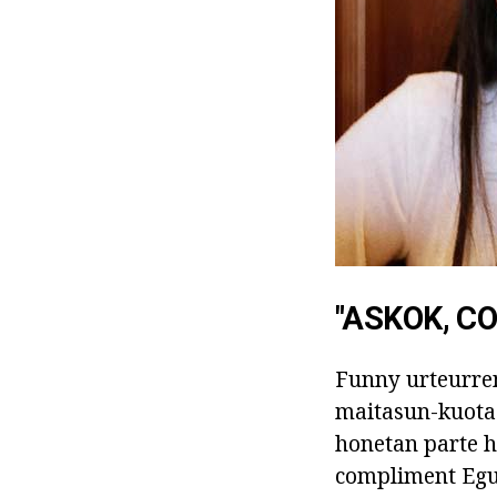
"ASKOK, C
Funny urteurre
maitasun-kuota 
honetan parte h
compliment Egu