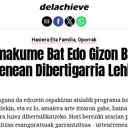
Hasiera Eta Familia
Oporrak
,
makume Bat Edo Gizon B
enean Dibertigarria Le
guna da edozein ospakizun aisialdi programa hor
iekin, eta ez lo, amaiera arte itxaron gabe, bain
a luzez dibertsifikatzeko. Hori bereziki atarian 
zitzan esanguratsuak garrantzitsua - urteurrenea