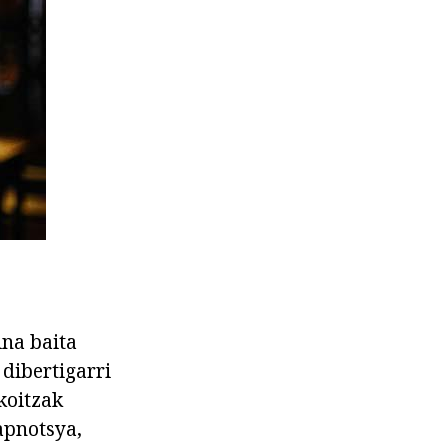
na baita
dibertigarri
koitzak
apnotsya,