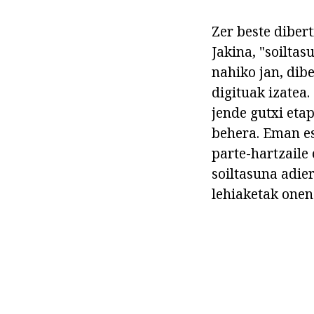
Zer beste dibert
Jakina, "soilta
nahiko jan, dib
digituak izatea
jende gutxi eta
behera. Eman e
parte-hartzaile
soiltasuna adier
lehiaketak onen