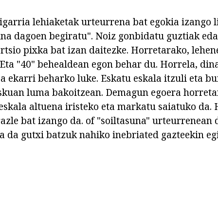
igarria lehiaketak urteurrena bat egokia izango l
suna dagoen begiratu". Noiz gonbidatu guztiak eda
ertsio pixka bat izan daitezke. Horretarako, lehe
. Eta "40" behealdean egon behar du. Horrela, di
pa ekarri beharko luke. Eskatu eskala itzuli eta 
skuan luma bakoitzean. Demagun egoera horretan
 eskala altuena iristeko eta markatu saiatuko da.
azle bat izango da. of "soiltasuna" urteurrenean 
a da gutxi batzuk nahiko inebriated gazteekin eg