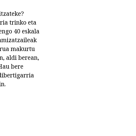
itzateke?
ria trinko eta
nengo 40 eskala
namizatzaileak
burua makurtu
, aldi berean,
 Hau bere
dibertigarria
in.