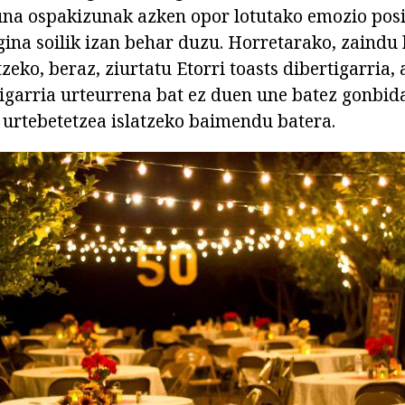
na ospakizunak azken opor lotutako emozio posi
gina soilik izan behar duzu. Horretarako, zaindu
zeko, beraz, ziurtatu Etorri toasts dibertigarria,
tigarria urteurrena bat ez duen une batez gonbid
 urtebetetzea islatzeko baimendu batera.