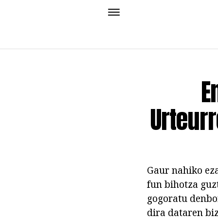
E
Urteurr
Gaur nahiko eza
fun bihotza guzt
gogoratu denbor
dira dataren bi