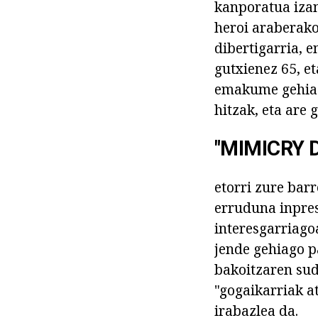
kanporatua izan
heroi araberako
dibertigarria, 
gutxienez 65, et
emakume gehiago
hitzak, eta are 
"MIMICRY 
etorri zure bar
erruduna inpres
interesgarriago
jende gehiago p
bakoitzaren sud
"gogaikarriak a
irabazlea da.