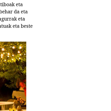
tiboak eta
 behar da eta
 agurrak eta
atuak eta beste