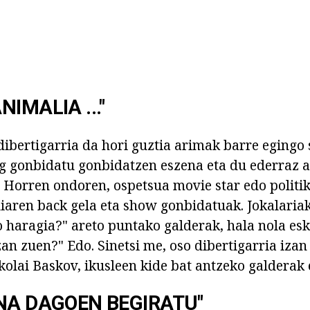
IMALIA ..."
dibertigarria da hori guztia arimak barre egingo
g gonbidatu gonbidatzen eszena eta du ederraz 
 Horren ondoren, ospetsua movie star edo politik
diaren back gela eta show gonbidatuak. Jokalaria
o haragia?" areto puntako galderak, hala nola esk
zan zuen?" Edo. Sinetsi me, oso dibertigarria iza
kolai Baskov, ikusleen kide bat antzeko galderak 
NA DAGOEN BEGIRATU"