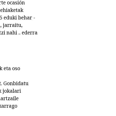
rte ocasión
lehiaketak
5 eduki behar -
 jarraitu,
i nahi .. ederra
k eta oso
at. Gonbidatu
 jokalari
artzaile
zkarrago