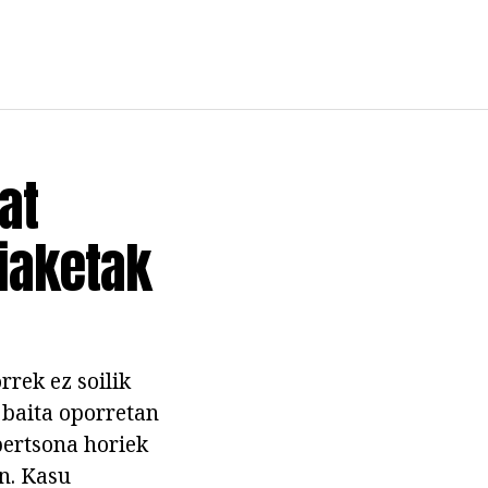
at
hiaketak
rek ez soilik
a baita oporretan
pertsona horiek
n. Kasu