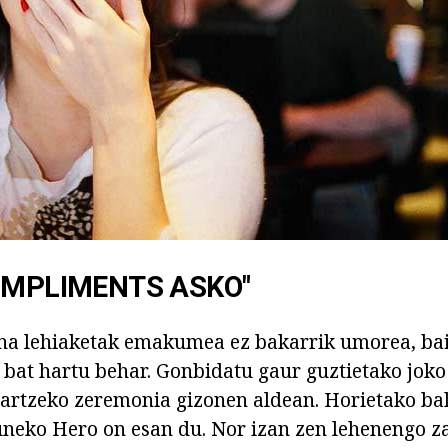
OMPLIMENTS ASKO"
na lehiaketak emakumea ez bakarrik umorea, bai
bat hartu behar. Gonbidatu gaur guztietako joko 
artzeko zeremonia gizonen aldean. Horietako ba
neko Hero on esan du. Nor izan zen lehenengo z