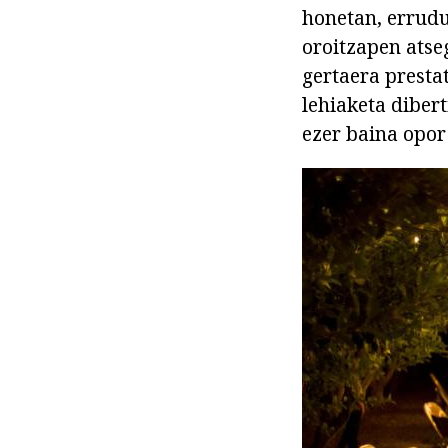
honetan, errudu
oroitzapen atse
gertaera prestat
lehiaketa diber
ezer baina opor