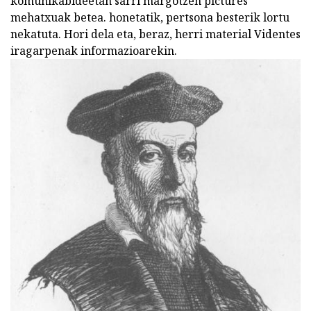
komunikabideetan sarri margotzen pictures
mehatxuak betea. honetatik, pertsona besterik lortu
nekatuta. Hori dela eta, beraz, herri material Videntes
iragarpenak informazioarekin.