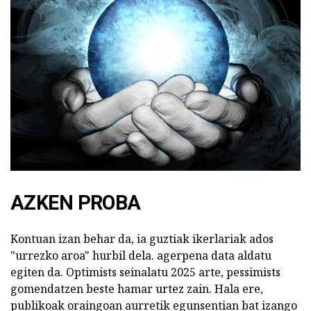
AZKEN PROBA
Kontuan izan behar da, ia guztiak ikerlariak ados
"urrezko aroa" hurbil dela. agerpena data aldatu
egiten da. Optimists seinalatu 2025 arte, pessimists
gomendatzen beste hamar urtez zain. Hala ere,
publikoak oraingoan aurretik egunsentian bat izango