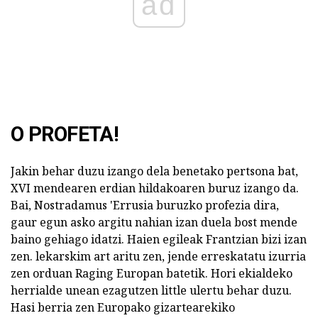
ad
O PROFETA!
Jakin behar duzu izango dela benetako pertsona bat,
XVI mendearen erdian hildakoaren buruz izango da.
Bai, Nostradamus 'Errusia buruzko profezia dira,
gaur egun asko argitu nahian izan duela bost mende
baino gehiago idatzi. Haien egileak Frantzian bizi izan
zen. lekarskim art aritu zen, jende erreskatatu izurria
zen orduan Raging Europan batetik. Hori ekialdeko
herrialde unean ezagutzen little ulertu behar duzu.
Hasi berria zen Europako gizartearekiko