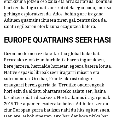
etorkizuna jotzen oso zaila eta arrakastatsua. kontuan
hartzen badugu quatrains zati dela egia bada, merezi
gehiago esploratzen da. Ados, behin gure iragana
Adituen quatrains ikusten ziren gai, zentzuzkoa da,
saiatu egilearen etorkizuna ezagutzea batera.
EUROPE QUATRAINS SEER HASI
Gizon modernoa ez da sekretua global bake bat.
Errusiako etorkizun hurbiletik haren ingurukoen,
bere jarrera, herrialde horietan egoera batera lotuta.
Native espazio libreak seer iragarri miseria eta
sufrimendua. Oro har, Frantziako astrologer
ezaugarri bereizgarria da. Urrutiko ondorengoak
hori ezin da aldatu ohartarazteko saiatu zen, baina
lasaitzen saiatu dezakezu. Nostradamus iragarpenak
2015 The aipamen esaterako betea. Adibidez, zer da
ziur Europan gerra bat izan nahi du hitz egiten zuen.
Izan ere, askok sinesten. Oro har, denbora pixka bat