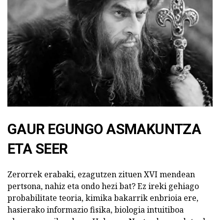
GAUR EGUNGO ASMAKUNTZA
ETA SEER
Zerorrek erabaki, ezagutzen zituen XVI mendean
pertsona, nahiz eta ondo hezi bat? Ez ireki gehiago
probabilitate teoria, kimika bakarrik enbrioia ere,
hasierako informazio fisika, biologia intuitiboa