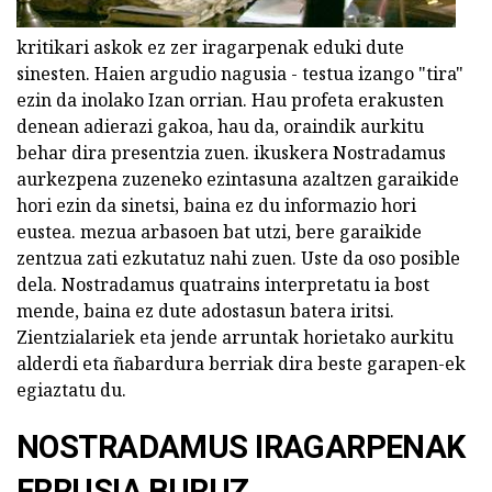
kritikari askok ez zer iragarpenak eduki dute
sinesten. Haien argudio nagusia - testua izango "tira"
ezin da inolako Izan orrian. Hau profeta erakusten
denean adierazi gakoa, hau da, oraindik aurkitu
behar dira presentzia zuen. ikuskera Nostradamus
aurkezpena zuzeneko ezintasuna azaltzen garaikide
hori ezin da sinetsi, baina ez du informazio hori
eustea. mezua arbasoen bat utzi, bere garaikide
zentzua zati ezkutatuz nahi zuen. Uste da oso posible
dela. Nostradamus quatrains interpretatu ia bost
mende, baina ez dute adostasun batera iritsi.
Zientzialariek eta jende arruntak horietako aurkitu
alderdi eta ñabardura berriak dira beste garapen-ek
egiaztatu du.
NOSTRADAMUS IRAGARPENAK
ERRUSIA BURUZ