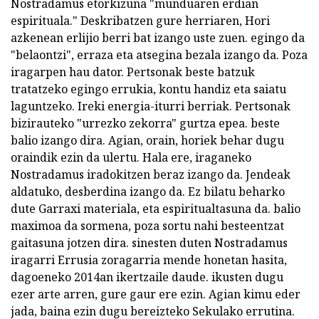
Nostradamus etorkizuna "munduaren erdian
espirituala." Deskribatzen gure herriaren, Hori
azkenean erlijio berri bat izango uste zuen. egingo da
"belaontzi", erraza eta atsegina bezala izango da. Poza
iragarpen hau dator. Pertsonak beste batzuk
tratatzeko egingo errukia, kontu handiz eta saiatu
laguntzeko. Ireki energia-iturri berriak. Pertsonak
bizirauteko "urrezko zekorra" gurtza epea. beste
balio izango dira. Agian, orain, horiek behar dugu
oraindik ezin da ulertu. Hala ere, iraganeko
Nostradamus iradokitzen beraz izango da. Jendeak
aldatuko, desberdina izango da. Ez bilatu beharko
dute Garraxi materiala, eta espiritualtasuna da. balio
maximoa da sormena, poza sortu nahi besteentzat
gaitasuna jotzen dira. sinesten duten Nostradamus
iragarri Errusia zoragarria mende honetan hasita,
dagoeneko 2014an ikertzaile daude. ikusten dugu
ezer arte arren, gure gaur ere ezin. Agian kimu eder
jada, baina ezin dugu bereizteko Sekulako errutina.