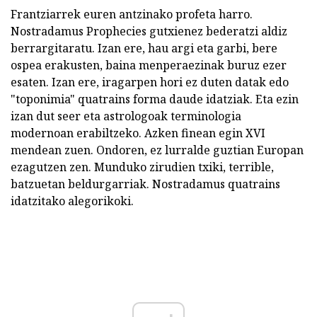
Frantziarrek euren antzinako profeta harro.
Nostradamus Prophecies gutxienez bederatzi aldiz
berrargitaratu. Izan ere, hau argi eta garbi, bere
ospea erakusten, baina menperaezinak buruz ezer
esaten. Izan ere, iragarpen hori ez duten datak edo
"toponimia" quatrains forma daude idatziak. Eta ezin
izan dut seer eta astrologoak terminologia
modernoan erabiltzeko. Azken finean egin XVI
mendean zuen. Ondoren, ez lurralde guztian Europan
ezagutzen zen. Munduko zirudien txiki, terrible,
batzuetan beldurgarriak. Nostradamus quatrains
idatzitako alegorikoki.