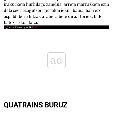
irakurketa hurbilago zaindua, arreta marrazketa ezin
dela seer ezagutzen gertakariekin, baina, hala ere
aspaldi bere hitzak arabera bete dira. Horiek, bide
batez, asko idatzi.
ad
QUATRAINS BURUZ