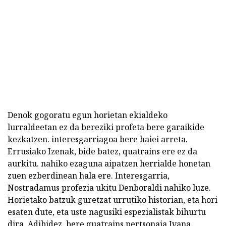
Denok gogoratu egun horietan ekialdeko
lurraldeetan ez da bereziki profeta bere garaikide
kezkatzen. interesgarriagoa bere haiei arreta.
Errusiako Izenak, bide batez, quatrains ere ez da
aurkitu. nahiko ezaguna aipatzen herrialde honetan
zuen ezberdinean hala ere. Interesgarria,
Nostradamus profezia ukitu Denboraldi nahiko luze.
Horietako batzuk guretzat urrutiko historian, eta hori
esaten dute, eta uste nagusiki espezialistak bihurtu
dira. Adibidez, bere quatrains pertsonaia Ivana