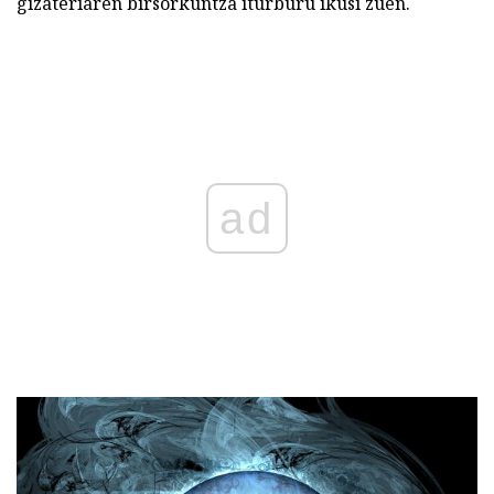
gizateriaren birsorkuntza iturburu ikusi zuen.
ad