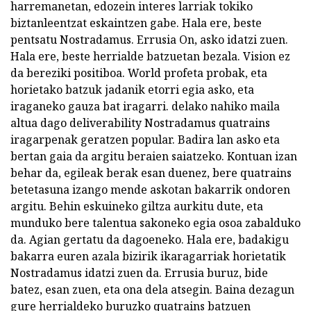
harremanetan, edozein interes larriak tokiko
biztanleentzat eskaintzen gabe. Hala ere, beste
pentsatu Nostradamus. Errusia On, asko idatzi zuen.
Hala ere, beste herrialde batzuetan bezala. Vision ez
da bereziki positiboa. World profeta probak, eta
horietako batzuk jadanik etorri egia asko, eta
iraganeko gauza bat iragarri. delako nahiko maila
altua dago deliverability Nostradamus quatrains
iragarpenak geratzen popular. Badira lan asko eta
bertan gaia da argitu beraien saiatzeko. Kontuan izan
behar da, egileak berak esan duenez, bere quatrains
betetasuna izango mende askotan bakarrik ondoren
argitu. Behin eskuineko giltza aurkitu dute, eta
munduko bere talentua sakoneko egia osoa zabalduko
da. Agian gertatu da dagoeneko. Hala ere, badakigu
bakarra euren azala bizirik ikaragarriak horietatik
Nostradamus idatzi zuen da. Errusia buruz, bide
batez, esan zuen, eta ona dela atsegin. Baina dezagun
gure herrialdeko buruzko quatrains batzuen