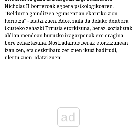
Nicholas II borreroak egoera psikologikoaren.
"Beldurra gainditzea egunsentian ekarriko zion
heriotza" - idatzi zuen. Ados, zaila da delako denbora
ikusteko zehazki Errusia etorkizuna, beraz. sozialistak
aldian mendean buruzko iragarpenak ere eragina
bere zehaztasuna. Nostradamus berak etorkizunean
izan zen, eta deskribatu zer zuen ikusi badirudi,
ulertu zuen. Idatzi zuen:
ad