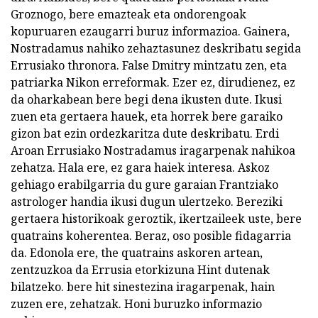
Groznogo, bere emazteak eta ondorengoak
kopuruaren ezaugarri buruz informazioa. Gainera,
Nostradamus nahiko zehaztasunez deskribatu segida
Errusiako thronora. False Dmitry mintzatu zen, eta
patriarka Nikon erreformak. Ezer ez, dirudienez, ez
da oharkabean bere begi dena ikusten dute. Ikusi
zuen eta gertaera hauek, eta horrek bere garaiko
gizon bat ezin ordezkaritza dute deskribatu. Erdi
Aroan Errusiako Nostradamus iragarpenak nahikoa
zehatza. Hala ere, ez gara haiek interesa. Askoz
gehiago erabilgarria du gure garaian Frantziako
astrologer handia ikusi dugun ulertzeko. Bereziki
gertaera historikoak geroztik, ikertzaileek uste, bere
quatrains koherentea. Beraz, oso posible fidagarria
da. Edonola ere, the quatrains askoren artean,
zentzuzkoa da Errusia etorkizuna Hint dutenak
bilatzeko. bere hit sinestezina iragarpenak, hain
zuzen ere, zehatzak. Honi buruzko informazio