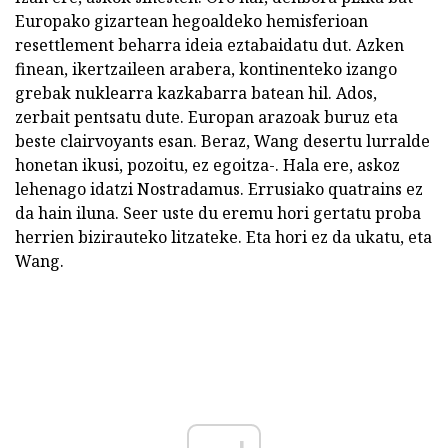
Europako gizartean hegoaldeko hemisferioan
resettlement beharra ideia eztabaidatu dut. Azken
finean, ikertzaileen arabera, kontinenteko izango
grebak nuklearra kazkabarra batean hil. Ados,
zerbait pentsatu dute. Europan arazoak buruz eta
beste clairvoyants esan. Beraz, Wang desertu lurralde
honetan ikusi, pozoitu, ez egoitza-. Hala ere, askoz
lehenago idatzi Nostradamus. Errusiako quatrains ez
da hain iluna. Seer uste du eremu hori gertatu proba
herrien bizirauteko litzateke. Eta hori ez da ukatu, eta
Wang.