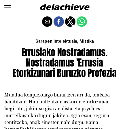
,
Garapen Intelektuala
Mistika
Errusiako Nostradamus.
Nostradamus 'Errusia
Etorkizunari Buruzko Profezia
Mundua konplexuago bihurtzen ari da, tentsioa
handitzen. Hau bultzatzen askoren etorkizunari
begiratu, jakintsu gisa analista eta psychics
aurreikusteko dugun jakitea. Egia esan, seguru
sentitzeko, onak sinesten nahi dugu. Baina