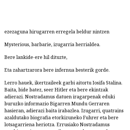
ezezaguna hirugarren erregela beldur nintzen
Mysterious, barbarie, izugarria herrialdea.
Bere lankide-ere hil dituzte,
Eta zahartzarora bere infernua besterik gorde.
Lerro hauek, ikertzaileek garbi aitortu Iosifa Stalina.
Baita, bide batez, seer Hitler eta bere ekintzak
adierazi. Nostradamus datuen iragarpenak eduki
buruzko informazio Bigarren Mundu Gerraren
hasieran, adierazi baita irabazlea. Izugarri, quatrains
azaldutako biografia etorkizuneko Fuhrer eta bere
lotsagarriena heriotza. Errusiako Nostradamus