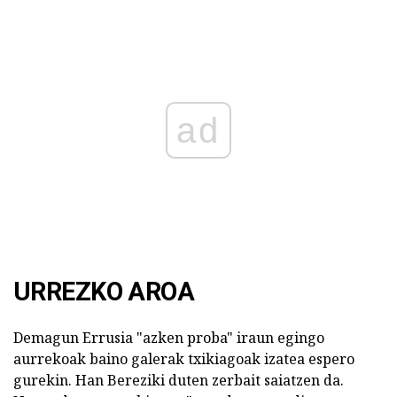
ad
URREZKO AROA
Demagun Errusia "azken proba" iraun egingo
aurrekoak baino galerak txikiagoak izatea espero
gurekin. Han Bereziki duten zerbait saiatzen da.