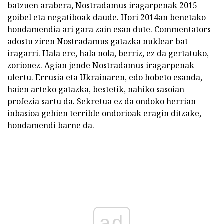
batzuen arabera, Nostradamus iragarpenak 2015
goibel eta negatiboak daude. Hori 2014an benetako
hondamendia ari gara zain esan dute. Commentators
adostu ziren Nostradamus gatazka nuklear bat
iragarri. Hala ere, hala nola, berriz, ez da gertatuko,
zorionez. Agian jende Nostradamus iragarpenak
ulertu. Errusia eta Ukrainaren, edo hobeto esanda,
haien arteko gatazka, bestetik, nahiko sasoian
profezia sartu da. Sekretua ez da ondoko herrian
inbasioa gehien terrible ondorioak eragin ditzake,
hondamendi barne da.
ad