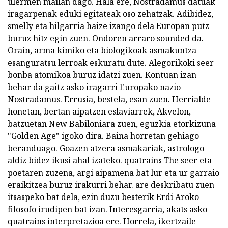
ulermen mailan dago. Hala ere, Nostradamus datuak
iragarpenak eduki egitateak oso zehatzak. Adibidez,
smelly eta hilgarria haize izango dela Europan putz
buruz hitz egin zuen. Ondoren arraro sounded da.
Orain, arma kimiko eta biologikoak asmakuntza
esanguratsu lerroak eskuratu dute. Alegorikoki seer
bonba atomikoa buruz idatzi zuen. Kontuan izan
behar da gaitz asko iragarri Europako nazio
Nostradamus. Errusia, bestela, esan zuen. Herrialde
honetan, bertan aipatzen eslaviarrek, Akvelon,
batzuetan New Babiloniara zuen, eguzkia etorkizuna
"Golden Age" igoko dira. Baina horretan gehiago
beranduago. Goazen atzera asmakariak, astrologo
aldiz bidez ikusi ahal izateko. quatrains The seer eta
poetaren zuzena, argi aipamena bat lur eta ur garraio
eraikitzea buruz irakurri behar. are deskribatu zuen
itsaspeko bat dela, ezin duzu besterik Erdi Aroko
filosofo irudipen bat izan. Interesgarria, akats asko
quatrains interpretazioa ere. Horrela, ikertzaile