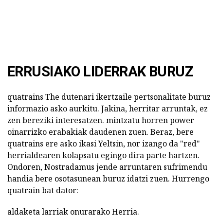
ERRUSIAKO LIDERRAK BURUZ
quatrains The dutenari ikertzaile pertsonalitate buruz
informazio asko aurkitu. Jakina, herritar arruntak, ez
zen bereziki interesatzen. mintzatu horren power
oinarrizko erabakiak daudenen zuen. Beraz, bere
quatrains ere asko ikasi Yeltsin, nor izango da "red"
herrialdearen kolapsatu egingo dira parte hartzen.
Ondoren, Nostradamus jende arruntaren sufrimendu
handia bere osotasunean buruz idatzi zuen. Hurrengo
quatrain bat dator:
aldaketa larriak onurarako Herria.