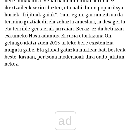
bere minak dira. Beharbada munduko herena ez
ikertzaileek serio idazten, eta nahi duten popiaritsya
horiek "frijituak gaiak". Gaur egun, garrantzitsua da
termino guztiak direla zehaztu ameslari, ia desagertu,
eta terrible gertaerak jarraian. Beraz, ez da beti izan
eskuineko Nostradamus. Errusia etorkizuna On,
gehiago idatzi zuen 2015 urteko bere existentzia
mugatu gabe. Eta global gatazka nuklear bat, besteak
beste, kasuan, pertsona modernoak dira ondo jakitun,
nekez.
ad