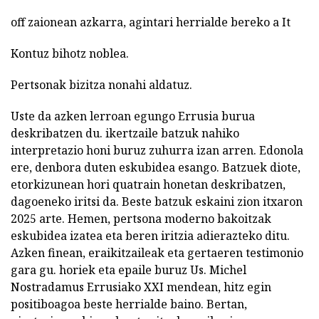
off zaionean azkarra, agintari herrialde bereko a It
Kontuz bihotz noblea.
Pertsonak bizitza nonahi aldatuz.
Uste da azken lerroan egungo Errusia burua
deskribatzen du. ikertzaile batzuk nahiko
interpretazio honi buruz zuhurra izan arren. Edonola
ere, denbora duten eskubidea esango. Batzuek diote,
etorkizunean hori quatrain honetan deskribatzen,
dagoeneko iritsi da. Beste batzuk eskaini zion itxaron
2025 arte. Hemen, pertsona moderno bakoitzak
eskubidea izatea eta beren iritzia adierazteko ditu.
Azken finean, eraikitzaileak eta gertaeren testimonio
gara gu. horiek eta epaile buruz Us. Michel
Nostradamus Errusiako XXI mendean, hitz egin
positiboagoa beste herrialde baino. Bertan,