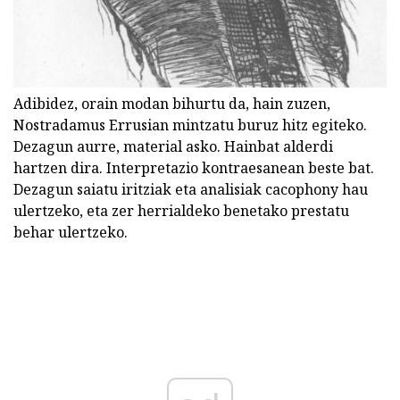
Adibidez, orain modan bihurtu da, hain zuzen,
Nostradamus Errusian mintzatu buruz hitz egiteko.
Dezagun aurre, material asko. Hainbat alderdi
hartzen dira. Interpretazio kontraesanean beste bat.
Dezagun saiatu iritziak eta analisiak cacophony hau
ulertzeko, eta zer herrialdeko benetako prestatu
behar ulertzeko.