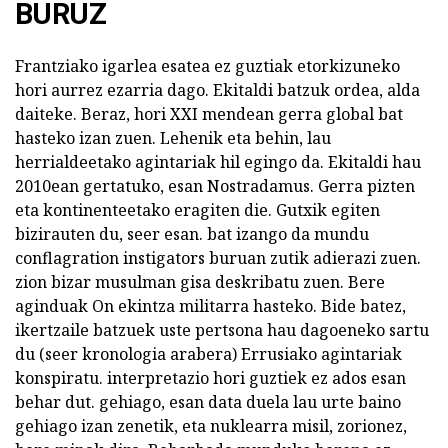
BURUZ
Frantziako igarlea esatea ez guztiak etorkizuneko
hori aurrez ezarria dago. Ekitaldi batzuk ordea, alda
daiteke. Beraz, hori XXI mendean gerra global bat
hasteko izan zuen. Lehenik eta behin, lau
herrialdeetako agintariak hil egingo da. Ekitaldi hau
2010ean gertatuko, esan Nostradamus. Gerra pizten
eta kontinenteetako eragiten die. Gutxik egiten
bizirauten du, seer esan. bat izango da mundu
conflagration instigators buruan zutik adierazi zuen.
zion bizar musulman gisa deskribatu zuen. Bere
aginduak On ekintza militarra hasteko. Bide batez,
ikertzaile batzuek uste pertsona hau dagoeneko sartu
du (seer kronologia arabera) Errusiako agintariak
konspiratu. interpretazio hori guztiek ez ados esan
behar dut. gehiago, esan data duela lau urte baino
gehiago izan zenetik, eta nuklearra misil, zorionez,