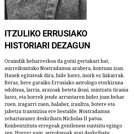
ITZULIKO ERRUSIAKO
HISTORIARI DEZAGUN
Oraindik beharrezkoa da gutxi gertakari bat,
aurreikusitako Nostradamus arabera, kontuan izan.
Hauek egitateak dira, bide batez, inork ez liskarrak.
Beraz, bere garaiko Errusiako astrologo etorkizuna
odoltsua, larria, arazoak beteta ikusi. mintzatu tirania
luzez, eta horrek jende arruntaren bidez joan behar
zuen. iragarri zuen, halaber, iraultza, botere eta
jabetza trantsizioa ere bestalde. Nostradamus
zehaztasunez deskribatu Nicholas II patua.
Konbentzituta erregeak gentleness suntsitu egingo
zen. Horrez gain, astrologoak argi deskribatu