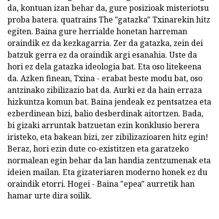
da, kontuan izan behar da, gure posizioak misteriotsu
proba batera. quatrains The "gatazka" Txinarekin hitz
egiten. Baina gure herrialde honetan harreman
oraindik ez da kezkagarria. Zer da gatazka, zein dei
batzuk gerra ez da oraindik argi esanahia. Uste da
hori ez dela gatazka ideologia bat. Eta oso litekeena
da. Azken finean, Txina - erabat beste modu bat, oso
antzinako zibilizazio bat da. Aurki ez da hain erraza
hizkuntza komun bat. Baina jendeak ez pentsatzea eta
ezberdinean bizi, balio desberdinak aitortzen. Bada,
bi gizaki arruntak batzuetan ezin konklusio berera
iristeko, eta bakean bizi, zer zibilizazioaren hitz egin!
Beraz, hori ezin dute co-existitzen eta garatzeko
normalean egin behar da lan handia zentzumenak eta
ideien mailan. Eta gizateriaren moderno honek ez du
oraindik etorri. Hogei - Baina "epea" aurretik han
hamar urte dira soilik.