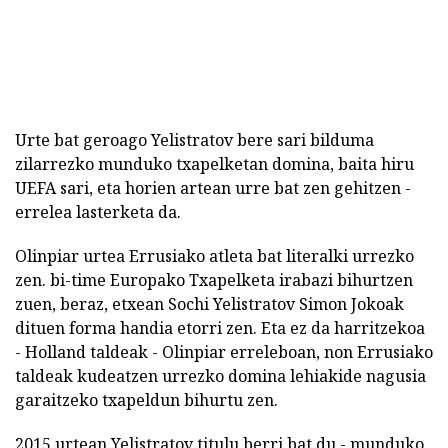
Urte bat geroago Yelistratov bere sari bilduma
zilarrezko munduko txapelketan domina, baita hiru
UEFA sari, eta horien artean urre bat zen gehitzen -
errelea lasterketa da.
Olinpiar urtea Errusiako atleta bat literalki urrezko
zen. bi-time Europako Txapelketa irabazi bihurtzen
zuen, beraz, etxean Sochi Yelistratov Simon Jokoak
dituen forma handia etorri zen. Eta ez da harritzekoa
- Holland taldeak - Olinpiar erreleboan, non Errusiako
taldeak kudeatzen urrezko domina lehiakide nagusia
garaitzeko txapeldun bihurtu zen.
2015 urtean Yelistratov titulu berri bat du - munduko