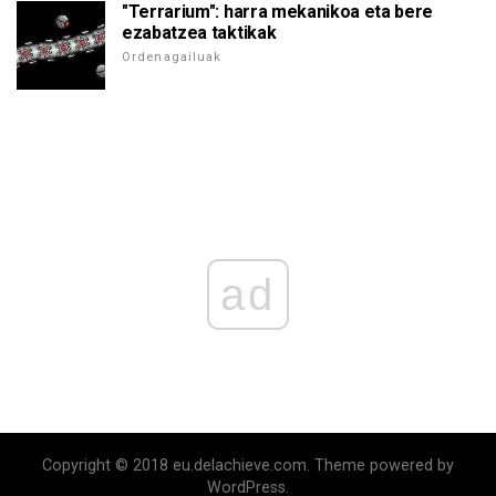
"Terrarium": harra mekanikoa eta bere
ezabatzea taktikak
Ordenagailuak
ad
Copyright © 2018 eu.delachieve.com. Theme powered by
WordPress.