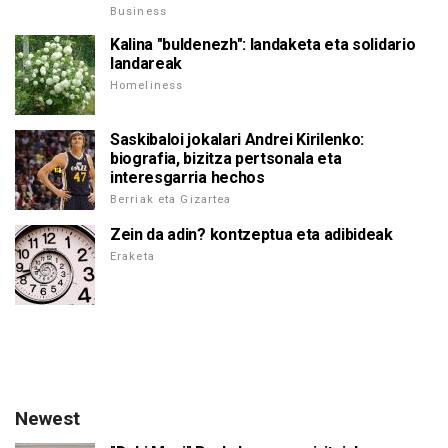
Business
Kalina "buldenezh": landaketa eta solidario
landareak
Homeliness
Saskibaloi jokalari Andrei Kirilenko:
biografia, bizitza pertsonala eta
interesgarria hechos
Berriak eta Gizartea
Zein da adin? kontzeptua eta adibideak
Eraketa
Newest