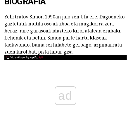
BIOGRAFIA
Yelistratov Simon 1990an jaio zen Ufa ere. Dagoeneko
gaztetatik mutila oso aktiboa eta mugikorra zen,
beraz, nire gurasoak idazteko kirol atalean erabaki.
Lehenik eta behin, Simon parte hartu klaseak
taekwondo, baina sei hilabete geroago, azpimarratu
zuen kirol bat, pista labur gisa.
ad