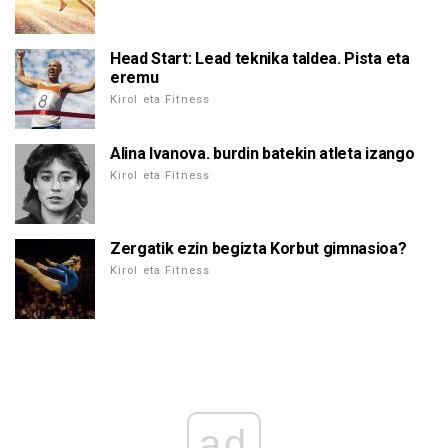
Head Start: Lead teknika taldea. Pista eta
eremu
Kirol eta Fitness
Alina Ivanova. burdin batekin atleta izango
Kirol eta Fitness
Zergatik ezin begizta Korbut gimnasioa?
Kirol eta Fitness
ad