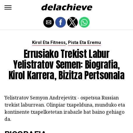
,
Kirol Eta Fitness
Pista Eta Eremu
Errusiako Trekist Labur
Yelistratov Semen: Biografia,
Kirol Karrera, Bizitza Pertsonala
Yelistratov Semyon Andrejevitx - ospetsua Russian
trekist laburrean. Olinpiar txapelduna, munduko eta
kontinente txapelketetan irabazle bat baino gehiago
da.