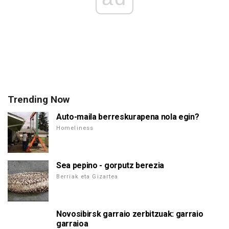
Trending Now
Auto-maila berreskurapena nola egin?
Homeliness
Sea pepino - gorputz berezia
Berriak eta Gizartea
Novosibirsk garraio zerbitzuak: garraio
garraioa