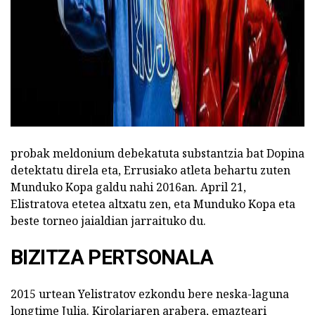
probak meldonium debekatuta substantzia bat Dopina
detektatu direla eta, Errusiako atleta behartu zuten
Munduko Kopa galdu nahi 2016an. April 21,
Elistratova etetea altxatu zen, eta Munduko Kopa eta
beste torneo jaialdian jarraituko du.
BIZITZA PERTSONALA
2015 urtean Yelistratov ezkondu bere neska-laguna
longtime Julia. Kirolariaren arabera, emazteari