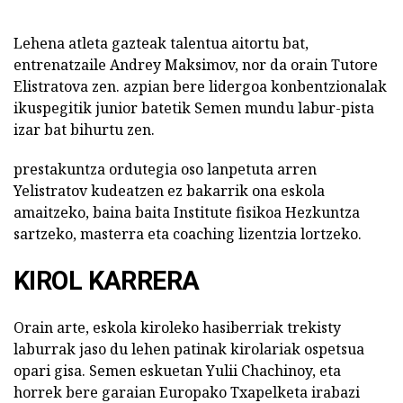
Lehena atleta gazteak talentua aitortu bat,
entrenatzaile Andrey Maksimov, nor da orain Tutore
Elistratova zen. azpian bere lidergoa konbentzionalak
ikuspegitik junior batetik Semen mundu labur-pista
izar bat bihurtu zen.
prestakuntza ordutegia oso lanpetuta arren
Yelistratov kudeatzen ez bakarrik ona eskola
amaitzeko, baina baita Institute fisikoa Hezkuntza
sartzeko, masterra eta coaching lizentzia lortzeko.
KIROL KARRERA
Orain arte, eskola kiroleko hasiberriak trekisty
laburrak jaso du lehen patinak kirolariak ospetsua
opari gisa. Semen eskuetan Yulii Chachinoy, eta
horrek bere garaian Europako Txapelketa irabazi