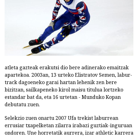
atleta gazteak erakutsi dio bere adinerako emaitzak
apartekoa. 2003an, 13 urteko Elistratov Semen, labur-
track dagoeneko garai hartan lehenik zen bere
bizitzan, sailkapeneko kirol maisu titulua lortzeko
estandar bat da, eta 16 urtetan - Munduko Kopan
debutatu zuen.
Selekzio zuen onartu 2007 Ufa trekist laburrean
errusiar txapelketan zilarra irabazi guztiak-inguruan
ondoren. Une horretatik aurrera, izar athletic karrera