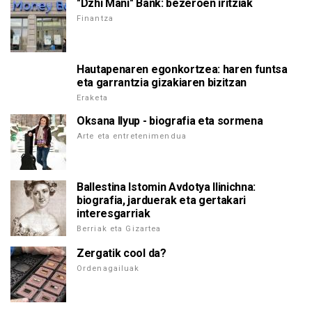
"Dzhi Mani" Bank: bezeroen iritziak
Finantza
Hautapenaren egonkortzea: haren funtsa
eta garrantzia gizakiaren bizitzan
Eraketa
Oksana Ilyup - biografia eta sormena
Arte eta entretenimendua
Ballestina Istomin Avdotya Ilinichna:
biografia, jarduerak eta gertakari
interesgarriak
Berriak eta Gizartea
Zergatik cool da?
Ordenagailuak