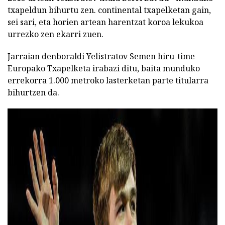
txapeldun bihurtu zen. continental txapelketan gain,
sei sari, eta horien artean harentzat koroa lekukoa
urrezko zen ekarri zuen.
Jarraian denboraldi Yelistratov Semen hiru-time
Europako Txapelketa irabazi ditu, baita munduko
errekorra 1.000 metroko lasterketan parte titularra
bihurtzen da.