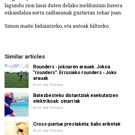
lagundu zion lasai duten delako meldonium batera
eskandalua sortu zailtasunak guztietan zehar joan.
Simon maite bidaiatzeko, eta autoak biltzeko.
Similar articles
Rounders - jokoaren arauak. Jokoa
"rounders". Errusiako rounders - Joko
arauak
Kirol eta Fitness
Batezbesteko distantziak exekutatzen
elektrikoak: oinarriak
Kirol eta Fitness
Cross-puntua prestaketa: balio ariketak
Kirol eta Fitness