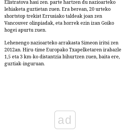
Elistratova hasi zen. parte hartzen du nazioarteko
lehiaketa guztietan zuen. Era berean, 20 urteko
shortstop trekist Errusiako taldeak joan zen
Vancouver olinpiadak, eta horrek ezin izan Goiko
hogei apurtu zuen.
Lehenengo nazioarteko arrakasta Simeon iritsi zen
2012an. Hiru-time Europako Txapelketaren irabazle
1,5 eta 3 km-ko distantzia bihurtzen zuen, baita ere,
guztiak-inguruan.
ad