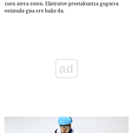
zuen atera zuten. Elistratov prestakuntza gogorra
estimulu gisa ere balio du.
ad