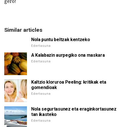
gero!
Similar articles
Nola puntu beltzak kentzeko
Edertasuna
A Kalabazin aurpegiko ona maskara
Edertasuna
Kaltzio kloruroa Peeling: kritikak eta
gomendioak
Edertasuna
Nola segurtasunez eta eraginkortasunez
tan ikasteko
Edertasuna