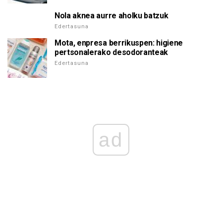
Nola aknea aurre aholku batzuk
Edertasuna
Mota, enpresa berrikuspen: higiene
pertsonalerako desodoranteak
Edertasuna
ad