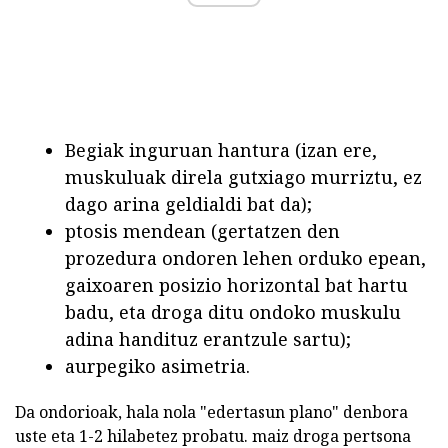
Begiak inguruan hantura (izan ere,
muskuluak direla gutxiago murriztu, ez
dago arina geldialdi bat da);
ptosis mendean (gertatzen den
prozedura ondoren lehen orduko epean,
gaixoaren posizio horizontal bat hartu
badu, eta droga ditu ondoko muskulu
adina handituz erantzule sartu);
aurpegiko asimetria.
Da ondorioak, hala nola "edertasun plano" denbora
uste eta 1-2 hilabetez probatu. maiz droga pertsona