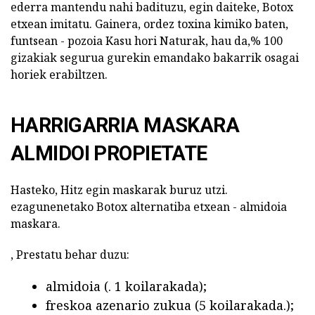
ederra mantendu nahi badituzu, egin daiteke, Botox
etxean imitatu. Gainera, ordez toxina kimiko baten,
funtsean - pozoia Kasu hori Naturak, hau da,% 100
gizakiak segurua gurekin emandako bakarrik osagai
horiek erabiltzen.
HARRIGARRIA MASKARA
ALMIDOI PROPIETATE
Hasteko, Hitz egin maskarak buruz utzi.
ezagunenetako Botox alternatiba etxean - almidoia
maskara.
, Prestatu behar duzu:
almidoia (. 1 koilarakada);
freskoa azenario zukua (5 koilarakada.);