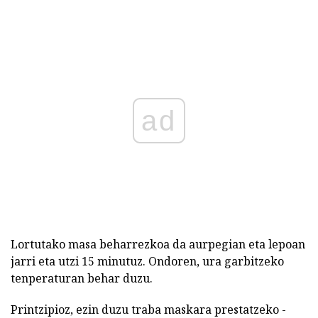
ad
Lortutako masa beharrezkoa da aurpegian eta lepoan
jarri eta utzi 15 minutuz. Ondoren, ura garbitzeko
tenperaturan behar duzu.
Printzipioz, ezin duzu traba maskara prestatzeko -