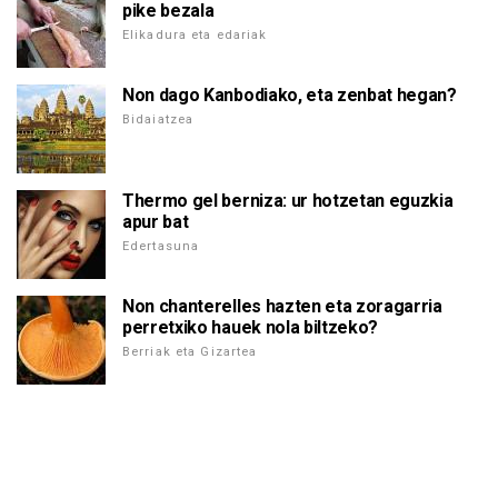
pike bezala
Elikadura eta edariak
Non dago Kanbodiako, eta zenbat hegan?
Bidaiatzea
Thermo gel berniza: ur hotzetan eguzkia
apur bat
Edertasuna
Non chanterelles hazten eta zoragarria
perretxiko hauek nola biltzeko?
Berriak eta Gizartea