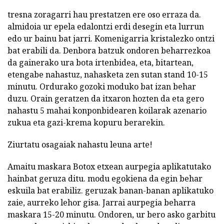
tresna zoragarri hau prestatzen ere oso erraza da.
almidoia ur epela edalontzi erdi desegin eta lurrun
edo ur bainu bat jarri. Komenigarria kristalezko ontzi
bat erabili da. Denbora batzuk ondoren beharrezkoa
da gainerako ura bota irtenbidea, eta, bitartean,
etengabe nahastuz, nahasketa zen sutan stand 10-15
minutu. Ordurako gozoki moduko bat izan behar
duzu. Orain geratzen da itxaron hozten da eta gero
nahastu 5 mahai konponbidearen koilarak azenario
zukua eta gazi-krema kopuru berarekin.
Ziurtatu osagaiak nahastu leuna arte!
Amaitu maskara Botox etxean aurpegia aplikatutako
hainbat geruza ditu. modu egokiena da egin behar
eskuila bat erabiliz. geruzak banan-banan aplikatuko
zaie, aurreko lehor gisa. Jarrai aurpegia beharra
maskara 15-20 minutu. Ondoren, ur bero asko garbitu