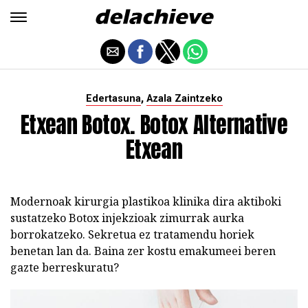
,
Edertasuna
Azala Zaintzeko
Etxean Botox. Botox Alternative
Etxean
Modernoak kirurgia plastikoa klinika dira aktiboki
sustatzeko Botox injekzioak zimurrak aurka
borrokatzeko. Sekretua ez tratamendu horiek
benetan lan da. Baina zer kostu emakumeei beren
gazte berreskuratu?