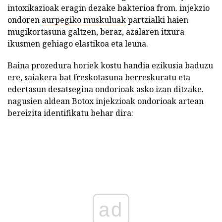
intoxikazioak eragin dezake bakterioa from. injekzio
ondoren
aurpegiko muskuluak
partzialki haien
mugikortasuna galtzen, beraz, azalaren itxura
ikusmen gehiago elastikoa eta leuna.
Baina prozedura horiek kostu handia ezikusia baduzu
ere, saiakera bat freskotasuna berreskuratu eta
edertasun desatsegina ondorioak asko izan ditzake.
nagusien aldean Botox injekzioak ondorioak artean
bereizita identifikatu behar dira:
ad