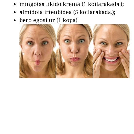
mingotsa likido krema (1 koilarakada.);
almidoia irtenbidea (5 koilarakada.);
bero egosi ur (1 kopa).