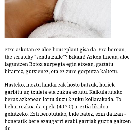
etxe askotan ez aloe houseplant gisa da. Era berean,
the scratchy "sendatzaile"? Bikain! Azken finean, aloe
laguntzen Botox aurpegia egin etxean, gastatu
bitartez, gutxienez, eta ez zure gorputza kaltetu.
Hasteko, moztu landareak hosto batzuk, horiek
garbitu ur, txuleta eta zukua estutu. Kalkulatutako
beraz azkenean lortu duzu 2 zuku koilarakada. To
beharrezkoa da epela (40 º C) a, eztia likidoa
gehitzeko. Ezti berotutako, bide batez, ezin da izan -
honetatik bere ezaugarri erabilgarriak guztia galtzen
du.