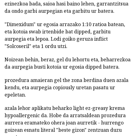
ezinezkoa bada, saioa hasi baino lehen, garrantzitsua
da ondo garbi aurpegian eta garbitu ur batera.
"Dimexidum" ur egosia arrazako 1:10 ratioa batean,
eta kotoia swab irtenbide bat dipped, garbitu
aurpegia eta lepoa. Lodi goiko geruza inflict
"Solcoseril" eta 1 ordu utzi.
Noizean behin, beraz, gel du lehortu eta, beharrezkoa
da aurpegia busti kotoia ur egosia dipped batera.
prozedura amaieran gel the zona berdina duen azala
kendu, eta aurpegia copiously uretan pasatu ur
epeletan.
azala lehor aplikatu beharko light ez-greasy krema
hypoallergenic da. Hobe da arratsaldean prozedura
aurrera eramateko ohera joan aurretik - hurrengo
goizean esnatu literal "beste gizon" zentzuan duzu