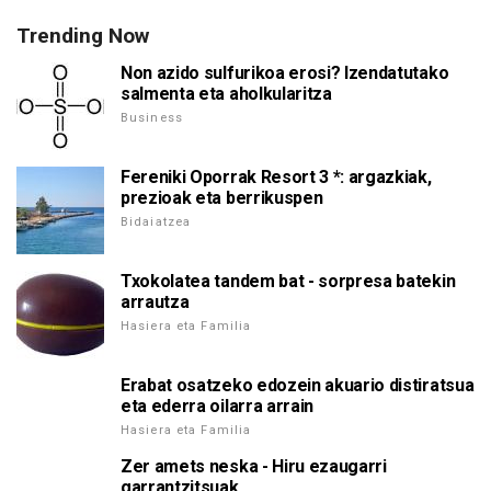
Trending Now
Non azido sulfurikoa erosi? Izendatutako
salmenta eta aholkularitza
Business
Fereniki Oporrak Resort 3 *: argazkiak,
prezioak eta berrikuspen
Bidaiatzea
Txokolatea tandem bat - sorpresa batekin
arrautza
Hasiera eta Familia
Erabat osatzeko edozein akuario distiratsua
eta ederra oilarra arrain
Hasiera eta Familia
Zer amets neska - Hiru ezaugarri
garrantzitsuak