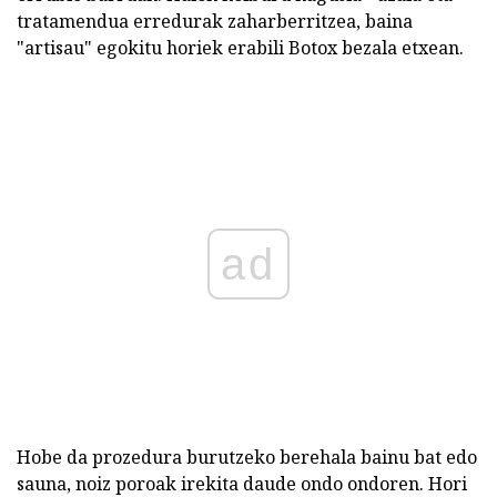
tratamendua erredurak zaharberritzea, baina
"artisau" egokitu horiek erabili Botox bezala etxean.
ad
Hobe da prozedura burutzeko berehala bainu bat edo
sauna, noiz poroak irekita daude ondo ondoren. Hori