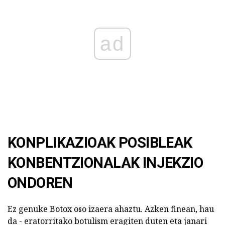
ad
KONPLIKAZIOAK POSIBLEAK
KONBENTZIONALAK INJEKZIO
ONDOREN
Ez genuke Botox oso izaera ahaztu. Azken finean, hau
da - eratorritako botulism eragiten duten eta janari