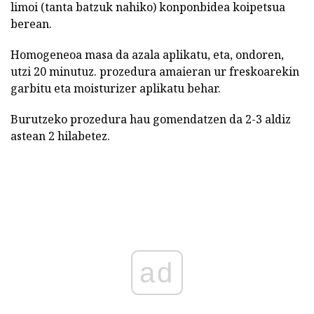
limoi (tanta batzuk nahiko) konponbidea koipetsua
berean.
Homogeneoa masa da azala aplikatu, eta, ondoren,
utzi 20 minutuz. prozedura amaieran ur freskoarekin
garbitu eta moisturizer aplikatu behar.
Burutzeko prozedura hau gomendatzen da 2-3 aldiz
astean 2 hilabetez.
ad