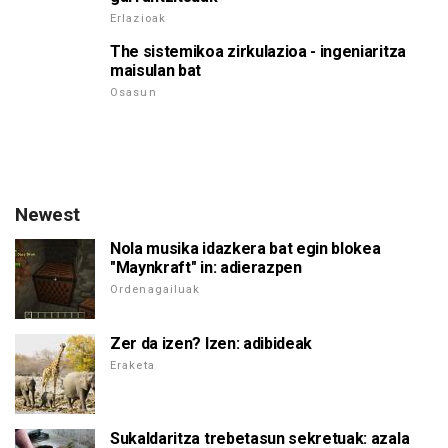
Erlazioak
The sistemikoa zirkulazioa - ingeniaritza
maisulan bat
Osasun
Newest
Nola musika idazkera bat egin blokea
"Maynkraft" in: adierazpen
Ordenagailuak
Zer da izen? Izen: adibideak
Eraketa
Sukaldaritza trebetasun sekretuak: azala