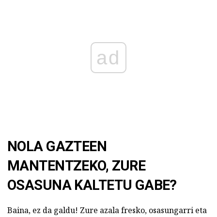
ad
NOLA GAZTEEN
MANTENTZEKO,
ZURE
OSASUNA KALTETU GABE?
Baina, ez da galdu! Zure azala fresko, osasungarri eta