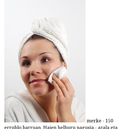
merke - 150
errublo barruan. Haien helburu nagusia - azala eta