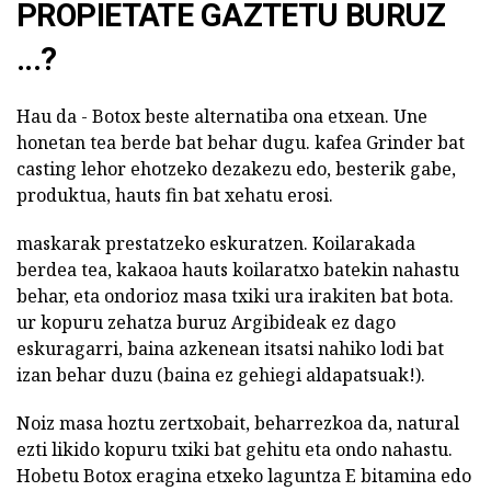
PROPIETATE GAZTETU BURUZ
...?
Hau da - Botox beste alternatiba ona etxean. Une
honetan tea berde bat behar dugu. kafea Grinder bat
casting lehor ehotzeko dezakezu edo, besterik gabe,
produktua, hauts fin bat xehatu erosi.
maskarak prestatzeko eskuratzen. Koilarakada
berdea tea, kakaoa hauts koilaratxo batekin nahastu
behar, eta ondorioz masa txiki ura irakiten bat bota.
ur kopuru zehatza buruz Argibideak ez dago
eskuragarri, baina azkenean itsatsi nahiko lodi bat
izan behar duzu (baina ez gehiegi aldapatsuak!).
Noiz masa hoztu zertxobait, beharrezkoa da, natural
ezti likido kopuru txiki bat gehitu eta ondo nahastu.
Hobetu Botox eragina etxeko laguntza E bitamina edo