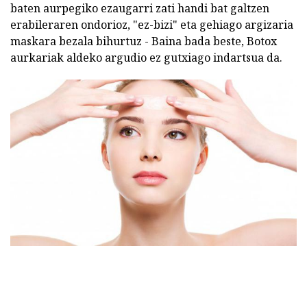
baten aurpegiko ezaugarri zati handi bat galtzen
erabileraren ondorioz, "ez-bizi" eta gehiago argizaria
maskara bezala bihurtuz - Baina bada beste, Botox
aurkariak aldeko argudio ez gutxiago indartsua da.