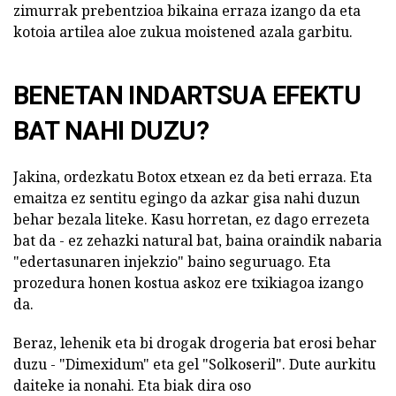
zimurrak prebentzioa bikaina erraza izango da eta
kotoia artilea aloe zukua moistened azala garbitu.
BENETAN INDARTSUA EFEKTU
BAT NAHI DUZU?
Jakina, ordezkatu Botox etxean ez da beti erraza. Eta
emaitza ez sentitu egingo da azkar gisa nahi duzun
behar bezala liteke. Kasu horretan, ez dago errezeta
bat da - ez zehazki natural bat, baina oraindik nabaria
"edertasunaren injekzio" baino seguruago. Eta
prozedura honen kostua askoz ere txikiagoa izango
da.
Beraz, lehenik eta bi drogak drogeria bat erosi behar
duzu - "Dimexidum" eta gel "Solkoseril". Dute aurkitu
daiteke ia nonahi. Eta biak dira oso