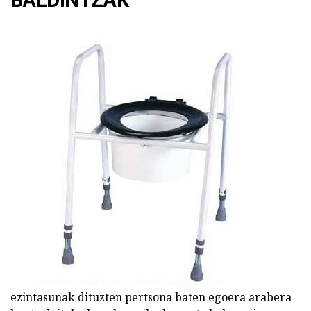
BALDINTZAK
ezintasunak dituzten pertsona baten egoera arabera