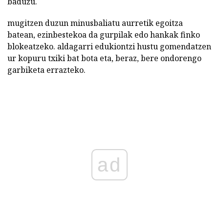
baduzu.
mugitzen duzun minusbaliatu aurretik egoitza
batean, ezinbestekoa da gurpilak edo hankak finko
blokeatzeko. aldagarri edukiontzi hustu gomendatzen
ur kopuru txiki bat bota eta, beraz, bere ondorengo
garbiketa errazteko.
ad