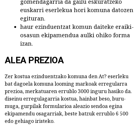
gomendagarria da gailu eskuratzeko
euskarri eserlekua hori komuna datozen
egituran.
haur ezinduentzat komun daiteke eraiki-
osasun ekipamendua aulki ohiko forma
izan.
ALEA PREZIOA
Zer kostua ezinduentzako komuna den At? eserleku
bat dagoela komuna looming markoak erregularra
prezioa, merkatuaren errublo 3000 inguru hasiko da.
diseinu erregulagarria kostua, hainbat beso, buru-
muga, gurpilak formularioa aleazio sendoa egina
ekipamendu osagarriak, beste batzuk errublo 6 500
edo gehiago iristeko.