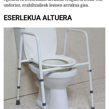
ondorioz, erabiltzaileak lesioen arriskua gisa.
ESERLEKUA ALTUERA