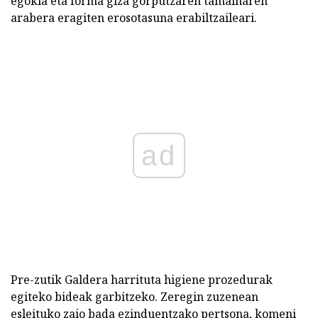
egokia eta forma giza gorputzaren tamainaren
arabera eragiten erosotasuna erabiltzaileari.
ad
Pre-zutik Galdera harrituta higiene prozedurak
egiteko bideak garbitzeko. Zeregin zuzenean
esleituko zaio bada ezinduentzako pertsona, komeni