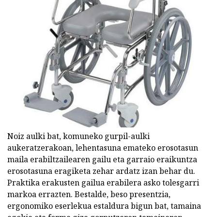
Noiz aulki bat, komuneko gurpil-aulki
aukeratzerakoan, lehentasuna emateko erosotasun
maila erabiltzailearen gailu eta garraio eraikuntza
erosotasuna eragiketa zehar ardatz izan behar du.
Praktika erakusten gailua erabilera asko tolesgarri
markoa errazten. Bestalde, beso presentzia,
ergonomiko eserlekua estaldura bigun bat, tamaina