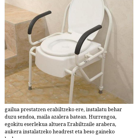
gailua prestatzen erabiltzeko ere, instalatu behar
duzu sendoa, maila azalera batean. Hurrengoa,
egokitu eserlekua altuera Erabiltzaile arabera,
aukera instalatzeko headrest eta beso gaineko