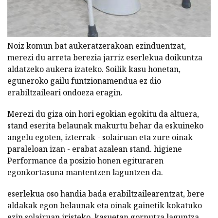
Noiz komun bat aukeratzerakoan ezinduentzat,
merezi du arreta berezia jarriz eserlekua doikuntza
aldatzeko aukera izateko. Soilik kasu honetan,
eguneroko gailu funtzionamendua ez dio
erabiltzaileari ondoeza eragin.
Merezi du giza oin hori egokian egokitu da altuera,
stand eserita belaunak makurtu behar da eskuineko
angelu egoten, izterrak - solairuan eta zure oinak
paraleloan izan - erabat azalean stand. higiene
Performance da posizio honen egituraren
egonkortasuna mantentzen laguntzen da.
eserlekua oso handia bada erabiltzailearentzat, bere
aldakak egon belaunak eta oinak gainetik kokatuko
ezin solairuan iristeko. kasuetan gorputza laguntza