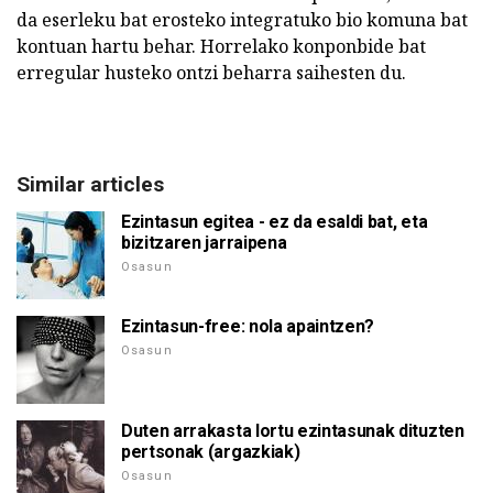
da eserleku bat erosteko integratuko bio komuna bat
kontuan hartu behar. Horrelako konponbide bat
erregular husteko ontzi beharra saihesten du.
Similar articles
Ezintasun egitea - ez da esaldi bat, eta
bizitzaren jarraipena
Osasun
Ezintasun-free: nola apaintzen?
Osasun
Duten arrakasta lortu ezintasunak dituzten
pertsonak (argazkiak)
Osasun