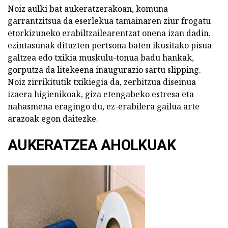
Noiz aulki bat aukeratzerakoan, komuna
garrantzitsua da eserlekua tamainaren ziur frogatu
etorkizuneko erabiltzailearentzat onena izan dadin.
ezintasunak dituzten pertsona baten ikusitako pisua
galtzea edo txikia muskulu-tonua badu hankak,
gorputza da litekeena inaugurazio sartu slipping.
Noiz zirrikitutik txikiegia da, zerbitzua diseinua
izaera higienikoak, giza etengabeko estresa eta
nahasmena eragingo du, ez-erabilera gailua arte
arazoak egon daitezke.
AUKERATZEA AHOLKUAK