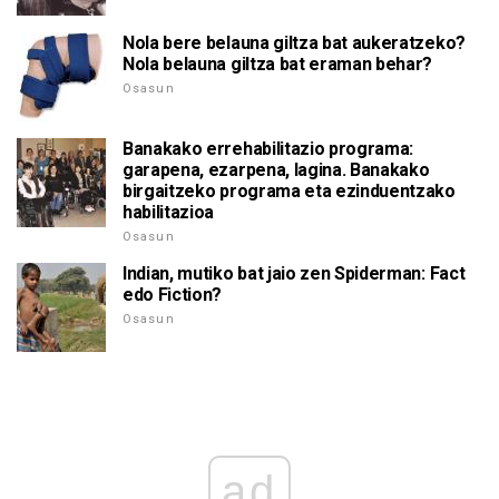
Nola bere belauna giltza bat aukeratzeko?
Nola belauna giltza bat eraman behar?
Osasun
Banakako errehabilitazio programa:
garapena, ezarpena, lagina. Banakako
birgaitzeko programa eta ezinduentzako
habilitazioa
Osasun
Indian, mutiko bat jaio zen Spiderman: Fact
edo Fiction?
Osasun
ad