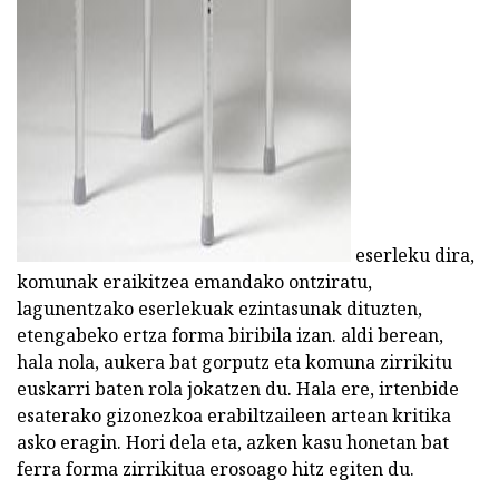
ad
eserleku dira,
komunak eraikitzea emandako ontziratu,
lagunentzako eserlekuak ezintasunak dituzten,
etengabeko ertza forma biribila izan. aldi berean,
hala nola, aukera bat gorputz eta komuna zirrikitu
euskarri baten rola jokatzen du. Hala ere, irtenbide
esaterako gizonezkoa erabiltzaileen artean kritika
asko eragin. Hori dela eta, azken kasu honetan bat
ferra forma zirrikitua erosoago hitz egiten du.