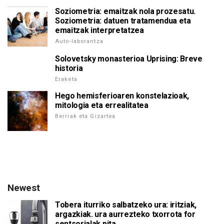
Soziometria: emaitzak nola prozesatu.
Soziometria: datuen tratamendua eta
emaitzak interpretatzea
Auto-laborantza
Solovetsky monasterioa Uprising: Breve
historia
Eraketa
Hego hemisferioaren konstelazioak,
mitologia eta errealitatea
Berriak eta Gizartea
Newest
Tobera iturriko salbatzeko ura: iritziak,
argazkiak. ura aurrezteko txorrota for
sentsorialak pita