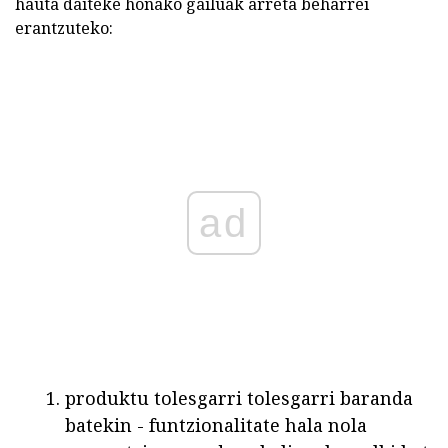
hauta daiteke honako gailuak arreta beharrei
erantzuteko:
ad
produktu tolesgarri tolesgarri baranda
batekin - funtzionalitate hala nola