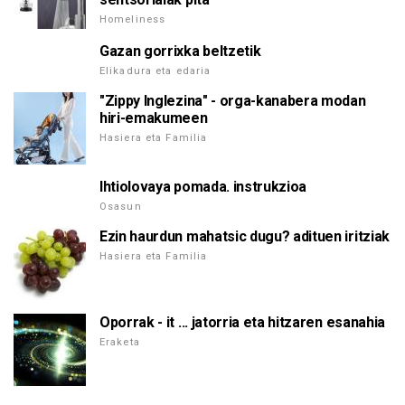
Homeliness
Gazan gorrixka beltzetik
Elikadura eta edaria
"Zippy Inglezina" - orga-kanabera modan
hiri-emakumeen
Hasiera eta Familia
Ihtiolovaya pomada. instrukzioa
Osasun
Ezin haurdun mahatsic dugu? adituen iritziak
Hasiera eta Familia
Oporrak - it ... jatorria eta hitzaren esanahia
Eraketa