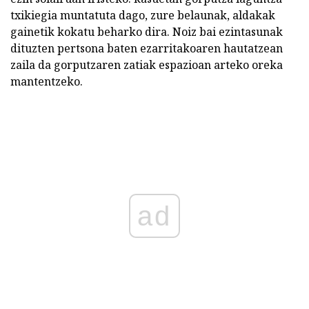
txikiegia muntatuta dago, zure belaunak, aldakak
gainetik kokatu beharko dira. Noiz bai ezintasunak
dituzten pertsona baten ezarritakoaren hautatzean
zaila da gorputzaren zatiak espazioan arteko oreka
mantentzeko.
ad