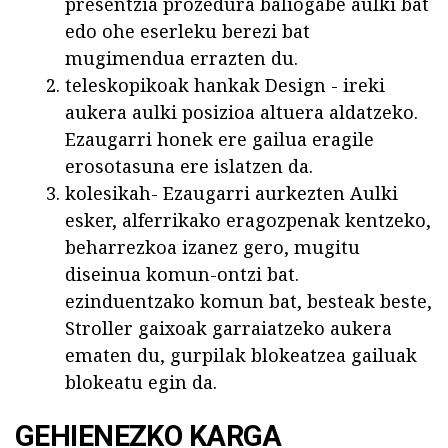
presentzia prozedura baliogabe aulki bat
edo ohe eserleku berezi bat
mugimendua errazten du.
teleskopikoak hankak Design - ireki
aukera aulki posizioa altuera aldatzeko.
Ezaugarri honek ere gailua eragile
erosotasuna ere islatzen da.
kolesikah- Ezaugarri aurkezten Aulki
esker, alferrikako eragozpenak kentzeko,
beharrezkoa izanez gero, mugitu
diseinua komun-ontzi bat.
ezinduentzako komun bat, besteak beste,
Stroller gaixoak garraiatzeko aukera
ematen du, gurpilak blokeatzea gailuak
blokeatu egin da.
GEHIENEZKO KARGA