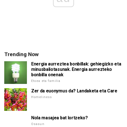
Trending Now
Energia aurreztea bonbillak: gehiegizko eta
minusbaliotasunak. Energia aurrezteko
bonbilla onenak
Etxea eta familia
Zer da euonymus da? Landaketa eta Care
Homeliness
Nola masajea bat lortzeko?
Osasun