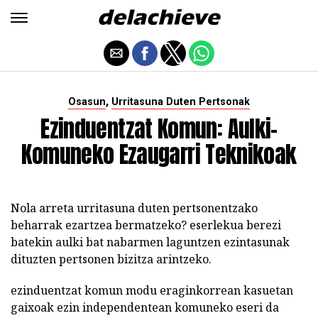
,
Osasun
Urritasuna Duten Pertsonak
Ezinduentzat Komun: Aulki-
Komuneko Ezaugarri Teknikoak
Nola arreta urritasuna duten pertsonentzako
beharrak ezartzea bermatzeko? eserlekua berezi
batekin aulki bat nabarmen laguntzen ezintasunak
dituzten pertsonen bizitza arintzeko.
ezinduentzat komun modu eraginkorrean kasuetan
gaixoak ezin independentean komuneko eseri da