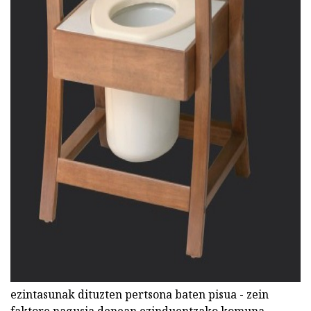
ad
ezintasunak dituzten pertsona baten pisua - zein