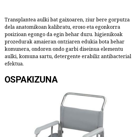
Transplantea aulki bat gaixoaren, ziur bere gorputza
dela anatomikoan kalibratu, eroso eta egonkorra
posizioan egongo da egin behar duzu. higienikoak
prozedurak amaieran ontziaren edukia bota behar
komunera, ondoren ondo garbi diseinua elementu
aulki, komuna sartu, detergente erabiliz antibacterial
efektua.
OSPAKIZUNA