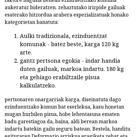
faktore nagusia denean ezinduentzako komuna
aukeratuz bideratzen. zehaztutako irizpide gailuak
esaterako hitzordua arabera espezializatuak honako
kategorietan banatuta:
Aulki tradizionala, ezinduentzat
komunak - batez beste, karga 120 kg
arte.
gantz pertsona egokia - indar handia
duten gailuak, markoa indartu. 180 kg
eta gehiago erabiltzaile pisua
kalkulatzeko.
pertsonaren onargarriak karga, diseinatuta dago
ezinduentzako komun bat eserlekua, kasu honetan
mugan hurbilen pisua, hobe lehentasuna ematen
badu garestiagoa da, baina, aldi berean markoa
indartu batekin gailu seguru batean. Bestela, handitu
egituraren Deformazio arriskua eragiketa zehar eta,