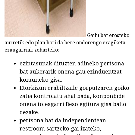
Gailu bat erosteko
aurretik edo plan hori da bere ondorengo eragiketa
ezaugarriak zehazteko:
ezintasunak dituzten adineko pertsona
bat aukerarik onena gau ezinduentzat
komuneko gisa.
Etorkizun erabiltzaile gorputzaren goiko
zatia kontrolatu ahal bada, konponbide
onena tolesgarri Beso egitura gisa balio
dezake.
pertsona bat da independentean
restroom sartzeko gai izateko,