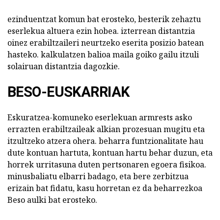
ezinduentzat komun bat erosteko, besterik zehaztu
eserlekua altuera ezin hobea. izterrean distantzia
oinez erabiltzaileri neurtzeko eserita posizio batean
hasteko. kalkulatzen balioa maila goiko gailu itzuli
solairuan distantzia dagozkie.
BESO-EUSKARRIAK
Eskuratzea-komuneko eserlekuan armrests asko
errazten erabiltzaileak alkian prozesuan mugitu eta
itzultzeko atzera ohera. beharra funtzionalitate hau
dute kontuan hartuta, kontuan hartu behar duzun, eta
horrek urritasuna duten pertsonaren egoera fisikoa.
minusbaliatu elbarri badago, eta bere zerbitzua
erizain bat fidatu, kasu horretan ez da beharrezkoa
Beso aulki bat erosteko.