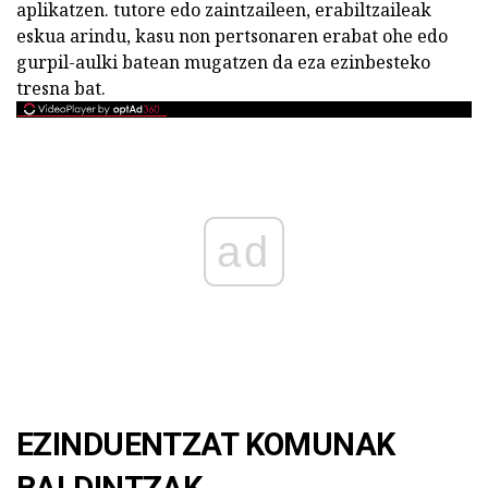
aplikatzen. tutore edo zaintzaileen, erabiltzaileak
eskua arindu, kasu non pertsonaren erabat ohe edo
gurpil-aulki batean mugatzen da eza ezinbesteko
tresna bat.
ad
EZINDUENTZAT KOMUNAK