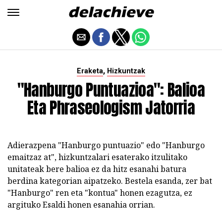
,
Eraketa
Hizkuntzak
"Hanburgo Puntuazioa": Balioa
Eta Phraseologism Jatorria
Adierazpena "Hanburgo puntuazio" edo "Hanburgo
emaitzaz at", hizkuntzalari esaterako itzulitako
unitateak bere balioa ez da hitz esanahi batura
berdina kategorian aipatzeko. Bestela esanda, zer bat
"Hanburgo" ren eta "kontua" honen ezagutza, ez
argituko Esaldi honen esanahia orrian.