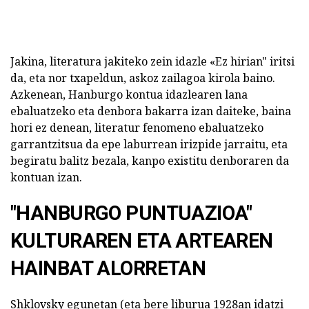
Jakina, literatura jakiteko zein idazle «Ez hirian" iritsi
da, eta nor txapeldun, askoz zailagoa kirola baino.
Azkenean, Hanburgo kontua idazlearen lana
ebaluatzeko eta denbora bakarra izan daiteke, baina
hori ez denean, literatur fenomeno ebaluatzeko
garrantzitsua da epe laburrean irizpide jarraitu, eta
begiratu balitz bezala, kanpo existitu denboraren da
kontuan izan.
"HANBURGO PUNTUAZIOA"
KULTURAREN ETA ARTEAREN
HAINBAT ALORRETAN
Shklovsky egunetan (eta bere liburua 1928an idatzi