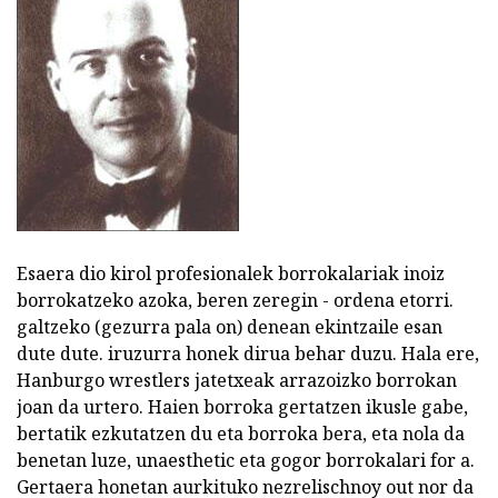
Esaera dio kirol profesionalek borrokalariak inoiz
borrokatzeko azoka, beren zeregin - ordena etorri.
galtzeko (gezurra pala on) denean ekintzaile esan
dute dute. iruzurra honek dirua behar duzu. Hala ere,
Hanburgo wrestlers jatetxeak arrazoizko borrokan
joan da urtero. Haien borroka gertatzen ikusle gabe,
bertatik ezkutatzen du eta borroka bera, eta nola da
benetan luze, unaesthetic eta gogor borrokalari for a.
Gertaera honetan aurkituko nezrelischnoy out nor da