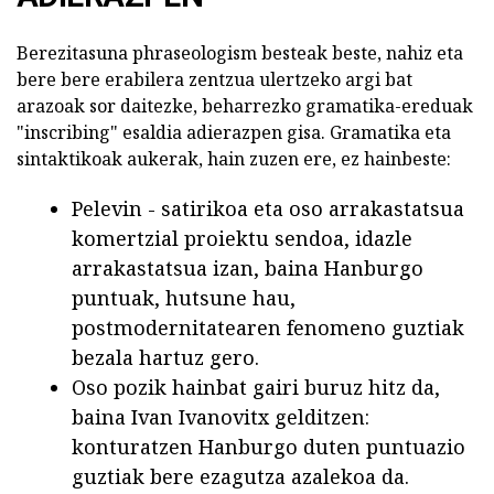
Berezitasuna phraseologism besteak beste, nahiz eta
bere bere erabilera zentzua ulertzeko argi bat
arazoak sor daitezke, beharrezko gramatika-ereduak
"inscribing" esaldia adierazpen gisa. Gramatika eta
sintaktikoak aukerak, hain zuzen ere, ez hainbeste:
Pelevin - satirikoa eta oso arrakastatsua
komertzial proiektu sendoa, idazle
arrakastatsua izan, baina Hanburgo
puntuak, hutsune hau,
postmodernitatearen fenomeno guztiak
bezala hartuz gero.
Oso pozik hainbat gairi buruz hitz da,
baina Ivan Ivanovitx gelditzen:
konturatzen Hanburgo duten puntuazio
guztiak bere ezagutza azalekoa da.