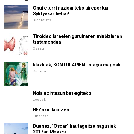
Ongi etorri nazioarteko aireportua
Syktyvkar behar!
Bidaiatzea
Tiroideo Israelen guruinaren minbiziaren
tratamendua
Osasun
Idazleak, KONTULARIEN - magia magoak
Kultura
Nola ezintasun bat egiteko
Legeak
BEZa ordaintzea
Finantza
Duenez, "Oscar" hautagaitza nagusiak
2017an Movies