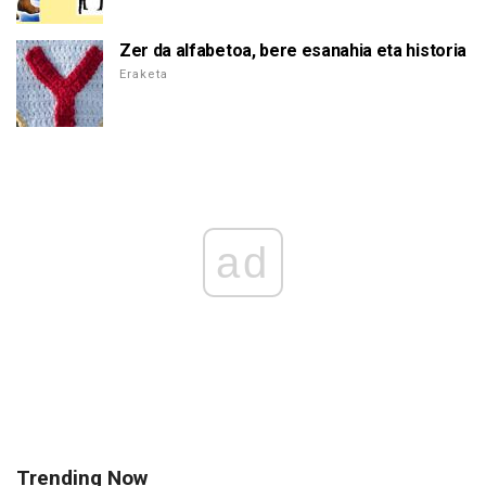
Zer da alfabetoa, bere esanahia eta historia
Eraketa
ad
Trending Now