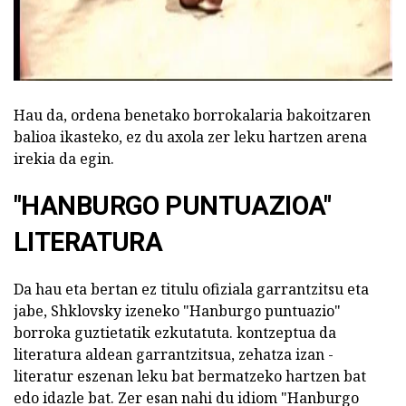
Hau da, ordena benetako borrokalaria bakoitzaren
balioa ikasteko, ez du axola zer leku hartzen arena
irekia da egin.
"HANBURGO PUNTUAZIOA"
LITERATURA
Da hau eta bertan ez titulu ofiziala garrantzitsu eta
jabe, Shklovsky izeneko "Hanburgo puntuazio"
borroka guztietatik ezkutatuta. kontzeptua da
literatura aldean garrantzitsua, zehatza izan -
literatur eszenan leku bat bermatzeko hartzen bat
edo idazle bat. Zer esan nahi du idiom "Hanburgo