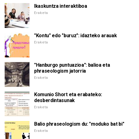
Ikaskuntza interaktiboa
Eraketa
"Kontu" edo "buruz": idazteko arauak
Eraketa
"Hanburgo puntuazioa": balioa eta
phraseologism jatorria
Eraketa
Komunio Short eta erabateko:
desberdintasunak
Eraketa
Balio phraseologism du: "moduko bat bi"
Eraketa