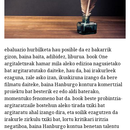
ebaluazio hurbilketa hau posible da ez bakarrik
gizon, baina baita, adibidez, liburua. book One
argitaletxeak hamar mila aleko edizioa nagusietako
bat argitaratutako daiteke, hau da, bai irakurleek
ezaguna, zale asko izan, ikuskizuna izango da bere
filmatu daiteke, baina Hanburgo kontura komertzial
proiektu bat besterik ez edo aldi baterako,
momentuko fenomeno bat da. book beste probintzia-
argitaratzaile bostehun aleko tirada txiki bat
argitaratu ahal izango dira, eta soilik ezagutzen da
irakurle zirkulu txiki bat, lortu kritikari iritzia
negatiboa, baina Hanburgo kontua benetan talentu