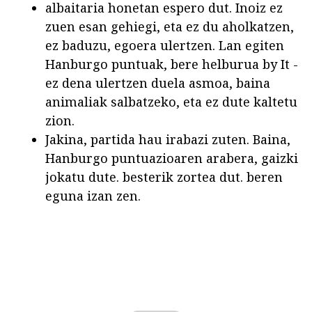
albaitaria honetan espero dut. Inoiz ez
zuen esan gehiegi, eta ez du aholkatzen,
ez baduzu, egoera ulertzen. Lan egiten
Hanburgo puntuak, bere helburua by It -
ez dena ulertzen duela asmoa, baina
animaliak salbatzeko, eta ez dute kaltetu
zion.
Jakina, partida hau irabazi zuten. Baina,
Hanburgo puntuazioaren arabera, gaizki
jokatu dute. besterik zortea dut. beren
eguna izan zen.