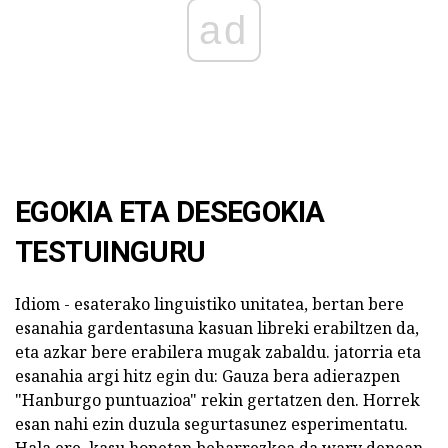
ad
EGOKIA ETA DESEGOKIA
TESTUINGURU
Idiom - esaterako linguistiko unitatea, bertan bere
esanahia gardentasuna kasuan libreki erabiltzen da,
eta azkar bere erabilera mugak zabaldu. jatorria eta
esanahia argi hitz egin du: Gauza bera adierazpen
"Hanburgo puntuazioa" rekin gertatzen den. Horrek
esan nahi ezin duzula segurtasunez esperimentatu.