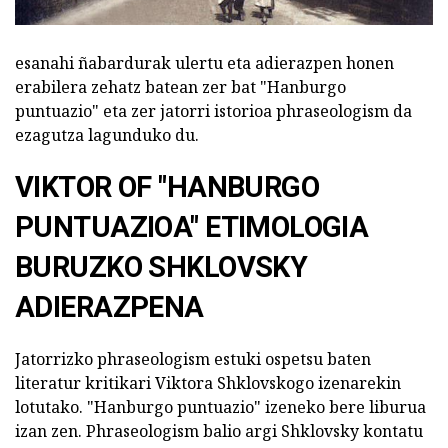
esanahi ñabardurak ulertu eta adierazpen honen
erabilera zehatz batean zer bat "Hanburgo
puntuazio" eta zer jatorri istorioa phraseologism da
ezagutza lagunduko du.
VIKTOR OF "HANBURGO
PUNTUAZIOA" ETIMOLOGIA
BURUZKO SHKLOVSKY
ADIERAZPENA
Jatorrizko phraseologism estuki ospetsu baten
literatur kritikari Viktora Shklovskogo izenarekin
lotutako. "Hanburgo puntuazio" izeneko bere liburua
izan zen. Phraseologism balio argi Shklovsky kontatu