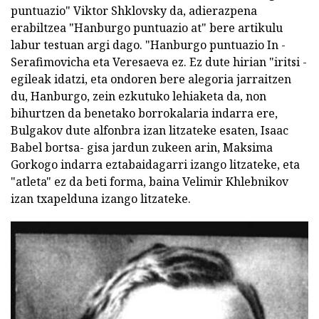
puntuazio" Viktor Shklovsky da, adierazpena
erabiltzea "Hanburgo puntuazio at" bere artikulu
labur testuan argi dago. "Hanburgo puntuazio In -
Serafimovicha eta Veresaeva ez. Ez dute hirian "iritsi -
egileak idatzi, eta ondoren bere alegoria jarraitzen
du, Hanburgo, zein ezkutuko lehiaketa da, non
bihurtzen da benetako borrokalaria indarra ere,
Bulgakov dute alfonbra izan litzateke esaten, Isaac
Babel bortsa- gisa jardun zukeen arin, Maksima
Gorkogo indarra eztabaidagarri izango litzateke, eta
"atleta" ez da beti forma, baina Velimir Khlebnikov
izan txapelduna izango litzateke.