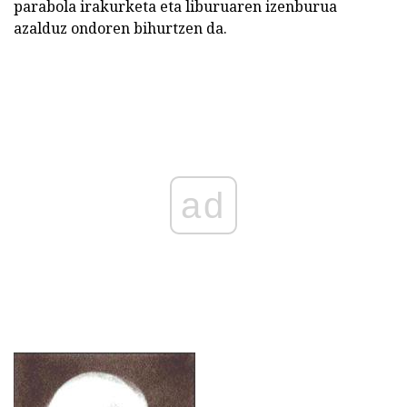
parabola irakurketa eta liburuaren izenburua
azalduz ondoren bihurtzen da.
ad