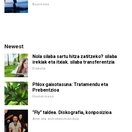
Business
Newest
Nola silaba sartu hitza zatitzeko? silaba
irekiak eta itxiak. silaba transferentzia
Eraketa
Phlox gaixotasuna: Tratamendu eta
Prebentzioa
Homeliness
"Fly" taldea. Diskografia, konposizioa
Arte eta entretenimendua