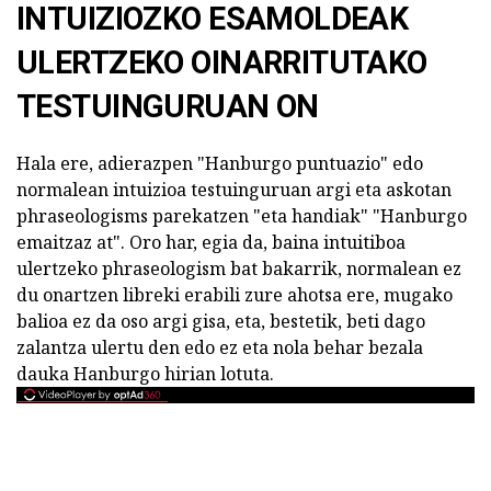
INTUIZIOZKO ESAMOLDEAK
ULERTZEKO OINARRITUTAKO
TESTUINGURUAN ON
Hala ere, adierazpen "Hanburgo puntuazio" edo
normalean intuizioa testuinguruan argi eta askotan
phraseologisms parekatzen "eta handiak" "Hanburgo
emaitzaz at". Oro har, egia da, baina intuitiboa
ulertzeko phraseologism bat bakarrik, normalean ez
du onartzen libreki erabili zure ahotsa ere, mugako
balioa ez da oso argi gisa, eta, bestetik, beti dago
zalantza ulertu den edo ez eta nola behar bezala
dauka Hanburgo hirian lotuta.