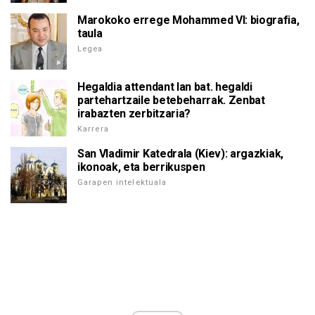
Marokoko errege Mohammed VI: biografia,
taula
Legea
Hegaldia attendant lan bat. hegaldi
partehartzaile betebeharrak. Zenbat
irabazten zerbitzaria?
Karrera
San Vladimir Katedrala (Kiev): argazkiak,
ikonoak, eta berrikuspen
Garapen intelektuala