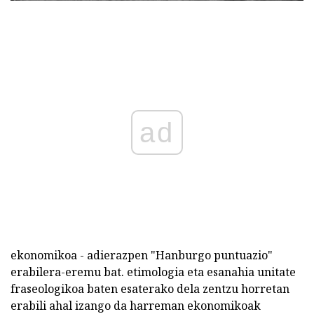
ad
ekonomikoa - adierazpen "Hanburgo puntuazio"
erabilera-eremu bat. etimologia eta esanahia unitate
fraseologikoa baten esaterako dela zentzu horretan
erabili ahal izango da harreman ekonomikoak