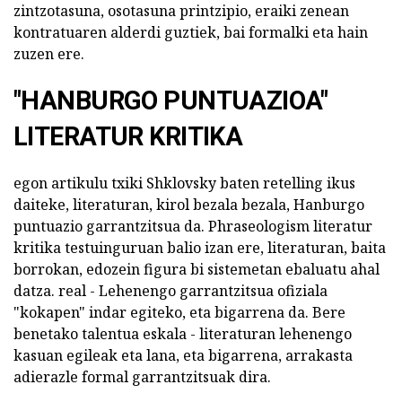
zintzotasuna, osotasuna printzipio, eraiki zenean
kontratuaren alderdi guztiek, bai formalki eta hain
zuzen ere.
"HANBURGO PUNTUAZIOA"
LITERATUR KRITIKA
egon artikulu txiki Shklovsky baten retelling ikus
daiteke, literaturan, kirol bezala bezala, Hanburgo
puntuazio garrantzitsua da. Phraseologism literatur
kritika testuinguruan balio izan ere, literaturan, baita
borrokan, edozein figura bi sistemetan ebaluatu ahal
datza. real - Lehenengo garrantzitsua ofiziala
"kokapen" indar egiteko, eta bigarrena da. Bere
benetako talentua eskala - literaturan lehenengo
kasuan egileak eta lana, eta bigarrena, arrakasta
adierazle formal garrantzitsuak dira.