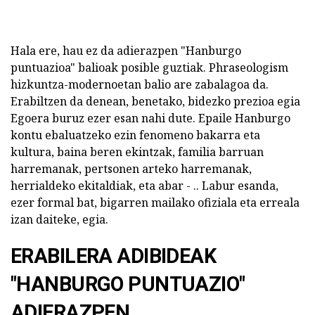
Hala ere, hau ez da adierazpen "Hanburgo
puntuazioa" balioak posible guztiak. Phraseologism
hizkuntza-modernoetan balio are zabalagoa da.
Erabiltzen da denean, benetako, bidezko prezioa egia
Egoera buruz ezer esan nahi dute. Epaile Hanburgo
kontu ebaluatzeko ezin fenomeno bakarra eta
kultura, baina beren ekintzak, familia barruan
harremanak, pertsonen arteko harremanak,
herrialdeko ekitaldiak, eta abar - .. Labur esanda,
ezer formal bat, bigarren mailako ofiziala eta erreala
izan daiteke, egia.
ERABILERA ADIBIDEAK
"HANBURGO PUNTUAZIO"
ADIERAZPEN