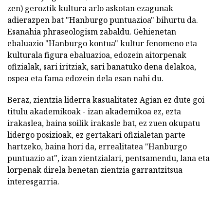
zen) geroztik kultura arlo askotan ezagunak
adierazpen bat "Hanburgo puntuazioa" bihurtu da.
Esanahia phraseologism zabaldu. Gehienetan
ebaluazio "Hanburgo kontua" kultur fenomeno eta
kulturala figura ebaluazioa, edozein aitorpenak
ofizialak, sari iritziak, sari banatuko dena delakoa,
ospea eta fama edozein dela esan nahi du.
Beraz, zientzia liderra kasualitatez Agian ez dute goi
titulu akademikoak - izan akademikoa ez, ezta
irakaslea, baina soilik irakasle bat, ez zuen okupatu
lidergo posizioak, ez gertakari ofizialetan parte
hartzeko, baina hori da, errealitatea "Hanburgo
puntuazio at", izan zientzialari, pentsamendu, lana eta
lorpenak direla benetan zientzia garrantzitsua
interesgarria.