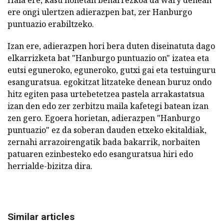
Hala ere, kasu honetan beharrezkoa da wary denean
ere ongi ulertzen adierazpen bat, zer Hanburgo
puntuazio erabiltzeko.
Izan ere, adierazpen hori bera duten diseinatuta dago
elkarrizketa bat "Hanburgo puntuazio on" izatea eta
eutsi eguneroko, eguneroko, gutxi gai eta testuinguru
esanguratsua. egokitzat litzateke denean buruz ondo
hitz egiten pasa urtebetetzea pastela arrakastatsua
izan den edo zer zerbitzu maila kafetegi batean izan
zen gero. Egoera horietan, adierazpen "Hanburgo
puntuazio" ez da soberan dauden etxeko ekitaldiak,
zernahi arrazoirengatik bada bakarrik, norbaiten
patuaren ezinbesteko edo esanguratsua hiri edo
herrialde-bizitza dira.
Similar articles