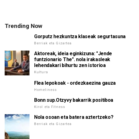
Trending Now
Gorputz hezkuntza klaseak segurtasuna
Berriak eta Gizartea
Aktoreak, ideia eginkizuna: "Jende
funtzionario The". nola irakasleak
lehendakari bihurtu zen istorioa
Kultura
Flea lepokoak - ordezkaezina gauza
Homeliness
Bonn sup.Otzyvy bakarrik positiboa
Kirol eta Fitness
Nola osoan eta batera aztertzeko?
Berriak eta Gizartea