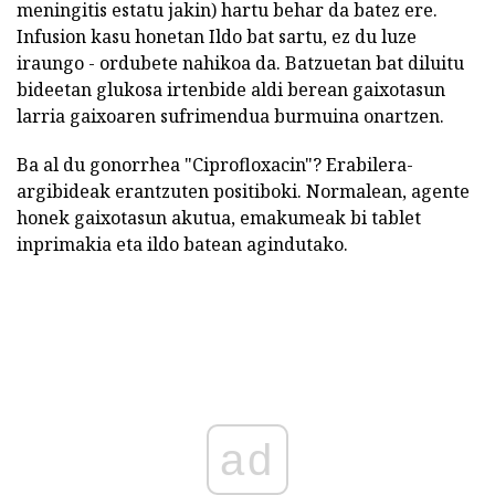
meningitis estatu jakin) hartu behar da batez ere.
Infusion kasu honetan Ildo bat sartu, ez du luze
iraungo - ordubete nahikoa da. Batzuetan bat diluitu
bideetan glukosa irtenbide aldi berean gaixotasun
larria gaixoaren sufrimendua burmuina onartzen.
Ba al du gonorrhea "Ciprofloxacin"? Erabilera-
argibideak erantzuten positiboki. Normalean, agente
honek gaixotasun akutua, emakumeak bi tablet
inprimakia eta ildo batean agindutako.
ad