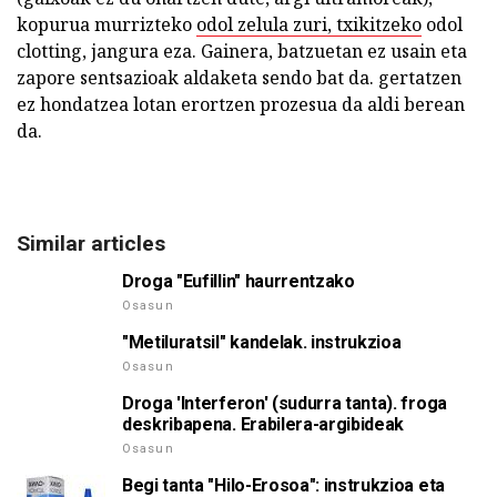
kopurua murrizteko
odol zelula zuri, txikitzeko
odol
clotting, jangura eza. Gainera, batzuetan ez usain eta
zapore sentsazioak aldaketa sendo bat da. gertatzen
ez hondatzea lotan erortzen prozesua da aldi berean
da.
Similar articles
Droga "Eufillin" haurrentzako
Osasun
"Metiluratsil" kandelak. instrukzioa
Osasun
Droga 'Interferon' (sudurra tanta). froga
deskribapena. Erabilera-argibideak
Osasun
Begi tanta "Hilo-Erosoa": instrukzioa eta