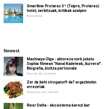
Smartline Protaras 3 * (Txipre, Protaras):
hotel, zerbitzuak, kritikak azalpen
Bidaiatzea
Newest
Mashnaya Olga - aktoresa nork jokatu
Sophia filmean "Naval Kadeteak, Aurrera!".
Biografia, bizitza pertsonala
Berriak eta Gizartea
Zer da behi stroganoff da? argazkiekin
errezetak
Elikadura eta edariak
River Delta - ekosistema berezi bat