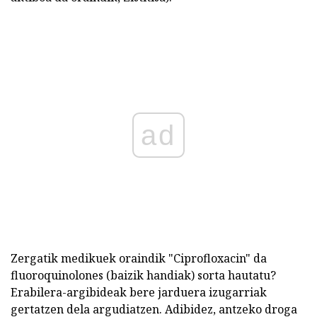
ad
Zergatik medikuek oraindik "Ciprofloxacin" da
fluoroquinolones (baizik handiak) sorta hautatu?
Erabilera-argibideak bere jarduera izugarriak
gertatzen dela argudiatzen. Adibidez, antzeko droga