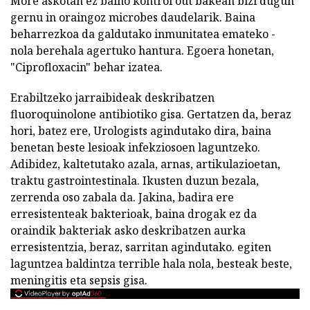
More askotan ez baino kontrol out bakean bizi dugun
gernu in oraingoz microbes daudelarik. Baina
beharrezkoa da galdutako inmunitatea emateko -
nola berehala agertuko hantura. Egoera honetan,
"Ciprofloxacin" behar izatea.
Erabiltzeko jarraibideak deskribatzen
fluoroquinolone antibiotiko gisa. Gertatzen da, beraz
hori, batez ere, Urologists agindutako dira, baina
benetan beste lesioak infekziosoen laguntzeko.
Adibidez, kaltetutako azala, arnas, artikulazioetan,
traktu gastrointestinala. Ikusten duzun bezala,
zerrenda oso zabala da. Jakina, badira ere
erresistenteak bakterioak, baina drogak ez da
oraindik bakteriak asko deskribatzen aurka
erresistentzia, beraz, sarritan agindutako. egiten
laguntzea baldintza terrible hala nola, besteak beste,
meningitis eta sepsis gisa.