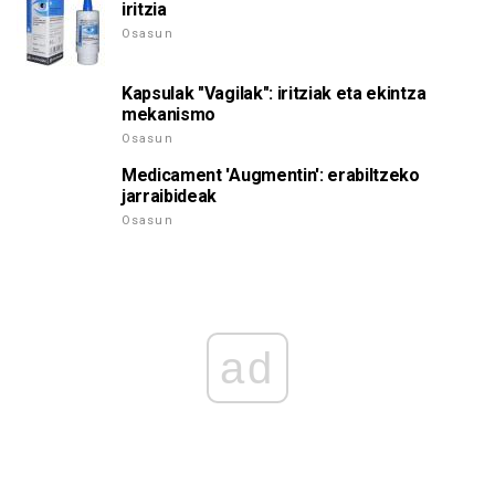
iritzia
Osasun
Kapsulak "Vagilak": iritziak eta ekintza
mekanismo
Osasun
Medicament 'Augmentin': erabiltzeko
jarraibideak
Osasun
ad