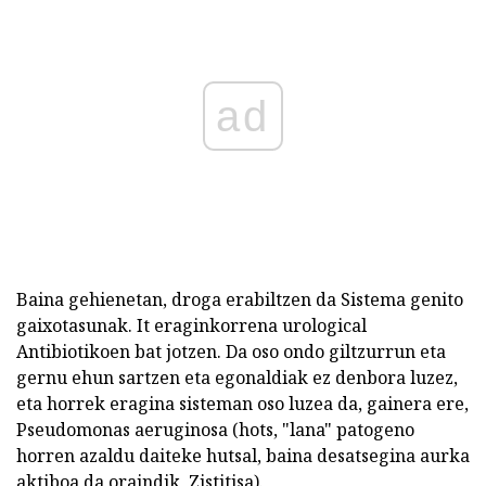
ad
Baina gehienetan, droga erabiltzen da Sistema genito
gaixotasunak. It eraginkorrena urological
Antibiotikoen bat jotzen. Da oso ondo giltzurrun eta
gernu ehun sartzen eta egonaldiak ez denbora luzez,
eta horrek eragina sisteman oso luzea da, gainera ere,
Pseudomonas aeruginosa (hots, "lana" patogeno
horren azaldu daiteke hutsal, baina desatsegina aurka
aktiboa da oraindik, Zistitisa).