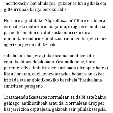
"norfloxacin" bat ahulagoa, gutxienez hiru gibela eta
giltzurrunak karga bereko aldiz.
Noiz are agindutako "Ciprofloxacin"? Bere erabilera
ez da deskribatu kasu mugatuta, droga ere minbizia
paziente ematen da. dute asko murriztu dira
inmunitate ondorioz minbizia tratamendua, eta maiz
agertzen gernu infekzioak.
sabela huts bat, eraginkortasuna handitzen du:
edateko bitartekoak bada. Oraindik hobe, hura
parenterally administratzen ari bada (dropper batek).
Kasu honetan, odol kontzentrazioa beharrean azkar
iritsi da eta antibiotikoekiko berehala "hasiko lana"
suntsitzen patogeno.
Tratamendu ikastaroa normalean ez da bi aste baino
gehiago, antibiotikoak arau da. Normalean dropper
bat jarri zion ospitalean, gaixoak ezin pilulak (sepsis,