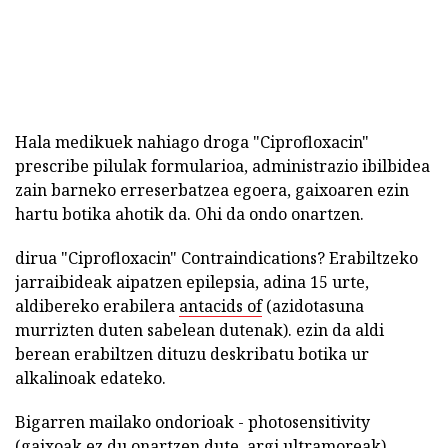
Hala medikuek nahiago droga "Ciprofloxacin"
prescribe pilulak formularioa, administrazio ibilbidea
zain barneko erreserbatzea egoera, gaixoaren ezin
hartu botika ahotik da. Ohi da ondo onartzen.
dirua "Ciprofloxacin" Contraindications? Erabiltzeko
jarraibideak aipatzen epilepsia, adina 15 urte,
aldibereko erabilera
antacids of
(azidotasuna
murrizten duten sabelean dutenak). ezin da aldi
berean erabiltzen dituzu deskribatu botika ur
alkalinoak edateko.
Bigarren mailako ondorioak - photosensitivity
(gaixoak ez du onartzen dute, argi ultramoreak),