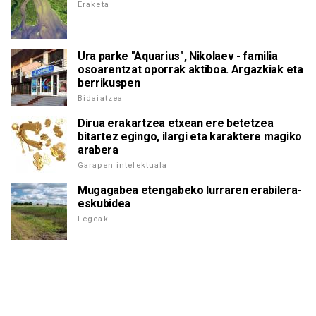
Eraketa
Ura parke "Aquarius", Nikolaev - familia
osoarentzat oporrak aktiboa. Argazkiak eta
berrikuspen
Bidaiatzea
Dirua erakartzea etxean ere betetzea
bitartez egingo, ilargi eta karaktere magiko
arabera
Garapen intelektuala
Mugagabea etengabeko lurraren erabilera-
eskubidea
Legeak