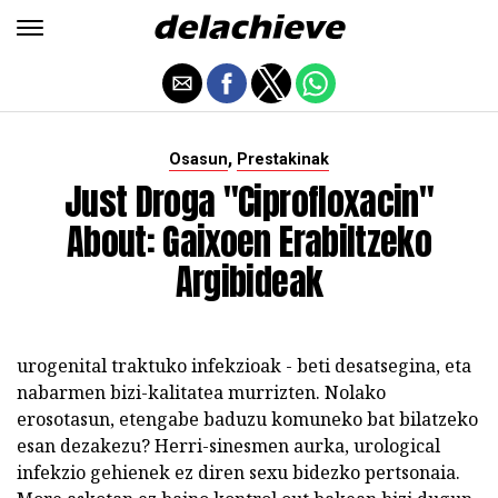
,
Osasun
Prestakinak
Just Droga "Ciprofloxacin"
About: Gaixoen Erabiltzeko
Argibideak
urogenital traktuko infekzioak - beti desatsegina, eta
nabarmen bizi-kalitatea murrizten. Nolako
erosotasun, etengabe baduzu komuneko bat bilatzeko
esan dezakezu? Herri-sinesmen aurka, urological
infekzio gehienek ez diren sexu bidezko pertsonaia.